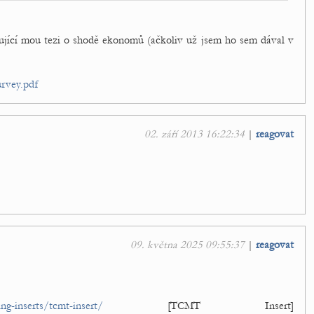
jící mou tezi o shodě ekonomů (ačkoliv už jsem ho sem dával v
rvey.pdf
02. září 2013 16:22:34
|
reagovat
09. května 2025 09:55:37
|
reagovat
g-inserts/tcmt-insert/
[TCMT Insert]