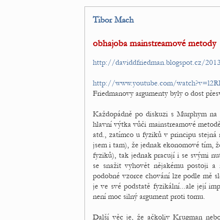
Tibor Mach
obhajoba mainstreamové metody
http://daviddfriedman.blogspot.cz/20
http://www.youtube.com/watch?v=l2
Friedmanovy argumenty byly o dost přesvě
Každopádně po diskuzi s Murphym na F
hlavní výtka vůči mainstreamové metod
atd., zatímco u fyziků v principu stej
jsem i tam), že jednak ekonomové tím, že
fyziků), tak jednak pracují i se svými n
se snažit vyhovět nějakému postoji a 
podobné vzorce chování lze podle mě sle
je ve své podstatě fyzikální...ale její im
není moc silný argument proti tomu.
Další věc je, že ačkoliv Krugman nebo