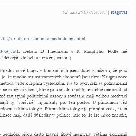
02. září 2013 01:47:47
|
reagovat
13/02/a-note-on-economic-methodology.html
RByG_vutE
Debata D. Friedmana a R. Murphyho. Podle mě
dčivější, ale byl tu i opačný názor :)
riedmanově blogu v komentářích jsem došel k názoru, že jeho
ě je, že mnoho mainstreamových ekonomů jsou různí Krugmanové
ná metoda vede k lepším výsledkům. Na to bych řekl (a poznamenal
 se zabývají věcmi, které jsou snadno politizovatelné (narozdíl od
utně zaujatými politickými názory a současně mají velkou motivaci
najít ty "správné" argumenty pro ten postoj. U přírodních věd
dovat u klimatologie. Přitom klimatologie je přírodní věda, která
plikace mají další důsledky v politice. Ale to, že lze něco zneužít,
 Sedláček píšou často hlavně líbivé nesmysly, většina ekonomů