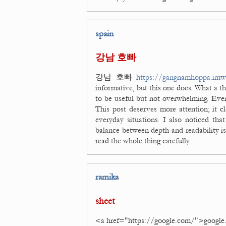
spain
강남 호빠
강남 호빠
https://gangnamhoppa.im
informative, but this one does. What a th
to be useful but not overwhelming. Even 
This post deserves more attention; it c
everyday situations. I also noticed tha
balance between depth and readability is 
read the whole thing carefully.
ramika
sheet
<a href="https://google.com/">googl