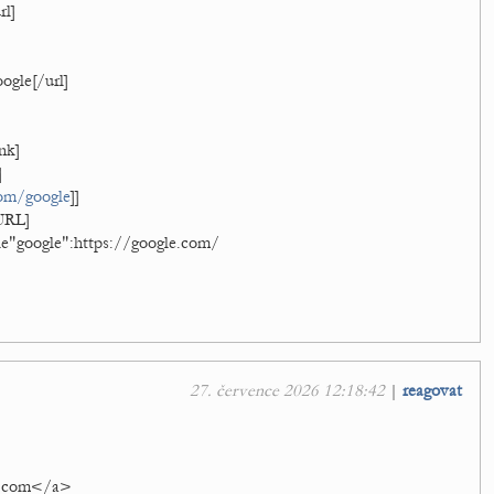
rl]
]
oogle[/url]
nk]
]
com/google
]]
URL]
le"google":https://google.com/
27. července 2026 12:18:42
|
reagovat
e.com</a>