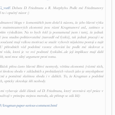
G_vutE
Debata D. Friedmana a R. Murphyho. Podle mě Friedmanovy
l tu i opačný názor :)
manově blogu v komentářích jsem došel k názoru, že jeho hlavní výtka
o mainstreamových ekonomů jsou různí Krugmanové atd., zatímco u
epším výsledkům. Na to bych řekl (a poznamenal jsem i tam), že jednak
jsou snadno politizovatelné (narozdíl od fyziků), tak jednak pracují i se
současně mají velkou motivaci se snažit vyhovět nějakému postoji a najít
 U přírodních věd podobné vzorce chování lze podle mě sledovat u
í věda, která je ve své podstatě fyzikální...ale její implikace mají další
užít, není moc silný argument proti tomu.
áček píšou často hlavně líbivé nesmysly, většina ekonomů (včetně těch,
í širokou shodu v základních a probádaných věcech jako je smysluplnost
ecně a poměrně sluššnou shodu i v dalších. To, že Krugman a podobní
, opticky zkresluje šíři neshody.
mi vybavuje další článek od D. Friedmana, který srovnává styl práce v
žívají v principu stejnou metodu, ale přístup se zdá liší):
03/krugman-paper-serious-comment.html