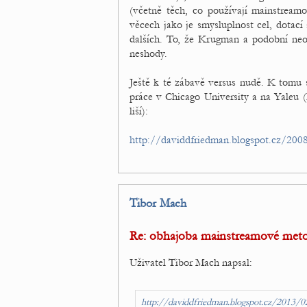
(včetně těch, co používají mainstream
věcech jako je smysluplnost cel, dotac
dalších. To, že Krugman a podobní neok
neshody.
Ještě k té zábavě versus nudě. K tomu 
práce v Chicago University a na Yaleu (
liší):
http://daviddfriedman.blogspot.cz/20
Tibor Mach
Re: obhajoba mainstreamové met
Uživatel Tibor Mach napsal:
http://daviddfriedman.blogspot.cz/2013/0