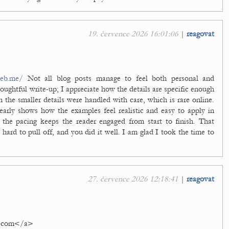
19. července 2026 16:01:06
|
reagovat
web.me/
Not all blog posts manage to feel both personal and
oughtful write-up; I appreciate how the details are specific enough
the smaller details were handled with care, which is rare online.
learly shows how the examples feel realistic and easy to apply in
t the pacing keeps the reader engaged from start to finish. That
hard to pull off, and you did it well. I am glad I took the time to
27. července 2026 12:18:41
|
reagovat
e.com</a>