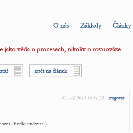
O nás
Základy
Články
jako věda o procesech, nikoliv o rovnováze
ntář
zpět na článek
01. září 2013 16:11:32
|
reagovat
ožná i bavilo studovat :)