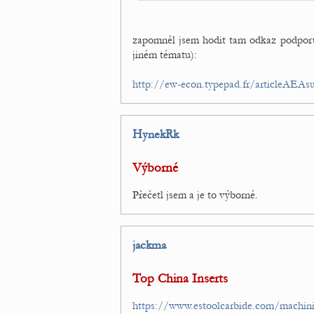
zapomněl jsem hodit tam odkaz podporu
jiném tématu):
http://ew-econ.typepad.fr/articleAEAsu
HynekRk
Výborné
Přečetl jsem a je to výborné.
jackma
Top China Inserts
https://www.estoolcarbide.com/machinin