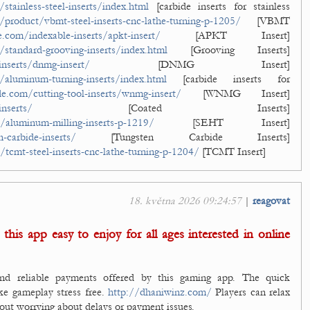
tainless-steel-inserts/index.html
[carbide inserts for stainless
product/vbmt-steel-inserts-cnc-lathe-turning-p-1205/
[VBMT
.com/indexable-inserts/apkt-insert/
[APKT Insert]
standard-grooving-inserts/index.html
[Grooving Inserts]
inserts/dnmg-insert/
[DNMG Insert]
/aluminum-turning-inserts/index.html
[carbide inserts for
e.com/cutting-tool-inserts/wnmg-insert/
[WNMG Insert]
nserts/
[Coated Inserts]
/aluminum-milling-inserts-p-1219/
[SEHT Insert]
-carbide-inserts/
[Tungsten Carbide Inserts]
tcmt-steel-inserts-cnc-lathe-turning-p-1204/
[TCMT Insert]
18. května 2026 09:24:57
|
reagovat
is app easy to enjoy for all ages interested in online
and reliable payments offered by this gaming app. The quick
ke gameplay stress free.
http://dhaniwinz.com/
Players can relax
out worrying about delays or payment issues.