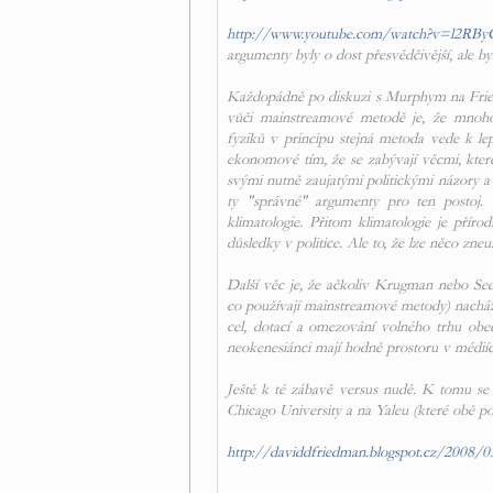
http://www.youtube.com/watch?v=l2RBy
argumenty byly o dost přesvědčivější, ale by
Každopádně po diskuzi s Murphym na Fried
vůči mainstreamové metodě je, že mnoh
fyziků v principu stejná metoda vede k l
ekonomové tím, že se zabývají věcmi, které 
svými nutně zaujatými politickými názory a 
ty "správné" argumenty pro ten postoj.
klimatologie. Přitom klimatologie je přírodn
důsledky v politice. Ale to, že lze něco zne
Další věc je, že ačkoliv Krugman nebo Sedl
co používají mainstreamové metody) nacház
cel, dotací a omezování volného trhu ob
neokenesiánci mají hodně prostoru v médiích
Ještě k té zábavě versus nudě. K tomu se 
Chicago University a na Yaleu (které obě pou
http://daviddfriedman.blogspot.cz/2008/