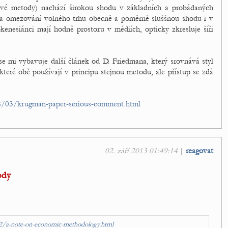
ové metody) nachází širokou shodu v základních a probádaných
í a omezování volného trhu obecně a poměrně sluššnou shodu i v
enesiánci mají hodně prostoru v médiích, opticky zkresluje šíři
se mi vybavuje další článek od D. Friedmana, který srovnává styl
které obě používají v principu stejnou metodu, ale přístup se zdá
08/03/krugman-paper-serious-comment.html
02. září 2013 01:49:14
|
reagovat
ody
2/a-note-on-economic-methodology.html