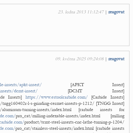
23. ledna 2013 11:12:47
|
reagovat
09. května 2025 09:24:08
|
reagovat
e-inserts/apkt-insert/
[APKT Insert]
nserts/dcmt-insert/
[DCMT Insert]
de Inserts]
https://www.estoolcarbide.com/
[Carbide Inserts]
/tngg160402r-l-s-grinding-cermet-inserts-p-1212/ [TNGG Insert]
t/aluminum-turning-inserts/index.html [carbide inserts for
ide.com/
pro_cat/milling-indexable-inserts/index.html [milling
carbide.com/
product/tcmt-steel-inserts-cnc-lathe-turning-p-1204/
ide.com/
pro_cat/stainless-steel-inserts/index.html [carbide inserts