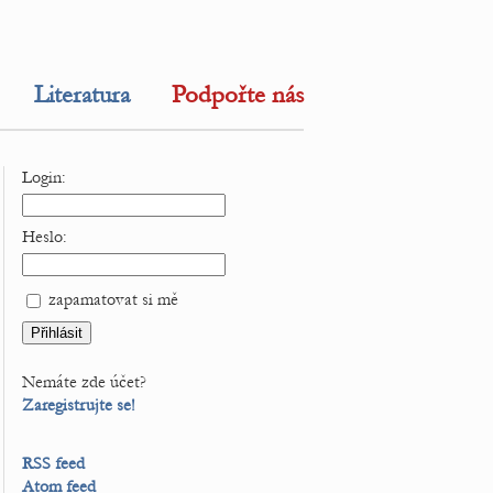
Literatura
Podpořte nás
Login:
Heslo:
zapamatovat si mě
Nemáte zde účet?
Zaregistrujte se!
RSS feed
Atom feed