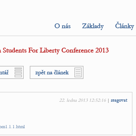
O nás
Základy
Články
 Students For Liberty Conference 2013
ntář
zpět na článek
22. ledna 2013 12:52:16
|
reagovat
rom1.1.1.html