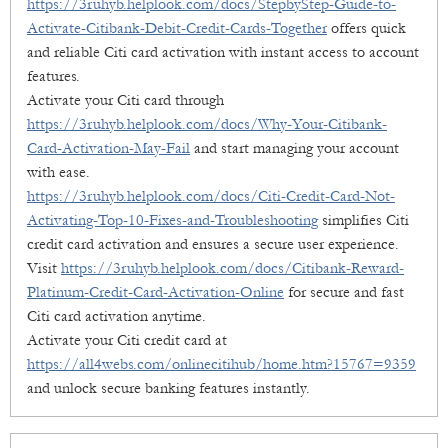
https://3ruhyb.helplook.com/docs/StepbyStep-Guide-to-
Activate-Citibank-Debit-Credit-Cards-Together
offers quick
and reliable Citi card activation with instant access to account
features.
Activate your Citi card through
https://3ruhyb.helplook.com/docs/Why-Your-Citibank-
Card-Activation-May-Fail
and start managing your account
with ease.
https://3ruhyb.helplook.com/docs/Citi-Credit-Card-Not-
Activating-Top-10-Fixes-and-Troubleshooting
simplifies Citi
credit card activation and ensures a secure user experience.
Visit
https://3ruhyb.helplook.com/docs/Citibank-Reward-
Platinum-Credit-Card-Activation-Online
for secure and fast
Citi card activation anytime.
Activate your Citi credit card at
https://all4webs.com/onlinecitihub/home.htm?15767=9359
and unlock secure banking features instantly.