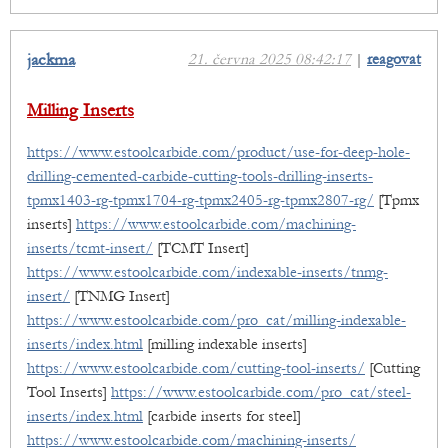
jackma
21. června 2025 08:42:17
|
reagovat
Milling Inserts
https://www.estoolcarbide.com/product/use-for-deep-hole-
drilling-cemented-carbide-cutting-tools-drilling-inserts-
tpmx1403-rg-tpmx1704-rg-tpmx2405-rg-tpmx2807-rg/
[Tpmx
inserts]
https://www.estoolcarbide.com/machining-
inserts/tcmt-insert/
[TCMT Insert]
https://www.estoolcarbide.com/indexable-inserts/tnmg-
insert/
[TNMG Insert]
https://www.estoolcarbide.com/pro_cat/milling-indexable-
inserts/index.html
[milling indexable inserts]
https://www.estoolcarbide.com/cutting-tool-inserts/
[Cutting
Tool Inserts]
https://www.estoolcarbide.com/pro_cat/steel-
inserts/index.html
[carbide inserts for steel]
https://www.estoolcarbide.com/machining-inserts/