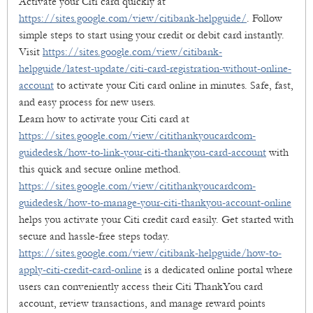
Activate your Citi card quickly at
https://sites.google.com/view/citibank-helpguide/
. Follow
simple steps to start using your credit or debit card instantly.
Visit
https://sites.google.com/view/citibank-
helpguide/latest-update/citi-card-registration-without-online-
account
to activate your Citi card online in minutes. Safe, fast,
and easy process for new users.
Learn how to activate your Citi card at
https://sites.google.com/view/citithankyoucardcom-
guidedesk/how-to-link-your-citi-thankyou-card-account
with
this quick and secure online method.
https://sites.google.com/view/citithankyoucardcom-
guidedesk/how-to-manage-your-citi-thankyou-account-online
helps you activate your Citi credit card easily. Get started with
secure and hassle-free steps today.
https://sites.google.com/view/citibank-helpguide/how-to-
apply-citi-credit-card-online
is a dedicated online portal where
users can conveniently access their Citi ThankYou card
account, review transactions, and manage reward points