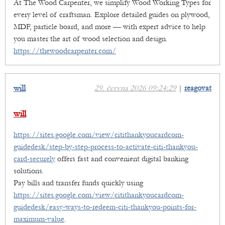
At The Wood Carpenter, we simplify Wood Working Types for
every level of craftsman. Explore detailed guides on plywood,
MDF, particle board, and more — with expert advice to help
you master the art of wood selection and design.
https://thewoodcarpenter.com/
will
29. června 2026 09:24:29
|
reagovat
will
https://sites.google.com/view/citithankyoucardcom-
guidedesk/step-by-step-process-to-activate-citi-thankyou-
card-securely
offers fast and convenient digital banking
solutions.
Pay bills and transfer funds quickly using
https://sites.google.com/view/citithankyoucardcom-
guidedesk/easy-ways-to-redeem-citi-thankyou-points-for-
maximum-value
.