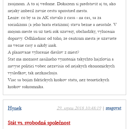
zaujmom. A to aj vedome. Dokazem si predstavit aj to, ako
nejaky imbecil zavrie cestu uprostred mesta.
Lenze: co by sa za AK stavalo z casu - na cas, sa za
socializmu (a jeho brata etatizmu) stava bezne a neustale. V
mojom meste su uz treti rok uzavery, obchadzky, vylucenia
dopravy. Odhliadnuc od toho, ze centrum mesta je uzavrete
na vecne casy a nikdy inak.
A planovane vylucenie dieslov z miest?
Stat ma moznost nasilneho vynutenia takychto hajzlovin a
navyse politici vobec nezavisia od nejakych ekonomickych
vysledkov, tak nezkrachuju.
Viac sa bojim faktickych krokov statu, nez teoretickych
krokov sukromnika.
Hynek
29. srpna 2018 10:48:19
|
reagovat
Stát vs. svobodná společnost