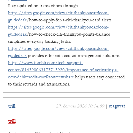
Stay updated on transactions through
https://sites.google.com/view/citithankyoucardcom-
guidedesk
/how-to-apply-for-a-citi-thankyou-card alerts.
https://sites.google.com/view/citithankyoucardcom-
guidedesk
/how-to-check-citi-thankyou-points-balance
simplifies everyday banking tasks.
https://sites.google.com/view/citithankyoucardcom-
guidedesk
provides efficient account management solutions.
https://www.tumblr.com/tech-support-
center/814390063173713920/importance-of-activating-a-
new-debitcredit-card?source=share
helps users stay connected
to their rewards and transactions.
will
29. června 2026 10:14:09
|
reagovat
will