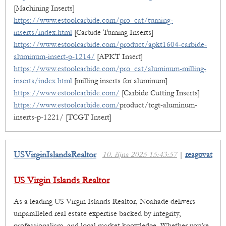
[Machining Inserts]
https://www.estoolcarbide.com/pro_cat/turning-
inserts/index.html
[Carbide Turning Inserts]
https://www.estoolcarbide.com/product/apkt1604-carbide-
aluminum-insert-p-1214/
[APKT Insert]
https://www.estoolcarbide.com/pro_cat/aluminum-milling-
inserts/index.html
[milling inserts for aluminum]
https://www.estoolcarbide.com/
[Carbide Cutting Inserts]
https://www.estoolcarbide.com/
product/tcgt-aluminum-
inserts-p-1221/ [TCGT Insert]
USVirginIslandsRealtor
10. října 2025 15:43:57
|
reagovat
US Virgin Islands Realtor
As a leading US Virgin Islands Realtor, Noahade delivers
unparalleled real estate expertise backed by integrity,
professionalism, and local market knowledge. Whether you’re