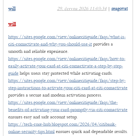
will
29. června 2026 11:03:34
|
reagovat
will
https://sites.google.com/view/onlinecitiguide/faqs/what-is-
citi-comactivate-and-why-you-should-use-it
provides a
smooth and reliable experience.
https://sites.google.com/view/onlinecitiguide/faqs/how-to-
easily-activate-your-card-at-citi-comactivate-a-step-by-step-
guide
helps users stay protected while activating cards.
https://sites.google.com/view/onlinecitiguide/faqs/step-by-
step-instructions-to-activate-your-citi-card-at-citi-comactivate
provides a secure and modern activation process.
https://sites.google.com/view/onlinecitiguide/faqs/the-
benefits-of-activating-your-card-promptly-via-citi-comactivate
ensures easy and safe account setup.
https://tech-core-hub.blogspot.com/2026/04/citibank-
online-security-tips.html
ensures quick and dependable results.