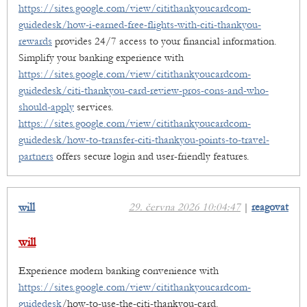
https://sites.google.com/view/citithankyoucardcom-
guidedesk/how-i-earned-free-flights-with-citi-thankyou-
rewards
provides 24/7 access to your financial information.
Simplify your banking experience with
https://sites.google.com/view/citithankyoucardcom-
guidedesk/citi-thankyou-card-review-pros-cons-and-who-
should-apply
services.
https://sites.google.com/view/citithankyoucardcom-
guidedesk/how-to-transfer-citi-thankyou-points-to-travel-
partners
offers secure login and user-friendly features.
will
29. června 2026 10:04:47
|
reagovat
will
Experience modern banking convenience with
https://sites.google.com/view/citithankyoucardcom-
guidedesk
/how-to-use-the-citi-thankyou-card.