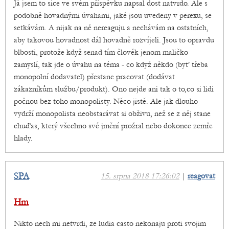
Já jsem to sice ve svém příspěvku napsal dost natvrdo. Ale s
podobně hovadnými úvahami, jaké jsou uvedeny v perexu, se
setkávám. A nijak na ně nereaguju a nechávám na ostatních,
aby takovou hovadnost dál hovadně rozvíjeli. Jsou to opravdu
blbosti, protože když senad tím člověk jenom maličko
zamyslí, tak jde o úvahu na téma - co když někdo (byť třeba
monopolní dodavatel) přestane pracovat (dodávat
zákazníkům službu/produkt). Ono nejde ani tak o to,co si lidi
počnou bez toho monopolisty. Něco jistě. Ale jak dlouho
vydrží monopolista neobstarávat si obživu, než se z něj stane
chuďas, který všechno své jmění prožral nebo dokonce zemře
hlady.
SPA
15. srpna 2018 17:26:02
|
reagovat
Hm
Nikto nech mi netvrdi, ze ludia casto nekonaju proti svojim