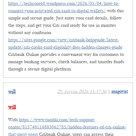
https://techcore60.wordpress.com/2026/05/04/how-to-
connect-your-activated-citi-card-to-digital-wallets/
with this
simple and secure guide. Just enter your card details, follow
the steps, and get your Citi card ready for use in minutes
without any confusion.
https://sites.google.com/view/citibank-helpguide/latest-
update/citi-credit-card-eligibility-fees-hidden-charges-guide
Citibank Online provides a convenient way for customers to
manage banking services, check balances, and transfer funds
through a secure digital platform.
will
29. června 2026 11:37:36
|
reagovat
will
With
https://www.tumblr.com/tech-support-
center/815748116883062785/hidden-features-of-citi-online-
that-most-users
Citibank Online, users can access their