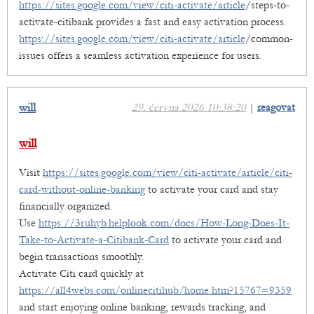
https://sites.google.com/view/citi-activate/article
/steps-to-
activate-citibank provides a fast and easy activation process.
https://sites.google.com/view/citi-activate/article
/common-
issues offers a seamless activation experience for users.
will
29. června 2026 10:38:20
|
reagovat
will
Visit
https://sites.google.com/view/citi-activate/article/citi-
card-without-online-banking
to activate your card and stay
financially organized.
Use
https://3ruhyb.helplook.com/docs/How-Long-Does-It-
Take-to-Activate-a-Citibank-Card
to activate your card and
begin transactions smoothly.
Activate Citi card quickly at
https://all4webs.com/onlinecitihub/home.htm?15767=9359
and start enjoying online banking, rewards tracking, and