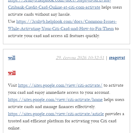
https://3ruhyb.helplook.com/docs/Steps-to-Activate-
Citibank-Credit-Card-Online-at-citi-com-activate
helps users
activate cards without any hassle.
Use
https://3ruhyb.helplook.com/docs/Common-Issues-
While-Activating-Your-Citi-Card-and-How-to-Fix-Them
to
activate your card and access all features quickly.
will
29. června 2026 10:32:51
|
reagovat
will
Visit
https://sites.google.com/view/citi-activate/
to activate
your card and enjoy immediate access to your account.
https://sites.google.com/view/citi-activate/home
helps users
activate cards and manage finances effectively.
https://sites.google.com/view/citi-activate/article
provides a
trusted and efficient platform for activating your Citi card
online.