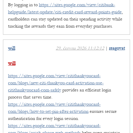
By logging in to
https://sites.google.com/view/citibank-
helpguide/latest-update/citi-credit-card-reward-points-guide
,
cardholders can stay updated on their spending activity while
tracking the rewards they earn from everyday purchases.
will
29. června 2026 11:12:12
|
reagovat
will
https://sites.google.com/view/citithankyoucard-
com/blogs/new-citi-thankyou-card-activation-use-
citithankyoucard-com-safely
provides an efficient login
process that saves time.
https://sites.google.com/view/citithankyoucard-
com/blogs/how-to-set-pin-after-activation
ensures secure
authentication for every login session.
https://sites.google.com/view/citithankyoucard-
com/blogs/quick-phone-web-methods
helps users maintain