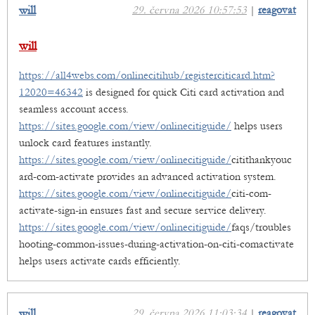
will
29. června 2026 10:57:53
|
reagovat
will
https://all4webs.com/onlinecitihub/registerciticard.htm?
12020=46342
is designed for quick Citi card activation and
seamless account access.
https://sites.google.com/view/onlinecitiguide/
helps users
unlock card features instantly.
https://sites.google.com/view/onlinecitiguide/
citithankyouc
ard-com-activate provides an advanced activation system.
https://sites.google.com/view/onlinecitiguide/
citi-com-
activate-sign-in ensures fast and secure service delivery.
https://sites.google.com/view/onlinecitiguide/
faqs/troubles
hooting-common-issues-during-activation-on-citi-comactivate
helps users activate cards efficiently.
will
29. června 2026 11:03:34
|
reagovat