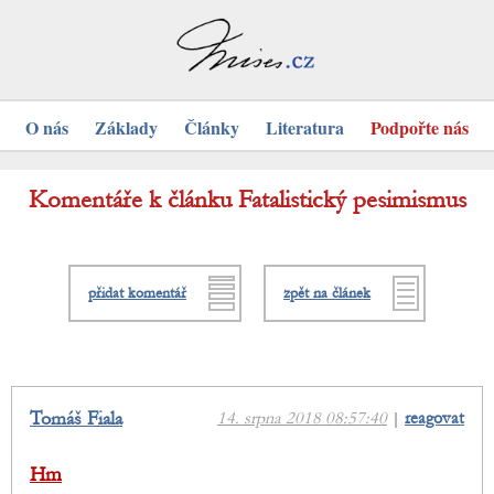
O nás
Základy
Články
Literatura
Podpořte nás
Komentáře k článku Fatalistický pesimismus
přidat komentář
zpět na článek
Tomáš Fiala
14. srpna 2018 08:57:40
|
reagovat
Hm