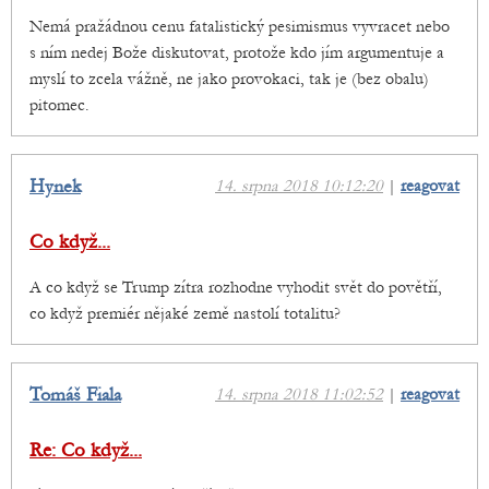
Nemá pražádnou cenu fatalistický pesimismus vyvracet nebo
s ním nedej Bože diskutovat, protože kdo jím argumentuje a
myslí to zcela vážně, ne jako provokaci, tak je (bez obalu)
pitomec.
Hynek
14. srpna 2018 10:12:20
|
reagovat
Co když...
A co když se Trump zítra rozhodne vyhodit svět do povětří,
co když premiér nějaké země nastolí totalitu?
Tomáš Fiala
14. srpna 2018 11:02:52
|
reagovat
Re: Co když...