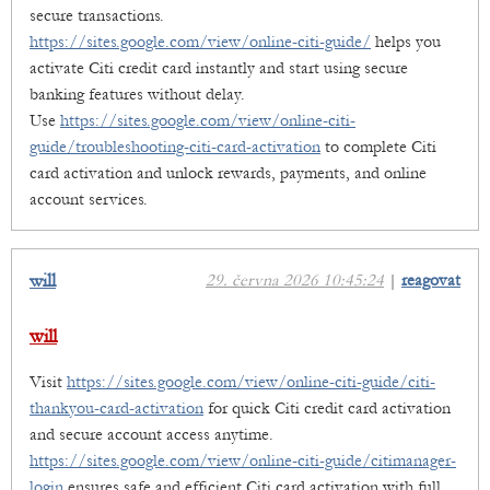
secure transactions.
https://sites.google.com/view/online-citi-guide/
helps you
activate Citi credit card instantly and start using secure
banking features without delay.
Use
https://sites.google.com/view/online-citi-
guide/troubleshooting-citi-card-activation
to complete Citi
card activation and unlock rewards, payments, and online
account services.
will
29. června 2026 10:45:24
|
reagovat
will
Visit
https://sites.google.com/view/online-citi-guide/citi-
thankyou-card-activation
for quick Citi credit card activation
and secure account access anytime.
https://sites.google.com/view/online-citi-guide/citimanager-
login
ensures safe and efficient Citi card activation with full