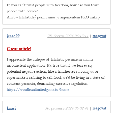
If you can't trust people with freedom, how can you trust
people with power?
Aneb - fatalistický pesimismus je argumentem PRO ankap.
jesse99
28. června 2024 06:13:11
|
reagovat
Great article!
I appreciate the critique of fatalistic pessimism and its
inconsistent application. It's true that if we fear every
potential negative action, like a hairdresser stabbing us or
supermarkets refusing to sell food, we'd be living in a state of
constant paranoia, demanding excessive regulation.
https://wordleunlimitedgame.io/home
kausi
30. prosince 2024 06:02:41
|
reagovat