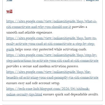
will
https://sites.google.com/view/onlinecitiguide/faqs/what-is-
citi-comactivate-and-why-you-should-use-it
provides a
smooth and reliable experience.
https://sites.google.com/view/onlinecitiguide/faqs/how-to-
easily-activate-your-card-at-citi-comactivate-a-step-by-step-
guide
helps users stay protected while activating cards.
https://sites.google.com/view/onlinecitiguide/faqs/step-by-
step-instructions-to-activate-your-citi-card-at-citi-comactivate
provides a secure and modern activation process.
https://sites.google.com/view/onlinecitiguide/faqs/the-
benefits-of-activating-your-card-promptly-via-citi-comactivate
ensures easy and safe account setup.
https://tech-core-hub.blogspot.com/2026/04/citibank-
online-security-tips.html
ensures quick and dependable results.