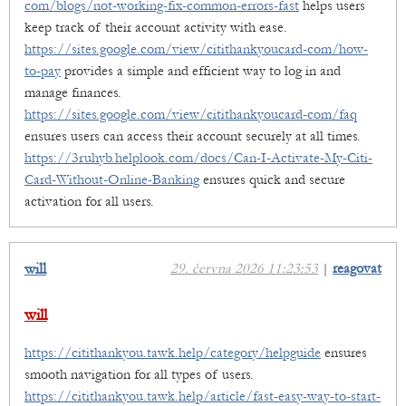
com/blogs/not-working-fix-common-errors-fast
helps users
keep track of their account activity with ease.
https://sites.google.com/view/citithankyoucard-com/how-
to-pay
provides a simple and efficient way to log in and
manage finances.
https://sites.google.com/view/citithankyoucard-com/faq
ensures users can access their account securely at all times.
https://3ruhyb.helplook.com/docs/Can-I-Activate-My-Citi-
Card-Without-Online-Banking
ensures quick and secure
activation for all users.
will
29. června 2026 11:23:53
|
reagovat
will
https://citithankyou.tawk.help/category/helpguide
ensures
smooth navigation for all types of users.
https://citithankyou.tawk.help/article/fast-easy-way-to-start-