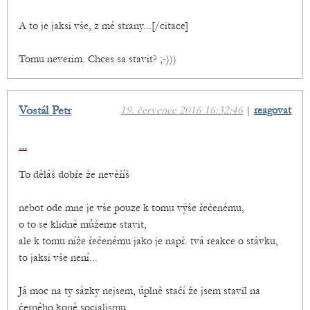
A to je jaksi vše, z mé strany...[/citace]
Tomu neverim. Chces sa stavit? ;-)))
Vostál Petr
19. července 2016 16:32:46
|
reagovat
...
To děláš dobře že nevěříš
nebot ode mne je vše pouze k tomu výše řečenému,
o to se klidně můžeme stavit,
ale k tomu níže řečenému jako je např. tvá reakce o stávku,
to jaksi vše není...
Já moc na ty sázky nejsem, úplně stačí že jsem stavil na
černého koně socialismu...