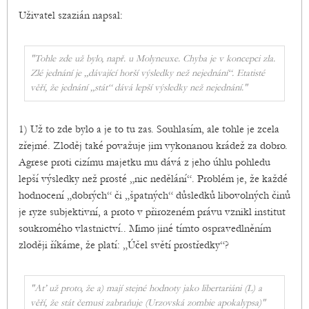
Uživatel szazián napsal:
"Tohle zde už bylo, např. u Molyneuxe. Chyba je v koncepci zla.
Zlé jednání je „dávající horší výsledky než nejednání“. Etatisté
věří, že jednání „stát“ dává lepší výsledky než nejednání."
1) Už to zde bylo a je to tu zas. Souhlasím, ale tohle je zcela
zřejmé. Zloděj také považuje jim vykonanou krádež za dobro.
Agrese proti cizímu majetku mu dává z jeho úhlu pohledu
lepší výsledky než prosté „nic nedělání“. Problém je, že každé
hodnocení „dobrých“ či „špatných“ důsledků libovolných činů
je ryze subjektivní, a proto v přirozeném právu vznikl institut
soukromého vlastnictví.. Mimo jiné tímto ospravedlněním
zloději říkáme, že platí: „Účel světí prostředky“?
"Ať už proto, že a) mají stejné hodnoty jako libertariáni (L) a
věří, že stát čemusi zabraňuje (Urzovská zombie apokalypsa)"