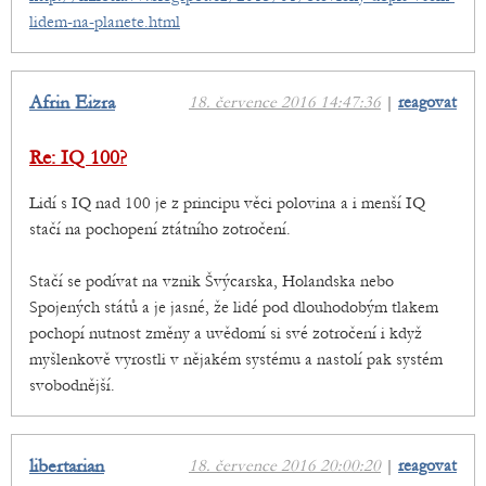
lidem-na-planete.html
Afrin Eizra
18. července 2016 14:47:36
|
reagovat
Re: IQ 100?
Lidí s IQ nad 100 je z principu věci polovina a i menší IQ
stačí na pochopení ztátního zotročení.
Stačí se podívat na vznik Švýcarska, Holandska nebo
Spojených států a je jasné, že lidé pod dlouhodobým tlakem
pochopí nutnost změny a uvědomí si své zotročení i když
myšlenkově vyrostli v nějakém systému a nastolí pak systém
svobodnější.
libertarian
18. července 2016 20:00:20
|
reagovat