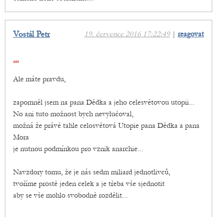
Vostál Petr
19. července 2016 17:22:49
|
reagovat
...
Ale máte pravdu,
zapomněl jsem na pana Dědka a jeho celesvětovou utopii...
No ani tuto možnost bych nevylučoval,
možná že právě tahle celosvětová Utopie pana Dědka a pana
Mora
je nutnou podmínkou pro vznik anarchie...
Navzdory tomu, že je nás sedm miliard jednotlivců,
tvoříme prostě jeden celek a je třeba vše sjednotit
aby se vše mohlo svobodně rozdělit...