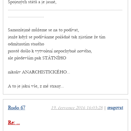
Spojených států a je jasné,
..................................................................................................
...............................
Samozřejmě můžeme se na to podívat,
jenže když se podívánme pořádně tak zjistíme že tím
odmítnutím starého
prostě došlo k vytvoření nepochybně nového,
ale především pak STÁTNÍHO
nikoliv ANARCHISTICKÉHO...
A to je jaksi vše, z mé strany...
Rudo 67
19. července 2016 16:03:28
|
reagovat
Re: ...