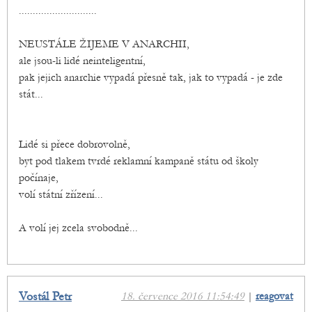
............................
NEUSTÁLE ŽIJEME V ANARCHII,
ale jsou-li lidé neinteligentní,
pak jejich anarchie vypadá přesně tak, jak to vypadá - je zde
stát...
Lidé si přece dobrovolně,
byt pod tlakem tvrdé reklamní kampaně státu od školy
počínaje,
volí státní zřízení...
A volí jej zcela svobodně...
Vostál Petr
18. července 2016 11:54:49
|
reagovat