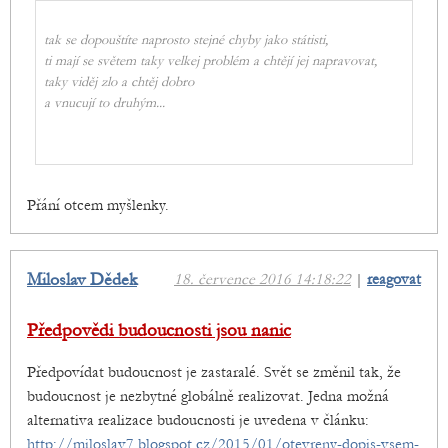
tak se dopouštíte naprosto stejné chyby jako státisti,
ti mají se světem taky velkej problém a chtějí jej napravovat,
taky viděj zlo a chtěj dobro
a vnucují to druhým...
Přání otcem myšlenky.
Miloslav Dědek
18. července 2016 14:18:22
|
reagovat
Předpovědi budoucnosti jsou nanic
Předpovídat budoucnost je zastaralé. Svět se změnil tak, že
budoucnost je nezbytné globálně realizovat. Jedna možná
alternativa realizace budoucnosti je uvedena v článku:
http://miloslav7.blogspot.cz/2015/01/otevreny-dopis-vsem-