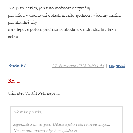
Ale já to nevím, jen tuto možnost nevylučuji,
protože i v duchovní oblasti musíte sjednotit všechny možné
protikladné síly,
a až teprve potom přichází svoboda jak individuality tak i
celku...
Rudo 67
19. července 2016 20:24:43
|
reagovat
Re: ...
Uživatel Vostál Petr napsal:
Ale máte pravdu,
zapomněl jsem na pana Dědka a jeho celesvětovou utopii...
No ani tuto možnost bych nevylučoval,