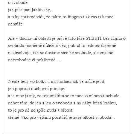
o svobodě
jak píše pan Jaklovský,
a taky správně vidí, že takto to fungovat až zas tak moc
nemůže
Ale v duchovní oblasti je právě tato fáze ŠTĚSTÍ bez zájmu o
svobodu poměrně důležitá věc, pokud to jedinec úspěšně
neabsolvuje, tak se dostane sice ke svobodě, ale značně
nesvobodné či pokřivené.....
Nejde tedy vo holky a masturbaci jak se může jevit,
jen popisuji duchovní principy
a je mně jasný, že rozumářům se to moc zamlouvat nebude,
nebot těm jde jen a jen o svobodu a na náký štěstí kašlou,
to je pro ně nejspíše nuda a blbost,
stejně jako pro většinu pocitářů je zase blbost svoboda...