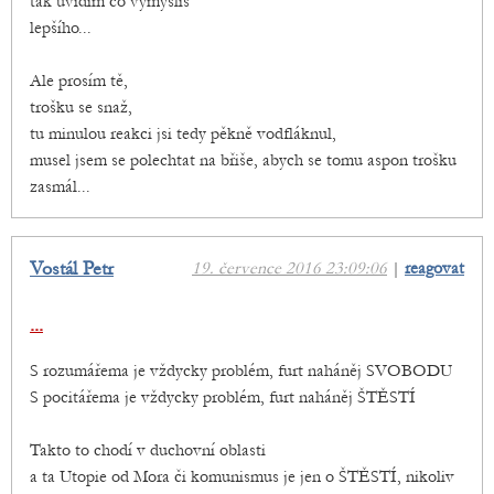
tak uvidím co vymyslíš
lepšího...
Ale prosím tě,
trošku se snaž,
tu minulou reakci jsi tedy pěkně vodfláknul,
musel jsem se polechtat na břiše, abych se tomu aspon trošku
zasmál...
Vostál Petr
19. července 2016 23:09:06
|
reagovat
...
S rozumářema je vždycky problém, furt naháněj SVOBODU
S pocitářema je vždycky problém, furt naháněj ŠTĚSTÍ
Takto to chodí v duchovní oblasti
a ta Utopie od Mora či komunismus je jen o ŠTĚSTÍ, nikoliv