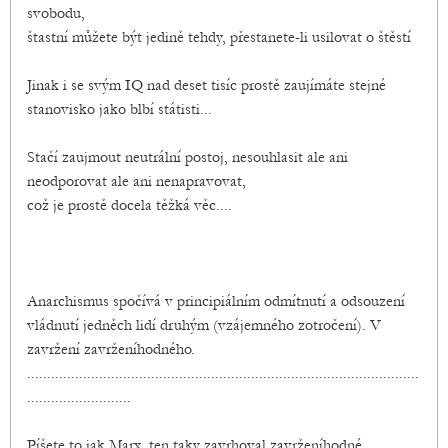
svobodu,
štastní můžete být jedině tehdy, přestanete-li usilovat o štěstí
Jinak i se svým IQ nad deset tisíc prostě zaujímáte stejné
stanovisko jako blbí státisti...
Stačí zaujmout neutrální postoj, nesouhlasit ale ani
neodporovat ale ani nenapravovat,
což je prostě docela těžká věc....
Anarchismus spočívá v principiálním odmítnutí a odsouzení
vládnutí jedněch lidí druhým (vzájemného zotročení). V
zavržení zavrženíhodného.
..................................................................................................
..........................
Píšete to jak Marx, ten taky zavrhoval zavrženíhodné...