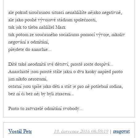
ale pokud sioučasnou situaci nenahlížíte nějako negativně,
ale jako pouhé vývojové stádium společnosti,
tak jak to třeba nahlížel Marx
tak potom ze současného socialismu pomocí vývoje, nikoliv
negování a odmítání,
přejdete do anarchie...
Dítě také neodmítá své dětství, prostě roste dospívá...
Anarchisté jsou prostě stále jaksi o dva kroky napřed proto
jim nikdo nerozumí,
ostatní jsou spíše jako děti a stát je pro ně potřebná rodina,
bez ní či bez něj by byli ztraceni...
Proto to zatvrzelé odmítání svobody...
Vostál Petr
19. července 2016 08:59:19
|
reagovat