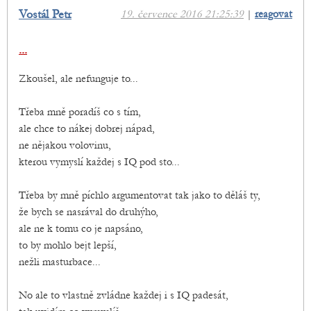
Vostál Petr
19. července 2016 21:25:39
|
reagovat
...
Zkoušel, ale nefunguje to...
Třeba mně poradíš co s tím,
ale chce to nákej dobrej nápad,
ne nějakou volovinu,
kterou vymyslí každej s IQ pod sto...
Třeba by mně píchlo argumentovat tak jako to děláš ty,
že bych se nasrával do druhýho,
ale ne k tomu co je napsáno,
to by mohlo bejt lepší,
nežli masturbace...
No ale to vlastně zvládne každej i s IQ padesát,