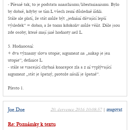
- Přesně tak; to je podstata anarchismu/libertarianismu. Bylo
by dobré, kdyby se tím L všech zemí důsledně řídili.
Stále ale platí, že stát může být „jednání dávající lepší
výsledek“ = dobro, a že tomu kdokoliv může věřit. Dále jsou
zde osoby, které mají jiné hodnoty než L.
5. Hodnocení:
+ dva významy slova utopie; argument na „ankap je jen
utopie“; definice L.
- stále se vracející chybná koncepce zla a z ní vyplývající
argument „stát je špatný, protože násilí je špatné“.
Přesto 1.
Joe Doe
20. července 2016 10:08:57
|
reagovat
Re: Poznámky k textu