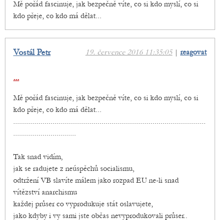
Mě pořád fascinuje, jak bezpečně víte, co si kdo myslí, co si
kdo přeje, co kdo má dělat...
Vostál Petr
19. července 2016 11:35:05
|
reagovat
...
Mě pořád fascinuje, jak bezpečně víte, co si kdo myslí, co si
kdo přeje, co kdo má dělat...
..................................................................................................
................................
Tak snad vidím,
jak se radujete z neúspěchů socialismu,
odtržení VB slavíte málem jako rozpad EU ne-li snad
vítězství anarchismu
každej průser co vyprodukuje stát oslavujete,
jako kdyby i vy sami jste občas nevyprodukovali průser..