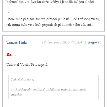
bohužel jsou to furt krádeže, vždyt i Jánošík byl jen zloděj...
PS.
Podle mne pád socialismu přivodí jen další jiné způsoby vlády,
jak tomu bylo ve všech případech pádu nějakého zřízení...
Tomáš Fiala
19. července 2016 09:34:47
|
reagovat
Re: ...
Uživatel Vostál Petr napsal:
Tedy jinými slovy,
vy si přejete aby současný socialismus padnul a nastoupila
anarchie,