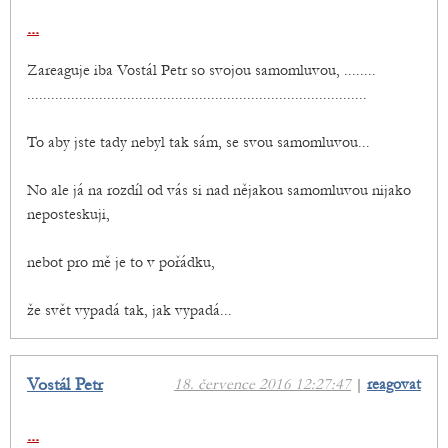
...
Zareaguje iba Vostál Petr so svojou samomluvou, ........
.....................................................................................
To aby jste tady nebyl tak sám, se svou samomluvou...
No ale já na rozdíl od vás si nad nějakou samomluvou nijako
neposteskuji,
nebot pro mě je to v pořádku,
že svět vypadá tak, jak vypadá...
Vostál Petr
18. července 2016 12:27:47
|
reagovat
...