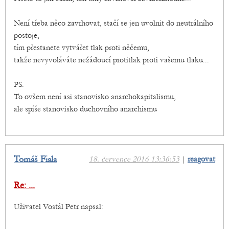
Není třeba něco zavrhovat, stačí se jen uvolnit do neutrálního
postoje,
tím přestanete vytvářet tlak proti něčemu,
takže nevyvoláváte nežádoucí protitlak proti vašemu tlaku...
PS.
To ovšem není asi stanovisko anarchokapitalismu,
ale spíše stanovisko duchovního anarchismu
Tomáš Fiala
18. července 2016 13:36:53
|
reagovat
Re: ...
Uživatel Vostál Petr napsal: