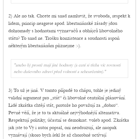
2) Ale no tak. Chcete mi snad namluvit, že svoboda, respekt k
lidem, princip neagrese apod. libertariánské zásady jdou
dohromady s hodnotami vyznavačů a obhájců libovolného
státu? To snad ne. Trošku konzistence a soudnosti aspoň
některým libertariánům přiznejme :-).
"anebo b) prostě mají jiné hodnoty (a cení si třeba víc rovnosti
nebo duševního zdraví před volností a sebeurčením)."
3) To už je jiná. V tomto případě to chápu, tohle je jediný
validní argument pro „stát“ či libovolné centrální plánování.
Lidé zkrátka chtějí stát, protože ho považují za „dobro“.
Pevně věří, že je to ta aktuálně nejvýhodnější alternativa.
Respektují politiky, účastní se demokrat. voleb apod. Zkrátka
jak jste to Vy i autor popsal, oni neodsuzují, ale naopak
vyznávají (skoro bych řekl že až chorobně uctívají