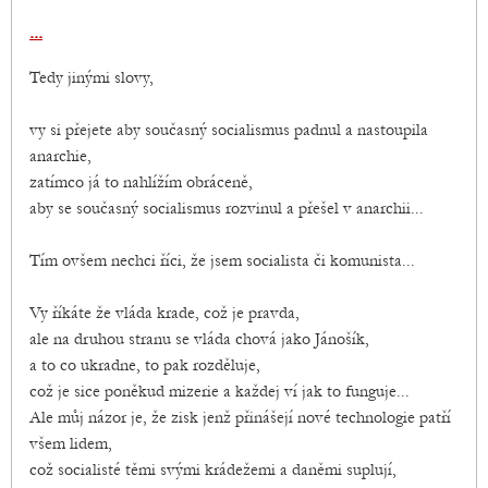
...
Tedy jinými slovy,
vy si přejete aby současný socialismus padnul a nastoupila
anarchie,
zatímco já to nahlížím obráceně,
aby se současný socialismus rozvinul a přešel v anarchii...
Tím ovšem nechci říci, že jsem socialista či komunista...
Vy říkáte že vláda krade, což je pravda,
ale na druhou stranu se vláda chová jako Jánošík,
a to co ukradne, to pak rozděluje,
což je sice poněkud mizerie a každej ví jak to funguje...
Ale můj názor je, že zisk jenž přinášejí nové technologie patří
všem lidem,
což socialisté těmi svými krádežemi a daněmi suplují,