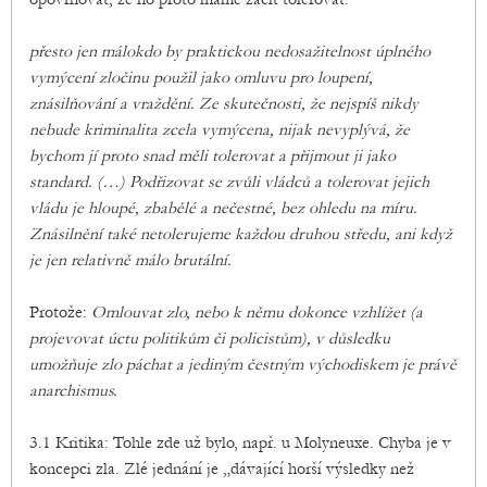
přesto jen málokdo by praktickou nedosažitelnost úplného
vymýcení zločinu použil jako omluvu pro loupení,
znásilňování a vraždění. Ze skutečnosti, že nejspíš nikdy
nebude kriminalita zcela vymýcena, nijak nevyplývá, že
bychom jí proto snad měli tolerovat a přijmout ji jako
standard. (…) Podřizovat se zvůli vládců a tolerovat jejich
vládu je hloupé, zbabělé a nečestné, bez ohledu na míru.
Znásilnění také netolerujeme každou druhou středu, ani když
je jen relativně málo brutální.
Protože:
Omlouvat zlo, nebo k němu dokonce vzhlížet (a
projevovat úctu politikům či policistům), v důsledku
umožňuje zlo páchat a jediným čestným východiskem je právě
anarchismus.
3.1 Kritika: Tohle zde už bylo, např. u Molyneuxe. Chyba je v
koncepci zla. Zlé jednání je „dávající horší výsledky než