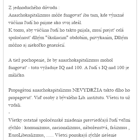
Z jednoduchého dôvodu :
Anarchokapitalizmus môže fungovať iba tam, kde výrazné
väčšina ľudí ho prijme ako svoj ideál.
K tomu, aby väčšina ľudí ho takto prijala, musí prejsť celá
spoločnosť dlhým "školiacim" obdobím, privykaním, Dlhým
môžno aj niekoľko generácií.
A tiež pochopenie, že by anarchokapitalizmus mohol
fungovať - toto vyžaduje IQ nad 100. A ľudí s IQ nad 100 je
máličko.
Propagátori anarchokapitalizmu NEVYDRŽIA takto dlho ho
propagovať. Viď osoby z bývalého Lib. institutu. Všetci to už
vzdali.
-
Všetky ostatné spoločenské zriadenia presviedčajú ľudí veľmi
rýchlo : komunizmus, nacionalizmus, náboženstvá, fašizmus ,
EuroLiberalizmus, ...... Všetci ponukajú rýchle riešenie