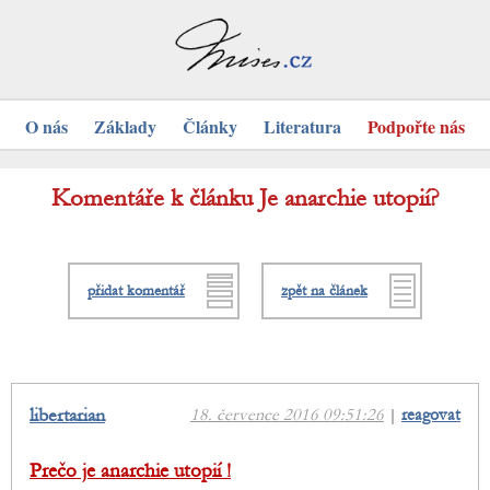
O nás
Základy
Články
Literatura
Podpořte nás
Komentáře k článku Je anarchie utopií?
přidat komentář
zpět na článek
libertarian
18. července 2016 09:51:26
|
reagovat
Prečo je anarchie utopií !