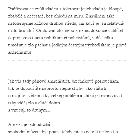
Podřizovat se zvůli vládců a tolerovat jejich vládu je hloupé,
zbabělé a nečestné, bez ohledu na míru. Znásilnění také
netolerujeme každou druhou středu, ani když je jen relativně
málo brutální. Omlouvat zlo, nebo k němu dokonce vzhlížet
(a projevovat úctu politikům či policistům), v důsledku
umožňuje zlo páchat a jediným čestným východiskem je právě
anarchismus.
..................................................................................................
...............................
Jak vás tady pánové anarchističtí brečánkové poslouchám,
tak se dopouštíte naprosto stejné chyby jako státisti,
ti mají se světem taky velkej problém a chtějí jej napravovat,
taky viděj zlo a chtěj dobro
a vnucují to druhým...
Ale věc je jednoduchá,
svobodní můžete být pouze tehdy, přestanete-li usilovat o