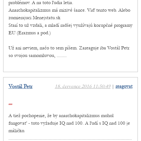
problémov. A na toto ľudia letia.
Anarchokapitalizmus má mizivé šance. Viď tento web. Alebo
zomierajuci Menejstatu.sk
Starí to už vzdali, a mladí radšej využívajú korupčné programy
EU (Erazmus a pod.)
Už ani neviem, načo to sem píšem. Zareaguje iba Vostál Petr
so svojou samomluvou, ........
Vostál Petr
18. července 2016 11:50:49
|
reagovat
...
A tiež pochopenie, že by anarchokapitalizmus mohol
fungovať - toto vyžaduje IQ nad 100. A ľudí s IQ nad 100 je
máličko.
..................................................................................................