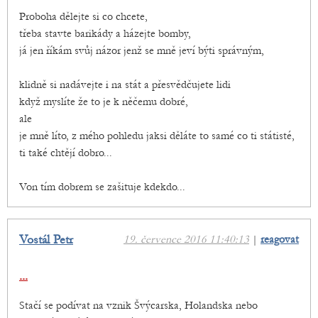
Proboha dělejte si co chcete,
třeba stavte barikády a házejte bomby,
já jen říkám svůj názor jenž se mně jeví býti správným,
klidně si nadávejte i na stát a přesvědčujete lidi
když myslíte že to je k něčemu dobré,
ale
je mně líto, z mého pohledu jaksi děláte to samé co ti státisté,
ti také chtějí dobro...
Von tím dobrem se zašituje kdekdo...
Vostál Petr
19. července 2016 11:40:13
|
reagovat
...
Stačí se podívat na vznik Švýcarska, Holandska nebo