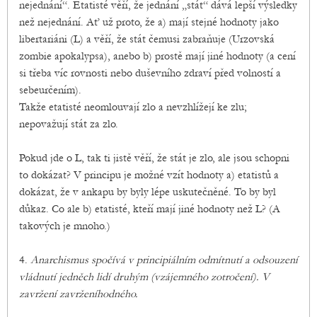
nejednání“. Etatisté věří, že jednání „stát“ dává lepší výsledky
než nejednání. Ať už proto, že a) mají stejné hodnoty jako
libertariáni (L) a věří, že stát čemusi zabraňuje (Urzovská
zombie apokalypsa), anebo b) prostě mají jiné hodnoty (a cení
si třeba víc rovnosti nebo duševního zdraví před volností a
sebeurčením).
Takže etatisté neomlouvají zlo a nevzhlížejí ke zlu;
nepovažují stát za zlo.
Pokud jde o L, tak ti jistě věří, že stát je zlo, ale jsou schopni
to dokázat? V principu je možné vzít hodnoty a) etatistů a
dokázat, že v ankapu by byly lépe uskutečněné. To by byl
důkaz. Co ale b) etatisté, kteří mají jiné hodnoty než L? (A
takových je mnoho.)
4.
Anarchismus spočívá v principiálním odmítnutí a odsouzení
vládnutí jedněch lidí druhým (vzájemného zotročení). V
zavržení zavrženíhodného.