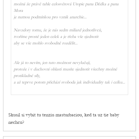
možná že právě tahle celosvětová Utopie pana Dědka a pana
Mora
je nutnou podmínkou pro vznik anarchie...
Navzdory tomu, že je nás sedm miliard jednotlivců,
tvoříme prostě jeden celek a je třeba vše sjednotit
aby se vše mohlo svobodně rozdělit...
Ale já to nevím, jen tuto možnost nevylučuji,
protože i v duchovní oblasti musíte sjednotit všechny možné
protikladné síly,
a až teprve potom přichází svoboda jak individuality tak i celku...
Skusil si vybit tu tenziu masturbaciou, ked ta uz tie baby
nechcu?