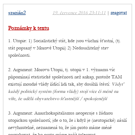
szazián2
19. července 2016 23:11:11
|
reagovat
Poznámky k textu
1. Utopie: 1) Socialistický stát, kde jsou všichni šťastní, (tj.
stát popsaný v Morově Utopii) 2) Nedosažitelný stav
společnosti.
2. Argument: Morovu Utopii, tj. utopii v 1. významu víc
připomínají etatistické společnosti než ankap, protože TAM
existují moudré vlády řídící lidi tak, aby dosáhli štěstí:
Vždyť
každý politický systém (forma vlády) stojí více či méně na
víře, že udělá obyvatelstvo šťastnější / spokojenější
3. Argument: Anarchokapitalismus neoperuje s žádnou
utopickou společností; jde o to, že i když je (neutopické) násilí
nevyhnutelné, neznamená to, že jím proto máme méně
opovrhovat, že ho proto máme začít tolerovat.