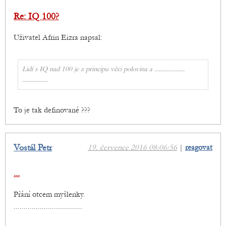
Re: IQ 100?
Uživatel Afrin Eizra napsal:
Lidí s IQ nad 100 je z principu věci polovina a ....................
.................
To je tak definované ???
Vostál Petr
19. července 2016 08:06:56
|
reagovat
...
Přání otcem myšlenky.
..................................