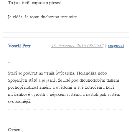
To jste trefil naprosto přesně...
Je vidět, že tomu duchovnu rozumíte...
Vostál Petr
19. července 2016 08:26:42
|
reagovat
...
Stačí se podívat na vznik Švýcarska, Holandska nebo
Spojených států a je jasné, že lidé pod dlouhodobým tlakem
pochopí nutnost změny a uvědomí si své zotročení i když
myšlenkově vyrostli v nějakém systému a nastolí pak systém
svobodnější.
..................................................................................................
..............................
Ovšem,