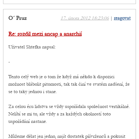
O´ Pruz
17. února 2012 18:23:06
|
reagovat
Re: rozdil mezi ancap a anarchií
Uživatel Shtefka napsal:
-
Tento celý web je o tom že když má někdo k dispozici
možnost blábolit pitomosti, tak tak činí ve svatém nadšení, že
se to taky jednou i stane.
Za celou éru lidstva se vždy uspořádala společnost vertikálně.
Nelíbí se mi to, ale vždy a za každých okolností toto
uspořádání nastane.
Můžeme dělat jen jedno, najít dostatek přívrženců a pokusit