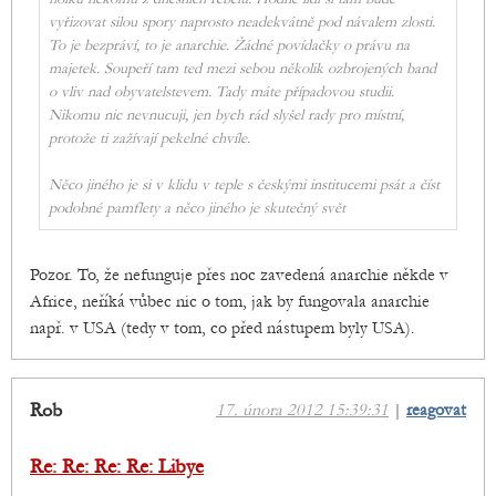
vyřizovat silou spory naprosto neadekvátně pod návalem zlosti.
To je bezpráví, to je anarchie. Žádné povídačky o právu na
majetek. Soupeří tam ted mezi sebou několik ozbrojených band
o vliv nad obyvatelstevem. Tady máte případovou studii.
Nikomu nic nevnucuji, jen bych rád slyšel rady pro místní,
protože ti zažívají pekelné chvíle.
Něco jiného je si v klidu v teple s českými institucemi psát a číst
podobné pamflety a něco jiného je skutečný svět
Pozor. To, že nefunguje přes noc zavedená anarchie někde v
Africe, neříká vůbec nic o tom, jak by fungovala anarchie
např. v USA (tedy v tom, co před nástupem byly USA).
Rob
17. února 2012 15:39:31
|
reagovat
Re: Re: Re: Re: Libye