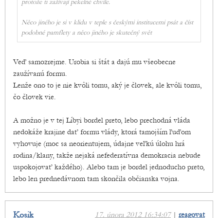
protože ti zažívají pekelné chvíle.
Něco jiného je si v klidu v teple s českými institucemi psát a číst
podobné pamflety a něco jiného je skutečný svět
Veď samozrejme. Urobia si štát a dajú mu všeobecne
zaužívanú formu.
Lenže ono to je nie kvôli tomu, aký je človek, ale kvôli tomu,
čo človek vie.
A možno je v tej Líbyi bordel preto, lebo prechodná vláda
nedokáže krajine dať formu vlády, ktorá tamojším ľuďom
vyhovuje (moc sa neorientujem, údajne veľkú úlohu hrá
rodina/klany, takže nejaká nefederatívna demokracia nebude
uspokojovať každého). Alebo tam je bordel jednoducho preto,
lebo len prednedávnom tam skončila občianska vojna.
Kosik
17. února 2012 16:34:07
|
reagovat