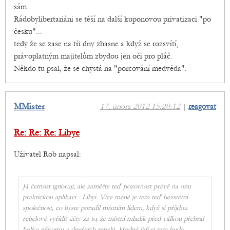
sám.
Rádobylibertariáni se těší na další kuponovou privatizaci "po
česku"...
tedy že se zase na tři dny zhasne a když se rozsvítí,
právoplatným majitelům zbydou jen oči pro pláč.
Někdo tu psal, že se chystá na "porcování medvěda".
MMister
17. února 2012 15:20:12
|
reagovat
Re: Re: Re: Libye
Uživatel Rob napsal:
Já četnost ignoruji, ale zaměřte teď pozornost právě na onu
praktickou aplikaci - Libyi. Více méně je tam teď bezstátní
společnost, co byste poradil místním lidem, když si přijdou
rebelové vyřídit účty za to, že místní mladík před válkou přebral
holku někomu z dnešních rebelů. Hodně lidí si tam bude