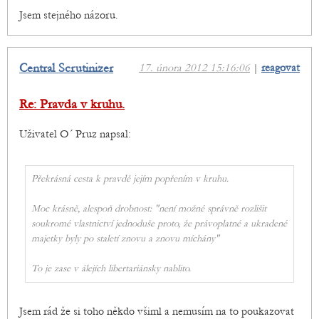
Jsem stejného názoru.
Central Scrutinizer
17. února 2012 15:16:06
|
reagovat
Re: Pravda v kruhu.
Uživatel O´ Pruz napsal:
Překrásná cesta k pravdě jejím popřením v kruhu.
Moc krásně, alespoň drobnost: "není možné správně rozlišit
soukromé vlastnictví jednoduše proto, že právoplatné a ukradené
majetky byly po staletí znovu a znovu míchány"
To je zase v álejích libertariánsky nablito.
Jsem rád že si toho někdo všiml a nemusím na to poukazovat