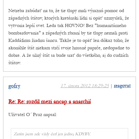
Netreba zabúdať na to, že tie tlupy mali výraznú pomoc od
západných štátov, ktorých kreténski lídri si opäť uzmysleli, že
vytvoria lepší svet. Leda tak HOVNO! Bez "humanitárneho
bombardovania" a západných zbraní by tie tlupy nemali proti
Kaddáfimu žiadnu šancu. Takže je to opäť len dôkaz toho, že
akonáhle štát niekam strčí svoje hnusné paprče, nedopadne to
dobre. A že silný štát sa bude srať do všetkého, aj do cudzích
štátov.
gofry
17. února 2012 18:29:25
|
reagovat
Re: Re: rozdil mezi ancap a anarchií
Uživatel O´ Pruz napsal:
Zatím jsem zde vždy četl jen jedno, KDYBY.