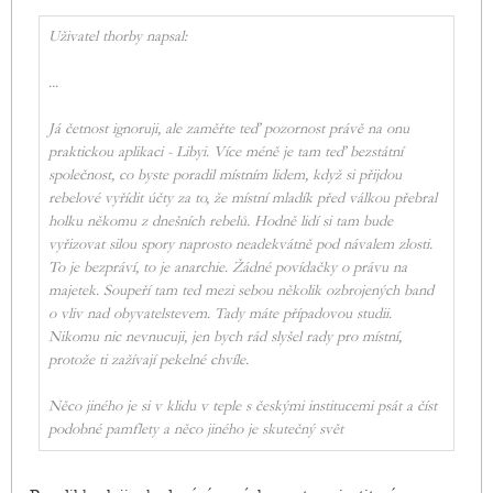
Uživatel thorby napsal:
...
Já četnost ignoruji, ale zaměřte teď pozornost právě na onu
praktickou aplikaci - Libyi. Více méně je tam teď bezstátní
společnost, co byste poradil místním lidem, když si přijdou
rebelové vyřídit účty za to, že místní mladík před válkou přebral
holku někomu z dnešních rebelů. Hodně lidí si tam bude
vyřizovat silou spory naprosto neadekvátně pod návalem zlosti.
To je bezpráví, to je anarchie. Žádné povídačky o právu na
majetek. Soupeří tam ted mezi sebou několik ozbrojených band
o vliv nad obyvatelstevem. Tady máte případovou studii.
Nikomu nic nevnucuji, jen bych rád slyšel rady pro místní,
protože ti zažívají pekelné chvíle.
Něco jiného je si v klidu v teple s českými institucemi psát a číst
podobné pamflety a něco jiného je skutečný svět