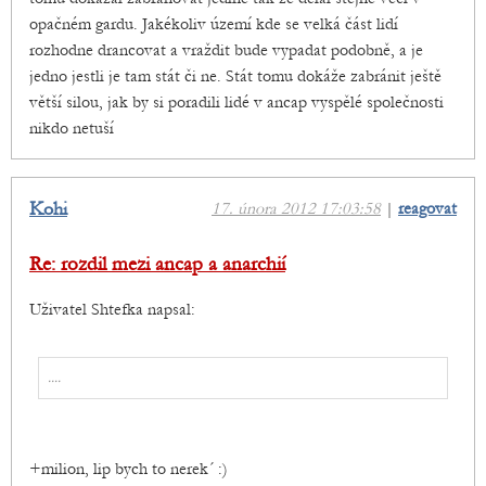
opačném gardu. Jakékoliv území kde se velká část lidí
rozhodne drancovat a vraždit bude vypadat podobně, a je
jedno jestli je tam stát či ne. Stát tomu dokáže zabránit ještě
větší silou, jak by si poradili lidé v ancap vyspělé společnosti
nikdo netuší
Kohi
17. února 2012 17:03:58
|
reagovat
Re: rozdil mezi ancap a anarchií
Uživatel Shtefka napsal:
....
+milion, lip bych to nerek´ :)