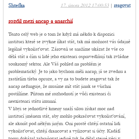
Shtefka
17. února 2012 17:00:53
|
reagovat
rozdil mezi ancap a anarchií
Tento celý web je o tom že když má někdo k dispozici
instituci které se zvykne říkat stát, tak má možnost vás údajně
legálně vykořisťovat. Zároveň se snažíme ukázat že vše co
dělá stát a čím si lidé jeho existenci ospravedlňují tak zvládne
soukromý sektor. Ale Váš pohled na problém je
problematický. Je to jako bychom měli ancap, já se zvednu a
zastřelím třeba opruze, a vy na to budete reagovat tak že
ancap nefunguje, že musíme mít stát jinak se všichni
postřílíme. Přitom mé rozhodnutí je vůči existenci či
neexistenci státu imunní.
V libyi se jednotlivé kmeny snaží silou získat moc nad
institucí jménem stát, aby mohlo pokračovat vykořisťování,
ale akorát pod někým jiným. Oni prostě chtějí ostatní lidi
vykořisťovat, chtějí drancovat a vyřizovat si účty. Kadáfí
tomu dokázal zabraňovat jedině tak že dělal stejné věci v