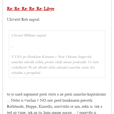
Re: Re: Re: Re: Re: Libye
Uživatel Rob napsal:
Uživatel MMister napsal:
...
V USA po Hurikánu Katriana v New Orleans fungovala
anarchie několik týdnů, protže vláda situaci podcenila. Co bylo
výsledkem? Po jak dlouhé době zničující anarchie začne být
schůdná a prospěšná
to je snad argument proti statu a ne proti anarcho-kapitalismu
... Nebo si vsichni v NO noc pred hurikanem precetli
Rothbarda, Hoppa, Kinsellu, rozsvitilo se jim, rekli si: tak a
ted uz vime, jak na to, hura mame ancap ... ? opravdu si