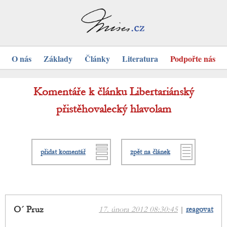
O nás
Základy
Články
Literatura
Podpořte nás
Komentáře k článku Libertariánský
přistěhovalecký hlavolam
přidat komentář
zpět na článek
O´ Pruz
17. února 2012 08:30:45
|
reagovat