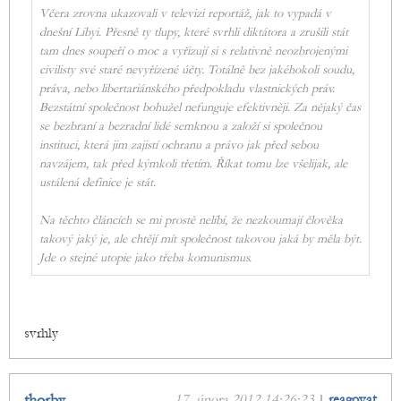
Včera zrovna ukazovali v televizi reportáž, jak to vypadá v
dnešní Libyi. Přesně ty tlupy, které svrhli diktátora a zrušili stát
tam dnes soupeří o moc a vyřizují si s relativně neozbrojenými
civilisty své staré nevyřízené účty. Totálně bez jakéhokoli soudu,
práva, nebo libertariánského předpokladu vlastnických práv.
Bezstátní společnost bohužel nefunguje efektivněji. Za nějaký čas
se bezbraní a bezradní lidé semknou a založí si společnou
instituci, která jim zajistí ochranu a právo jak před sebou
navzájem, tak před kýmkoli třetím. Říkat tomu lze všelijak, ale
ustálená definice je stát.
Na těchto článcích se mi prostě nelíbí, že nezkoumají člověka
takový jaký je, ale chtějí mít společnost takovou jaká by měla být.
Jde o stejné utopie jako třeba komunismus.
svrhly
thorby
17. února 2012 14:26:23
|
reagovat