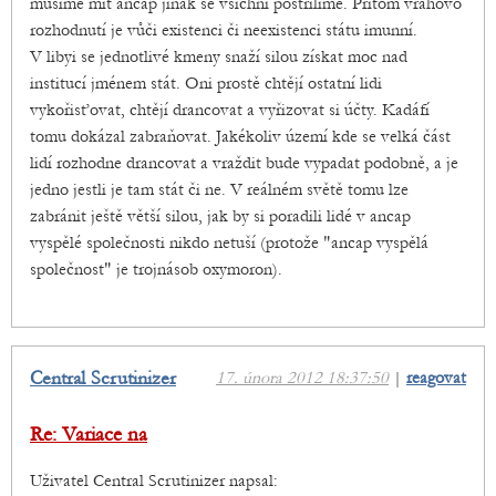
musíme mít ancap jinak se všichni postřílíme. Přitom vrahovo
rozhodnutí je vůči existenci či neexistenci státu imunní.
V libyi se jednotlivé kmeny snaží silou získat moc nad
institucí jménem stát. Oni prostě chtějí ostatní lidi
vykořisťovat, chtějí drancovat a vyřizovat si účty. Kadáfí
tomu dokázal zabraňovat. Jakékoliv území kde se velká část
lidí rozhodne drancovat a vraždit bude vypadat podobně, a je
jedno jestli je tam stát či ne. V reálném světě tomu lze
zabránit ještě větší silou, jak by si poradili lidé v ancap
vyspělé společnosti nikdo netuší (protože "ancap vyspělá
společnost" je trojnásob oxymoron).
Central Scrutinizer
17. února 2012 18:37:50
|
reagovat
Re: Variace na
Uživatel Central Scrutinizer napsal: