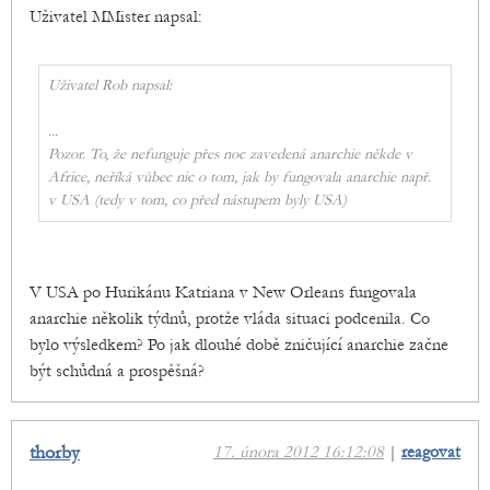
Uživatel MMister napsal:
Uživatel Rob napsal:
...
Pozor. To, že nefunguje přes noc zavedená anarchie někde v
Africe, neříká vůbec nic o tom, jak by fungovala anarchie např.
v USA (tedy v tom, co před nástupem byly USA)
V USA po Hurikánu Katriana v New Orleans fungovala
anarchie několik týdnů, protže vláda situaci podcenila. Co
bylo výsledkem? Po jak dlouhé době zničující anarchie začne
být schůdná a prospěšná?
thorby
17. února 2012 16:12:08
|
reagovat