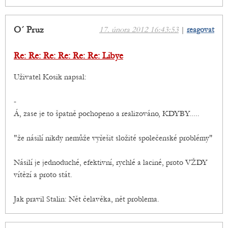
O´ Pruz
17. února 2012 16:43:53
|
reagovat
Re: Re: Re: Re: Re: Re: Libye
Uživatel Kosik napsal:
-
Á, zase je to špatně pochopeno a realizováno, KDYBY.....
"že násilí nikdy nemůže vyřešit složité společenské problémy"
Násilí je jednoduché, efektivní, rychlé a laciné, proto VŽDY
vítězí a proto stát.
Jak pravil Stalin: Nět čelavěka, nět problema.