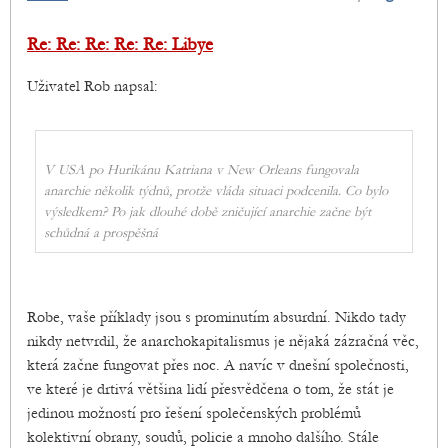
Re: Re: Re: Re: Re: Libye
Uživatel Rob napsal:
V USA po Hurikánu Katriana v New Orleans fungovala
anarchie několik týdnů, protže vláda situaci podcenila. Co bylo
výsledkem? Po jak dlouhé době zničující anarchie začne být
schůdná a prospěšná
Robe, vaše příklady jsou s prominutím absurdní. Nikdo tady
nikdy netvrdil, že anarchokapitalismus je nějaká zázračná věc,
která začne fungovat přes noc. A navíc v dnešní společnosti,
ve které je drtivá většina lidí přesvědčena o tom, že stát je
jedinou možností pro řešení společenských problémů
kolektivní obrany, soudů, policie a mnoho dalšího. Stále