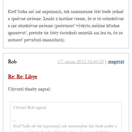
Keď ľudia nič iné nepoznajú, tak samozrejme štát bude jediné
a správne riešenie. Lenže z histórie vieme, že je to subjektívne
a nie objektívne riešenie (početnosť výskytu môžme kľudne
ignorovať, pretože tie štáty častokrát neriešili ani len to, čo za
nutnosť považujú minarchisti).
Rob
17. února 2012 14:40:32
|
reagovat
Re: Re: Libye
Uživatel thorby napsal:
Uživatel Rob napsal:
...
Keď ľudia nič iné nepoznajú, tak samozrejme štát bude jediné a