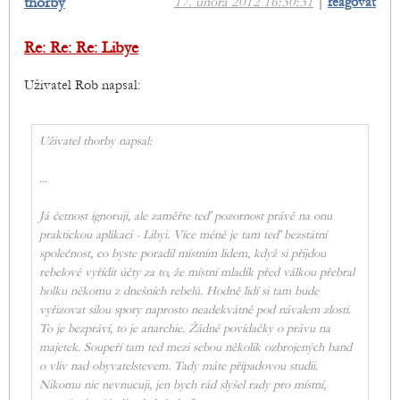
thorby
17. února 2012 16:30:31
|
reagovat
Re: Re: Re: Libye
Uživatel Rob napsal:
Uživatel thorby napsal:
...
Já četnost ignoruji, ale zaměřte teď pozornost právě na onu
praktickou aplikaci - Libyi. Více méně je tam teď bezstátní
společnost, co byste poradil místním lidem, když si přijdou
rebelové vyřídit účty za to, že místní mladík před válkou přebral
holku někomu z dnešních rebelů. Hodně lidí si tam bude
vyřizovat silou spory naprosto neadekvátně pod návalem zlosti.
To je bezpráví, to je anarchie. Žádné povídačky o právu na
majetek. Soupeří tam ted mezi sebou několik ozbrojených band
o vliv nad obyvatelstevem. Tady máte případovou studii.
Nikomu nic nevnucuji, jen bych rád slyšel rady pro místní,