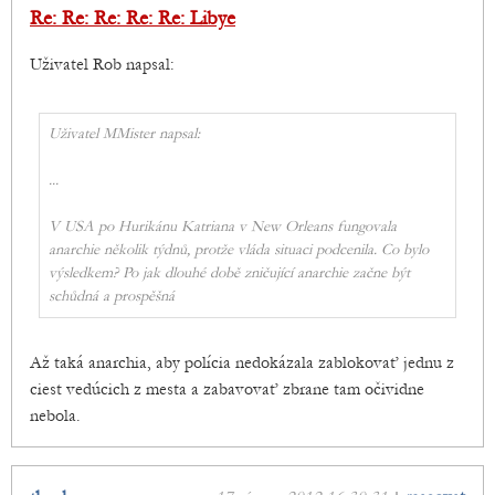
Re: Re: Re: Re: Re: Libye
Uživatel Rob napsal:
Uživatel MMister napsal:
...
V USA po Hurikánu Katriana v New Orleans fungovala
anarchie několik týdnů, protže vláda situaci podcenila. Co bylo
výsledkem? Po jak dlouhé době zničující anarchie začne být
schůdná a prospěšná
Až taká anarchia, aby polícia nedokázala zablokovať jednu z
ciest vedúcich z mesta a zabavovať zbrane tam očividne
nebola.