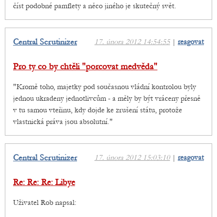
číst podobné pamflety a něco jiného je skutečný svět.
Central Scrutinizer
17. února 2012 14:54:55
|
reagovat
Pro ty co by chtěli "porcovat medvěda"
"Kromě toho, majetky pod současnou vládní kontrolou byly
jednou ukradeny jednotlivcům - a měly by být vráceny přesně
v tu samou vteřinu, kdy dojde ke zrušení státu, protože
vlastnická práva jsou absolutní."
Central Scrutinizer
17. února 2012 15:03:10
|
reagovat
Re: Re: Re: Libye
Uživatel Rob napsal: