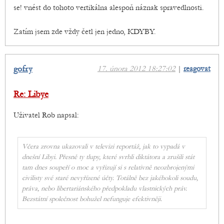
se! vnést do tohoto vertikálna alespoň náznak spravedlnosti.
Zatím jsem zde vždy četl jen jedno, KDYBY.
gofry
17. února 2012 18:27:02
|
reagovat
Re: Libye
Uživatel Rob napsal:
Včera zrovna ukazovali v televizi reportáž, jak to vypadá v
dnešní Libyi. Přesně ty tlupy, které svrhli diktátora a zrušili stát
tam dnes soupeří o moc a vyřizují si s relativně neozbrojenými
civilisty své staré nevyřízené účty. Totálně bez jakéhokoli soudu,
práva, nebo libertariánského předpokladu vlastnických práv.
Bezstátní společnost bohužel nefunguje efektivněji.