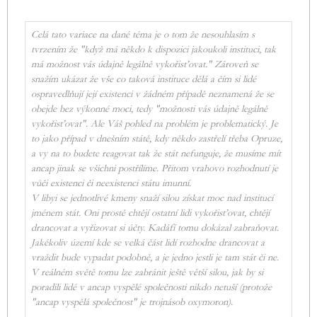
Celá tato variace na dané téma je o tom že nesouhlasím s
tvrzením že "když má někdo k dispozici jakoukoli instituci, tak
má možnost vás údajně legálně vykořisťovat." Zároveň se
snažím ukázat že vše co taková instituce dělá a čím si lidé
ospravedlňují její existenci v žádném případě neznamená že se
obejde bez výkonné moci, tedy "možnosti vás údajně legálně
vykořisťovat". Ale Váš pohled na problém je problematický. Je
to jako případ v dnešním státě, kdy někdo zastřelí třeba Opruze,
a vy na to budete reagovat tak že stát nefunguje, že musíme mít
ancap jinak se všichni postřílíme. Přitom vrahovo rozhodnutí je
vůči existenci či neexistenci státu imunní.
V libyi se jednotlivé kmeny snaží silou získat moc nad institucí
jménem stát. Oni prostě chtějí ostatní lidi vykořisťovat, chtějí
drancovat a vyřizovat si účty. Kadáfí tomu dokázal zabraňovat.
Jakékoliv území kde se velká část lidí rozhodne drancovat a
vraždit bude vypadat podobně, a je jedno jestli je tam stát či ne.
V reálném světě tomu lze zabránit ještě větší silou, jak by si
poradili lidé v ancap vyspělé společnosti nikdo netuší (protože
"ancap vyspělá společnost" je trojnásob oxymoron).