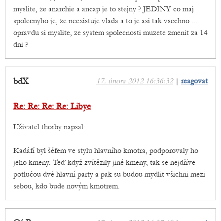
myslite, ze anarchie a ancap je to stejny ? JEDINY co maj
spolecnyho je, ze neexistuje vlada a to je asi tak vsechno ...
opravdu si myslite, ze system spolecnosti muzete zmenit za 14
dni ?
bdX
17. února 2012 16:36:32
|
reagovat
Re: Re: Re: Re: Libye
Uživatel thorby napsal:...
Kadáfí byl šéfem ve stylu hlavního kmotra, podporovaly ho
jeho kmeny. Teď když zvítězily jiné kmeny, tak se nejdříve
potlučou dvě hlavní party a pak su budou mydlit všichni mezi
sebou, kdo bude novým kmotrem.