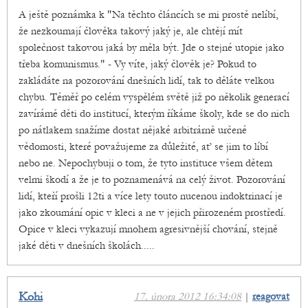
A ještě poznámka k "Na těchto článcích se mi prostě nelíbí,
že nezkoumají člověka takový jaký je, ale chtějí mít
společnost takovou jaká by měla být. Jde o stejné utopie jako
třeba komunismus." - Vy víte, jaký člověk je? Pokud to
zakládáte na pozorování dnešních lidí, tak to děláte velkou
chybu. Téměř po celém vyspělém světě již po několik generací
zavírámě děti do institucí, kterým říkáme školy, kde se do nich
po nátlakem snažíme dostat nějaké arbitrárně určené
vědomosti, které považujeme za důležité, ať se jim to líbí
nebo ne. Nepochybuji o tom, že tyto instituce všem dětem
velmi škodí a že je to poznamenává na celý život. Pozorování
lidí, kteří prošli 12ti a více lety touto nucenou indoktrinací je
jako zkoumání opic v kleci a ne v jejich přirozeném prostředí.
Opice v kleci vykazují mnohem agresivnější chování, stejně
jaké děti v dnešních školách.....
Kohi
17. února 2012 16:34:08
|
reagovat