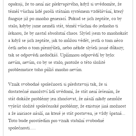
opakuji, že to není nic překvapivého, když si uvědomíte, že
téměř všichni lidé prošli státním systémem vzdělávání, který
funguje již po mnoho generací. Pokud se jich zeptáte, co by
stalo, kdyby jsme neměli stát, téměř všichni do jednoho ti
řeknou, že by nastal absolutní chaos. Slyšel jsem to mnohokrát
a když se jich zeptáte, jak to můžou vědět, jestli o tom něco
četli nebo o tom přemýšleli, nebo někde slyšeli jasné důkazy,
tak se odpovědi nedočkáš. Upřímnou odpovědí by bylo:
nevím, nevím, co by se stalo, protože o této složité
problematice toho příliš mnoho nevím.
Vznik svobodné společnosti si představuji tak, že si
dostatečné množství lidí uvědomí, že stát není řešením, že
stát dokáže problémy jen zhoršovat, že násilí nikdy nemůže
vyřešit složité společenské problémy, že existuje jiná možnost
a že iniciace násilí, na které je stát postaven, je vždy špatná...
Toto bude prostředím pro vznik stabilní svobodné
společnosti.....