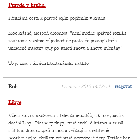
Pravda v kruhu.
Překrásná cesta k pravdě jejím popřením v kruhu.
Moc krásně, alespoň drobnost: "není možné správně rozlišit
soukromé vlastnictví jednoduše proto, že právoplatné a
ukradené majetky byly po staletí znovu a znovu míchány"
To je zase v álejích libertariánsky nablito.
Rob
17. února 2012 14:12:53
|
reagovat
Libye
Včera zrovna ukazovali v televizi reportáž, jak to vypadá v
dnešní Libyi. Přesně ty tlupy, které svrhli diktátora a zrušili
stát tam dnes soupeří o moc a vyřizují si s relativně
neozbrojenými civilisty své staré nevyřízené účty. Totálně bez