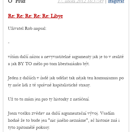
O´ Pruz
17. února 2012 16:37:49
|
reagovat
Re: Re: Re: Re: Re: Libye
Uživatel Rob napsal:
-
vítám další názor a nevyvratitelné argumenty jak je to v realitě
a jak BY TO mělo po tom libertariánku být.
Jeden z dalších v řadě jak udělat tak nějak ten komunismus po
ty naše lidi z té správné kapitalistické strany.
Už to tu mám jen pro ty historky z natáčení.
Jsem vcelku zvědav na další argumentační vývoj. Vsadím
hodně že to bude jen "nic jiného neznáme", ač historie zná i
tyto zpitomělé pokusy.