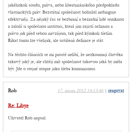
jakéhokoli soudu, práva, nebo libertariánského předpokladu
vlastnických práv. Bezstátní společnost bohužel nefunguje
efektivněji. Za nějaký čas se bezbraní a bezradní lidé semknou
a založí si společnou instituci, která jim zajistí ochranu a
právo jak před sebou navzájem, tak před kýmkoli třetím.
Říkat tomu lze všelijak, ale ustálená definice je stát.
Na těchto článcích se mi prostě nelíbí, že nezkoumají člověka
takový jaký je, ale chtějí mít společnost takovou jaká by měla
být. Jde o stejné utopie jako třeba komunismus.
Rob
17. února 2012 14:13:46
|
reagovat
Re: Libye
Uživatel Rob napsal: