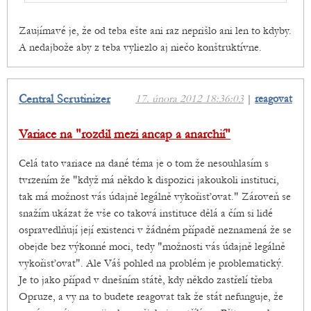
Zaujímavé je, že od teba ešte ani raz neprišlo ani len to kdyby.
A nedajbože aby z teba vyliezlo aj niečo konštruktívne.
Central Scrutinizer
17. února 2012 18:36:03
|
reagovat
Variace na "rozdil mezi ancap a anarchií"
Celá tato variace na dané téma je o tom že nesouhlasím s
tvrzením že "když má někdo k dispozici jakoukoli instituci,
tak má možnost vás údajně legálně vykořisťovat." Zároveň se
snažím ukázat že vše co taková instituce dělá a čím si lidé
ospravedlňují její existenci v žádném případě neznamená že se
obejde bez výkonné moci, tedy "možnosti vás údajně legálně
vykořisťovat". Ale Váš pohled na problém je problematický.
Je to jako případ v dnešním státě, kdy někdo zastřelí třeba
Opruze, a vy na to budete reagovat tak že stát nefunguje, že