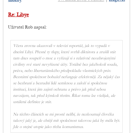
Re: Libye
Uživatel Rob napsal:
Včera zrovna ukazovali v televizi reportáž, jak to vypadá v
dnešní Libyi. Přesně ty tlupy, které svrhli diktátora a zrušili stát
tam dnes soupeří o moc a vyřizují si s relativně neozbrojenými
civilisty své staré nevyřízené účty. Totálně bez jakéhokoli soudu,
práva, nebo libertariánského předpokladu vlastnických práv.
Bezstátní společnost bohužel nefunguje efektivněji. Za nějaký čas
se bezbraní a bezradní lidé semknou a založí si společnou
instituci, která jim zajistí ochranu a právo jak před sebou
navzájem, tak před kýmkoli třetím. Říkat tomu lze všelijak, ale
ustálená definice je stát.
Na těchto článcích se mi prostě nelíbí, že nezkoumají člověka
takový jaký je, ale chtějí mít společnost takovou jaká by měla být.
Jde o stejné utopie jako třeba komunismus.