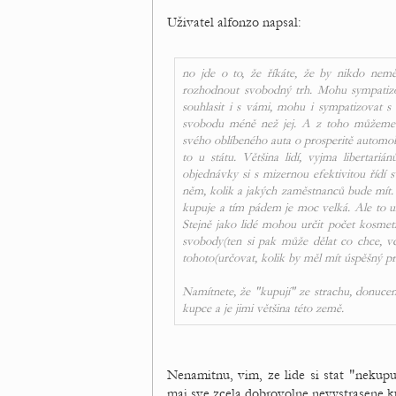
Uživatel alfonzo napsal:
no jde o to, že říkáte, že by nikdo nemě
rozhodnout svobodný trh. Mohu sympatiz
souhlasit i s vámi, mohu i sympatizovat s 
svobodu méně než jej. A z toho můžeme zk
svého oblíbeného auta o prosperitě automobi
to u státu. Většina lidí, vyjma libertariá
objednávky si s mizernou efektivitou řídí 
něm, kolik a jakých zaměstnanců bude mít. M
kupuje a tím pádem je moc velká. Ale to už o
Stejně jako lidé mohou určit počet kosmeti
svobody(ten si pak může dělat co chce, vč
tohoto(určovat, kolik by měl mít úspěšný p
Namítnete, že "kupují" ze strachu, donucení 
kupce a je jimi většina této země.
Nenamitnu, vim, ze lide si stat "nekupu
maj sve zcela dobrovolne nevystrasene ku