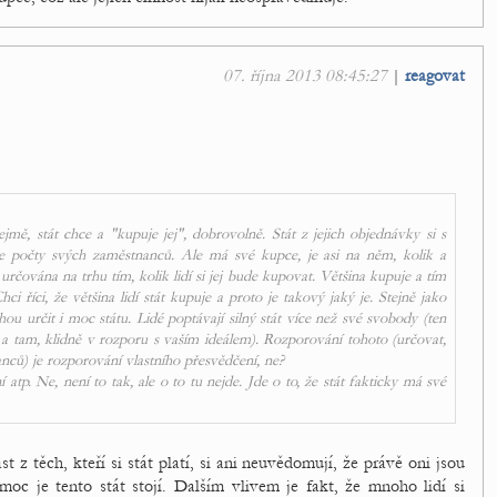
07. října 2013 08:45:27
|
reagovat
řejmě, stát chce a "kupuje jej", dobrovolně. Stát z jejich objednávky si s
uje počty svých zaměstnanců. Ale má své kupce, je asi na něm, kolik a
rčována na trhu tím, kolik lidí si jej bude kupovat. Většina kupuje a tím
i říci, že většina lidí stát kupuje a proto je takový jaký je. Stejně jako
u určit i moc státu. Lidé poptávají silný stát více než své svobody (ten
u a tam, klidně v rozporu s vaším ideálem). Rozporování tohoto (určovat,
nců) je rozporování vlastního přesvědčení, ne?
atp. Ne, není to tak, ale o to tu nejde. Jde o to, že stát fakticky má své
z těch, kteří si stát platí, si ani neuvědomují, že právě oni jsou
k moc je tento stát stojí. Dalším vlivem je fakt, že mnoho lidí si