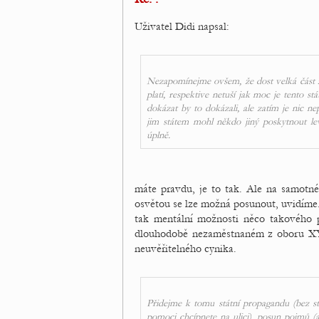
Uživatel Didi napsal:
Nezapomínejme ovšem, že dost velká část z tě
platí, respektive netuší jak moc je tento stá
dokázat by to dokázali, ale zatím je nic n
jim státem mohl někdo jiný poskytnout levn
úplně.
máte pravdu, je to tak. Ale na samotném
osvětou se lze možná posunout, uvidíme. 
tak mentální možnosti něco takového p
dlouhodobě nezaměstnaném z oboru XY, 
neuvěřitelného cynika.
Přidejme k tomu státní propagandu (bez stá
pomoci chcípnete na ulici), posun pojmů (a