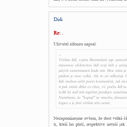
Didi
Re: .
Uživatel alfonzo napsal:
...
Většina lidí, vyjma libertariánů atp. samoz
mizernou efektivitou řídí svůj běh a urč
jakých zaměstnanců bude mít. Moc státu je u
pádem je moc velká. Ale to už odbočuji. Chc
lidé mohou určit počet kosmetiček, tak moho
si pak může dělat co chce, vč. počtu lidí t
kolik by měl mít úspěšný prodejce zaměstna
Namítnete, že "kupují" ze strachu, donucení 
kupce a je jimi většina této země.
Nezapomínejme ovšem, že dost velká část 
ti, kteří ho platí, respektive netuší ja