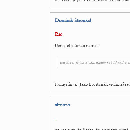
Dominik Stroukal
Re: .
Uživatel alfonzo napsal:
ten závěr je jak z cimrmanovské filozofie 
Nemyslím si. Jako libertarián vidím zása
alfonzo
.