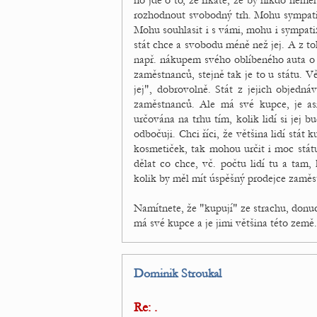
no jde o to, že říkáte, že by nikdo neměl
rozhodnout svobodný trh. Mohu sympati
Mohu souhlasit i s vámi, mohu i sympatiz
stát chce a svobodu méně než jej. A z to
např. nákupem svého oblíbeného auta o 
zaměstnanců, stejně tak je to u státu. Vě
jej", dobrovolně. Stát z jejich objedná
zaměstnanců. Ale má své kupce, je as
určována na trhu tím, kolik lidí si jej
odbočuji. Chci říci, že většina lidí stát 
kosmetiček, tak mohou určit i moc státu
dělat co chce, vč. počtu lidí tu a tam
kolik by měl mít úspěšný prodejce zaměs
Namítnete, že "kupují" ze strachu, donucen
má své kupce a je jimi většina této země.
Dominik Stroukal
Re: .