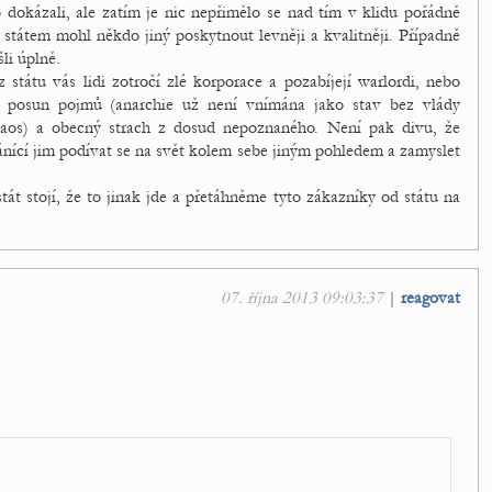
o dokázali, ale zatím je nic nepřimělo se nad tím v klidu pořádně
 státem mohl někdo jiný poskytnout levněji a kvalitněji. Případně
li úplně.
státu vás lidi zotročí zlé korporace a pozabíjejí warlordi, nebo
, posun pojmů (anarchie už není vnímána jako stav bez vlády
chaos) a obecný strach z dosud nepoznaného. Není pak divu, že
nící jim podívat se na svět kolem sebe jiným pohledem a zamyslet
át stojí, že to jinak jde a přetáhněme tyto zákazníky od státu na
07. října 2013 09:03:37
|
reagovat