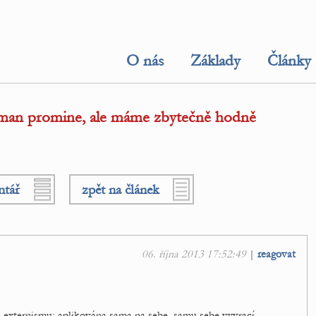
O nás
Základy
Články
man promine, ale máme zbytečně hodně
ntář
zpět na článek
06. října 2013 17:52:49
|
reagovat
e externismu: aplikována sama na sebe, samu sebe vyvrací.