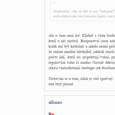
...
Nenamitnu, vim, ze lide si stat "nekupuji"
zcela dobrovolne nevystrasene kupce, coz ale
Ale o tom není řeč. Klidně s vámi budu 
kteří o něj nestojí. Rozporoval jsem am
kolik má být kadeřnic a nikdo nemá právo
že máme mnoho úředníků, jakkoli jejich p
počty lidí, kteří jej respektují/volají 
regulování toho či onoho vlastně diktu
jakási vnitrofiremní strategie jak dosáh
Nebavím se o tom, zdali je stát správný. 
oba byly platné.
alfonzo
Re: .