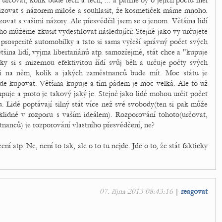
 určovat, kolik bude těch a těch, ... a patrně by o jejich počtu měl
zovat s názorem miloše a souhlasit, že kosmetiček máme mnoho.
ovat s vašimi názory. Ale přesvědčil jsem se o jenom. Většina lidí
ho můžeme zkusit vydestilovat následující: Stejně jako vy určujete
prosperitě automobilky a tato si sama vyřeší správný počet svých
tšina lidí, vyjma libertariánů atp. samozřejmě, stát chce a "kupuje
vky si s mizernou efektivitou řídí svůj běh a určuje počty svých
i na něm, kolik a jakých zaměstnanců bude mít. Moc státu je
 bude kupovat. Většina kupuje a tím pádem je moc velká. Ale to už
kupuje a proto je takový jaký je. Stejně jako lidé mohou určit počet
. Lidé poptávají silný stát více než své svobody(ten si pak může
, klidně v rozporu s vaším ideálem). Rozporování tohoto(určovat,
tnanců) je rozporování vlastního přesvědčení, ne?
í atp. Ne, není to tak, ale o to tu nejde. Jde o to, že stát fakticky
07. října 2013 08:43:16
|
reagovat