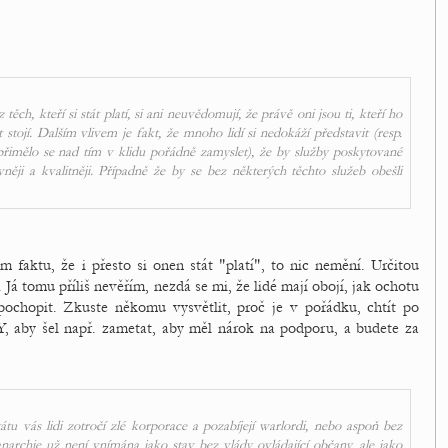
ch, kteří si stát platí, si ani neuvědomují, že právě oni jsou ti, kteří ho
t stojí. Dalším vlivem je fakt, že mnoho lidí si nedokáží představit (resp.
epřimělo se nad tím v klidu pořádně zamyslet), že by služby poskytované
ěji a kvalitněji. Případně že by se bez některých těchto služeb obešli
 faktu, že i přesto si onen stát "platí", to nic nemění. Určitou
Já tomu příliš nevěřím, nezdá se mi, že lidé mají obojí, jak ochotu
ochopit. Zkuste někomu vysvětlit, proč je v pořádku, chtít po
aby šel např. zametat, aby měl nárok na podporu, a budete za
tu vás lidi zotročí zlé korporace a pozabíjejí warlordi, nebo aspoň bez
narchie už není vnímána jako stav bez vlády ovládající občany, ale jako