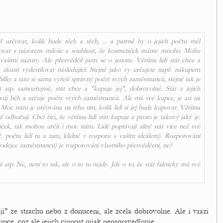
l určovat, kolik bude těch a těch, ... a patrně by o jejich počtu měl
ovat s názorem miloše a souhlasit, že kosmetiček máme mnoho. Mohu
vašimi názory. Ale přesvědčil jsem se o jenom. Většina lidí stát chce a
usit vydestilovat následující: Stejně jako vy určujete např. nákupem
lky a tato si sama vyřeší správný počet svých zaměstnanců, stejně tak je
nů atp. samozřejmě, stát chce a "kupuje jej", dobrovolně. Stát z jejich
svůj běh a určuje počty svých zaměstnanců. Ale má své kupce, je asi na
oc státu je určována na trhu tím, kolik lidí si jej bude kupovat. Většina
dbočuji. Chci říci, že většina lidí stát kupuje a proto je takový jaký je.
ček, tak mohou určit i moc státu. Lidé poptávají silný stát více než své
. počtu lidí tu a tam, klidně v rozporu s vaším ideálem). Rozporování
rodejce zaměstnanců) je rozporování vlastního přesvědčení, ne?
atp. Ne, není to tak, ale o to tu nejde. Jde o to, že stát fakticky má své
ji" ze strachu nebo z donuceni, ale zcela dobrovolne. Ale i vrazi
pce, coz ale jejich cinnost nijak neospravedlnuje.