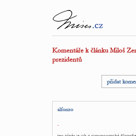
Komentáře k článku Miloš Ze
prezidentů
přidat kome
alfonzo
.
ten závěr je jak z cimrmanovské filozofi