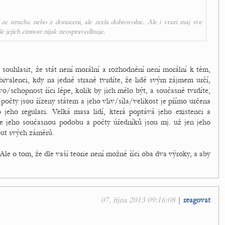
 ze strachu nebo z donuceni, ale zcela dobrovolne. Ale i vrazi maj sve
 jejich cinnost nijak neospravedlnuje.
souhlasit, že stát není morální a rozhodnění není morální k těm,
bivalenci, kdy na jedné straně tvrdíte, že lidé svým zájmem určí,
/schopnost říci lépe, kolik by jich mělo být, a současně tvrdíte,
očty jsou řízeny státem a jeho vliv/síla/velikost je přímo určena
po jeho regulaci. Velká masa lidí, která poptává jeho existenci a
je jeho současnou podobu a počty úředníků jsou mj. už jen jeho
nout svých záměrů.
Ale o tom, že dle vaší teorie není možné říci oba dva výroky, a aby
07. října 2013 09:16:08
|
reagovat