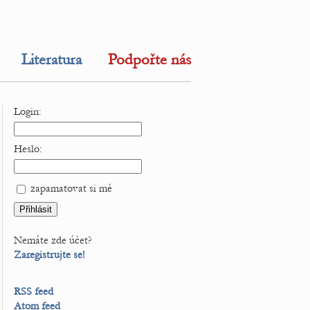
Literatura
Podpořte nás
Login:
Heslo:
zapamatovat si mě
Nemáte zde účet?
Zaregistrujte se!
RSS feed
Atom feed