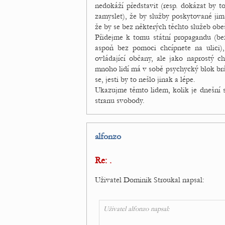
nedokáží představit (resp. dokázat by t
zamyslet), že by služby poskytované jim
že by se bez některých těchto služeb obeš
Přidejme k tomu státní propagandu (bez 
aspoň bez pomoci chcípnete na ulici)
ovládající občany, ale jako naprostý 
mnoho lidí má v sobě psychycký blok brá
se, jesti by to nešlo jinak a lépe.
Ukazujme těmto lidem, kolik je dnešní st
stranu svobody.
alfonzo
Re: .
Uživatel Dominik Stroukal napsal:
Uživatel alfonzo napsal: