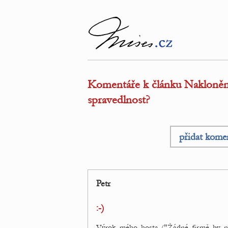
Komentáře k článku Nakloněni
spravedlnost?
přidat kome
Petr
:-)
Výrok mého hosta ("Žádné firmě by n