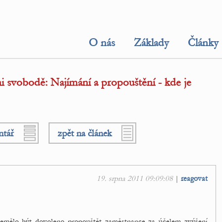
O nás
Základy
Články
 svobodě: Najímání a propouštění - kde je
ntář
zpět na článek
19. srpna 2011 09:09:08
|
reagovat
emělo být dovoleno propouštět zaměstnance za účelem zvýšení