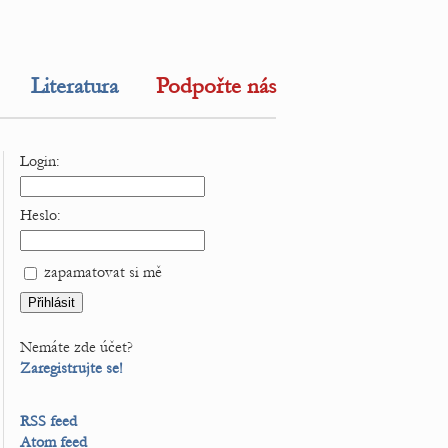
Literatura
Podpořte nás
Login:
Heslo:
zapamatovat si mě
Nemáte zde účet?
Zaregistrujte se!
RSS feed
Atom feed