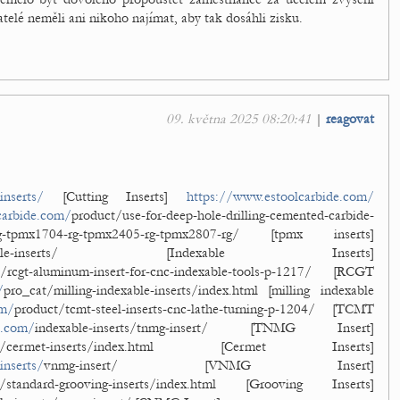
telé neměli ani nikoho najímat, aby tak dosáhli zisku.
09. května 2025 08:20:41
|
reagovat
inserts/
[Cutting Inserts]
https://www.estoolcarbide.com/
carbide.com/
product/use-for-deep-hole-drilling-cemented-carbide-
1403-rg-tpmx1704-rg-tpmx2405-rg-tpmx2807-rg/ [tpmx inserts]
exable-inserts/ [Indexable Inserts]
t/rcgt-aluminum-insert-for-cnc-indexable-tools-p-1217/ [RCGT
/
pro_cat/milling-indexable-inserts/index.html [milling indexable
om/
product/tcmt-steel-inserts-cnc-lathe-turning-p-1204/ [TCMT
e.com/
indexable-inserts/tnmg-insert/ [TNMG Insert]
at/cermet-inserts/index.html [Cermet Inserts]
inserts/
vnmg-insert/ [VNMG Insert]
t/standard-grooving-inserts/index.html [Grooving Inserts]