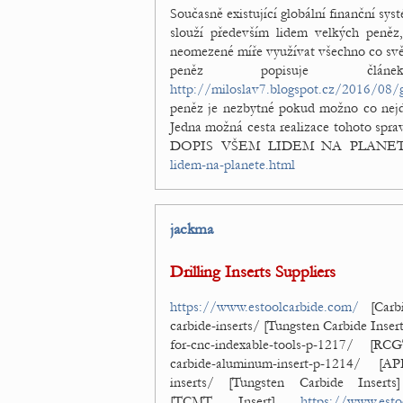
Současně existující globální finanční sys
slouží především lidem velkých peně
neomezené míře využívat všechno co svět 
peněz popisuje čl
http://miloslav7.blogspot.cz/2016/08/g
peněz je nezbytné pokud možno co nejdř
Jedna možná cesta realizace tohoto sprav
DOPIS VŠEM LIDEM NA PLANE
lidem-na-planete.html
jackma
Drilling Inserts Suppliers
https://www.estoolcarbide.com/
[Carbi
carbide-inserts/ [Tungsten Carbide Inser
for-cnc-indexable-tools-p-1217/ [
carbide-aluminum-insert-p-1214/ 
inserts/ [Tungsten Carbide Insert
[TCMT Insert]
https://www.esto