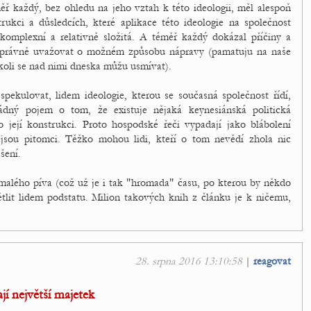
 každý, bez ohledu na jeho vztah k této ideologii, měl alespoň
ukci a důsledcích, které aplikace této ideologie na společnost
e komplexní a relativně složitá. A téměř každý dokázal příčiny a
 správně uvažovat o možném způsobu nápravy (pamatuju na naše
kkoli se nad nimi dneska můžu usmívat).
pekulovat, lidem ideologie, kterou se současná společnost řídí,
žádný pojem o tom, že existuje nějaká keynesiánská politická
její konstrukci. Proto hospodské řeči vypadají jako blábolení
ejsou pitomci. Těžko mohou lidi, kteří o tom nevědí zhola nic
šení.
malého píva (což už je i tak "hromada" času, po kterou by někdo
tlit lidem podstatu. Milion takových knih z článku je k ničemu,
28. srpna 2016 13:10:58
|
reagovat
jí největší majetek