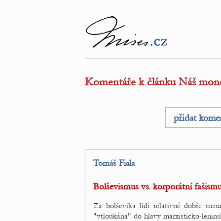
Komentáře k článku Náš monet
přidat kome
Tomáš Fiala
Bolševismus vs. korporátní fašism
Za bolševika lidi relativně dobře roz
"vtloukána" do hlavy marxisticko-lenin