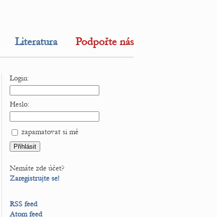
Literatura
Podpořte nás
Login:
Heslo:
zapamatovat si mě
Nemáte zde účet?
Zaregistrujte se!
RSS feed
Atom feed