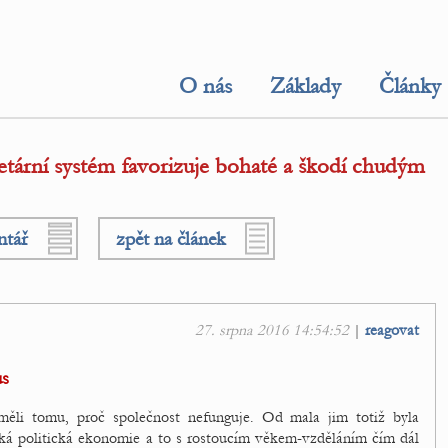
O nás
Základy
Články
ární systém favorizuje bohaté a škodí chudým
ntář
zpět na článek
27. srpna 2016 14:54:52
|
reagovat
us
uměli tomu, proč společnost nefunguje. Od mala jim totiž byla
ská politická ekonomie a to s rostoucím věkem-vzděláním čím dál