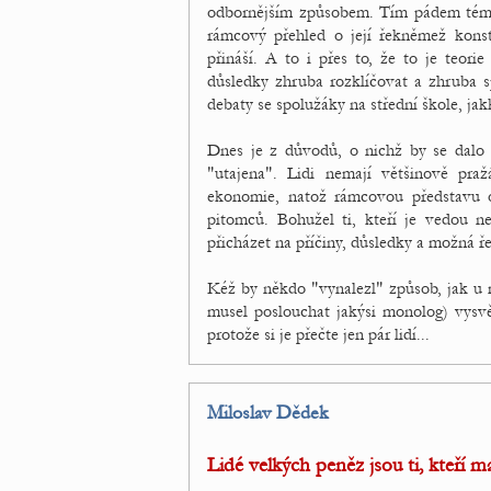
odbornějším způsobem. Tím pádem téměř
rámcový přehled o její řekněmež konstr
přináší. A to i přes to, že to je teori
důsledky zhruba rozklíčovat a zhruba
debaty se spolužáky na střední škole, ja
Dnes je z důvodů, o nichž by se dalo s
"utajena". Lidi nemají většinově pra
ekonomie, natož rámcovou představu o 
pitomců. Bohužel ti, kteří je vedou n
přicházet na příčiny, důsledky a možná ře
Kéž by někdo "vynalezl" způsob, jak u 
musel poslouchat jakýsi monolog) vysvě
protože si je přečte jen pár lidí...
Miloslav Dědek
Lidé velkých peněz jsou ti, kteří ma