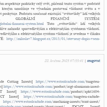
tém respektuje prakticky celý svět, přičemž tento systém v podstatě
z, kterým umožňuje ve výsadním postavení vládnout světu a v
poskytuje. Podstatu současně existující “světovlády” lidí velkých
ánek GLOBÁLNÍ FINANČNÍ SYSTÉM:
lobalni-financni-system.html
Tuto „světovládu“ lidí velkých
íve nahradit spravedlivějším a efektivnějším systémem vládnutí.
edlivějšího a efektivnějšího systému vládnutí je uvedena v článku
TĚ:
http://miloslav7.blogspot.cz/2015/01/otevreny-dopis-vsem-
22. května 2025 07:55:41
|
reagovat
de Cutting Inserts]
https://www.estoolcarbide.com/
tungsten-
ts]
https://www.estoolcarbide.com/
product/rcgt-aluminum-insert-
RCGT Insert]
https://www.estoolcarbide.com/
product/apkt1604-
[APKT Insert]
https://www.estoolcarbide.com/
tungsten-carbide-
s]
https://www.estoolcarbide.com/
machining-inserts/tcmt-insert/
olcarbide.com/
coated-inserts/dcmt-insert/ [DCMT Insert]