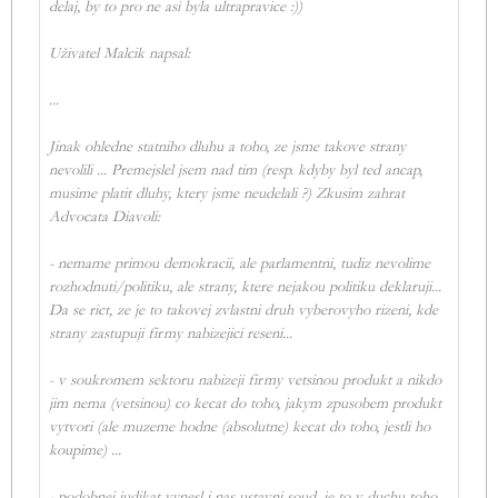
delaj, by to pro ne asi byla ultrapravice :))
Uživatel Malcik napsal:
...
Jinak ohledne statniho dluhu a toho, ze jsme takove strany
nevolili ... Premejslel jsem nad tim (resp. kdyby byl ted ancap,
musime platit dluhy, ktery jsme neudelali ?) Zkusim zahrat
Advocata Diavoli:
- nemame primou demokracii, ale parlamentni, tudiz nevolime
rozhodnuti/politiku, ale strany, ktere nejakou politiku deklaruji...
Da se rict, ze je to takovej zvlastni druh vyberovyho rizeni, kde
strany zastupuji firmy nabizejici reseni...
- v soukromem sektoru nabizeji firmy vetsinou produkt a nikdo
jim nema (vetsinou) co kecat do toho, jakym zpusobem produkt
vytvori (ale muzeme hodne (absolutne) kecat do toho, jestli ho
koupime) ...
- podobnej judikat vynesl i nas ustavni soud, je to v duchu toho,