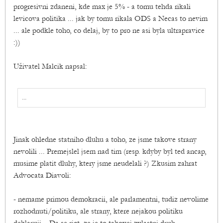
progresivni zdaneni, kde max je 5% - a tomu tehda rikali
levicova politika ... jak by tomu rikala ODS a Necas to nevim
... ale podkle toho, co delaj, by to pro ne asi byla ultrapravice
:))
Uživatel Malcik napsal:
...
Jinak ohledne statniho dluhu a toho, ze jsme takove strany
nevolili ... Premejslel jsem nad tim (resp. kdyby byl ted ancap,
musime platit dluhy, ktery jsme neudelali ?) Zkusim zahrat
Advocata Diavoli:
- nemame primou demokracii, ale parlamentni, tudiz nevolime
rozhodnuti/politiku, ale strany, ktere nejakou politiku