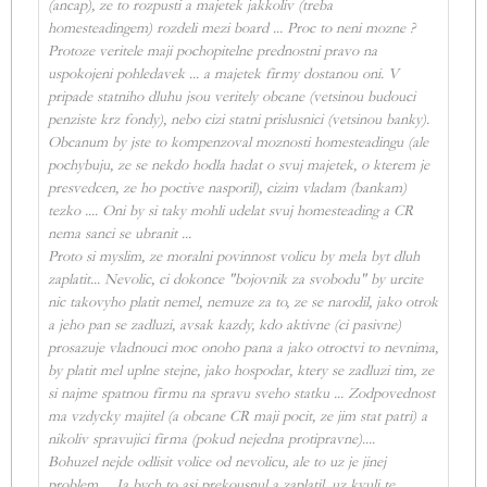
(ancap), ze to rozpusti a majetek jakkoliv (treba
homesteadingem) rozdeli mezi board ... Proc to neni mozne ?
Protoze veritele maji pochopitelne prednostni pravo na
uspokojeni pohledavek ... a majetek firmy dostanou oni. V
pripade statniho dluhu jsou veritely obcane (vetsinou budouci
penziste krz fondy), nebo cizi statni prislusnici (vetsinou banky).
Obcanum by jste to kompenzoval moznosti homesteadingu (ale
pochybuju, ze se nekdo hodla hadat o svuj majetek, o kterem je
presvedcen, ze ho poctive nasporil), cizim vladam (bankam)
tezko .... Oni by si taky mohli udelat svuj homesteading a CR
nema sanci se ubranit ...
Proto si myslim, ze moralni povinnost volicu by mela byt dluh
zaplatit... Nevolic, ci dokonce "bojovnik za svobodu" by urcite
nic takovyho platit nemel, nemuze za to, ze se narodil, jako otrok
a jeho pan se zadluzi, avsak kazdy, kdo aktivne (ci pasivne)
prosazuje vladnouci moc onoho pana a jako otroctvi to nevnima,
by platit mel uplne stejne, jako hospodar, ktery se zadluzi tim, ze
si najme spatnou firmu na spravu sveho statku ... Zodpovednost
ma vzdycky majitel (a obcane CR maji pocit, ze jim stat patri) a
nikoliv spravujici firma (pokud nejedna protipravne)....
Bohuzel nejde odlisit volice od nevolicu, ale to uz je jinej
problem ... Ja bych to asi prekousnul a zaplatil, uz kvuli te