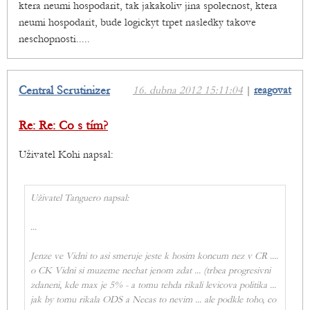
ktera neumi hospodarit, tak jakakoliv jina spolecnost, ktera
neumi hospodarit, bude logickyt trpet nasledky takove
neschopnosti.....
Central Scrutinizer
16. dubna 2012 15:11:04
|
reagovat
Re: Re: Co s tím?
Uživatel Kohi napsal:
Uživatel Tanguero napsal:
...
Jenze ve Vidni to asi smeruje jeste k hosim koncum nez v CR ....
o CK Vidni si muzeme nechat jenom zdat ... (trbea progresivni
zdaneni, kde max je 5% - a tomu tehda rikali levicova politika ...
jak by tomu rikala ODS a Necas to nevim ... ale podkle toho, co