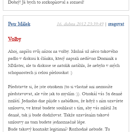
Dobrý! Já bych to rozkopíroval a roznesl!
Petr Málek
16. dubna 2012 23:39:49
|
reagovat
Volby
Ahoj, napíšu svůj názor na volby. Možná už něco takového
padlo v diskusi k článku, který napsali nedávno Dominik a
MMister, ale ta diskuse se natolik natáhla, že nebylo v mých
schopnostech ji celou přelouskat :)
Představte si, že jste otrokem (to si vlastně ani nemusíte
představovat, ale víte jak to myslím :)). Otrokář vás 5x denně
zmlátí. Jednoho dne přijde s nabídkou, že když s ním uzavřete
smlouvu, ve které budete souhlasit s tím, aby vás mlátil 3x
denně, tak ji bude dodržovat. Takže uzavřením takové
smlouvy na tom budete jednoznačně lépe.
Bude takový kontrakt legitimní? Rozhodně nebude. Tu