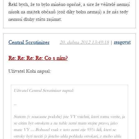
Řekl bych, že to bylo míněno opačně, a sice že věřitelé nemají
nárok na majtek občanů (což díky bohu nemají) a že nás tedy
nemusí dluhy státu zajímat.
Central Scrutinizer
20. dubna 2012 13:49:18
|
reagovat
Re: Re: Re: Re: Co s ním?
Uživatel Kohi napsal:
Uživatel Central Scrutinizer napsal:
...
Statem (v soucasne podobe) jste VY vsichni, kteri tomu verite, ja
se citim byt otrokem a na tuhle zemi mam stejne pravo, jako
mate VY .... Bohuzel vsak v teto zemi zije 95% lidi, kteri se
otroky byti neciti (z jisteho uhlu pohledu otrokari, z meho uhlu