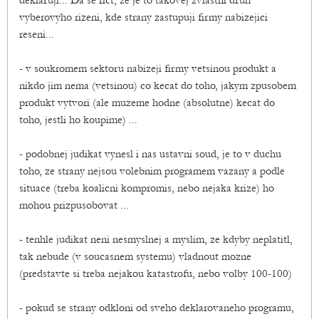
deklaruji... Da se rict, ze je to takovej zvlastni druh
vyberovyho rizeni, kde strany zastupuji firmy nabizejici
reseni...
- v soukromem sektoru nabizeji firmy vetsinou produkt a
nikdo jim nema (vetsinou) co kecat do toho, jakym zpusobem
produkt vytvori (ale muzeme hodne (absolutne) kecat do
toho, jestli ho koupime) ...
- podobnej judikat vynesl i nas ustavni soud, je to v duchu
toho, ze strany nejsou volebnim programem vazany a podle
situace (treba koalicni kompromis, nebo nejaka krize) ho
mohou prizpusobovat ...
- tenhle judikat neni nesmyslnej a myslim, ze kdyby neplatitl,
tak nebude (v soucasnem systemu) vladnout mozne
(predstavte si treba nejakou katastrofu, nebo volby 100-100)
- pokud se strany odkloni od sveho deklarovaneho programu,