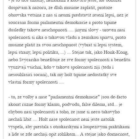
- je to sice smutny, nemoralni a kdovico jeste, ale bohuzel
dospivam k nazoru, ze dluh musime zaplatit, protoze
obrovska vetsina z nas si neumi predstavit reseni lepsi, nez je
soucasna forma parlamentni demokracie a proto trpime
dusledky takove neschopnosti .... jinymi slovy - uroven nasi
spolecnosti si rika o takovou vladu a zemskou spravu, proto
musime platit za svou neschopnost (vybrat si lepsi system,
lepsi strany, lepsi politiku, ...) ... Stejne tak, jako Honk-Kong,
nebo Svycarsko benefituje ze sve formy spolecnosti a benefitu
vyuzivaji vsichni, kdo v takove spolecnosti ziji (teda i
nesouhlasici socani), tak my holt trpime nedostatky sve
vlastni formy spolecnosti ....
- to, ze volby a nase "parlamentni demokracie" jsou de-facto
akorat ruzne formy klamu, podvodu, false dilema, atd... je
chybou nasi spolecnosti a toho, ze jsme si neco takovyho
nechali libit .... Holt nase spolecnost neni jeste natolik
vyspela, aby prestala s otrokarskymi a loupezivymi praktikami
a lide se zde nechaji opit rohlikem... A stejne jako domacnost,