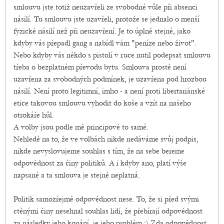
smlouvu jste totiž neuzavřeli ze svobodné vůle při absenci
násilí. Tu smlouvu jste uzavřeli, protože se jednalo o menší
fyzické násilí než při neuzavření. Je to úplně stejné, jako
kdyby vás přepadl gang a nabídl vám "peníze nebo život".
Nebo kdyby vás někdo s pistolí v ruce nutil podepsat smlouvu
třeba o bezplatném převodu bytu. Smlouva prostě není
uzavřena za svobodných podmínek, je uzavřena pod hrozbou
násilí. Není proto legitimní, imho - a není proti libertariánské
etice takovou smlouvu vyhodit do koše a vzít na našeho
otrokáře hůl.
A volby jsou podle mě principově to samé.
Nehledě na to, že ve volbách nikde nedáváme svůj podpis,
nikde nevyslovujeme souhlas s tím, že na sebe bereme
odpovědnost za činy politiků. A i kdyby ano, platí výše
napsané a ta smlouva je stejně neplatná.
Politik samozřejmě odpovědnost nese. To, že si před svými
ctěnými činy nesehnal souhlas lidí, že přebírají odpovědnost
za následky jeho konání, je jeho problém :) Zda odpovědnost