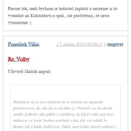
Presne tak, meli bychom je bohuzel zaplatit a muzeme si to
vymahat na Kalouskovi a spol., ale pochybuju, ze neco
vymuzeme :(
František Vilím
17. dubna 2012 09:58:11
|
reagovat
Re: Volby
Uživatel Malcik napsal:
Představte si, že jste otrokem (to si vlastně ani nemusíte
představovat, ale víte jak to myslím :)). Otrokář vás 5x denně
zmlátí. Jednoho dne přijde s nabídkou, že když s ním uzavřete
smlouvu, ve které budete souhlasit s tím, aby vás mlátil 3x
denně, tak ji bude dodržovat. Takže uzavřením takové smlouvy