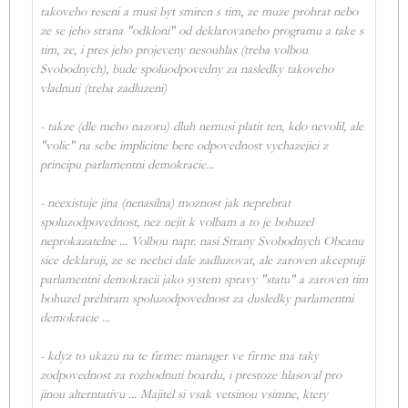
takoveho reseni a musi byt smiren s tim, ze muze prohrat nebo
ze se jeho strana "odkloni" od deklarovaneho programu a take s
tim, ze, i pres jeho projeveny nesouhlas (treba volbou
Svobodnych), bude spoluodpovedny za nasledky takoveho
vladnuti (treba zadluzeni)
- takze (dle meho nazoru) dluh nemusi platit ten, kdo nevolil, ale
"volic" na sebe implicitne bere odpovednost vychazejici z
principu parlamentni demokracie...
- neexistuje jina (nenasilna) moznost jak neprebrat
spoluzodpovednost, nez nejit k volbam a to je bohuzel
neprokazatelne ... Volbou napr. nasi Strany Svobodnych Obcanu
sice deklaruji, ze se nechci dale zadluzovat, ale zaroven akceptuji
parlamentni demokracii jako system spravy "statu" a zaroven tim
bohuzel prebiram spoluzodpovednost za dusledky parlamentni
demokracie ...
- kdyz to ukazu na te firme: manager ve firme ma taky
zodpovednost za rozhodnuti boardu, i prestoze hlasoval pro
jinou alterntativu ... Majitel si vsak vetsinou vsimne, ktery