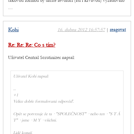
takovou formou by urcite revoluci (asi i krvavou) vyzadovalo
....
Kohi
16. dubna 2012 16:57:57
|
reagovat
Re: Re: Re: Co s tím?
Uživatel Central Scrutinizer napsal:
Uživatel Kohi napsal:
...
+1
Velice dobře formulovaná odpověď.
Opět se potvrzuje že ta · "SPOLEČNOST" · nebo ten · "S T Á
T" · jsme · M Y · všichni.
Lidé konají.