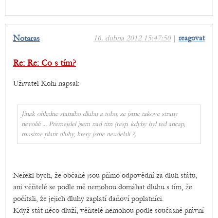
Notaras
16. dubna 2012 15:47:50
|
reagovat
Re: Re: Co s tím?
Uživatel Kohi napsal:
Jinak ohledne statniho dluhu a toho, ze jsme takove strany
nevolili ... Premejslel jsem nad tim (resp. kdyby byl ted ancap,
musime platit dluhy, ktery jsme neudelali ?)
Neřekl bych, že občané jsou přímo odpovědní za dluh státu,
ani věřitelé se podle mě nemohou domáhat dluhu s tím, že
počítali, že jejich dluhy zaplatí daňoví poplatníci.
Když stát něco dluží, věřitelé nemohou podle současné právní