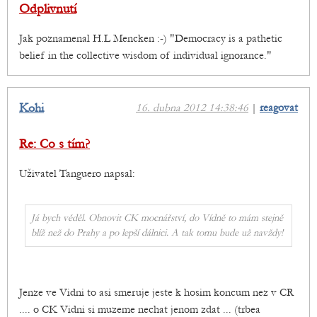
Odplivnutí
Jak poznamenal H.L Mencken :-) "Democracy is a pathetic
belief in the collective wisdom of individual ignorance."
Kohi
16. dubna 2012 14:38:46
|
reagovat
Re: Co s tím?
Uživatel Tanguero napsal:
Já bych věděl. Obnovit CK mocnářství, do Vídně to mám stejně
blíž než do Prahy a po lepší dálnici. A tak tomu bude už navždy!
Jenze ve Vidni to asi smeruje jeste k hosim koncum nez v CR
.... o CK Vidni si muzeme nechat jenom zdat ... (trbea