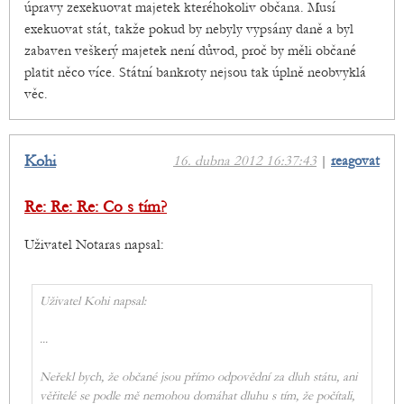
úpravy zexekuovat majetek kteréhokoliv občana. Musí
exekuovat stát, takže pokud by nebyly vypsány daně a byl
zabaven veškerý majetek není důvod, proč by měli občané
platit něco více. Státní bankroty nejsou tak úplně neobvyklá
věc.
Kohi
16. dubna 2012 16:37:43
|
reagovat
Re: Re: Re: Co s tím?
Uživatel Notaras napsal:
Uživatel Kohi napsal:
...
Neřekl bych, že občané jsou přímo odpovědní za dluh státu, ani
věřitelé se podle mě nemohou domáhat dluhu s tím, že počítali,