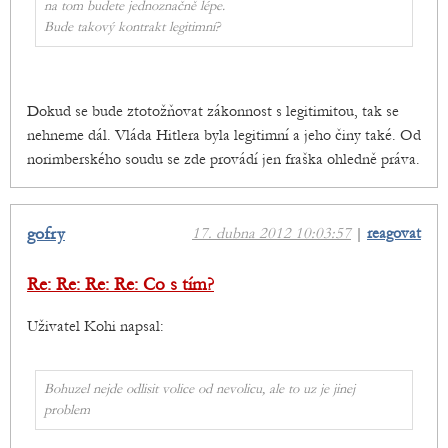
na tom budete jednoznačně lépe.
Bude takový kontrakt legitimní?
Dokud se bude ztotožňovat zákonnost s legitimitou, tak se
nehneme dál. Vláda Hitlera byla legitimní a jeho činy také. Od
norimberského soudu se zde provádí jen fraška ohledně práva.
gofry
17. dubna 2012 10:03:57
|
reagovat
Re: Re: Re: Re: Co s tím?
Uživatel Kohi napsal:
Bohuzel nejde odlisit volice od nevolicu, ale to uz je jinej
problem