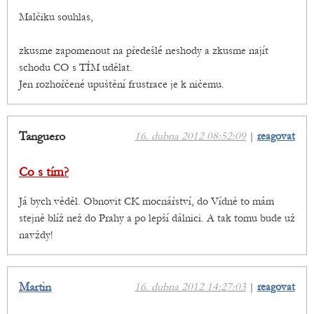
Malčiku souhlas,
zkusme zapomenout na předešlé neshody a zkusme najít
schodu CO s TÍM udělat.
Jen rozhořčené upuštění frustrace je k ničemu.
Tanguero
16. dubna 2012 08:52:09
|
reagovat
Co s tím?
Já bych věděl. Obnovit CK mocnářství, do Vídně to mám
stejně blíž než do Prahy a po lepší dálnici. A tak tomu bude už
navždy!
Martin
16. dubna 2012 14:27:03
|
reagovat