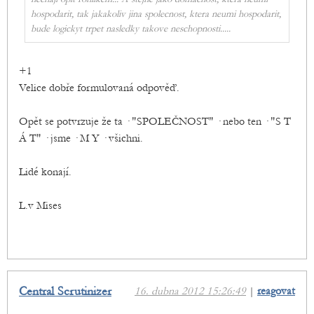
hospodarit, tak jakakoliv jina spolecnost, ktera neumi hospodarit,
bude logickyt trpet nasledky takove neschopnosti.....
+1
Velice dobře formulovaná odpověď.
Opět se potvrzuje že ta · "SPOLEČNOST" · nebo ten · "S T
Á T" · jsme · M Y · všichni.
Lidé konají.
L.v Mises
Central Scrutinizer
16. dubna 2012 15:26:49
|
reagovat