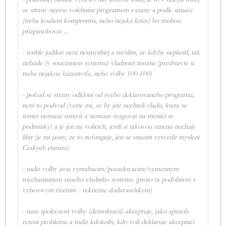
ze strany nejsou volebnim programem vazany a podle situace
(treba koalicni kompromis, nebo nejaka krize) ho mohou
prizpusobovat ...
- tenhle judikat neni nesmyslnej a myslim, ze kdyby neplatitl, tak
nebude (v soucasnem systemu) vladnout mozne (predstavte si
treba nejakou katastrofu, nebo volby 100-100)
- pokud se strany odkloni od sveho deklarovaneho programu,
neni to podvod (verte mi, ze by jste nechteli vladu, ktera se
temer nemuze ustavit a nemuze reagovat na menici se
podminky) a je jen na volicich, jestli si takovou zmenu nechaji
libit (je mi jasny, ze to nefunguje, jen se snazim vysvetlit mysleni
Ceskych etatistu)
- tudiz volby jsou vymahacim/pozadovacim/vymennym
mechanismem naseho vladniho systemu (proto ta podobnost s
vyberovym rizenim - rekneme dodavatelskym)
- nase spolecnost volby (demokracii) akceptuje, jako zpusob
reseni problemu a tudiz kdokoliv, kdo voli deklaruje akceptaci