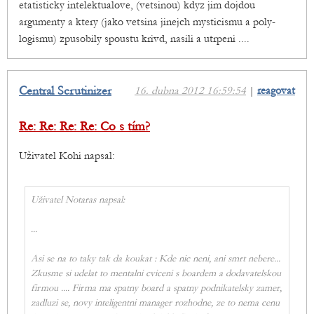
etatisticky intelektualove, (vetsinou) kdyz jim dojdou
argumenty a ktery (jako vetsina jinejch mysticismu a poly-
logismu) zpusobily spoustu krivd, nasili a utrpeni ....
Central Scrutinizer
16. dubna 2012 16:59:54
|
reagovat
Re: Re: Re: Re: Co s tím?
Uživatel Kohi napsal:
Uživatel Notaras napsal:
...
Asi se na to taky tak da koukat : Kde nic neni, ani smrt nebere...
Zkusme si udelat to mentalni cviceni s boardem a dodavatelskou
firmou .... Firma ma spatny board a spatny podnikatelsky zamer,
zadluzi se, novy inteligentni manager rozhodne, ze to nema cenu