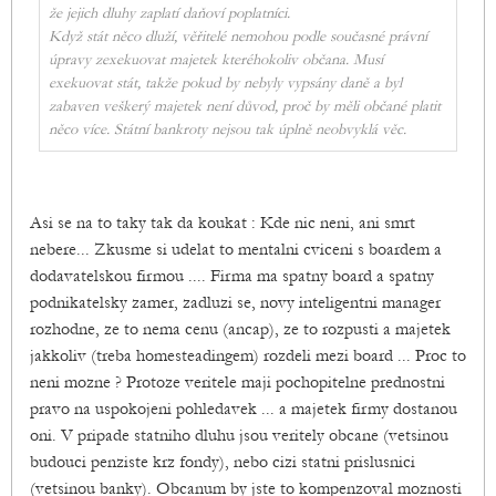
že jejich dluhy zaplatí daňoví poplatníci.
Když stát něco dluží, věřitelé nemohou podle současné právní
úpravy zexekuovat majetek kteréhokoliv občana. Musí
exekuovat stát, takže pokud by nebyly vypsány daně a byl
zabaven veškerý majetek není důvod, proč by měli občané platit
něco více. Státní bankroty nejsou tak úplně neobvyklá věc.
Asi se na to taky tak da koukat : Kde nic neni, ani smrt
nebere... Zkusme si udelat to mentalni cviceni s boardem a
dodavatelskou firmou .... Firma ma spatny board a spatny
podnikatelsky zamer, zadluzi se, novy inteligentni manager
rozhodne, ze to nema cenu (ancap), ze to rozpusti a majetek
jakkoliv (treba homesteadingem) rozdeli mezi board ... Proc to
neni mozne ? Protoze veritele maji pochopitelne prednostni
pravo na uspokojeni pohledavek ... a majetek firmy dostanou
oni. V pripade statniho dluhu jsou veritely obcane (vetsinou
budouci penziste krz fondy), nebo cizi statni prislusnici
(vetsinou banky). Obcanum by jste to kompenzoval moznosti