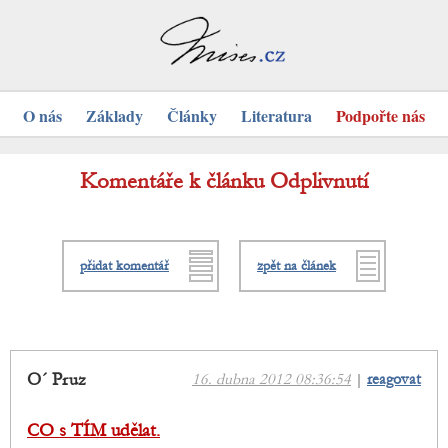
O nás
Základy
Články
Literatura
Podpořte nás
Komentáře k článku Odplivnutí
přidat komentář
zpět na článek
O´ Pruz
16. dubna 2012 08:36:54
|
reagovat
CO s TÍM udělat.