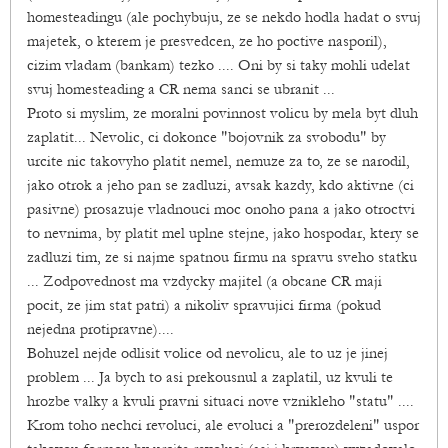
homesteadingu (ale pochybuju, ze se nekdo hodla hadat o svuj
majetek, o kterem je presvedcen, ze ho poctive nasporil),
cizim vladam (bankam) tezko .... Oni by si taky mohli udelat
svuj homesteading a CR nema sanci se ubranit ...
Proto si myslim, ze moralni povinnost volicu by mela byt dluh
zaplatit... Nevolic, ci dokonce "bojovnik za svobodu" by
urcite nic takovyho platit nemel, nemuze za to, ze se narodil,
jako otrok a jeho pan se zadluzi, avsak kazdy, kdo aktivne (ci
pasivne) prosazuje vladnouci moc onoho pana a jako otroctvi
to nevnima, by platit mel uplne stejne, jako hospodar, ktery se
zadluzi tim, ze si najme spatnou firmu na spravu sveho statku
... Zodpovednost ma vzdycky majitel (a obcane CR maji
pocit, ze jim stat patri) a nikoliv spravujici firma (pokud
nejedna protipravne)....
Bohuzel nejde odlisit volice od nevolicu, ale to uz je jinej
problem ... Ja bych to asi prekousnul a zaplatil, uz kvuli te
hrozbe valky a kvuli pravni situaci nove vznikleho "statu" ....
Krom toho nechci revoluci, ale evoluci a "prerozdeleni" uspor