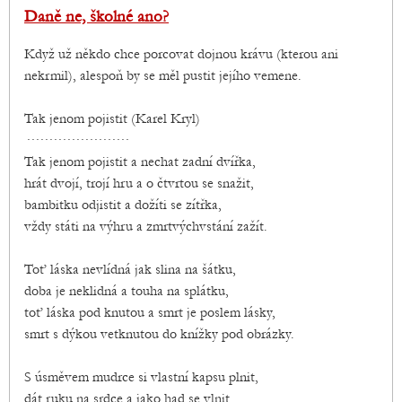
Daně ne, školné ano?
Když už někdo chce porcovat dojnou krávu (kterou ani
nekrmil), alespoň by se měl pustit jejího vemene.
Tak jenom pojistit (Karel Kryl)
·······················
Tak jenom pojistit a nechat zadní dvířka,
hrát dvojí, trojí hru a o čtvrtou se snažit,
bambitku odjistit a dožíti se zítřka,
vždy státi na výhru a zmrtvýchvstání zažít.
Toť láska nevlídná jak slina na šátku,
doba je neklidná a touha na splátku,
toť láska pod knutou a smrt je poslem lásky,
smrt s dýkou vetknutou do knížky pod obrázky.
S úsměvem mudrce si vlastní kapsu plnit,
dát ruku na srdce a jako had se vlnit,