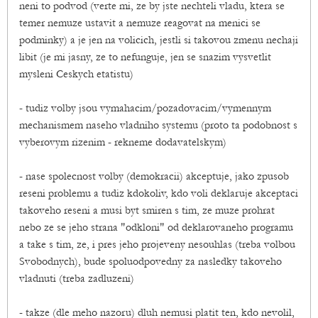
neni to podvod (verte mi, ze by jste nechteli vladu, ktera se
temer nemuze ustavit a nemuze reagovat na menici se
podminky) a je jen na volicich, jestli si takovou zmenu nechaji
libit (je mi jasny, ze to nefunguje, jen se snazim vysvetlit
mysleni Ceskych etatistu)
- tudiz volby jsou vymahacim/pozadovacim/vymennym
mechanismem naseho vladniho systemu (proto ta podobnost s
vyberovym rizenim - rekneme dodavatelskym)
- nase spolecnost volby (demokracii) akceptuje, jako zpusob
reseni problemu a tudiz kdokoliv, kdo voli deklaruje akceptaci
takoveho reseni a musi byt smiren s tim, ze muze prohrat
nebo ze se jeho strana "odkloni" od deklarovaneho programu
a take s tim, ze, i pres jeho projeveny nesouhlas (treba volbou
Svobodnych), bude spoluodpovedny za nasledky takoveho
vladnuti (treba zadluzeni)
- takze (dle meho nazoru) dluh nemusi platit ten, kdo nevolil,