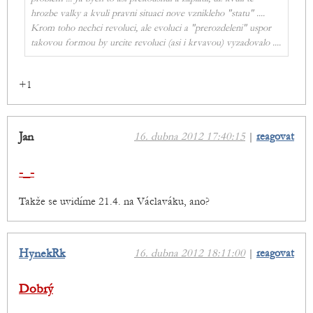
hrozbe valky a kvuli pravni situaci nove vznikleho "statu" ....
Krom toho nechci revoluci, ale evoluci a "prerozdeleni" uspor
takovou formou by urcite revoluci (asi i krvavou) vyzadovalo ....
+1
Jan
16. dubna 2012 17:40:15
|
reagovat
-_-
Takže se uvidíme 21.4. na Václaváku, ano?
HynekRk
16. dubna 2012 18:11:00
|
reagovat
Dobrý