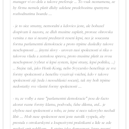
manager vi co dela a takove preferuje ... To vsak neznamena, ze
by firma nemela platit dluhy udelane predchozima spatnyma
rozhodnutima boardu ....
- je to sice smutny, nemoralni a kdovico jeste, ale bohuzel
dospivam k nazoru, ze dluh musime zaplatit, protoze obrovska
vetsina z nas si neumi predstavit reseni lepsi, nez je soucasna
forma parlamentni demokracie a proto trpime dusledky takove
neschopnosti .... jinymi slovy - uroven nasi spolecnosti si rika o
takovou vladu a zemskou spravu, proto musime platit za svou
neschopnost (vybrat si lepsi system, lepsi strany, lepsi politiku, ...)
... Stejne tak, jako Honk-Kong, nebo Svycarsko benefituje ze sve
formy spolecnosti a benefitu vyuzivaji vsichni, kdo v takove
spolecnosti ziji (teda i nesouhlasici socani), tak my holt trpime
nedostatky sve vlastni formy spolecnosti ....
- to, ze volby a nase "parlamentni demokracie" jsou de-facto
akorat ruzne formy klamu, podvodu, false dilema, atd... je
chybou nasi spolecnosti a toho, ze jsme si neco takovyho nechali
libit .... Holt nase spolecnost neni jeste natolik vyspela, aby
prestala s otrokarskymi a loupezivymi praktikami a lide se zde
nechaji opit rohlikem... A stejne jako domacnost, ktera neumi