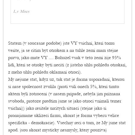
L.v Mises
Statem (v soucasne podobe) jste VY vsichni, kteri tomu
verite, ja se citim byt otrokem a na tuhle zemi mam stejne
pravo, jako mate VY .... Bohuzel vsak v teto zemi zije 95%
lidi, kteri se otroky byti neciti (z jisteho uhlu pohledu otrokari,
z meho uhlu pohledu oklamani otroci).
My nejsme stat, kdyz uz, tak stat je forma usporadani, kterou
si nase spolecnost zvolila (proti vuli onech 5%, kteri timto
aktem byli zotroceni (v nasem pripade, nebyla jim priznana
svoboda, protoze predtim jsme se jako otroci vnimali temer
vsichni)) jako resitele urcitych situaci (stejne jako si
pronajimame uklizeci firmu, akorat je forma vyberu velice
specificka - demokracie). Vsechny reci o tom, ze My jsme stat
apod. jsou akorat mysticky nesmysly, ktery pouzivaj