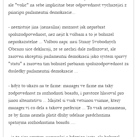
ale "volic" na sebe implicitne bere odpovednost vychazejici z
principu parlamentni demokracie...
- neexistuje jina (nenasilna) moznost jak neprebrat
spoluzodpovednost, nez nejit k volbam a to je bohuzel
neprokazatelne ... Volbou napr. nasi Strany Svobodnych
Obcanu sice deklaruji, ze se nechci dale zadluzovat, ale
zaroven akceptuji parlamentni demokracii jako system spravy
"statu" a zaroven tim bohuzel prebiram spoluzodpovednost za
dusledky parlamentni demokracie ...
- kdyz to ukazu na te firme: manager ve firme ma taky
zodpovednost za rozhodnuti boardu, i prestoze hlasoval pro
jinou alterntativu ... Majitel si vsak vetsinou vsimne, ktery
manager vi co dela a takove preferuje ... To vsak neznamena,
ze by firma nemela platit dluhy udelane predchozima
spatnyma rozhodnutima boardu ....