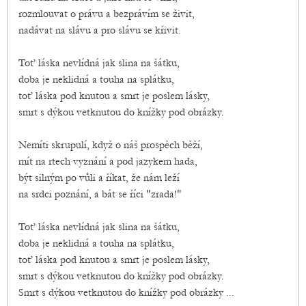
rozmlouvat o právu a bezprávím se živit,
nadávat na slávu a pro slávu se křivit.
Toť láska nevlídná jak slina na šátku,
doba je neklidná a touha na splátku,
toť láska pod knutou a smrt je poslem lásky,
smrt s dýkou vetknutou do knížky pod obrázky.
Nemíti skrupulí, když o náš prospěch běží,
mít na rtech vyznání a pod jazykem hada,
být silným po vůli a říkat, že nám leží
na srdci poznání, a bát se říci "zrada!"
Toť láska nevlídná jak slina na šátku,
doba je neklidná a touha na splátku,
toť láska pod knutou a smrt je poslem lásky,
smrt s dýkou vetknutou do knížky pod obrázky.
Smrt s dýkou vetknutou do knížky pod obrázky ...