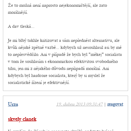
Že to možná není naprosto nejekonomičtější, ale zato
morálnější.
A dav tleská...
Je mi blbý takhle kritizovat a sám nepřednést alternativu, ale
kvůli nějaké zpětné vazbě... kdybych už nesouhlasil asi by mě
to nepřesvědčilo. Ani v případě že bych byl "měkej" socialista
v tom že souhlasím s ekonomickou efektivitou svobodného
trhu, jen mi z nějakého důvodu nepřipadá morální. Ani
kdybych byl hardcore socialista, který by si myslel že
socialistické řízení je efektivnější.
Urza
19. dubna 2013 09:31:47
|
reagovat
skvely clanek