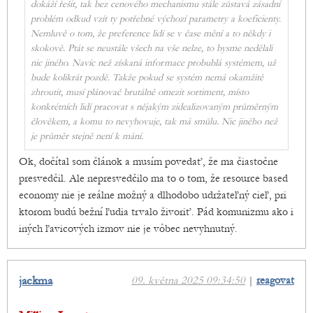
dokáží řešit, tak bez cenového mechanismu stále zůstavá zásadní
problém odkud vzít ty potřebné výchozí parametry a koeficienty.
Nemluvě o tom, že preference lidí se v čase mění a to někdy i
skokově. Ptát se neustále všech na vše nelze, to bysme nedělali
nic jiného. Navíc než získaná informace probublá systémem, už
bude kolikrát pozdě. Takže pokud se systém nemá okamžitě
zhroutit, musí plánovač brutálně omezit sortiment, místo
konkrétních lidí pracovat s nějakým zidealizovaným průměrným
člověkem, a komu to nevyhovuje, tak má smůlu. Nic jiného než
je průměr stejně není k mání.
Ok, dočítal som článok a musím povedať, že ma čiastočne
presvedčil. Ale nepresvedčilo ma to o tom, že resource based
economy nie je reálne možný a dlhodobo udržateľný cieľ, pri
ktorom budú bežní ľudia trvalo živoriť. Pád komunizmu ako i
iných ľavicových izmov nie je vôbec nevyhnutný.
jackma
09. května 2025 09:34:50
|
reagovat