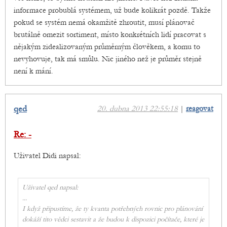
informace probublá systémem, už bude kolikrát pozdě. Takže
pokud se systém nemá okamžitě zhroutit, musí plánovač
brutálně omezit sortiment, místo konkrétních lidí pracovat s
nějakým zidealizovaným průměrným člověkem, a komu to
nevyhovuje, tak má smůlu. Nic jiného než je průměr stejně
není k mání.
qed
20. dubna 2013 22:55:18
|
reagovat
Re: -
Uživatel Didi napsal:
Uživatel qed napsal:
...
I když připustíme, že ty kvanta potřebných rovnic pro plánování
dokáží tito vědci sestavit a že budou k dispozici počítače, které je