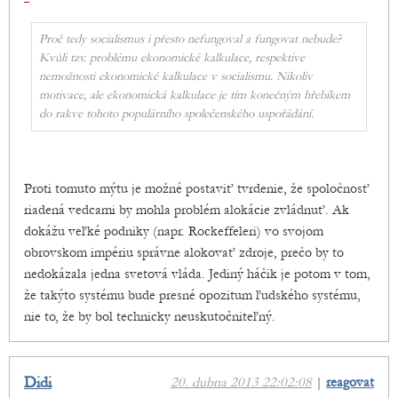
Proč tedy socialismus i přesto nefungoval a fungovat nebude?
Kvůli tzv. problému ekonomické kalkulace, respektive
nemožnosti ekonomické kalkulace v socialismu. Nikoliv
motivace, ale ekonomická kalkulace je tím konečným hřebíkem
do rakve tohoto populárního společenského uspořádání.
Proti tomuto mýtu je možné postaviť tvrdenie, že spoločnosť
riadená vedcami by mohla problém alokácie zvládnuť. Ak
dokážu veľké podniky (napr. Rockeffeleri) vo svojom
obrovskom impériu správne alokovať zdroje, prečo by to
nedokázala jedna svetová vláda. Jediný háčik je potom v tom,
že takýto systému bude presné opozitum ľudského systému,
nie to, že by bol technicky neuskutočniteľný.
Didi
20. dubna 2013 22:02:08
|
reagovat