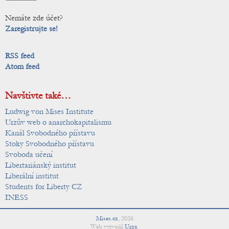
Nemáte zde účet?
Zaregistrujte se!
RSS feed
Atom feed
Navštivte také…
Ludwig von Mises Institute
Urzův web o anarchokapitalismu
Kanál Svobodného přístavu
Stoky Svobodného přístavu
Svoboda učení
Libertariánský institut
Liberální institut
Students for Liberty CZ
INESS
Mises.cz
,
2026
Web vytvořil
Urza
.