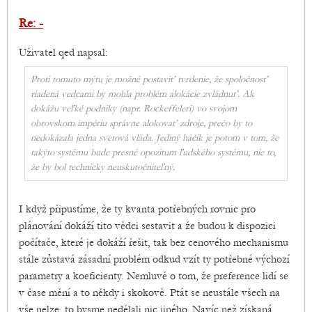
Re: -
Uživatel qed napsal:
Proti tomuto mýtu je možné postaviť tvrdenie, že spoločnosť
riadená vedcami by mohla problém alokácie zvládnuť. Ak
dokážu veľké podniky (napr. Rockeffeleri) vo svojom
obrovskom impériu správne alokovať zdroje, prečo by to
nedokázala jedna svetová vláda. Jediný háčik je potom v tom, že
takýto systému bude presné opozitum ľudského systému, nie to,
že by bol technicky neuskutočniteľný.
I když připustíme, že ty kvanta potřebných rovnic pro
plánování dokáží tito vědci sestavit a že budou k dispozici
počítače, které je dokáží řešit, tak bez cenového mechanismu
stále zůstavá zásadní problém odkud vzít ty potřebné výchozí
parametry a koeficienty. Nemluvě o tom, že preference lidí se
v čase mění a to někdy i skokově. Ptát se neustále všech na
vše nelze, to bysme nedělali nic jiného. Navíc než získaná