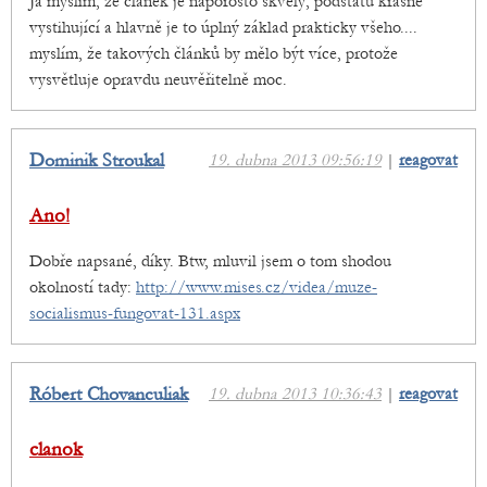
Já myslím, že článek je naporosto skvělý, podstatu krásně
vystihující a hlavně je to úplný základ prakticky všeho....
myslím, že takových článků by mělo být více, protože
vysvětluje opravdu neuvěřitelně moc.
Dominik Stroukal
19. dubna 2013 09:56:19
|
reagovat
Ano!
Dobře napsané, díky. Btw, mluvil jsem o tom shodou
okolností tady:
http://www.mises.cz/videa/muze-
socialismus-fungovat-131.aspx
Róbert Chovanculiak
19. dubna 2013 10:36:43
|
reagovat
clanok