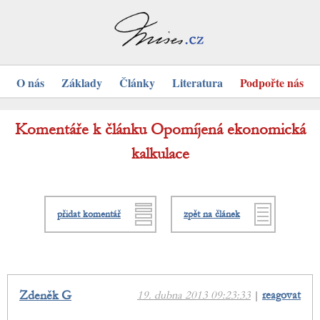
O nás
Základy
Články
Literatura
Podpořte nás
Komentáře k článku Opomíjená ekonomická
kalkulace
přidat komentář
zpět na článek
Zdeněk G
19. dubna 2013 09:23:33
|
reagovat