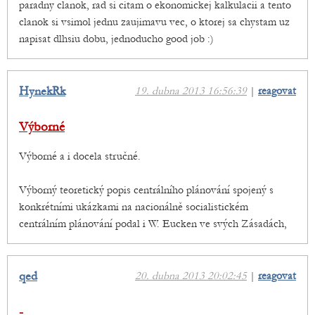
paradny clanok, rad si citam o ekonomickej kalkulacii a tento
clanok si vsimol jednu zaujimavu vec, o ktorej sa chystam uz
napisat dlhsiu dobu, jednoducho good job :)
HynekRk
19. dubna 2013 16:56:39
|
reagovat
Výborné
Výborné a i docela stručné.
Výborný teoretický popis centrálního plánování spojený s
konkrétními ukázkami na nacionálně socialistickém
centrálním plánování podal i W. Eucken ve svých Zásadách,
qed
20. dubna 2013 20:02:45
|
reagovat
-