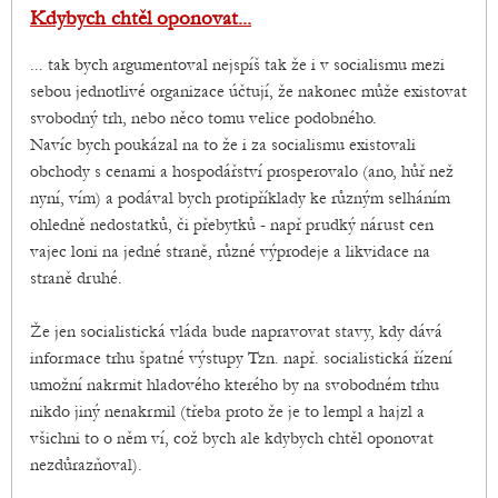
Kdybych chtěl oponovat...
... tak bych argumentoval nejspíš tak že i v socialismu mezi
sebou jednotlivé organizace účtují, že nakonec může existovat
svobodný trh, nebo něco tomu velice podobného.
Navíc bych poukázal na to že i za socialismu existovali
obchody s cenami a hospodářství prosperovalo (ano, hůř než
nyní, vím) a podával bych protipříklady ke různým selháním
ohledně nedostatků, či přebytků - např prudký nárust cen
vajec loni na jedné straně, různé výprodeje a likvidace na
straně druhé.
Že jen socialistická vláda bude napravovat stavy, kdy dává
informace trhu špatné výstupy Tzn. např. socialistická řízení
umožní nakrmit hladového kterého by na svobodném trhu
nikdo jiný nenakrmil (třeba proto že je to lempl a hajzl a
všichni to o něm ví, což bych ale kdybych chtěl oponovat
nezdůrazňoval).