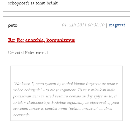
schopnosť) sa tomu brániť.
peto
01. září 2011 00:38:10
|
reagovat
Re: Re: anarchia, komunizmus
Uživatel Peter napsal:
"No lenze 1) tento system by mohol kludne fungovat uz teraz a
vobec nefunguje" - to nie je argument. To ze v minulosti ludia
povazovali Zem za stred vesmiru nemalo ziadny vplyv na to, ci
to tak v skutocnosti je. Podobne argumenty sa objavovali aj pred
zrusenim otroctva, napriek tomu "priame otroctvo" uz dnes
neexistuje.