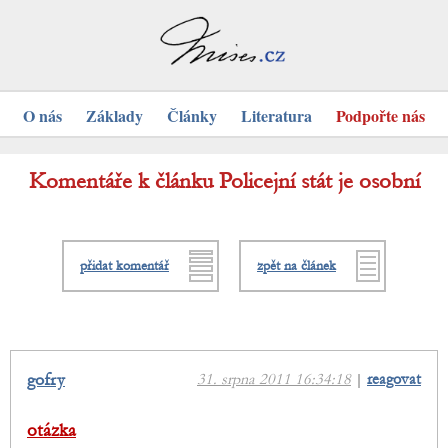
O nás
Základy
Články
Literatura
Podpořte nás
Komentáře k článku Policejní stát je osobní
přidat komentář
zpět na článek
gofry
31. srpna 2011 16:34:18
|
reagovat
otázka