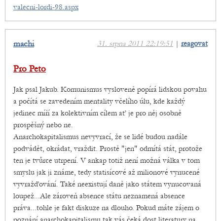
valecni-lordi-98.aspx
machi
31. srpna 2011 22:19:51
|
reagovat
Pro Peto
Jak psal Jakub. Komunismus vysloveně popírá lidskou povahu
a počítá se zavedením mentality včelího úlu, kde každý
jedinec míří za kolektivním cílem ať je pro něj osobně
prospěšný nebo ne.
Anarchokapitalismus nevyvrací, že se lidé budou nadále
podvádět, okrádat, vraždit. Prostě "jen" odmítá stát, protože
ten je tvůrce utrpení. V ankap totiž není možná válka v tom
smyslu jak ji známe, tedy statisícové až milionové vynucené
vyvražďování. Také neexistují daně jako státem vynucovaná
loupež...Ale zároveň absence státu neznamená absence
práva...tohle je fakt diskuze na dlouho. Pokud máte zájem o
poznání anarchokapitalismu tak vás čeká dost literatury na