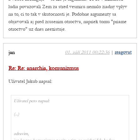
ludia povazovali Zem za stred vesmiru nemalo ziadny vplyv
na to, ci to tak v skutocnosti je. Podobne argumenty sa
objavovali aj pred zrusenim otroctva, napriek tomu "priame
otroctvo" uz dnes neexistuje.
jan
01. září 2011 00:22:36
|
reagovat
Re: Re: anarchia, komunizmus
Uživatel Jakub napsal:
Uživatel peto napsal:
(...)
zdravim,