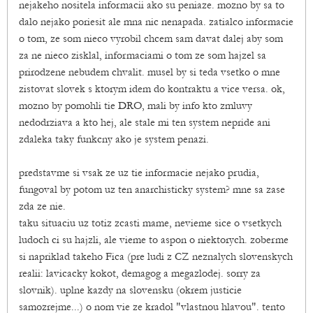
nejakeho nositela informacii ako su peniaze. mozno by sa to
dalo nejako poriesit ale mna nic nenapada. zatialco informacie
o tom, ze som nieco vyrobil chcem sam davat dalej aby som
za ne nieco zisklal, informaciami o tom ze som hajzel sa
prirodzene nebudem chvalit. musel by si teda vsetko o mne
zistovat slovek s ktorym idem do kontraktu a vice versa. ok,
mozno by pomohli tie DRO, mali by info kto zmluvy
nedodrziava a kto hej, ale stale mi ten system nepride ani
zdaleka taky funkcny ako je system penazi.
predstavme si vsak ze uz tie informacie nejako prudia,
fungoval by potom uz ten anarchisticky system? mne sa zase
zda ze nie.
taku situaciu uz totiz zcasti mame, nevieme sice o vsetkych
ludoch ci su hajzli, ale vieme to aspon o niektorych. zoberme
si napriklad takeho Fica (pre ludi z CZ neznalych slovenskych
realii: lavicacky kokot, demagog a megazlodej. sorry za
slovnik). uplne kazdy na slovensku (okrem justicie
samozrejme...) o nom vie ze kradol "vlastnou hlavou". tento