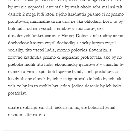
by mu nic nepredal. este stale by vsak okolo seba mal asi tak
dalsich 2 mega ludi ktori z jeho kradnutia priamo ci nepriamo
profitovali, minimalne sa im usla nejaka ohlodana kost. tu by
boli ludia od najvyssich stranikov a sponzorov, cez
dosadenych funkcionarov v Hornej Dolnej a ich rodiny az po
dochodcov ktorym zvysil dochodky a socky ktoym zvysil
socialky. tito vsetci ludia, mozno polovica slovenska, z
ficovho kradnutia priamo ci nepriamo profitovala. ako by ho
preboha mohli tito ludia ekonomicky ignorovat? v anarchii by
namiesto Fica a spol boli lupezne bandy a ich prisluhovaci.
kazdy slusny clovek by ich sice ignoroval ale bolo by ich tak
vela ze by im to mohlo byt jedno. jedine riesenie by ich bolo
postrielat.
urcite neobhajujem stat, neznasam ho, ale bohuzial zatial
nevidim alternativu...