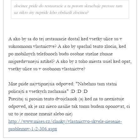
zlocinec pride do restauracie a ta potom skrachuje pretoze tam
uz nikto iny nepride lebo obsluzili zlocinca?
A ako by sa do tej restauracie dostal ked vsetky ulice su v
sukromnom vlastnictve? A ako by spachal tento zlocin, ked
po mobilnych telefonoch budu osobne strelne zbrane
najpredavanejsi artikel? A ako by z toho miesta usiel ked opat,
vsetky ulice su v osobnom vlastnictve?
Mne pride najvtipnejsia odpoved: "Nabehnu tam statni
policajti a vsetkych zachrania" :D :D :D
Precitaj si prosim tento dvojclanok (aj ked na to neexistuje
odpoved, ak je raz nieco nasilie tak tomu budem oponovat, ci
uz to je mozne zmenit alebo nie)
http://www.mises.cz/clanky/vlastnictvo-skvele-riesenie-
problemov-1-2-306.aspx