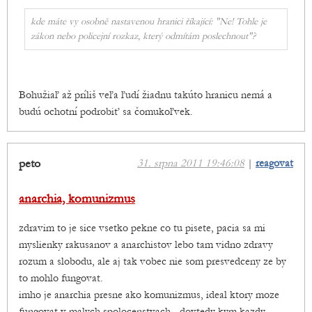
kde máte vy osobně nastavenou hranici říkající: "Ne! Tohle je
zákon nebo policejní rozkaz, který odmítám poslechnout"?
Bohužiaľ až príliš veľa ľudí žiadnu takúto hranicu nemá a
budú ochotní podrobiť sa čomukoľvek.
peto
31. srpna 2011 19:46:08
|
reagovat
anarchia, komunizmus
zdravim to je sice vsetko pekne co tu pisete, pacia sa mi
myslienky rakusanov a anarchistov lebo tam vidno zdravy
rozum a slobodu, ale aj tak vobec nie som presvedceny ze by
to mohlo fungovat.
imho je anarchia presne ako komunizmus, ideal ktory moze
fungovat v malych spolocenstvach - dovtedy kym kazdy