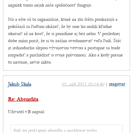
napriek tomu nejak naša spoločnosť funguje.
No a ešte sú tu organizácie, ktoré na zlo štátu poukazujú a
pokúšajú sa ľuďom ukázať, že by sme ho mohli kľudne
okresať až na kosť, že si poradíme aj bez neho. V poslednej
dobe mám pocit, že si to začína uvedomovať veľa ľudí. Štát
je jednoducho slepou vývojovou vetvou a postupne sa bude
rozpadať a prichádzať o svoje právomoci. Ako a kedy presne
to nastane, nevie nikto.
Jakub Skala
01. září 2011 10:14:40
|
reagovat
Re: Absurdita
Uživatel v.B napsal:
Stale ma prekvapuje absurdita a zacyklenost tychto