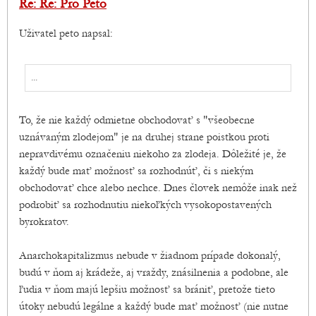
Re: Re: Pro Peto
Uživatel peto napsal:
...
To, že nie každý odmietne obchodovať s "všeobecne
uznávaným zlodejom" je na druhej strane poistkou proti
nepravdivému označeniu niekoho za zlodeja. Dôležité je, že
každý bude mať možnosť sa rozhodnúť, či s niekým
obchodovať chce alebo nechce. Dnes človek nemôže inak než
podrobiť sa rozhodnutiu niekoľkých vysokopostavených
byrokratov.
Anarchokapitalizmus nebude v žiadnom prípade dokonalý,
budú v ňom aj krádeže, aj vraždy, znásilnenia a podobne, ale
ľudia v ňom majú lepšiu možnosť sa brániť, pretože tieto
útoky nebudú legálne a každý bude mať možnosť (nie nutne