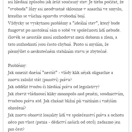
asi hledání způsobu jak řešit současný stav. Je třeba počítat, že
"svoboda" lůzy asi neodvratně sklouzne v anarchii ve smyslu,
kterého se všichni opravdu svobodní bojí.
Vždycky se vyskytnou problémy a "ideální stav", který bude
fungovat po nastolení sám o sobě ve společnosti lidí nebude.
člověk se neustále musí rozhodovat mezi dobrem a zlem, a
tato rozhodnutí jsou často chybná. Proto si myslím, že
přemýšlet o neskutečném stabilním stavu je zbytečné.
Problémy:
Jak omezit dnešní "nestát" - vlády klik nějak oligarchie a
znovu založit stát (panství) práva?
Jak oddělit tvorbu či hledání práva od legislativy?
Jak zbavit vládnoucí kliky monopolu nad penězi, soudnictvím,
tvorbou práva atd. Jak chránit bližní při vnitřním i vnějším
ohrožení?
Jak znovu obnovit loajality lidí ve společenství práva a ochotu
něco pro vlast (patria - dědictví našich od otců) zadarmo jen
pro čest?