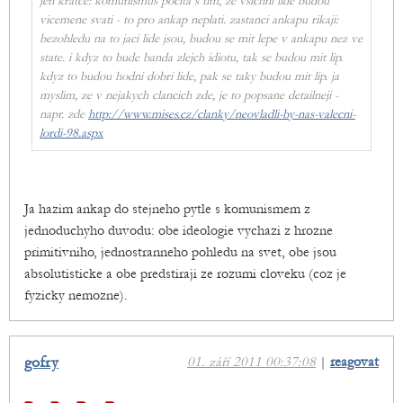
jen kratce: komunismus pocita s tim, ze vsichni lide budou
vicemene svati - to pro ankap neplati. zastanci ankapu rikaji:
bezohledu na to jaci lide jsou, budou se mit lepe v ankapu nez ve
state. i kdyz to bude banda zlejch idiotu, tak se budou mit lip.
kdyz to budou hodni dobri lide, pak se taky budou mit lip. ja
myslim, ze v nejakych clancich zde, je to popsane detailneji -
napr. zde
http://www.mises.cz/clanky/neovladli-by-nas-valecni-
lordi-98.aspx
Ja hazim ankap do stejneho pytle s komunismem z
jednoduchyho duvodu: obe ideologie vychazi z hrozne
primitivniho, jednostranneho pohledu na svet, obe jsou
absolutisticke a obe predstiraji ze rozumi cloveku (coz je
fyzicky nemozne).
gofry
01. září 2011 00:37:08
|
reagovat