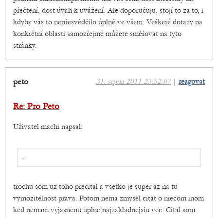
přečtení, dost úvah k uvážení. Ale doporučuju, stojí to za to, i
kdyby vás to nepřesvědčilo úplně ve všem. Veškeré dotazy na
konkrétní oblasti samozřejmě můžete směřovat na tyto
stránky.
peto
31. srpna 2011 23:52:07
|
reagovat
Re: Pro Peto
Uživatel machi napsal:
...
trochu som uz toho precital a vsetko je super az na tu
vymozitelnost prava. Potom nema zmysel citat o niecom inom
ked nemam vyjasnenu uplne najzakladnejsiu vec. Cital som