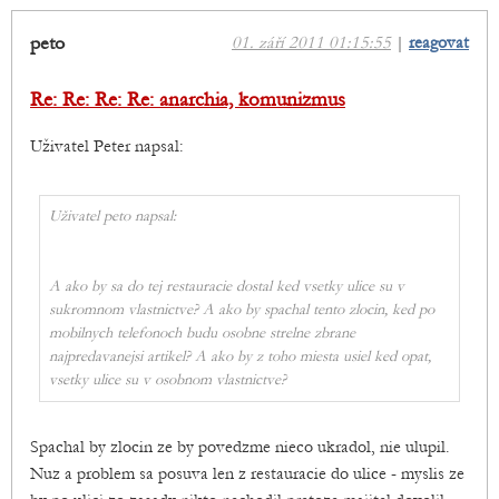
peto
01. září 2011 01:15:55
|
reagovat
Re: Re: Re: Re: anarchia, komunizmus
Uživatel Peter napsal:
Uživatel peto napsal:
A ako by sa do tej restauracie dostal ked vsetky ulice su v
sukromnom vlastnictve? A ako by spachal tento zlocin, ked po
mobilnych telefonoch budu osobne strelne zbrane
najpredavanejsi artikel? A ako by z toho miesta usiel ked opat,
vsetky ulice su v osobnom vlastnictve?
Spachal by zlocin ze by povedzme nieco ukradol, nie ulupil.
Nuz a problem sa posuva len z restauracie do ulice - myslis ze