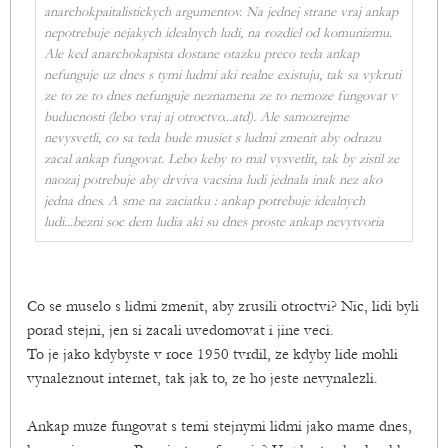
anarchokpaitalistickych argumentov. Na jednej strane vraj ankap
nepotrebuje nejakych idealnych ludi, na rozdiel od komunizmu.
Ale ked anarchokapista dostane otazku preco teda ankap
nefunguje uz dnes s tymi ludmi aki realne existuju, tak sa vykruti
ze to ze to dnes nefunguje neznamena ze to nemoze fungovat v
buducnosti (lebo vraj aj otroctvo...atd). Ale samozrejme
nevysvetli, co sa teda bude musiet s ludmi zmenit aby odrazu
zacal ankap fungovat. Lebo keby to mal vysvetlit, tak by zistil ze
naozaj potrebuje aby drviva vacsina ludi jednala inak nez ako
jedna dnes. A sme na zaciatku : ankap potrebuje idealnych
ludi...bezni soc dem ludia aki su dnes proste ankap nevytvoria
Co se muselo s lidmi zmenit, aby zrusili otroctvi? Nic, lidi byli
porad stejni, jen si zacali uvedomovat i jine veci.
To je jako kdybyste v roce 1950 tvrdil, ze kdyby lide mohli
vynaleznout internet, tak jak to, ze ho jeste nevynalezli.
Ankap muze fungovat s temi stejnymi lidmi jako mame dnes,