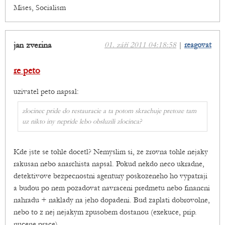
Mises, Socialism
jan zverina
01. září 2011 04:18:58
|
reagovat
re peto
uzivatel peto napsal:
zlocinec pride do restauracie a ta potom skrachuje pretoze tam
uz nikto iny nepride lebo obsluzili zlocinca?
Kde jste se tohle docetl? Nemyslim si, ze zrovna tohle nejaky
rakusan nebo anarchista napsal. Pokud nekdo neco ukradne,
detektivove bezpecnostni agentury poskozeneho ho vypatraji
a budou po nem pozadovat navraceni predmetu nebo financni
nahradu + naklady na jeho dopadeni. Bud zaplati dobrovolne,
nebo to z nej nejakym zpusobem dostanou (exekuce, prip.
nucene prace).