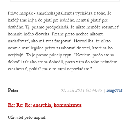
Práve naopak - anarchokapitalizmus vychádza z toho, že
každý sme iný a čo platí pre jedného, nemusí platiť pre
druhého. Tj. priamo predpokladá, že nikto nemôže rozumieť
konaniu iného človeka. Presne preto nechce nikomu
nariaďovať, ako má svet fungovať. Hovorí iba, že nikto
nesmie mať legálne právo zasahovať do vecí, ktoré sa ho
netýkajú. To je presne princíp typu: "Neviem, prečo ste sa
dohodli tak ako ste sa dohodli, preto vám do toho nebudem
zasahovať, pokiaľ ma o to sami nepožiadate."
Peter
01. září 2011 00:44:45
|
reagovat
Re: Re: Re: anarchia, komunizmus
Uživatel peto napsal: