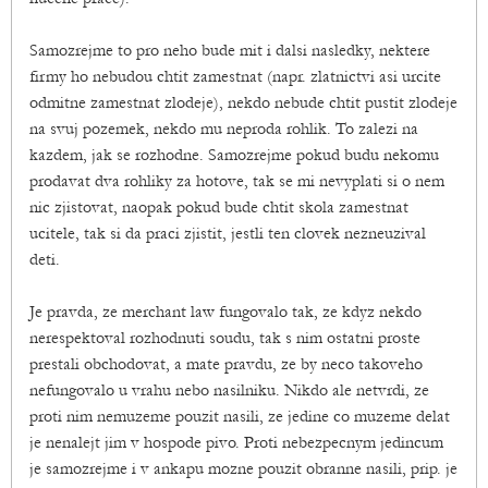
Samozrejme to pro neho bude mit i dalsi nasledky, nektere
firmy ho nebudou chtit zamestnat (napr. zlatnictvi asi urcite
odmitne zamestnat zlodeje), nekdo nebude chtit pustit zlodeje
na svuj pozemek, nekdo mu neproda rohlik. To zalezi na
kazdem, jak se rozhodne. Samozrejme pokud budu nekomu
prodavat dva rohliky za hotove, tak se mi nevyplati si o nem
nic zjistovat, naopak pokud bude chtit skola zamestnat
ucitele, tak si da praci zjistit, jestli ten clovek nezneuzival
deti.
Je pravda, ze merchant law fungovalo tak, ze kdyz nekdo
nerespektoval rozhodnuti soudu, tak s nim ostatni proste
prestali obchodovat, a mate pravdu, ze by neco takoveho
nefungovalo u vrahu nebo nasilniku. Nikdo ale netvrdi, ze
proti nim nemuzeme pouzit nasili, ze jedine co muzeme delat
je nenalejt jim v hospode pivo. Proti nebezpecnym jedincum
je samozrejme i v ankapu mozne pouzit obranne nasili, prip. je