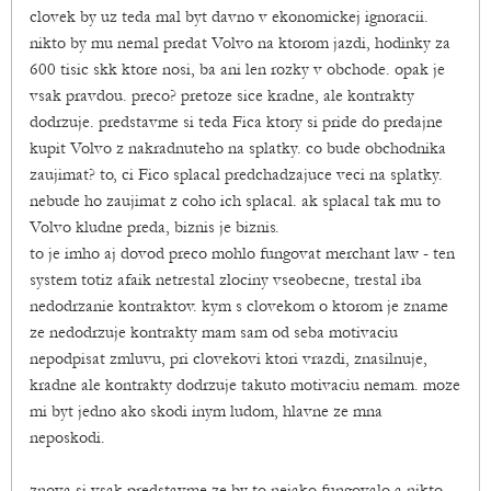
clovek by uz teda mal byt davno v ekonomickej ignoracii.
nikto by mu nemal predat Volvo na ktorom jazdi, hodinky za
600 tisic skk ktore nosi, ba ani len rozky v obchode. opak je
vsak pravdou. preco? pretoze sice kradne, ale kontrakty
dodrzuje. predstavme si teda Fica ktory si pride do predajne
kupit Volvo z nakradnuteho na splatky. co bude obchodnika
zaujimat? to, ci Fico splacal predchadzajuce veci na splatky.
nebude ho zaujimat z coho ich splacal. ak splacal tak mu to
Volvo kludne preda, biznis je biznis.
to je imho aj dovod preco mohlo fungovat merchant law - ten
system totiz afaik netrestal zlociny vseobecne, trestal iba
nedodrzanie kontraktov. kym s clovekom o ktorom je zname
ze nedodrzuje kontrakty mam sam od seba motivaciu
nepodpisat zmluvu, pri clovekovi ktori vrazdi, znasilnuje,
kradne ale kontrakty dodrzuje takuto motivaciu nemam. moze
mi byt jedno ako skodi inym ludom, hlavne ze mna
neposkodi.
znova si vsak predstavme ze by to nejako fungovalo a nikto