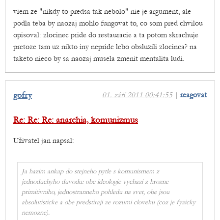
viem ze "nikdy to predsa tak nebolo" nie je argument, ale
podla teba by naozaj mohlo fungovat to, co som pred chvilou
opisoval: zlocinec pride do restauracie a ta potom skrachuje
pretoze tam uz nikto iny nepride lebo obsluzili zlocinca? na
taketo nieco by sa naozaj musela zmenit mentalita ludi.
gofry
01. září 2011 00:41:55
|
reagovat
Re: Re: Re: anarchia, komunizmus
Uživatel jan napsal:
Ja hazim ankap do stejneho pytle s komunismem z
jednoduchyho duvodu: obe ideologie vychazi z hrozne
primitivniho, jednostranneho pohledu na svet, obe jsou
absolutisticke a obe predstiraji ze rozumi cloveku (coz je fyzicky
nemozne).