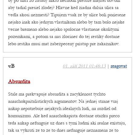
by po ulici zo zasady nikto nechodil pretoze majitel dovolil
aby tadial presiel zlodej? Hlavne ked ziadna dalsia ulica sa
vedla akosi nezmesti? Tipujem vsak ze by ulice boli poriesene
nejako inak ako jednym vlastnikom alebo by tam bolo nejake
vecne bremeno alebo nejako spolocne vlastnene okolitymi
pozemkami, a potom sa nas zlocinec do tej restiky dostane
lebo restika musi mat zabezpeceny pristup pre zakaznikov.
v.B
01. září 2011 01:48:13
|
reagovat
Absurdita
Stale ma prekvapuje absurdita a zacyklenost tychto
anarchokpaitalistickych argumentov. Na jednej strane vraj
ankap nepotrebuje nejakych idealnych ludi, na rozdiel od
komunizmu. Ale ked anarchokapista dostane otazku preco
teda ankap nefunguje uz dnes s tymi ludmi aki realne existuju,
tak sa vykruti ze to ze to dnes nefunguje neznamena ze to