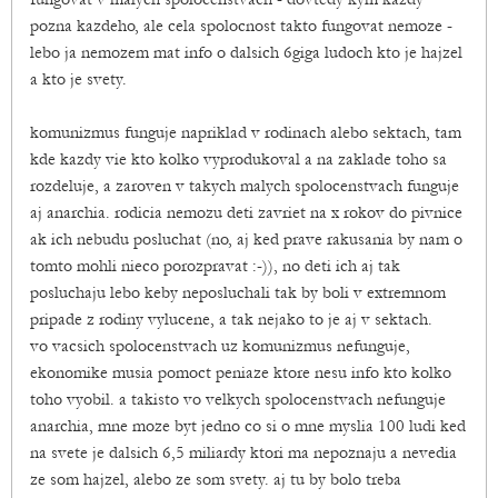
pozna kazdeho, ale cela spolocnost takto fungovat nemoze -
lebo ja nemozem mat info o dalsich 6giga ludoch kto je hajzel
a kto je svety.
komunizmus funguje napriklad v rodinach alebo sektach, tam
kde kazdy vie kto kolko vyprodukoval a na zaklade toho sa
rozdeluje, a zaroven v takych malych spolocenstvach funguje
aj anarchia. rodicia nemozu deti zavriet na x rokov do pivnice
ak ich nebudu posluchat (no, aj ked prave rakusania by nam o
tomto mohli nieco porozpravat :-)), no deti ich aj tak
posluchaju lebo keby neposluchali tak by boli v extremnom
pripade z rodiny vylucene, a tak nejako to je aj v sektach.
vo vacsich spolocenstvach uz komunizmus nefunguje,
ekonomike musia pomoct peniaze ktore nesu info kto kolko
toho vyobil. a takisto vo velkych spolocenstvach nefunguje
anarchia, mne moze byt jedno co si o mne myslia 100 ludi ked
na svete je dalsich 6,5 miliardy ktori ma nepoznaju a nevedia
ze som hajzel, alebo ze som svety. aj tu by bolo treba