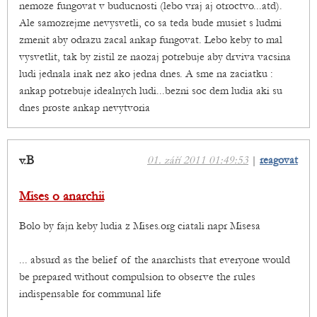
nemoze fungovat v buducnosti (lebo vraj aj otroctvo...atd).
Ale samozrejme nevysvetli, co sa teda bude musiet s ludmi
zmenit aby odrazu zacal ankap fungovat. Lebo keby to mal
vysvetlit, tak by zistil ze naozaj potrebuje aby drviva vacsina
ludi jednala inak nez ako jedna dnes. A sme na zaciatku :
ankap potrebuje idealnych ludi...bezni soc dem ludia aki su
dnes proste ankap nevytvoria
v.B
01. září 2011 01:49:53
|
reagovat
Mises o anarchii
Bolo by fajn keby ludia z Mises.org ciatali napr Misesa
... absurd as the belief of the anarchists that everyone would
be prepared without compulsion to observe the rules
indispensable for communal life