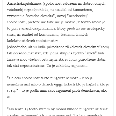
Anarchokapitalizmus (spolocnost zalozena na dobrovolnych
vztahoch) nepredpoklada, na rozdiel od komunizmu,
vytvorenie "noveho cloveka", novej "nesebeckej"
spolocnosti, pretoze nic take nie je mozne, v tomto smere je
to prave anarchokapitalizmus, ktory predstavuje neutopicky
smer, na rozdiel od komunizmu, štátizmu či iných
kolektivistických spoločenstiev.
Jednoducho, ak su ludia prirodzene zli (clovek cloveku vlkom)
tak neradno mat stat, kde jedna skupina tychto "zlych" ludi
ziskava moc vladnut ostatnym. Ak su ludia prirodzene dobri,
tak stat nepotrebujeme. To je zakladny argument.
"ale cela spolocnost takto fungovat nemoze - lebo ja
nemozem mat info o dalsich 6giga ludoch kto je hajzel a kto je
svety." - to je podla mna skor argument proti demokracii, ako
za
"No lenze 1) tento system by mohol kludne fungovat uz teraz
a vobec nefunguje" - to nie je argument. To ze v minulosti