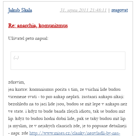
Jakub Skala
31. srpna 2011 21:48:11
|
reagovat
Re: anarchia, komunizmus
Uživatel peto napsal:
(...)
zdravim,
jen kratce: komunismus pocita s tim, ze vsichni lide budou
vicemene svati - to pro ankap neplati. zastanci ankapu rikaji:
bezohledu na to jaci lide jsou, budou se mit lepe v ankapu nez
ve state. i kdyz to bude banda zlejch idiotu, tak se budou mit
lip. kdyz to budou hodni dobri lide, pak se taky budou mit lip.
ja myslim, ze v nejakych clancich zde, je to popsane detailneji
- napr. zde
http://www.mises.cz/clanky/neovladli-by-nas-