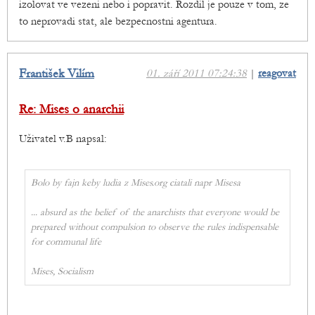
izolovat ve vezeni nebo i popravit. Rozdil je pouze v tom, ze
to neprovadi stat, ale bezpecnostni agentura.
František Vilím
01. září 2011 07:24:38
|
reagovat
Re: Mises o anarchii
Uživatel v.B napsal:
Bolo by fajn keby ludia z Mises.org ciatali napr Misesa
... absurd as the belief of the anarchists that everyone would be
prepared without compulsion to observe the rules indispensable
for communal life
Mises, Socialism