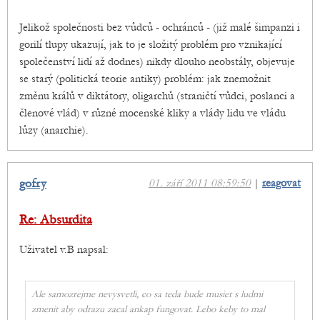
Jelikož společnosti bez vůdců - ochránců - (již malé šimpanzi i
gorilí tlupy ukazují, jak to je složitý problém pro vznikající
společenství lidí až dodnes) nikdy dlouho neobstály, objevuje
se starý (politická teorie antiky) problém: jak znemožnit
změnu králů v diktátory, oligarchů (straničtí vůdci, poslanci a
členové vlád) v různé mocenské kliky a vlády lidu ve vládu
lůzy (anarchie).
gofry
01. září 2011 08:59:50
|
reagovat
Re: Absurdita
Uživatel v.B napsal:
Ale samozrejme nevysvetli, co sa teda bude musiet s ludmi
zmenit aby odrazu zacal ankap fungovat. Lebo keby to mal