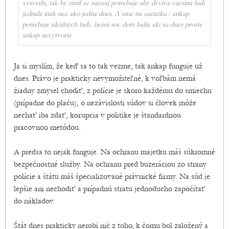
vysvetlit, tak by zistil ze naozaj potrebuje aby drviva vacsina ludi
jednala inak nez ako jedna dnes. A sme na zaciatku : ankap
potrebuje idealnych ludi...bezni soc dem ludia aki su dnes proste
ankap nevytvoria
Ja si myslím, že keď sa to tak vezme, tak ankap funguje už
dnes. Právo je prakticky nevymožiteľné, k voľbám nemá
žiadny zmysel chodiť, z polície je skoro každému do smiechu
(prípadne do plaču), o nezávislosti súdov si človek môže
nechať iba zdať, korupcia v politike je štandardnou
pracovnou metódou.
A predsa to nejak funguje. Na ochranu majetku máš súkromné
bezpečnostné služby. Na ochranu pred buzeráciou zo strany
polície a štátu máš špecializované právnické firmy. Na súd je
lepšie ani nechodiť a prípadnú stratu jednoducho započítať
do nákladov.
Štát dnes prakticky nerobí nič z toho, k čomu bol založený a