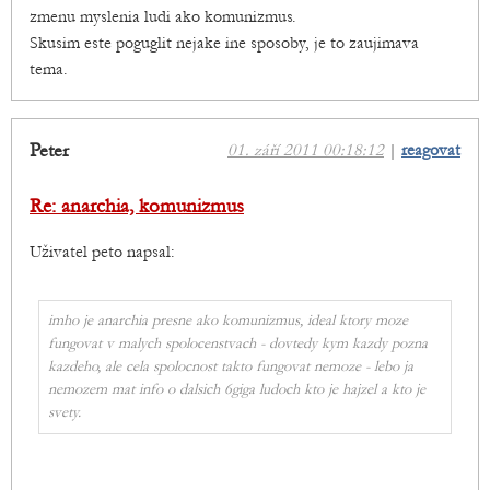
zmenu myslenia ludi ako komunizmus.
Skusim este poguglit nejake ine sposoby, je to zaujimava
tema.
Peter
01. září 2011 00:18:12
|
reagovat
Re: anarchia, komunizmus
Uživatel peto napsal:
imho je anarchia presne ako komunizmus, ideal ktory moze
fungovat v malych spolocenstvach - dovtedy kym kazdy pozna
kazdeho, ale cela spolocnost takto fungovat nemoze - lebo ja
nemozem mat info o dalsich 6giga ludoch kto je hajzel a kto je
svety.