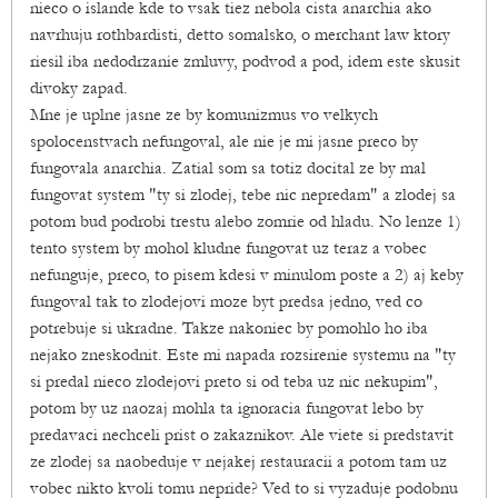
nieco o islande kde to vsak tiez nebola cista anarchia ako
navrhuju rothbardisti, detto somalsko, o merchant law ktory
riesil iba nedodrzanie zmluvy, podvod a pod, idem este skusit
divoky zapad.
Mne je uplne jasne ze by komunizmus vo velkych
spolocenstvach nefungoval, ale nie je mi jasne preco by
fungovala anarchia. Zatial som sa totiz docital ze by mal
fungovat system "ty si zlodej, tebe nic nepredam" a zlodej sa
potom bud podrobi trestu alebo zomrie od hladu. No lenze 1)
tento system by mohol kludne fungovat uz teraz a vobec
nefunguje, preco, to pisem kdesi v minulom poste a 2) aj keby
fungoval tak to zlodejovi moze byt predsa jedno, ved co
potrebuje si ukradne. Takze nakoniec by pomohlo ho iba
nejako zneskodnit. Este mi napada rozsirenie systemu na "ty
si predal nieco zlodejovi preto si od teba uz nic nekupim",
potom by uz naozaj mohla ta ignoracia fungovat lebo by
predavaci nechceli prist o zakaznikov. Ale viete si predstavit
ze zlodej sa naobeduje v nejakej restauracii a potom tam uz
vobec nikto kvoli tomu nepride? Ved to si vyzaduje podobnu