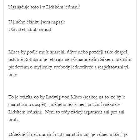
Naznačuje toto i v Lidském jednání:
U jiného článku jsem napsal:
Uživatel Jakub napsal:
Mises by podle mě k anarchii dříve nebo později také dospěl,
ostatně Rothbard je jeho asi nejvýznamnějším žákem. Jde nám
především o myšlenky svobody jednotlivce a respektovani vl.
prav.
To je otázka co by Ludwig von Mises (reakce na to, že by k
anarchismu dospěl). Jiné jeho texty nenaznačují (někde v
Lidském jednání). Není to tedy žádný argument ani pro ani
proti.
Důležitější než dumání nad anarchií a zda je vůbec možná je