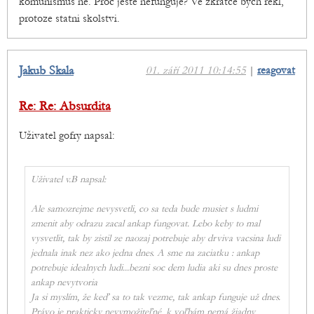
komunismus ne. Proc jeste nefunguje? Ve zkratce bych rekl,
protoze statni skolstvi.
Jakub Skala
01. září 2011 10:14:55
|
reagovat
Re: Re: Absurdita
Uživatel gofry napsal:
Uživatel v.B napsal:
Ale samozrejme nevysvetli, co sa teda bude musiet s ludmi
zmenit aby odrazu zacal ankap fungovat. Lebo keby to mal
vysvetlit, tak by zistil ze naozaj potrebuje aby drviva vacsina ludi
jednala inak nez ako jedna dnes. A sme na zaciatku : ankap
potrebuje idealnych ludi...bezni soc dem ludia aki su dnes proste
ankap nevytvoria
Ja si myslím, že keď sa to tak vezme, tak ankap funguje už dnes.
Právo je prakticky nevymožiteľné, k voľbám nemá žiadny