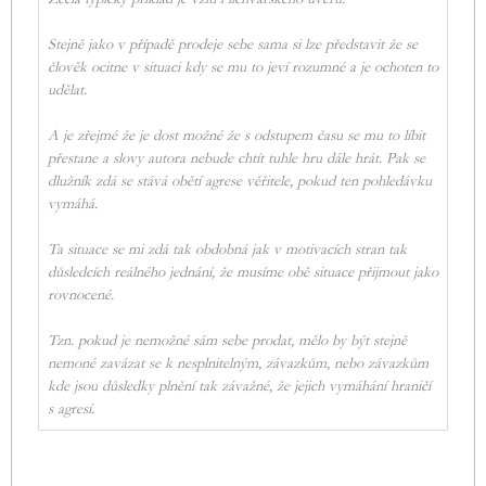
Stejně jako v případě prodeje sebe sama si lze představit že se
člověk ocitne v situaci kdy se mu to jeví rozumné a je ochoten to
udělat.
A je zřejmé že je dost možné že s odstupem času se mu to líbit
přestane a slovy autora nebude chtít tuhle hru dále hrát. Pak se
dlužník zdá se stává obětí agrese věřitele, pokud ten pohledávku
vymáhá.
Ta situace se mi zdá tak obdobná jak v motivacích stran tak
důsledcích reálného jednání, že musíme obě situace přijmout jako
rovnocené.
Tzn. pokud je nemožné sám sebe prodat, mělo by být stejně
nemoné zavázat se k nesplnitelným, závazkům, nebo závazkům
kde jsou důsledky plnění tak závažné, že jejich vymáhání hraničí
s agresí.