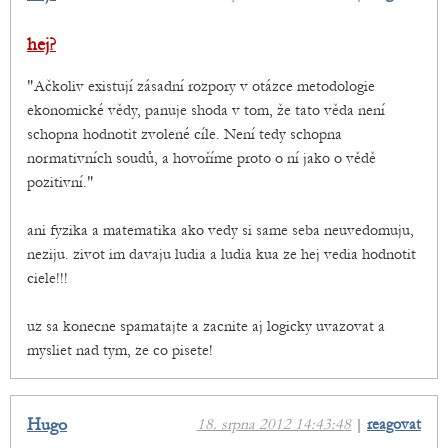
hej?
"Ačkoliv existují zásadní rozpory v otázce metodologie
ekonomické vědy, panuje shoda v tom, že tato věda není
schopna hodnotit zvolené cíle. Není tedy schopna
normativních soudů, a hovoříme proto o ní jako o vědě
pozitivní."
ani fyzika a matematika ako vedy si same seba neuvedomuju,
neziju. zivot im davaju ludia a ludia kua ze hej vedia hodnotit
ciele!!!
uz sa konecne spamatajte a zacnite aj logicky uvazovat a
mysliet nad tym, ze co pisete!
Hugo
18. srpna 2012 14:43:48
|
reagovat