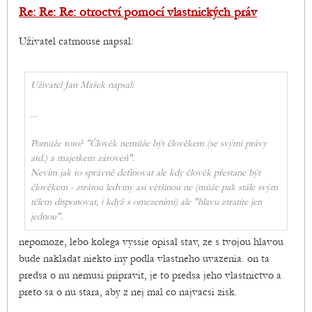
Re: Re: Re: otroctví pomocí vlastnických práv
Uživatel catmouse napsal:
Uživatel Jan Mašek napsal:
...
Pomůže toto? "Člověk nemůže být člověkem (se svými právy
atd.) a majetkem zároveň".
Nevím jak to správně definovat ale kdy člověk přestane být
člověkem - ztrátou ledviny asi většinou ne (může pak stále svým
tělem disponovat, i když s omezeními) ale "hlavu ztratíte jen
jednou".
nepomoze, lebo kolega vyssie opisal stav, ze s tvojou hlavou
bude nakladat niekto iny podla vlastneho uvazenia. on ta
predsa o nu nemusi pripravit, je to predsa jeho vlastnictvo a
preto sa o nu stara, aby z nej mal co najvacsi zisk.