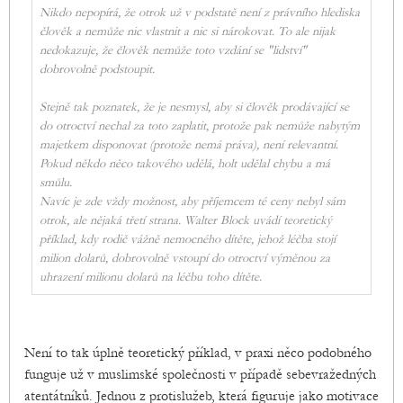
Nikdo nepopírá, že otrok už v podstatě není z právního hlediska
člověk a nemůže nic vlastnit a nic si nárokovat. To ale nijak
nedokazuje, že člověk nemůže toto vzdání se "lidství"
dobrovolně podstoupit.
Stejně tak poznatek, že je nesmysl, aby si člověk prodávající se
do otroctví nechal za toto zaplatit, protože pak nemůže nabytým
majetkem disponovat (protože nemá práva), není relevantní.
Pokud někdo něco takového udělá, holt udělal chybu a má
smůlu.
Navíc je zde vždy možnost, aby příjemcem té ceny nebyl sám
otrok, ale nějaká třetí strana. Walter Block uvádí teoretický
příklad, kdy rodič vážně nemocného dítěte, jehož léčba stojí
milion dolarů, dobrovolně vstoupí do otroctví výměnou za
uhrazení milionu dolarů na léčbu toho dítěte.
Není to tak úplně teoretický příklad, v praxi něco podobného
funguje už v muslimské společnosti v případě sebevražedných
atentátníků. Jednou z protislužeb, která figuruje jako motivace