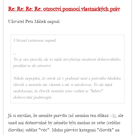
Re: Re: Re: Re: otroctví pomocí vlastnických práv
Uživatel Petr Málek napsal:
Uživatel catmouse napsal:
...
To je sice pravda, ale to nijak nevylučuje možnost dobrovolného
prodání se do otroctví.
Nikdo nepopírá, že otrok už v podstatě není z právního hlediska
člověk a nemůže nic vlastnit a nic si nárokovat. To ale nijak
nedokazuje, že člověk nemůže toto vzdání se "lidství"
dobrovolně podstoupit.
Já si myslím, že nemáte pravdu (ač nemám ten důkaz :-)), ale
snad ani dobrovolně by němělo býti možno ze sebe (celého
člověka) udělat "věc". Mohu převést kategorii "člověk" na