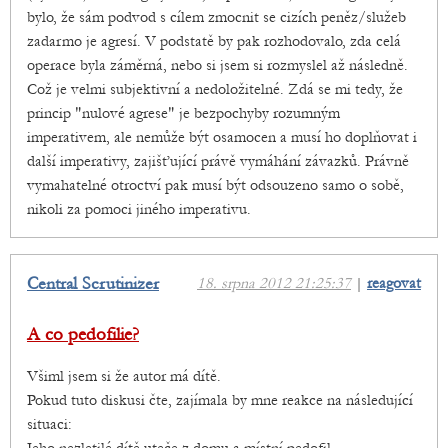
bylo, že sám podvod s cílem zmocnit se cizích peněz/služeb
zadarmo je agresí. V podstatě by pak rozhodovalo, zda celá
operace byla záměrná, nebo si jsem si rozmyslel až následně.
Což je velmi subjektivní a nedoložitelné. Zdá se mi tedy, že
princip "nulové agrese" je bezpochyby rozumným
imperativem, ale nemůže být osamocen a musí ho doplňovat i
další imperativy, zajišťující právě vymáhání závazků. Právně
vymahatelné otroctví pak musí být odsouzeno samo o sobě,
nikoli za pomoci jiného imperativu.
Central Scrutinizer
18. srpna 2012 21:25:37
|
reagovat
A co pedofilie?
Všiml jsem si že autor má dítě.
Pokud tuto diskusi čte, zajímala by mne reakce na následující
situaci: