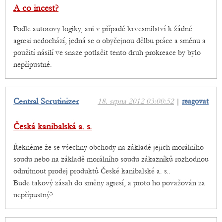
A co incest?
Podle autorovy logiky, ani v případě krvesmilství k žádné
agresi nedochází, jedná se o obyčejnou dělbu práce a směnu a
použití násilí ve snaze potlačit tento druh prokreace by bylo
nepřípustné.
Central Scrutinizer
18. srpna 2012 03:00:52
|
reagovat
Česká kanibalská a. s.
Řekněme že se všechny obchody na základě jejich morálního
soudu nebo na základě morálního soudu zákazníků rozhodnou
odmítnout prodej produktů České kanibalské a. s..
Bude takový zásah do směny agresí, a proto ho považován za
nepřípustný?