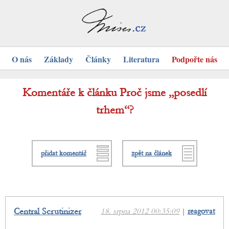
O nás
Základy
Články
Literatura
Podpořte nás
Komentáře k článku Proč jsme „posedlí
trhem“?
přidat komentář
zpět na článek
Central Scrutinizer
18. srpna 2012 00:35:09
|
reagovat