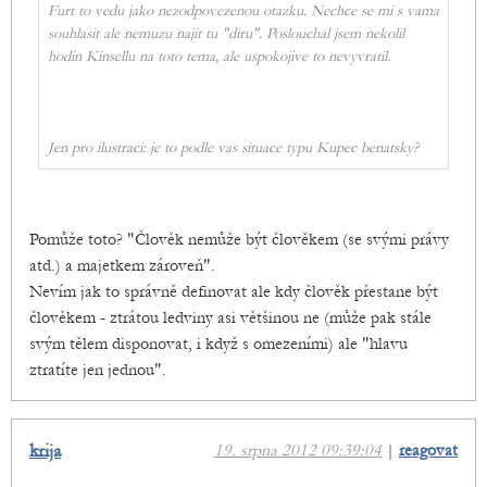
Furt to vedu jako nezodpovezenou otazku. Nechce se mi s vama
souhlasit ale nemuzu najit tu "diru". Poslouchal jsem nekolil
hodin Kinsellu na toto tema, ale uspokojive to nevyvratil.
Jen pro ilustraci: je to podle vas situace typu Kupec benatsky?
Pomůže toto? "Člověk nemůže být člověkem (se svými právy
atd.) a majetkem zároveň".
Nevím jak to správně definovat ale kdy člověk přestane být
člověkem - ztrátou ledviny asi většinou ne (může pak stále
svým tělem disponovat, i když s omezeními) ale "hlavu
ztratíte jen jednou".
krija
19. srpna 2012 09:39:04
|
reagovat