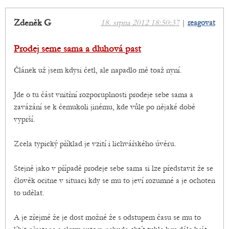
Zdeněk G
18. srpna 2012 18:50:37
|
reagovat
Prodej seme sama a dluhová past
Článek už jsem kdysi četl, ale napadlo mě toaž nyní.
Jde o tu část vnitřní rozporuplnosti prodeje sebe sama a
zavázání se k čemukoli jinému, kde vůle po nějaké době
vyprší.
Zcela typický příklad je vzití i lichvářského úvěru.
Stejně jako v případě prodeje sebe sama si lze představit že se
člověk ocitne v situaci kdy se mu to jeví rozumné a je ochoten
to udělat.
A je zřejmé že je dost možné že s odstupem času se mu to