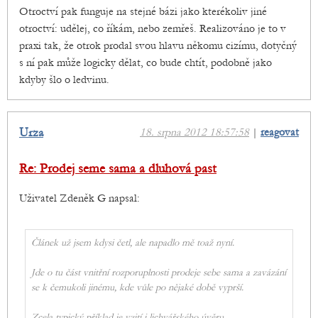
Otroctví pak funguje na stejné bázi jako kterékoliv jiné
otroctví: udělej, co říkám, nebo zemřeš. Realizováno je to v
praxi tak, že otrok prodal svou hlavu někomu cizímu, dotyčný
s ní pak může logicky dělat, co bude chtít, podobně jako
kdyby šlo o ledvinu.
Urza
18. srpna 2012 18:57:58
|
reagovat
Re: Prodej seme sama a dluhová past
Uživatel Zdeněk G napsal:
Článek už jsem kdysi četl, ale napadlo mě toaž nyní.
Jde o tu část vnitřní rozporuplnosti prodeje sebe sama a zavázání
se k čemukoli jinému, kde vůle po nějaké době vyprší.
Zcela typický příklad je vzití i lichvářského úvěru.