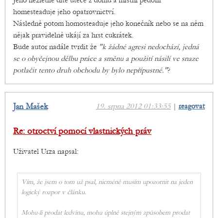
Jeho nezletilé dítě uteče z domu a místní pedofil
homesteaduje jeho opatrovnictví.
Následně potom homosteaduje jeho konečník nebo se na něm
nějak pravidelně ukájí za hrst cukrátek.
Bude autor nadále tvrdit že
"k žádné agresi nedochází, jedná
se o obyčejnou dělbu práce a směnu a použití násilí ve snaze
potlačit tento druh obchodu by bylo nepřípustné."
?
Jan Mašek
19. srpna 2012 01:33:55
|
reagovat
Re: otroctví pomocí vlastnických práv
Uživatel Urza napsal:
Vím, že jsem o tom už psal, nicméně musím upozornit na jeden
logický rozpor v článku.
Mohu-li prodat ledvinu, mohu úplně stejným způsobem prodat