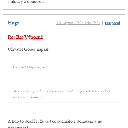
smlouvy z donucení.
Hugo
18. srpna 2012 16:02:13
|
reagovat
Re: Re: Výborně
Uživatel Goues napsal:
Uživatel Hugo napsal:
...
Mně osobně přijde únos jako akt násilí. Stejně tak jako podpis
smlouvy z donucení.
A kdo to dokáže, že se tak odehrálo z donucení a ne