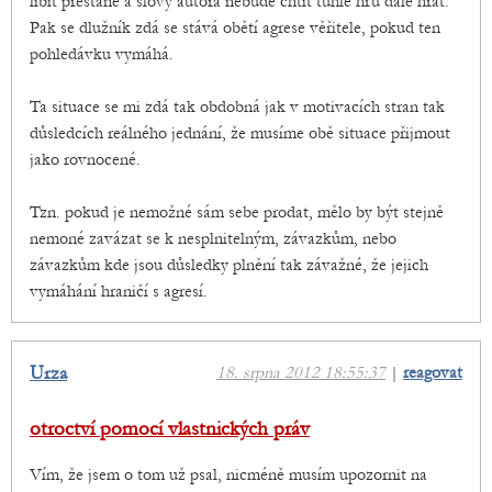
líbit přestane a slovy autora nebude chtít tuhle hru dále hrát.
Pak se dlužník zdá se stává obětí agrese věřitele, pokud ten
pohledávku vymáhá.
Ta situace se mi zdá tak obdobná jak v motivacích stran tak
důsledcích reálného jednání, že musíme obě situace přijmout
jako rovnocené.
Tzn. pokud je nemožné sám sebe prodat, mělo by být stejně
nemoné zavázat se k nesplnitelným, závazkům, nebo
závazkům kde jsou důsledky plnění tak závažné, že jejich
vymáhání hraničí s agresí.
Urza
18. srpna 2012 18:55:37
|
reagovat
otroctví pomocí vlastnických práv
Vím, že jsem o tom už psal, nicméně musím upozornit na