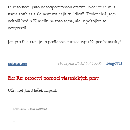
Furt to vedu jako nezodpovezenou otazku. Nechce se mi s
vama souhlasit ale nemuzu najit tu "diru". Poslouchal jsem
nekolil hodin Kinsellu na toto tema, ale uspokojive to
nevyvratil.
Jen pro ilustraci: je to podle vas situace typu Kupec benatsky?
catmouse
19. srpna 2012 09:15:00
|
reagovat
Re: Re: otroctví pomocí vlastnických práv
Uživatel Jan Mašek napsal:
Uživatel Urza napsal:
...