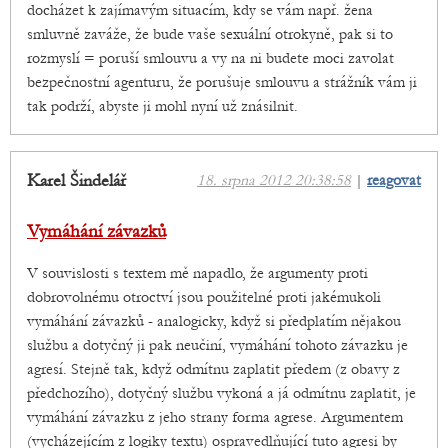
docházet k zajímavým situacím, kdy se vám např. žena
smluvně zaváže, že bude vaše sexuální otrokyně, pak si to
rozmyslí = poruší smlouvu a vy na ni budete moci zavolat
bezpečnostní agenturu, že porušuje smlouvu a strážník vám ji
tak podrží, abyste ji mohl nyní už znásilnit.
Karel Šindelář
18. srpna 2012 20:38:58
|
reagovat
Vymáhání závazků
V souvislosti s textem mě napadlo, že argumenty proti
dobrovolnému otroctví jsou použitelné proti jakémukoli
vymáhání závazků - analogicky, když si předplatím nějakou
službu a dotyčný ji pak neučiní, vymáhání tohoto závazku je
agresí. Stejně tak, když odmítnu zaplatit předem (z obavy z
předchozího), dotyčný službu vykoná a já odmítnu zaplatit, je
vymáhání závazku z jeho strany forma agrese. Argumentem
(vycházejícím z logiky textu) ospravedlňující tuto agresi by