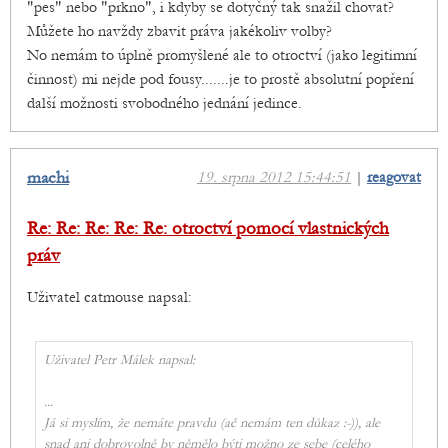
"pes" nebo "prkno", i kdyby se dotyčný tak snažil chovat?
Můžete ho navždy zbavit práva jakékoliv volby?
No nemám to úplně promyšlené ale to otroctví (jako legitimní
činnost) mi nejde pod fousy.......je to prostě absolutní popření
další možnosti svobodného jednání jedince.
machi
19. srpna 2012 15:44:51
|
reagovat
Re: Re: Re: Re: Re: otroctví pomocí vlastnických
práv
Uživatel catmouse napsal:
Uživatel Petr Málek napsal:
...
Já si myslím, že nemáte pravdu (ač nemám ten důkaz :-)), ale
snad ani dobrovolně by němělo býti možno ze sebe (celého