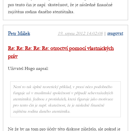
pro tento čin je např. skutečnost, že je následně finančně
zajištěna rodina daného atentátníka.
Petr Málek
19. srpna 2012 14:02:08
|
reagovat
Re: Re: Re: Re: Re: otroctví pomocí vlastnických
práv
Uživatel Hugo napsal:
Není to tak úplně teoretický příklad, v praxi něco podobného
funguje už v muslimské společnosti v případě sebevražedných
atentátníků. Jednou z protislužeb, která figuruje jako motivace
pro tento čin je např. skutečnost, že je následně finančně
zajištěna rodina daného atentátníka.
Ne že by na tom pro účely této diskuse záleželo, ale pokud je