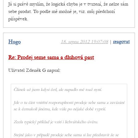
Já si právě myslím, že logická chyba je v tvrzení, že nelze sám
sebe prodat. To podle mě možné je, viz. můj předchozí
příspěvek.
Hugo
18. srpna 2012 19:07:08
|
reagovat
Re: Prodej seme sama a dluhová past
Uživatel Zdeněk G napsal:
Článek už jsem kdysi četl, ale napadlo mě toaž nyní.
Jde o tu část vnitřní rozporuplnosti prodeje sebe sama a zavázání
se k čemukoli jinému, kde vůle po nějaké době vyprší.
Zcela typický příklad je vzití i lichvářského úvěru.
Stejně jako v případě prodeje sebe sama si lze představit že se