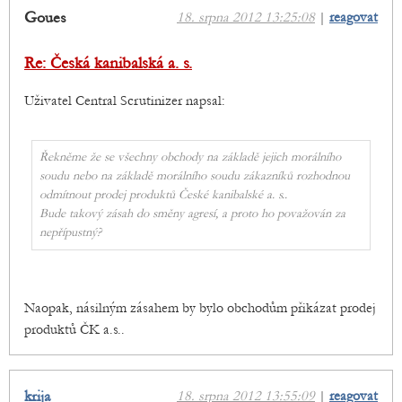
Goues
18. srpna 2012 13:25:08
|
reagovat
Re: Česká kanibalská a. s.
Uživatel Central Scrutinizer napsal:
Řekněme že se všechny obchody na základě jejich morálního
soudu nebo na základě morálního soudu zákazníků rozhodnou
odmítnout prodej produktů České kanibalské a. s..
Bude takový zásah do směny agresí, a proto ho považován za
nepřípustný?
Naopak, násilným zásahem by bylo obchodům přikázat prodej
produktů ČK a.s..
krija
18. srpna 2012 13:55:09
|
reagovat