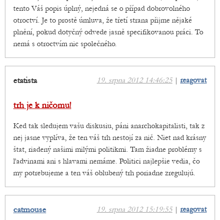
tento Váš popis úplný, nejedná se o případ dobrovolného
otroctví. Je to prostě úmluva, že třetí strana přijme nějaké
plnění, pokud dotyčný odvede jasně specifikovanou práci. To
nemá s otroctvím nic společného.
etatista
19. srpna 2012 14:46:25
|
reagovat
trh je k ničomu!
Ked tak sledujem vašu diskusiu, páni anarchokapitalisti, tak z
nej jasne vyplíva, že ten váš trh nestojí za nič. Niet nad krásny
štat, riadený našimi milými politikmi. Tam žiadne problémy s
ľadvinami ani s hlavami nemáme. Politici najlepšie vedia, čo
my potrebujeme a ten váš oblubený trh poriadne zregulujú.
catmouse
19. srpna 2012 15:19:55
|
reagovat