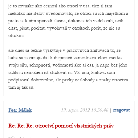
je to rovnake ako cernosi ako otroci v usa. tiez si tam
niekolko majitelov uvedomovalo, ze otroci su ich majetkom a
preto sa k nim spravali slusne, dokonca ich vzdelavali, ucili
citat, pisat, pocitat. vyvolavali v otrokoch pocit, ze nie su
otrokmi.
ale dnes sa bezne vyskytuje v pracovnych zmluvach to, ze
ludia sa zavazuju dat k dispozicii zamestnavatelovi vsetku
svoju silu, schopnosti, vedomosti ako aj cas. ja napr. bez jeho
suhlasu nemozem ist studovat na VS. ano, zmluvu som
podpisoval dobrovolne, ale prvky neslobody a znaky otroctva
tam aj tak su.
Petr Málek
19. srpna 2012 10:30:46
|
reagovat
Re: Re: Re: otroctví pomocí vlastnických práv