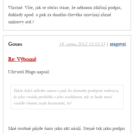
Vlastně. Víte, jak se občas stane, že někomu zfalšují podpis,
doklady apod. a pak za daného člověka uzavírají různé
smlouvy atd.?
Goues
18. srpna 2012 15:53:33
|
reagovat
Re: Výborně
Uživatel Hugo napsal:
Takže když někoho unesu a pak ho donutím podepsat smlouvu,
že jeho vražda proběhla s jeho souhlasem, tak se bude moci
vraždit vlastně zcela beztrestně, že?
Mně osobně přijde únos jako akt násilí. Stejně tak jako podpis