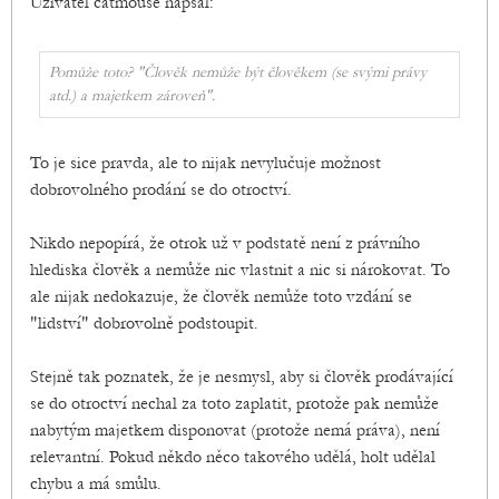
Uživatel catmouse napsal:
Pomůže toto? "Člověk nemůže být člověkem (se svými právy
atd.) a majetkem zároveň".
To je sice pravda, ale to nijak nevylučuje možnost
dobrovolného prodání se do otroctví.
Nikdo nepopírá, že otrok už v podstatě není z právního
hlediska člověk a nemůže nic vlastnit a nic si nárokovat. To
ale nijak nedokazuje, že člověk nemůže toto vzdání se
"lidství" dobrovolně podstoupit.
Stejně tak poznatek, že je nesmysl, aby si člověk prodávající
se do otroctví nechal za toto zaplatit, protože pak nemůže
nabytým majetkem disponovat (protože nemá práva), není
relevantní. Pokud někdo něco takového udělá, holt udělal
chybu a má smůlu.