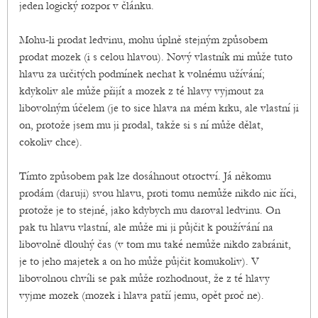
jeden logický rozpor v článku.
Mohu-li prodat ledvinu, mohu úplně stejným způsobem
prodat mozek (i s celou hlavou). Nový vlastník mi může tuto
hlavu za určitých podmínek nechat k volnému užívání;
kdykoliv ale může přijít a mozek z té hlavy vyjmout za
libovolným účelem (je to sice hlava na mém krku, ale vlastní ji
on, protože jsem mu ji prodal, takže si s ní může dělat,
cokoliv chce).
Tímto způsobem pak lze dosáhnout otroctví. Já někomu
prodám (daruji) svou hlavu, proti tomu nemůže nikdo nic říci,
protože je to stejné, jako kdybych mu daroval ledvinu. On
pak tu hlavu vlastní, ale může mi ji půjčit k používání na
libovolně dlouhý čas (v tom mu také nemůže nikdo zabránit,
je to jeho majetek a on ho může půjčit komukoliv). V
libovolnou chvíli se pak může rozhodnout, že z té hlavy
vyjme mozek (mozek i hlava patří jemu, opět proč ne).