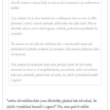
člověk ocitne v situaci kdy se mu to jeví rozumné a je ochoten to
udělat.
A je zřejmé že je dost možné že s odstupem času se mu to líbit
přestane a slovy autora nebude chtít tuhle hru dále hrát. Pak se
dlužník zdá se stává obětí agrese věřitele, pokud ten pohledávku
vymáhá.
Ta situace se mi zdá tak obdobná jak v motivacích stran tak
důsledcích reálného jednání, že musíme obě situace přijmout jako
rovnocené.
Tzn. pokud je nemožné sám sebe prodat, mělo by být stejně
nemoné zavázat se k nesplnitelným, závazkům, nebo závazkům
kde jsou důsledky plnění tak závažné, že jejich vymáhání hraničí
s agresí.
"nebo závazkům kde jsou důsledky plnění tak závažné, že
jejich vymáhání hraničí s agresí" No, ono právě může