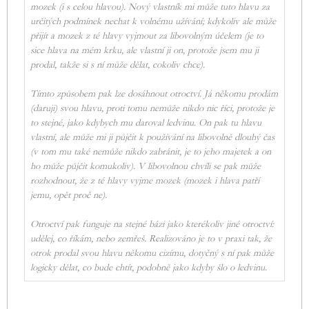
mozek (i s celou hlavou). Nový vlastník mi může tuto hlavu za
určitých podmínek nechat k volnému užívání; kdykoliv ale může
přijít a mozek z té hlavy vyjmout za libovolným účelem (je to
sice hlava na mém krku, ale vlastní ji on, protože jsem mu ji
prodal, takže si s ní může dělat, cokoliv chce).
Tímto způsobem pak lze dosáhnout otroctví. Já někomu prodám
(daruji) svou hlavu, proti tomu nemůže nikdo nic říci, protože je
to stejné, jako kdybych mu daroval ledvinu. On pak tu hlavu
vlastní, ale může mi ji půjčit k používání na libovolně dlouhý čas
(v tom mu také nemůže nikdo zabránit, je to jeho majetek a on
ho může půjčit komukoliv). V libovolnou chvíli se pak může
rozhodnout, že z té hlavy vyjme mozek (mozek i hlava patří
jemu, opět proč ne).
Otroctví pak funguje na stejné bázi jako kterékoliv jiné otroctví:
udělej, co říkám, nebo zemřeš. Realizováno je to v praxi tak, že
otrok prodal svou hlavu někomu cizímu, dotyčný s ní pak může
logicky dělat, co bude chtít, podobně jako kdyby šlo o ledvinu.