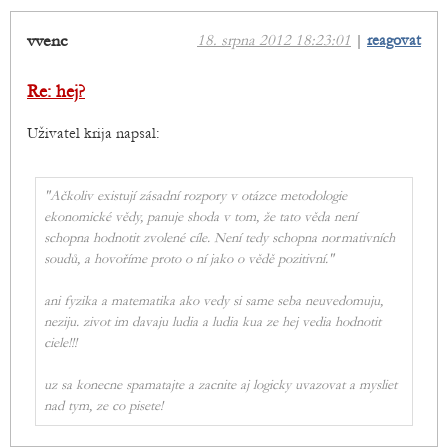
vvenc
18. srpna 2012 18:23:01
|
reagovat
Re: hej?
Uživatel krija napsal:
"Ačkoliv existují zásadní rozpory v otázce metodologie
ekonomické vědy, panuje shoda v tom, že tato věda není
schopna hodnotit zvolené cíle. Není tedy schopna normativních
soudů, a hovoříme proto o ní jako o vědě pozitivní."
ani fyzika a matematika ako vedy si same seba neuvedomuju,
neziju. zivot im davaju ludia a ludia kua ze hej vedia hodnotit
ciele!!!
uz sa konecne spamatajte a zacnite aj logicky uvazovat a mysliet
nad tym, ze co pisete!