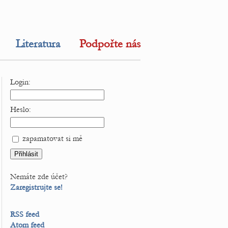
Literatura
Podpořte nás
Login:
Heslo:
zapamatovat si mě
Nemáte zde účet?
Zaregistrujte se!
RSS feed
Atom feed