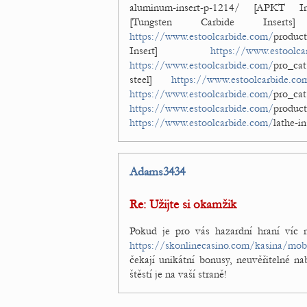
aluminum-insert-p-1214/ [APKT I
[Tungsten Carbide Inser
https://www.estoolcarbide.com/
produc
Insert]
https://www.estoolca
https://www.estoolcarbide.com/
pro_cat
steel]
https://www.estoolcarbide.co
https://www.estoolcarbide.com/
pro_ca
https://www.estoolcarbide.com/
produ
https://www.estoolcarbide.com/
lathe-i
Adams3434
Re: Užijte si okamžik
Pokud je pro vás hazardní hraní víc 
https://skonlinecasino.com/kasina/mob
čekají unikátní bonusy, neuvěřitelné na
štěstí je na vaší straně!