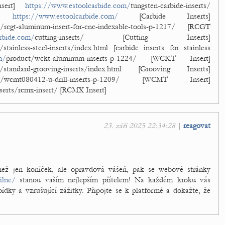
nsert]
https://www.estoolcarbide.com/
tungsten-carbide-inserts/
ts]
https://www.estoolcarbide.com/
[Carbide Inserts]
t/rcgt-aluminum-insert-for-cnc-indexable-tools-p-1217/ [RCGT
rbide.com/
cutting-inserts/ [Cutting Inserts]
/stainless-steel-inserts/index.html [carbide inserts for stainless
m/
product/wckt-aluminum-inserts-p-1224/ [WCKT Insert]
t/standard-grooving-inserts/index.html [Grooving Inserts]
ct/wcmt080412-u-drill-inserts-p-1209/ [WCMT Insert]
nserts/rcmx-insert/ [RCMX Insert]
23. září 2025 22:34:28
|
reagovat
než jen koníček, ale opravdová vášeň, pak se webové stránky
ilne/
stanou vaším nejlepším přítelem! Na každém kroku vás
bídky a vzrušující zážitky. Připojte se k platformě a dokažte, že