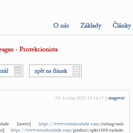
O nás
Základy
Články
agan - Protekcionista
ntář
zpět na článek
09. května 2025 11:14:11
|
reagovat
bide Inserts]
https://www.estoolcarbide.com/
cutting-tool-
sert]
https://www.estoolcarbide.com/
product/apkt1604-carbide-