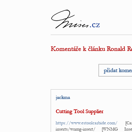
Komentáře k článku Ronald Re
přidat kome
jackma
Cutting Tool Supplier
https://www.estoolcarbide.com/
[Car
inserts/wnmg-insert/ [WNMG In