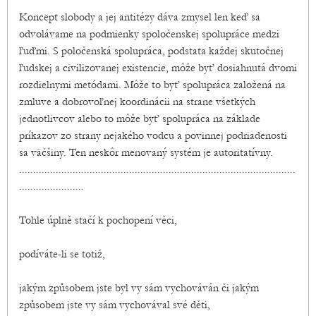
Koncept slobody a jej antitézy dáva zmysel len keď sa
odvolávame na podmienky spoločenskej spolupráce medzi
ľuďmi. S poločenská spolupráca, podstata každej skutočnej
ľudskej a civilizovanej existencie, môže byť dosiahnutá dvomi
rozdielnymi metódami. Môže to byť spolupráca založená na
zmluve a dobrovoľnej koordinácii na strane všetkých
jednotlivcov alebo to môže byť spolupráca na základe
príkazov zo strany nejakého vodcu a povinnej podriadenosti
sa väčšiny. Ten neskôr menovaný systém je autoritatívny.
..................................................................................................
.......................
Tohle úplně stačí k pochopení věci,
podíváte-li se totiž,
jakým způsobem jste byl vy sám vychováván či jakým
způsobem jste vy sám vychovával své děti,