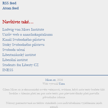
RSS feed
Atom feed
Navštivte také…
Ludwig von Mises Institute
Urzův web o anarchokapitalismu
Kanál Svobodného přístavu
Stoky Svobodného přístavu
Svoboda učení
Libertariánský institut
Liberální institut
Students for Liberty CZ
INESS
Mises.cz
,
2026
Web vytvořil
Urza
.
Cílem Mises.cz je ekonomická osvěta veřejnosti; uvítáme, když naše texty budete šířit.
Souhlas s šířením platí jen pro naše texty; pro převzaté články platí pravidla
původního zdroje.
Názory prezentované na těchto stránkách jsou individuálními vyjádřeními jejich
autorů.