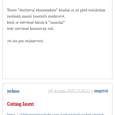
Touto "duchovní ekonomikou" konání se již před tisíciletími
zaobírali mnozí taoističtí mudrcové,
kteří se otevřeně hlásili k "anarchii"
tedy otevřeně kritizovali stát...
(to jen pro zajímavost)
jackma
09. května 2025 11:26:12
|
reagovat
Cutting Insert
https://www.estoolcarbide.com/cutting-tool-inserts/wnmg-