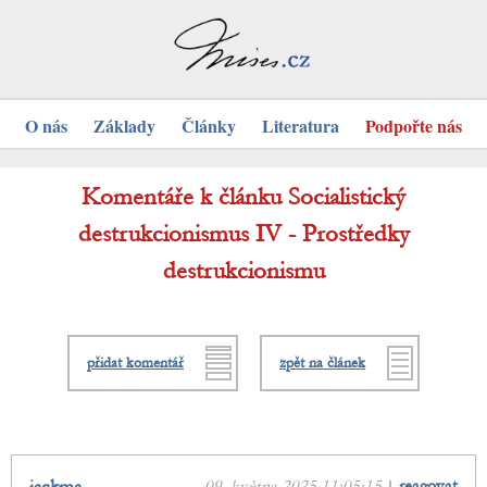
O nás
Základy
Články
Literatura
Podpořte nás
Komentáře k článku Socialistický
destrukcionismus IV - Prostředky
destrukcionismu
přidat komentář
zpět na článek
09. května 2025 11:05:15
|
reagovat