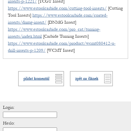
inserts-p-1221/
[TCGT Insert]
https://www.estoolcarbide.com/cutting-tool-inserts/
[Cutting
Tool Inserts]
https://www.estoolcarbide.com/coated-
inserts/dnmg-insert/
[DNMG Insert]
https://www.estoolcarbide.com/pro_cat/turning-
inserts/index.html
[Carbide Turning Inserts]
https://www.estoolcarbide.com/product/wcmt080412-u-
drill-inserts-p-1209/
[WCMT Insert]
přidat komentář
zpět na článek
Login:
Heslo: