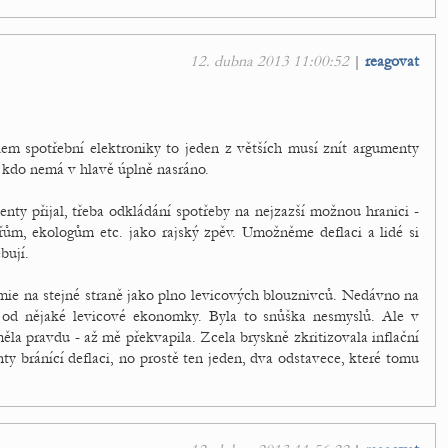
12. dubna 2013 11:00:52
|
reagovat
lem spotřební elektroniky to jeden z větších musí znít argumenty
 kdo nemá v hlavě úplně nasráno.
nty přijal, třeba odkládání spotřeby na nejzazší možnou hranici -
ům, ekologům etc. jako rajský zpěv. Umožněme deflaci a lidé si
bují.
omie na stejné straně jako plno levicových blouznivců. Nedávno na
 od nějaké levicové ekonomky. Byla to snůška nesmyslů. Ale v
la pravdu - až mě překvapila. Zcela bryskně zkritizovala inflační
ty bránící deflaci, no prostě ten jeden, dva odstavece, které tomu