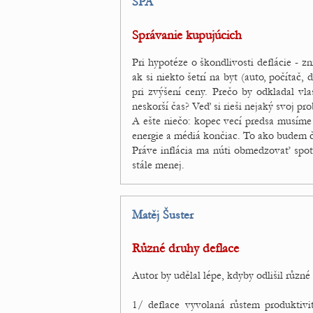
SPA
Správanie kupujúcich
Pri hypotéze o škondlivosti deflácie - z
ak si niekto šetrí na byt (auto, počítač, 
pri zvýšení ceny. Prečo by odkladal v
neskorší čas? Veď si rieši nejaký svoj pr
A ešte niečo: kopec vecí predsa musíme
energie a médiá končiac. To ako budem 
Práve inflácia ma núti obmedzovať spot
stále menej.
Matěj Šuster
Různé druhy deflace
Autor by udělal lépe, kdyby odlišil různé
1/ deflace vyvolaná růstem produktivit