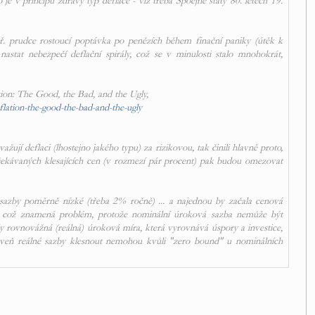
o je v principu zdravý typ deflace - viz třeba Spoejné státy 80. letech 19.
př. prudce rostoucí poptávka po penězích během finační paniky (útěk k
tat nebezpečí deflační spirály, což se v minulosti stalo mnohokrát,
tion: The Good, the Bad, and the Ugly,
lation-the-good-the-bad-and-the-ugly
žují deflaci (lhostejno jakého typu) za rizikovou, tak činili hlavně proto,
očekávaných klesajících cen (v rozmezí pár procent) pak budou omezovat
é sazby poměrně nízké (třeba 2% ročně) ... a najednou by začala cenová
. což znamená problém, protože nominální úroková sazba nemůže být
dy rovnovážná (reálná) úroková míra, která vyrovnává úspory a investice,
oveň reálné sazby klesnout nemohou kvůli "zero bound" u nominálních