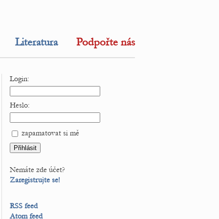
Literatura
Podpořte nás
Login:
Heslo:
zapamatovat si mě
Nemáte zde účet?
Zaregistrujte se!
RSS feed
Atom feed