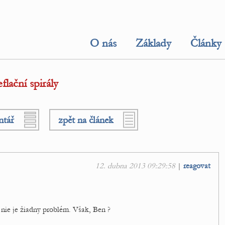
O nás
Základy
Články
lační spirály
ntář
zpět na článek
12. dubna 2013 09:29:58
|
reagovat
nie je žiadny problém. Však, Ben ?