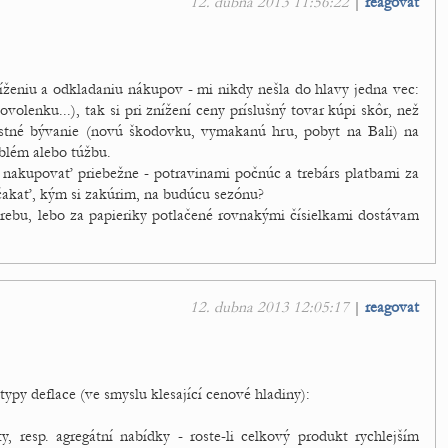
12. dubna 2013 11:56:22
|
reagovat
níženiu a odkladaniu nákupov - mi nikdy nešla do hlavy jedna vec:
dovolenku...), tak si pri znížení ceny príslušný tovar kúpi skôr, než
lastné bývanie (novú škodovku, vymakanú hru, pobyt na Bali) na
oblém alebo túžbu.
 nakupovať priebežne - potravinami počnúc a trebárs platbami za
čakať, kým si zakúrim, na budúcu sezónu?
rebu, lebo za papieriky potlačené rovnakými čísielkami dostávam
12. dubna 2013 12:05:17
|
reagovat
 typy deflace (ve smyslu klesající cenové hladiny):
y, resp. agregátní nabídky - roste-li celkový produkt rychlejším