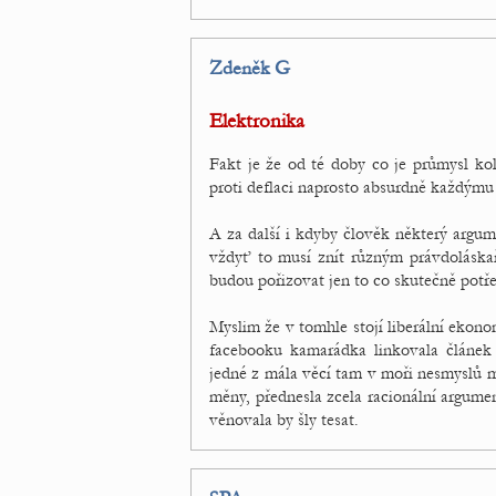
Zdeněk G
Elektronika
Fakt je že od té doby co je průmysl ko
proti deflaci naprosto absurdně každýmu
A za další i kdyby člověk některý argume
vždyť to musí znít různým právdoláskař
budou pořizovat jen to co skutečně potře
Myslim že v tomhle stojí liberální ekon
facebooku kamarádka linkovala článek
jedné z mála věcí tam v moři nesmyslů mě
měny, přednesla zcela racionální argumen
věnovala by šly tesat.