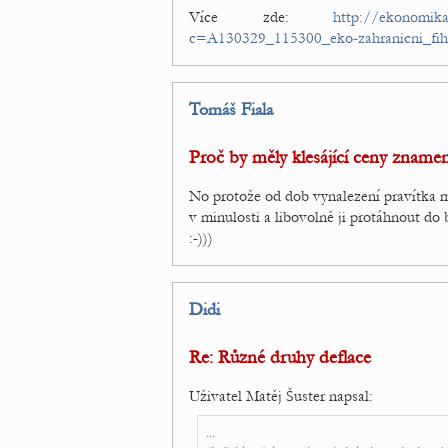
Více zde:
http://ekonomika.
c=A130329_115300_eko-zahranicni_fih
Tomáš Fiala
Proč by měly klesájící ceny zname
No protože od dob vynalezení pravítka 
v minulosti a libovolně ji protáhnout 
:-)))
Didi
Re: Různé druhy deflace
Uživatel Matěj Šuster napsal:
...