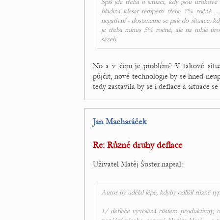
Spíš jde třeba o situaci, kdy jsou úrokov
hladina klesat tempem třeba 7% ročně ..
negativní - dostaneme se pak do situace, k
je třeba mínus 5% ročně, ale na tuhle úr
sazeb.
No a v čem je problém? V takové situa
půjčit, nové technologie by se hned neupl
tedy zastavila by se i deflace a situace se 
Jan Macharáček
Re: Různé druhy deflace
Uživatel Matěj Šuster napsal:
Autor by udělal lépe, kdyby odlišil různé typ
1/ deflace vyvolaná růstem produktivity, r