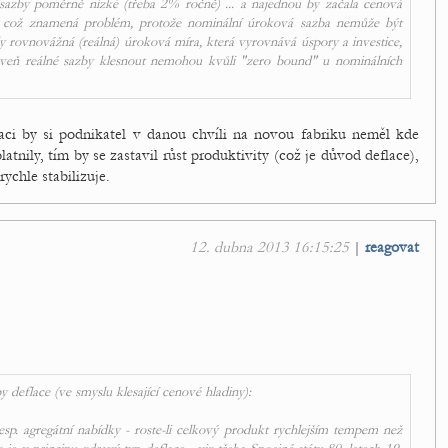
é sazby poměrně nízké (třeba 2% ročně) ... a najednou by začala cenová
. což znamená problém, protože nominální úroková sazba nemůže být
dy rovnovážná (reálná) úroková míra, která vyrovnává úspory a investice,
oveň reálné sazby klesnout nemohou kvůli "zero bound" u nominálních
ci by si podnikatel v danou chvíli na novou fabriku neměl kde
atnily, tím by se zastavil růst produktivity (což je důvod deflace),
rychle stabilizuje.
12. dubna 2013 16:15:25
|
reagovat
y deflace (ve smyslu klesající cenové hladiny):
esp. agregátní nabídky - roste-li celkový produkt rychlejším tempem než