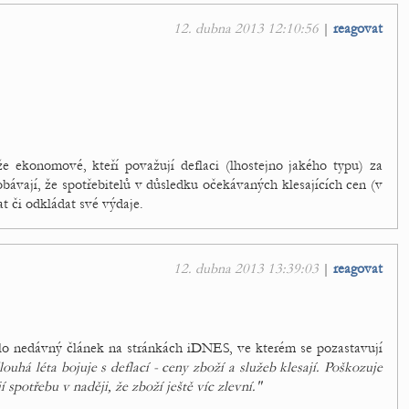
12. dubna 2013 12:10:56
|
reagovat
ekonomové, kteří považují deflaci (lhostejno jakého typu) za
 obávají, že spotřebitelů v důsledku očekávaných klesajících cen (v
 či odkládat své výdaje.
12. dubna 2013 13:39:03
|
reagovat
o nedávný článek na stránkách iDNES, ve kterém se pozastavují
ouhá léta bojuje s deflací - ceny zboží a služeb klesají. Poškozuje
spotřebu v naději, že zboží ještě víc zlevní."