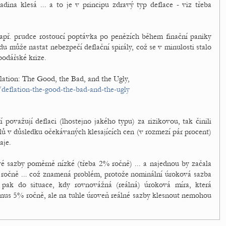
ina klesá ... a to je v principu zdravý typ deflace - viz třeba
např. prudce rostoucí poptávka po penězích během finační paniky
 může nastat nebezpečí deflační spirály, což se v minulosti stalo
odářské krize.
lation: The Good, the Bad, and the Ugly,
deflation-the-good-the-bad-and-the-ugly
považují deflaci (lhostejno jakého typu) za rizikovou, tak činili
telů v důsledku očekávaných klesajících cen (v rozmezí pár procent)
aje.
ové sazby poměrně nízké (třeba 2% ročně) ... a najednou by začala
ročně ... což znamená problém, protože nominální úroková sazba
pak do situace, kdy rovnovážná (reálná) úroková míra, která
mínus 5% ročně, ale na tuhle úroveň reálné sazby klesnout nemohou