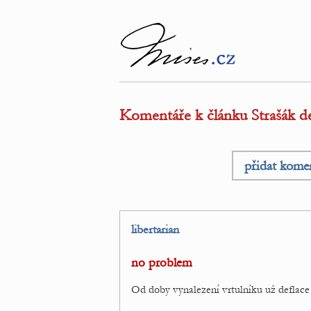
Komentáře k článku Strašák def
přidat kome
libertarian
no problem
Od doby vynalezení vrtulníku už deflace 