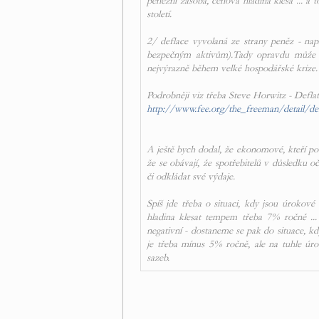
peněžní zásoba, cenová hladina klesá ... a t
století.
2/ deflace vyvolaná ze strany peněz - na
bezpečným aktivům).Tady opravdu může nas
nejvýrazně během velké hospodářské krize.
Podrobněji viz třeba Steve Horwitz - Defla
http://www.fee.org/the_freeman/detail/def
A ještě bych dodal, že ekonomové, kteří pova
že se obávají, že spotřebitelů v důsledku 
či odkládat své výdaje.
Spíš jde třeba o situaci, kdy jsou úrokov
hladina klesat tempem třeba 7% ročně ..
negativní - dostaneme se pak do situace, k
je třeba mínus 5% ročně, ale na tuhle úr
sazeb.