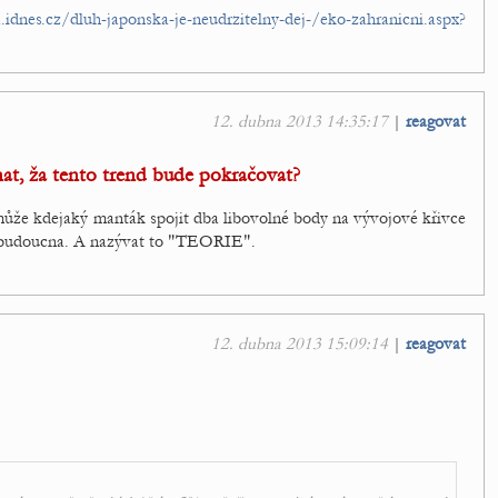
idnes.cz/dluh-japonska-je-neudrzitelny-dej-/eko-zahranicni.aspx?
12. dubna 2013 14:35:17
|
reagovat
nat, ža tento trend bude pokračovat?
může kdejaký manták spojit dba libovolné body na vývojové křivce
do budoucna. A nazývat to "TEORIE".
12. dubna 2013 15:09:14
|
reagovat