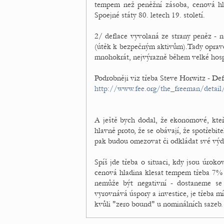
tempem než peněžní zásoba, cenová hlad
Spoejné státy 80. letech 19. století.
2/ deflace vyvolaná ze strany peněz - 
(útěk k bezpečným aktivům).Tady opravdu
mnohokrát, nejvýrazně během velké hosp
Podrobněji viz třeba Steve Horwitz - Def
http://www.fee.org/the_freeman/detail/
A ještě bych dodal, že ekonomové, kteří 
hlavně proto, že se obávají, že spotřebi
pak budou omezovat či odkládat své výd
Spíš jde třeba o situaci, kdy jsou úrok
cenová hladina klesat tempem třeba 7% 
nemůže být negativní - dostaneme se 
vyrovnává úspory a investice, je třeba 
kvůli "zero bound" u nominálních sazeb.