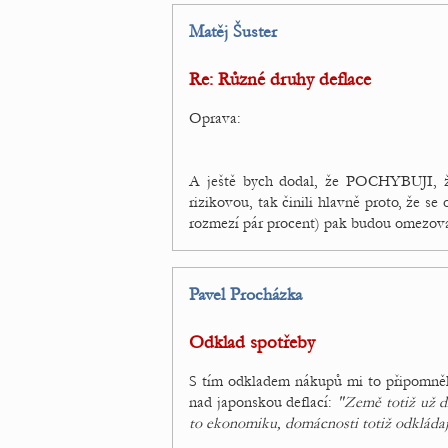
Matěj Šuster
Re: Různé druhy deflace
Oprava:
A ještě bych dodal, že POCHYBUJI, že 
rizikovou, tak činili hlavně proto, že se
rozmezí pár procent) pak budou omezovat
Pavel Procházka
Odklad spotřeby
S tím odkladem nákupů mi to připomněl
nad japonskou deflací:
"Země totiž už dl
to ekonomiku, domácnosti totiž odkládají 