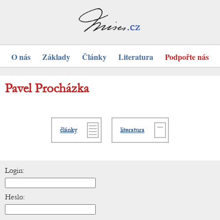
O nás
Základy
Články
Literatura
Podpořte nás
Pavel Procházka
články
literatura
Login:
Heslo: