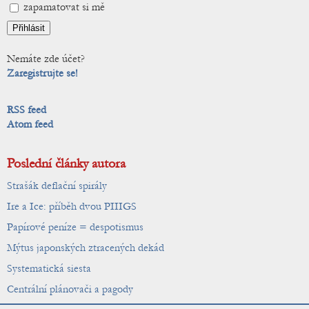
zapamatovat si mě
Nemáte zde účet?
Zaregistrujte se!
RSS feed
Atom feed
Poslední články autora
Strašák deflační spirály
Ire a Ice: příběh dvou PIIIGS
Papírové peníze = despotismus
Mýtus japonských ztracených dekád
Systematická siesta
Centrální plánovači a pagody