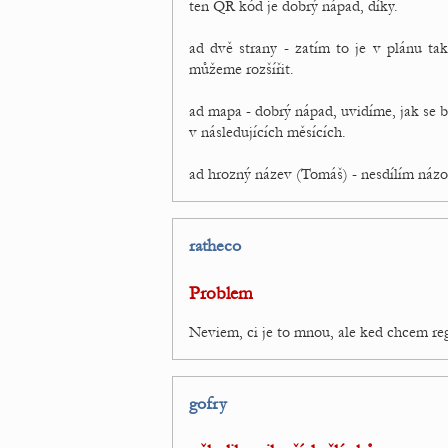
ten QR kód je dobrý nápad, díky.
ad dvě strany - zatím to je v plánu tak
můžeme rozšířit.
ad mapa - dobrý nápad, uvidíme, jak se 
v následujících měsících.
ad hrozný název (Tomáš) - nesdílím názo
ratheco
Problem
Neviem, ci je to mnou, ale ked chcem regi
gofry