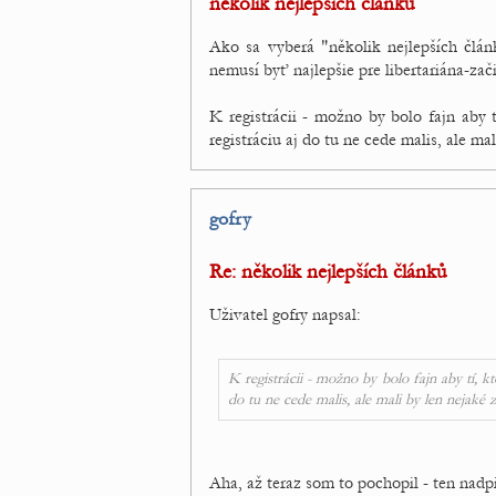
několik nejlepších článků
Ako sa vyberá "několik nejlepších článk
nemusí byť najlepšie pre libertariána-zači
K registrácii - možno by bolo fajn aby 
registráciu aj do tu ne cede malis, ale m
gofry
Re: několik nejlepších článků
Uživatel gofry napsal:
K registrácii - možno by bolo fajn aby tí, k
do tu ne cede malis, ale mali by len nejaké
Aha, až teraz som to pochopil - ten nadpi