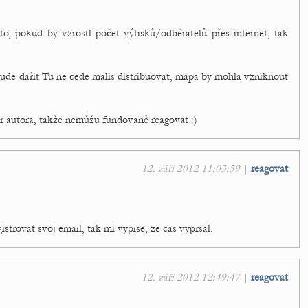
to, pokud by vzrostl počet výtisků/odběratelů přes internet, tak
bude dařit Tu ne cede malis distribuovat, mapa by mohla vzniknout
r autora, takže nemůžu fundovaně reagovat :)
12. září 2012 11:03:59
|
reagovat
strovat svoj email, tak mi vypise, ze cas vyprsal.
12. září 2012 12:49:47
|
reagovat