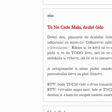
atin
Tu Ne Cede Malis, druhé číslo
Dobrý den, plánujete do druhého čís
odkazující na mises.cz? Odkazovat můž
a-liberalismu/
. Říkám si, že když už to
přidá si to do TODO listu, než že se
nedokáže si vybavit, jak že se to jmenova
A nezapomeňte k němu přidat zmínku 
procentuální slevu na plné členství.
BTW: bude TNCM vždy o dvou stranách
BTW: vytvoříte mapu míst, kde je TNCM 
dostání je a kam ho naopak mohou zanés