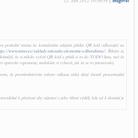
12. září 2012 10:58:54
|
reagovat
 tu poslední stranu ke kontaktním údajům přidat QR kód odkazující na
tp://www.mises.cz/zaklady-rakouske-ekonomie-a-liberalismu/
. Říkám si,
obnější, že si někdo vyfotí QR kód a přidá si to do TODO listu, než že
to opravdu vzpomene, nedokáže si vybavit, jak že se to jmenovalo).
m, že prostřednictvím tohoto odkazu získá daný čtenář procentuální
idelně k přečtení aby zájemci o jeho šíření věděli, kde už k dostání je