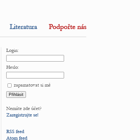
Literatura
Podpořte nás
Login:
Heslo:
zapamatovat si mě
Nemáte zde účet?
Zaregistrujte se!
RSS feed
Atom feed