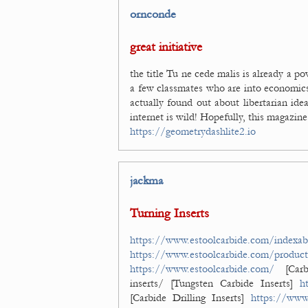
ornconde
great initiative
the title Tu ne cede malis is already a po
a few classmates who are into economic
actually found out about libertarian i
internet is wild! Hopefully, this magazin
https://geometrydashlite2.io
jackma
Turning Inserts
https://www.estoolcarbide.com/indexabl
https://www.estoolcarbide.com/produc
https://www.estoolcarbide.com/
[Carb
inserts/ [Tungsten Carbide Inserts]
h
[Carbide Drilling Inserts]
https://www