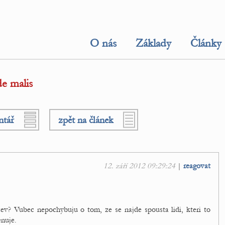
O nás
Základy
Články
e malis
ntář
zpět na článek
12. září 2012 09:29:24
|
reagovat
ev? Vubec nepochybuju o tom, ze se najde spousta lidi, kteri to
enuje.