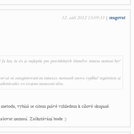
12. září 2012 13:09:33
|
reagovat
 Ja len, že čo je najlepšie pre pravidelných čitateľov misesa nemusí byť
torí už sú zaregistrovaní na mises.cz nemuseli znovu vypĺňať registráciu aj
 zaškrtávatko vo svojom nastavení účtu.
 metoda, vybírá se citem právě vzhledem k cílové skupině.
hlašovat nemusí. Zaškrtávání bude :)