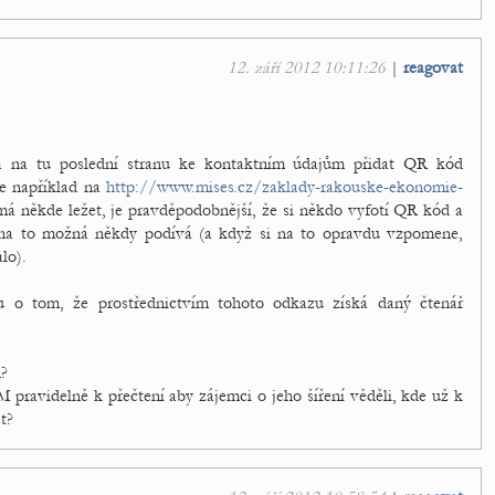
12. září 2012 10:11:26
|
reagovat
la na tu poslední stranu ke kontaktním údajům přidat QR kód
e například na
http://www.mises.cz/zaklady-rakouske-ekonomie-
 má někde ležet, je pravděpodobnější, že si někdo vyfotí QR kód a
 na to možná někdy podívá (a když si na to opravdu vzpomene,
lo).
o tom, že prostřednictvím tohoto odkazu získá daný čtenář
?
pravidelně k přečtení aby zájemci o jeho šíření věděli, kde už k
t?