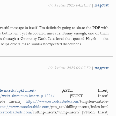
07. května 2025 04:21:38
|
reagovat
werful message in itself. I'm definitely going to share the PDF with
s but haven’t yet discovered mises.cz. Funny enough, one of them
deas through a Geometry Dash Lite level that quoted Hayek — the
e helps others make similar unexpected discoveries.
09. května 2025 09:07:59
|
reagovat
e-inserts/apkt-insert/
[APKT Insert]
t/wckt-aluminum-inserts-p-1224/
[WCKT Insert]
ide Inserts]
https://www.estoolcarbide.com/
tungsten-carbide-
ttps://www.estoolcarbide.com/
pro_cat/drilling-inserts/index.html
.estoolcarbide.com/
cutting-inserts/vnmg-insert/ [VNMG Insert]