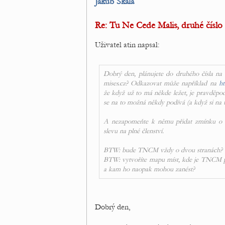
Jakub Skala
Re: Tu Ne Cede Malis, druhé číslo
Uživatel atin napsal:
Dobrý den, plánujete do druhého čísla na
mises.cz? Odkazovat může například na
ht
že když už to má někde ležet, je pravděpod
se na to možná někdy podívá (a když si na 
A nezapomeňte k němu přidat zmínku o to
slevu na plné členství.
BTW: bude TNCM vždy o dvou stranách?
BTW: vytvoříte mapu míst, kde je TNCM prav
a kam ho naopak mohou zanést?
Dobrý den,