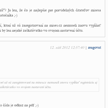
ů"? Ja len, že čo je najlepšie pre pravidelných čitateľov misesa
atočníka ;-)
tí, ktorí už sú zaregistrovaní na mises.cz nemuseli znovu vypĺňať
ali by len nejaké zaškrtávatko vo svojom nastavení účtu.
12. září 2012 12:57:40
|
reagovat
torí už sú zaregistrovaní na mises.cz nemuseli znovu vypĺňať registráciu aj
 zaškrtávatko vo svojom nastavení účtu.
s čísla je odkaz na pdf ;-)