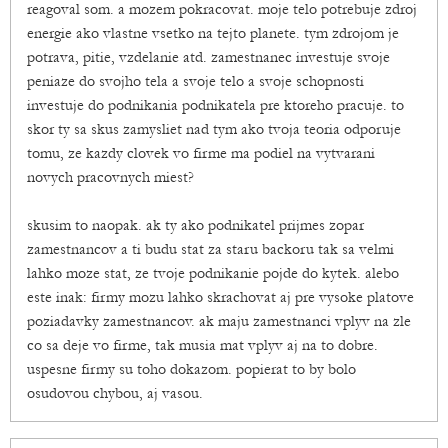
reagoval som. a mozem pokracovat. moje telo potrebuje zdroj
energie ako vlastne vsetko na tejto planete. tym zdrojom je
potrava, pitie, vzdelanie atd. zamestnanec investuje svoje
peniaze do svojho tela a svoje telo a svoje schopnosti
investuje do podnikania podnikatela pre ktoreho pracuje. to
skor ty sa skus zamysliet nad tym ako tvoja teoria odporuje
tomu, ze kazdy clovek vo firme ma podiel na vytvarani
novych pracovnych miest?
skusim to naopak. ak ty ako podnikatel prijmes zopar
zamestnancov a ti budu stat za staru backoru tak sa velmi
lahko moze stat, ze tvoje podnikanie pojde do kytek. alebo
este inak: firmy mozu lahko skrachovat aj pre vysoke platove
poziadavky zamestnancov. ak maju zamestnanci vplyv na zle
co sa deje vo firme, tak musia mat vplyv aj na to dobre.
uspesne firmy su toho dokazom. popierat to by bolo
osudovou chybou, aj vasou.