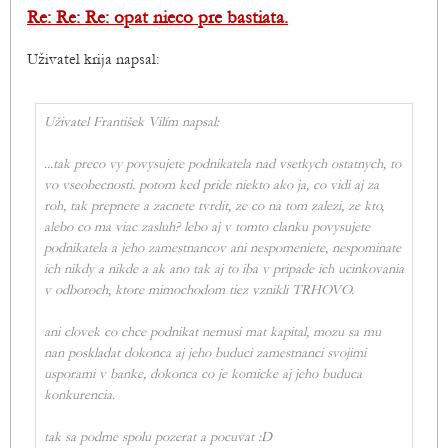
Re: Re: Re: opat nieco pre bastiata.
Uživatel krija napsal:
Uživatel František Vilím napsal:
...
tak preco vy povysujete podnikatela nad vsetkych ostatnych, to
vo vseobecnosti. potom ked pride niekto ako ja, co vidi aj za
roh, tak prepnete a zacnete tvrdit, ze co na tom zalezi, ze kto,
alebo co ma viac zasluh? lebo aj v tomto clanku povysujete
podnikatela a jeho zamestnancov ani nespomeniete, nespominate
ich nikdy a nikde a ak ano tak aj to iba v pripade ich ucinkovania
v odboroch, ktore mimochodom tiez vznikli TRHOVO.
ani clovek co chce podnikat nemusi mat kapital, mozu sa mu
nan poskladat dokonca aj jeho buduci zamestnanci svojimi
usporami v banke, dokonca co je komicke aj jeho buduca
konkurencia.
tak sa podme spolu pozerat a pocuvat :D