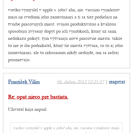
vsetko vymyslel v apple s. jobs? aha, nie. vacsinu vynalezov
maju na svedomi jeho zamestnanci a ti sa tiez podielaju na
tvorbe pracovnych miest. svojou produktivitou a kvalitou
sposobuju zvyseny dopyt po ich vyrobkoch, ktory uz sami
nedokazu pokryt. tym vytvaraju nove pracovne miesta. takze
to nie je iba podnikatel, ktory tie miesta vytvara, su to aj jeho
zamestnanci. ale to rakusanom nikdy nedojde, oni sa radsej
posmievaju.
František Vilím
06. dubna 2012 12:21:57
|
reagovat
Re: opat nieco pre bastiata.
Uživatel krija napsal:
vsetko vymyslel v apple s. jobs? aha, nie. vacsinu vynalezov maju