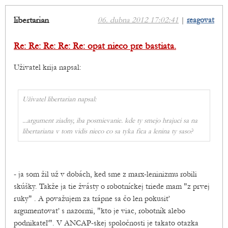
libertarian
06. dubna 2012 17:02:41
|
reagovat
Re: Re: Re: Re: Re: opat nieco pre bastiata.
Uživatel krija napsal:
Uživatel libertarian napsal:
...
argument ziadny, iba posmievanie. kde ty smejo hrajuci sa na
libertariana v tom vidis nieco co sa tyka fica a lenina ty saso?
- ja som žil už v dobách, ked sme z marx-leninizmu robili
skúšky. Takže ja tie žvásty o robotníckej triede mam "z prvej
ruky" . A považujem za trápne sa čo len pokusiť
argumentovať s nazormi, "kto je viac, robotník alebo
podnikateľ". V ANCAP-skej spoločnosti je takato otazka