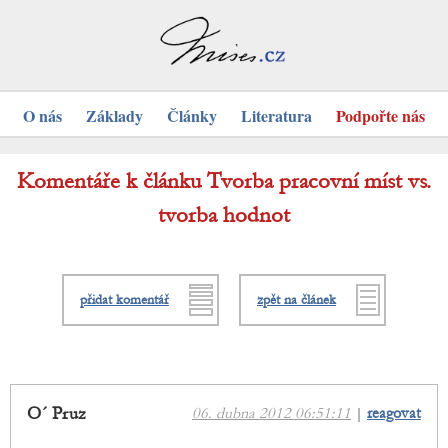
O nás
Základy
Články
Literatura
Podpořte nás
Komentáře k článku Tvorba pracovní míst vs.
tvorba hodnot
přidat komentář
zpět na článek
O´ Pruz
06. dubna 2012 06:51:11
|
reagovat