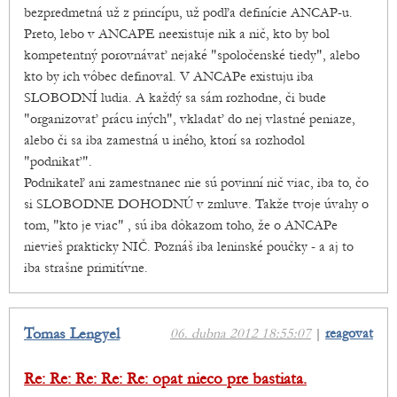
bezpredmetná už z princípu, už podľa definície ANCAP-u.
Preto, lebo v ANCAPE neexistuje nik a nič, kto by bol
kompetentný porovnávať nejaké "spoločenské tiedy", alebo
kto by ich vôbec definoval. V ANCAPe existuju iba
SLOBODNÍ ludia. A každý sa sám rozhodne, či bude
"organizovať prácu iných", vkladať do nej vlastné peniaze,
alebo či sa iba zamestná u iného, ktorí sa rozhodol
"podnikať".
Podnikateľ ani zamestnanec nie sú povinní nič viac, iba to, čo
si SLOBODNE DOHODNÚ v zmluve. Takže tvoje úvahy o
tom, "kto je viac" , sú iba dôkazom toho, že o ANCAPe
nievieš prakticky NIČ. Poznáš iba leninské poučky - a aj to
iba strašne primitívne.
Tomas Lengyel
06. dubna 2012 18:55:07
|
reagovat
Re: Re: Re: Re: Re: opat nieco pre bastiata.