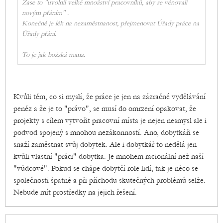
Zase to "uvolnil velké množství pracovníků, aby se věnovali
novým přáním" .
Konečně je lék na nezaměstnanost, přejmenovat Úřady práce na
Úřady přání.
To je jak božská mana.
Kvůli těm, co si myslí, že práce je jen na zázračné vydělávání
peněz a že je to "právo", se musí do omrzení opakovat, že
projekty s cílem vytvořit pracovní místa je nejen nesmysl ale i
podvod spojený s mnohou nezákonností. Ano, dobytkáři se
snaží zaměstnat svůj dobytek. Ale i dobytkář to nedělá jen
kvůli vlastní "práci" dobytka. Je mnohem racionální než naší
"vůdcové". Pokud se chápe dobytčí role lidí, tak je něco se
společnosti špatně a při příchodu skutečných problémů selže.
Nebude mít prostředky na jejich řešení.