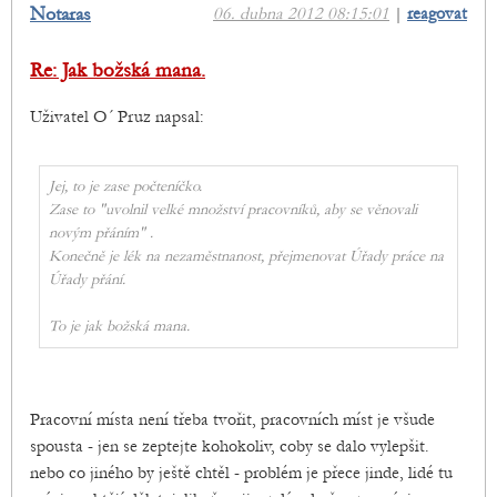
Notaras
06. dubna 2012 08:15:01
|
reagovat
Re: Jak božská mana.
Uživatel O´ Pruz napsal:
Jej, to je zase počteníčko.
Zase to "uvolnil velké množství pracovníků, aby se věnovali
novým přáním" .
Konečně je lék na nezaměstnanost, přejmenovat Úřady práce na
Úřady přání.
To je jak božská mana.
Pracovní místa není třeba tvořit, pracovních míst je všude
spousta - jen se zeptejte kohokoliv, coby se dalo vylepšit.
nebo co jiného by ještě chtěl - problém je přece jinde, lidé tu