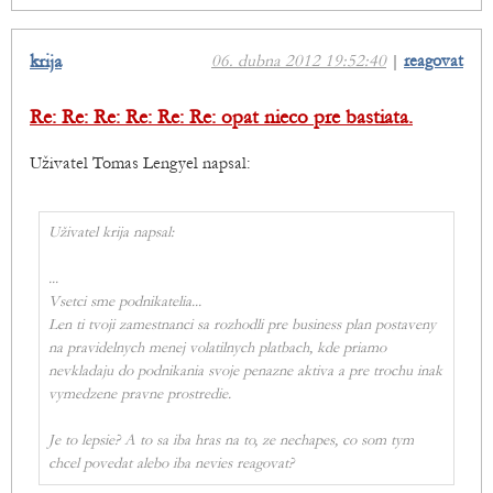
krija
06. dubna 2012 19:52:40
|
reagovat
Re: Re: Re: Re: Re: Re: opat nieco pre bastiata.
Uživatel Tomas Lengyel napsal:
Uživatel krija napsal:
...
Vsetci sme podnikatelia...
Len ti tvoji zamestnanci sa rozhodli pre business plan postaveny
na pravidelnych menej volatilnych platbach, kde priamo
nevkladaju do podnikania svoje penazne aktiva a pre trochu inak
vymedzene pravne prostredie.
Je to lepsie? A to sa iba hras na to, ze nechapes, co som tym
chcel povedat alebo iba nevies reagovat?