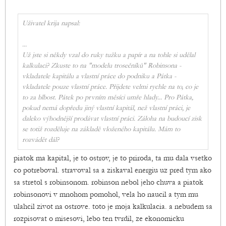
Uživatel krija napsal:
...
Už jste si někdy vzal do ruky tužku a papír a na tohle si udělal
kalkulaci? Zkuste to na "modelu trosečníků" Robinsona -
vkladatele kapitálu a vlastní práce do podniku a Pátka -
vkladatele pouze vlastní práce. Přijdete velmi rychle na to, co je
to za blbost. Pátek po prvním měsíci umře hlady... Pro Pátka,
pokud nemá dopředu jiný vlastní kapitál, než vlastní práci, je
daleko výhodnější prodávat vlastní práci. Záloha na budoucí zisk
se totiž rozděluje na základě vloženého kapitálu. Mám to
rozvádět dál?
piatok ma kapital, je to ostrov, je to priroda, ta mu dala vsetko
co potreboval. stravoval sa a ziskaval energiu uz pred tym ako
sa stretol s robinsonom. robinson nebol jeho chuva a piatok
robinsonovi v mnohom pomohol, vela ho naucil a tym mu
ulahcil zivot na ostrove. toto je moja kalkulacia. a nebudem sa
rozpisovat o misesovi, lebo ten tvrdil, ze ekonomicku