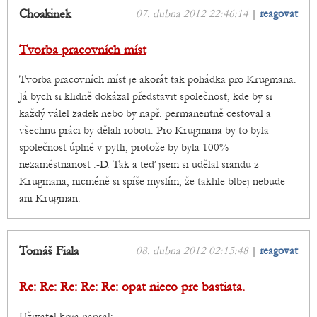
Choakinek
07. dubna 2012 22:46:14
|
reagovat
Tvorba pracovních míst
Tvorba pracovních míst je akorát tak pohádka pro Krugmana.
Já bych si klidně dokázal představit společnost, kde by si
každý válel zadek nebo by např. permanentně cestoval a
všechnu práci by dělali roboti. Pro Krugmana by to byla
společnost úplně v pytli, protože by byla 100%
nezaměstnanost :-D. Tak a teď jsem si udělal srandu z
Krugmana, nicméně si spíše myslím, že takhle blbej nebude
ani Krugman.
Tomáš Fiala
08. dubna 2012 02:15:48
|
reagovat
Re: Re: Re: Re: Re: opat nieco pre bastiata.
Uživatel krija napsal: