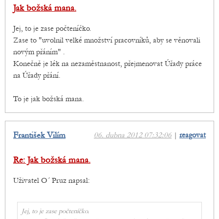
Jak božská mana.
Jej, to je zase počteníčko.
Zase to "uvolnil velké množství pracovníků, aby se věnovali
novým přáním" .
Konečně je lék na nezaměstnanost, přejmenovat Úřady práce
na Úřady přání.
To je jak božská mana.
František Vilím
06. dubna 2012 07:32:06
|
reagovat
Re: Jak božská mana.
Uživatel O´ Pruz napsal:
Jej, to je zase počteníčko.