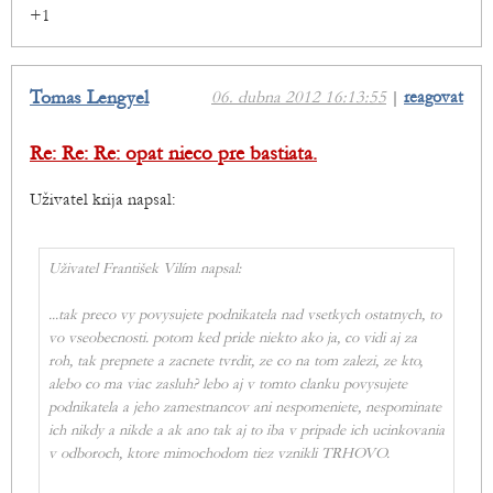
+1
Tomas Lengyel
06. dubna 2012 16:13:55
|
reagovat
Re: Re: Re: opat nieco pre bastiata.
Uživatel krija napsal:
Uživatel František Vilím napsal:
...
tak preco vy povysujete podnikatela nad vsetkych ostatnych, to
vo vseobecnosti. potom ked pride niekto ako ja, co vidi aj za
roh, tak prepnete a zacnete tvrdit, ze co na tom zalezi, ze kto,
alebo co ma viac zasluh? lebo aj v tomto clanku povysujete
podnikatela a jeho zamestnancov ani nespomeniete, nespominate
ich nikdy a nikde a ak ano tak aj to iba v pripade ich ucinkovania
v odboroch, ktore mimochodom tiez vznikli TRHOVO.