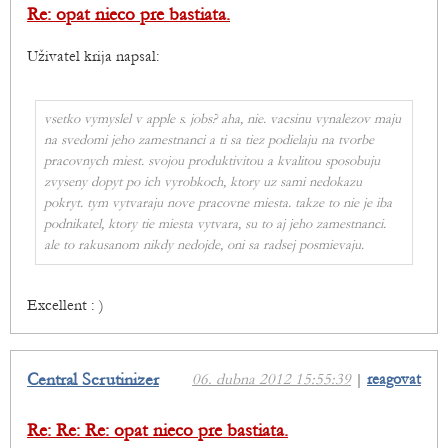
Re: opat nieco pre bastiata.
Uživatel krija napsal:
vsetko vymyslel v apple s. jobs? aha, nie. vacsinu vynalezov maju
na svedomi jeho zamestnanci a ti sa tiez podielaju na tvorbe
pracovnych miest. svojou produktivitou a kvalitou sposobuju
zvyseny dopyt po ich vyrobkoch, ktory uz sami nedokazu
pokryt. tym vytvaraju nove pracovne miesta. takze to nie je iba
podnikatel, ktory tie miesta vytvara, su to aj jeho zamestnanci.
ale to rakusanom nikdy nedojde, oni sa radsej posmievaju.
Excellent : )
Central Scrutinizer
06. dubna 2012 15:55:39
|
reagovat
Re: Re: Re: opat nieco pre bastiata.