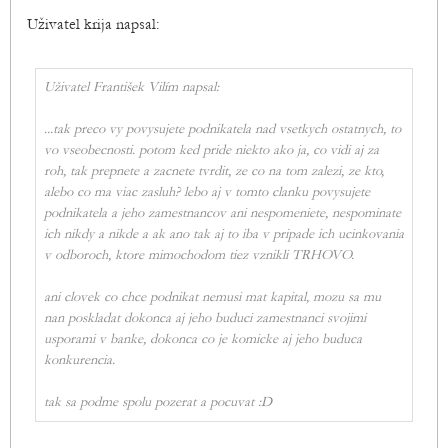
Uživatel krija napsal:
Uživatel František Vilím napsal:
...
tak preco vy povysujete podnikatela nad vsetkych ostatnych, to
vo vseobecnosti. potom ked pride niekto ako ja, co vidi aj za
roh, tak prepnete a zacnete tvrdit, ze co na tom zalezi, ze kto,
alebo co ma viac zasluh? lebo aj v tomto clanku povysujete
podnikatela a jeho zamestnancov ani nespomeniete, nespominate
ich nikdy a nikde a ak ano tak aj to iba v pripade ich ucinkovania
v odboroch, ktore mimochodom tiez vznikli TRHOVO.
ani clovek co chce podnikat nemusi mat kapital, mozu sa mu
nan poskladat dokonca aj jeho buduci zamestnanci svojimi
usporami v banke, dokonca co je komicke aj jeho buduca
konkurencia.
tak sa podme spolu pozerat a pocuvat :D