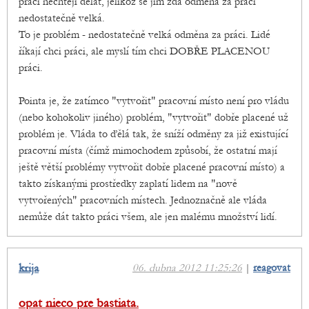
práci nechtějí dělat, jelikož se jim zdá odměna za práci
nedostatečně velká.
To je problém - nedostatečně velká odměna za práci. Lidé
říkají chci práci, ale myslí tím chci DOBŘE PLACENOU
práci.
Pointa je, že zatímco "vytvořit" pracovní místo není pro vládu
(nebo kohokoliv jiného) problém, "vytvořit" dobře placené už
problém je. Vláda to ďělá tak, že sníží odměny za již existující
pracovní místa (čímž mimochodem způsobí, že ostatní mají
ještě větší problémy vytvořit dobře placené pracovní místo) a
takto získanými prostředky zaplatí lidem na "nově
vytvořených" pracovních místech. Jednoznačně ale vláda
nemůže dát takto práci všem, ale jen malému množství lidí.
krija
06. dubna 2012 11:25:26
|
reagovat
opat nieco pre bastiata.