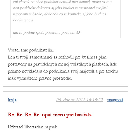
ani clovek co chce podnikat nemusi mat kapital, mozu sa mu
nan poskladat dokonca aj jeho buduci zamestnanci svojimi
usporami v banke, dokonca co je komicke aj jeho buduca
konkurencia.
tak sa podme spolu pozerat a pocuvat :D
Vsetci sme podnikatelia...
Len ti tvoji zamestnanci sa rozhodli pre business plan
postaveny na pravidelnych menej volatilnych platbach, kde
priamo nevkladaju do podnikania svoj majetok a pre trochu
inak vymedzene pravne prostredie.
krija
06. dubna 2012 16:15:22
|
reagovat
Re: Re: Re: Re: opat nieco pre bastiata.
Uživatel libertarian napsal: