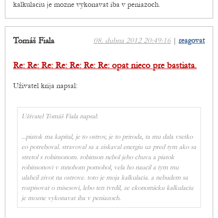
kalkulaciu je mozne vykonavat iba v peniazoch.
Tomáš Fiala
08. dubna 2012 20:49:16
|
reagovat
Re: Re: Re: Re: Re: Re: Re: opat nieco pre bastiata.
Uživatel krija napsal:
Uživatel Tomáš Fiala napsal:
...
piatok ma kapital, je to ostrov, je to priroda, ta mu dala vsetko
co potreboval. stravoval sa a ziskaval energiu uz pred tym ako sa
stretol s robinsonom. robinson nebol jeho chuva a piatok
robinsonovi v mnohom pomohol, vela ho naucil a tym mu
ulahcil zivot na ostrove. toto je moja kalkulacia. a nebudem sa
rozpisovat o misesovi, lebo ten tvrdil, ze ekonomicku kalkulaciu
je mozne vykonavat iba v peniazoch.