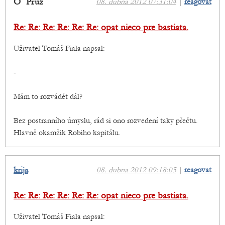
O´ Pruz
08. dubna 2012 07:31:04
|
reagovat
Re: Re: Re: Re: Re: Re: opat nieco pre bastiata.
Uživatel Tomáš Fiala napsal:
-
Mám to rozvádět dál?
Bez postranního úmyslu, rád si ono rozvedení taky přečtu.
Hlavně okamžik Robiho kapitálu.
krija
08. dubna 2012 09:18:05
|
reagovat
Re: Re: Re: Re: Re: Re: opat nieco pre bastiata.
Uživatel Tomáš Fiala napsal: