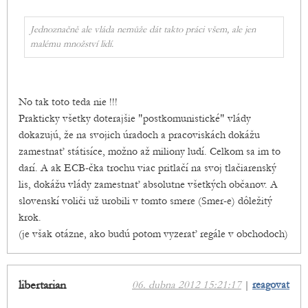
Jednoznačně ale vláda nemůže dát takto práci všem, ale jen
malému množství lidí.
No tak toto teda nie !!!
Prakticky všetky doterajšie "postkomunistické" vlády
dokazujú, že na svojich úradoch a pracoviskách dokážu
zamestnať státisíce, možno až miliony ludí. Celkom sa im to
darí. A ak ECB-čka trochu viac pritlačí na svoj tlačiarenský
lis, dokážu vlády zamestnať absolutne všetkých občanov. A
slovenskí voliči už urobili v tomto smere (Smer-e) dôležitý
krok.
(je však otázne, ako budú potom vyzerať regále v obchodoch)
libertarian
06. dubna 2012 15:21:17
|
reagovat