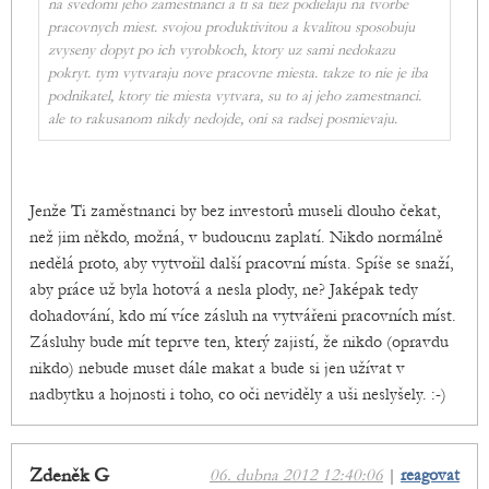
na svedomi jeho zamestnanci a ti sa tiez podielaju na tvorbe
pracovnych miest. svojou produktivitou a kvalitou sposobuju
zvyseny dopyt po ich vyrobkoch, ktory uz sami nedokazu
pokryt. tym vytvaraju nove pracovne miesta. takze to nie je iba
podnikatel, ktory tie miesta vytvara, su to aj jeho zamestnanci.
ale to rakusanom nikdy nedojde, oni sa radsej posmievaju.
Jenže Ti zaměstnanci by bez investorů museli dlouho čekat,
než jim někdo, možná, v budoucnu zaplatí. Nikdo normálně
nedělá proto, aby vytvořil další pracovní místa. Spíše se snaží,
aby práce už byla hotová a nesla plody, ne? Jaképak tedy
dohadování, kdo mí více zásluh na vytvářeni pracovních míst.
Zásluhy bude mít teprve ten, který zajistí, že nikdo (opravdu
nikdo) nebude muset dále makat a bude si jen užívat v
nadbytku a hojnosti i toho, co oči neviděly a uši neslyšely. :-)
Zdeněk G
06. dubna 2012 12:40:06
|
reagovat