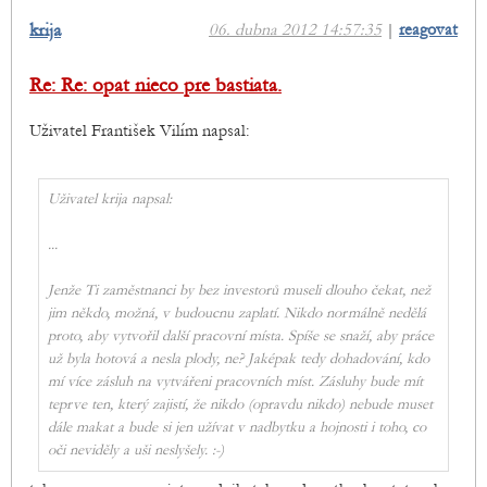
krija
06. dubna 2012 14:57:35
|
reagovat
Re: Re: opat nieco pre bastiata.
Uživatel František Vilím napsal:
Uživatel krija napsal:
...
Jenže Ti zaměstnanci by bez investorů museli dlouho čekat, než
jim někdo, možná, v budoucnu zaplatí. Nikdo normálně nedělá
proto, aby vytvořil další pracovní místa. Spíše se snaží, aby práce
už byla hotová a nesla plody, ne? Jaképak tedy dohadování, kdo
mí více zásluh na vytvářeni pracovních míst. Zásluhy bude mít
teprve ten, který zajistí, že nikdo (opravdu nikdo) nebude muset
dále makat a bude si jen užívat v nadbytku a hojnosti i toho, co
oči neviděly a uši neslyšely. :-)