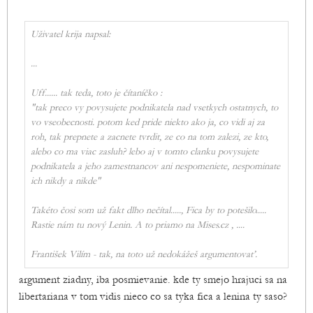
Uživatel krija napsal:
...
Uff...... tak teda, toto je čítaníčko :
"tak preco vy povysujete podnikatela nad vsetkych ostatnych, to
vo vseobecnosti. potom ked pride niekto ako ja, co vidi aj za
roh, tak prepnete a zacnete tvrdit, ze co na tom zalezi, ze kto,
alebo co ma viac zasluh? lebo aj v tomto clanku povysujete
podnikatela a jeho zamestnancov ani nespomeniete, nespominate
ich nikdy a nikde"
Takéto čosi som už fakt dlho nečítal....., Fica by to potešilo.....
Rastie nám tu nový Lenin. A to priamo na Mises.cz , ....
František Vilím - tak, na toto už nedokážeš argumentovať.
argument ziadny, iba posmievanie. kde ty smejo hrajuci sa na
libertariana v tom vidis nieco co sa tyka fica a lenina ty saso?