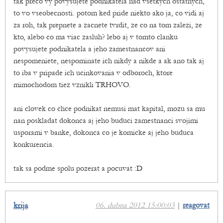
tak preco vy povysujete podnikatela nad vsetkych ostatnych,
to vo vseobecnosti. potom ked pride niekto ako ja, co vidi aj
za roh, tak prepnete a zacnete tvrdit, ze co na tom zalezi, ze
kto, alebo co ma viac zasluh? lebo aj v tomto clanku
povysujete podnikatela a jeho zamestnancov ani
nespomeniete, nespominate ich nikdy a nikde a ak ano tak aj
to iba v pripade ich ucinkovania v odboroch, ktore
mimochodom tiez vznikli TRHOVO.
ani clovek co chce podnikat nemusi mat kapital, mozu sa mu
nan poskladat dokonca aj jeho buduci zamestnanci svojimi
usporami v banke, dokonca co je komicke aj jeho buduca
konkurencia.
tak sa podme spolu pozerat a pocuvat :D
krija
06. dubna 2012 15:00:03
|
reagovat