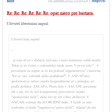
krija
06. dubna 2012 19:45:24
|
reagovat
Re: Re: Re: Re: Re: Re: opat nieco pre bastiata.
Uživatel libertarian napsal:
Uživatel krija napsal:
...
- ja som žil už v dobách, ked sme z marx-leninizmu robili skúšky.
Takže ja tie žvásty o robotníckej triede mam "z prvej ruky" . A
považujem za trápne sa čo len pokusiť argumentovať s nazormi,
"kto je viac, robotník alebo podnikateľ". V ANCAP-skej
spoločnosti je takato otazka bezpredmetná už z princípu, už
podľa definície ANCAP-u. Preto, lebo v ANCAPE neexistuje
nik a nič, kto by bol kompetentný porovnávať nejaké
"spoločenské tiedy", alebo kto by ich vôbec definoval. V
ANCAPe existuju iba SLOBODNÍ ludia. A každý sa sám
rozhodne, či bude "organizovať prácu iných", vkladať do nej