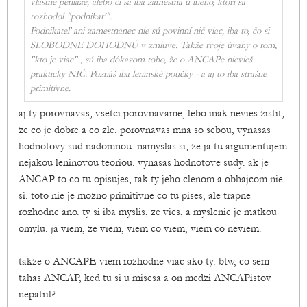
vlastné peniaze, alebo či sa iba zamestná u iného, ktorí sa
rozhodol "podnikať".
Podnikateľ ani zamestnanec nie sú povinní nič viac, iba to, čo si
SLOBODNE DOHODNÚ v zmluve. Takže tvoje úvahy o tom,
"kto je viac" , sú iba dôkazom toho, že o ANCAPe nievieš
prakticky NIČ. Poznáš iba leninské poučky - a aj to iba strašne
primitívne.
aj ty porovnavas, vsetci porovnavame, lebo inak nevies zistit,
ze co je dobre a co zle. porovnavas mna so sebou, vynasas
hodnotovy sud nadomnou. namyslas si, ze ja tu argumentujem
nejakou leninovou teoriou. vynasas hodnotove sudy. ak je
ANCAP to co tu opisujes, tak ty jeho clenom a obhajcom nie
si. toto nie je mozno primitivne co tu pises, ale trapne
rozhodne ano. ty si iba myslis, ze vies, a myslenie je matkou
omylu. ja viem, ze viem, viem co viem, viem co neviem.
takze o ANCAPE viem rozhodne viac ako ty. btw, co sem
tahas ANCAP, ked tu si u misesa a on medzi ANCAPistov
nepatril?