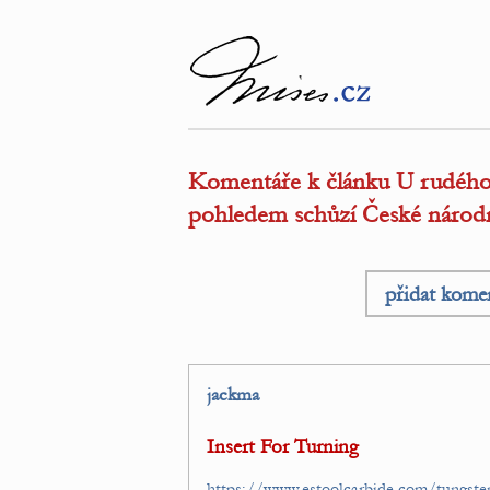
Komentáře k článku U rudého
pohledem schůzí České národn
přidat kome
jackma
Insert For Turning
https://www.estoolcarbide.com/tungsten