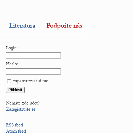
Literatura
Podpořte nás
Login:
Heslo:
zapamatovat si mě
Nemáte zde účet?
Zaregistrujte se!
RSS feed
Atom feed