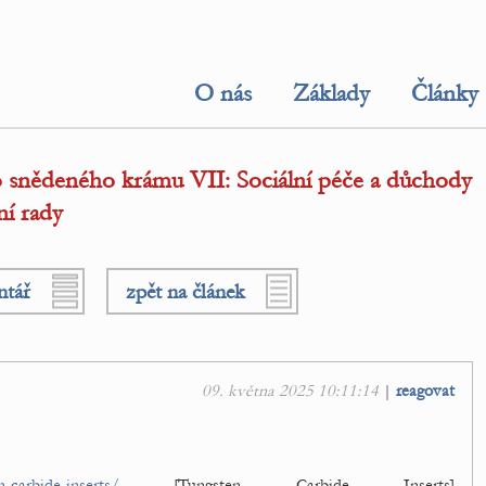
O nás
Základy
Články
 snědeného krámu VII: Sociální péče a důchody
í rady
ntář
zpět na článek
09. května 2025 10:11:14
|
reagovat
-carbide-inserts/
[Tungsten Carbide Inserts]