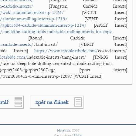
-carbide-inserts/
[Tungsten Carbide Inserts]
t/wckt-aluminum-inserts-p-1224/
[WCKT Insert]
/aluminum-milling-inserts-p-1219/
[SEHT Insert]
/apkt1604-carbide-aluminum-insert-p-1214/
[APKT Insert]
nc-lathe-cutting-tools-indexable-milling-inserts-for-copy-
/
[Round Carbide Inserts]
-carbide-inserts/
vbmt-insert/ [VBMT Insert]
ide Inserts]
https://www.estoolcarbide.com/
coated-inserts/
lcarbide.com/
indexable-inserts/tnmg-insert/ [TNMG Insert]
/use-for-deep-hole-drilling-cemented-carbide-cutting-tools-
pmx1704-rg-tpmx2405-rg-tpmx2807-rg/ [tpmx inserts]
/wcmt080412-u-drill-inserts-p-1209/ [WCMT Insert]
ntář
zpět na článek
Mises.cz
,
2026
Web vytvořil
Urza
.