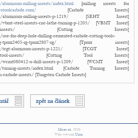
/aluminum-milling-inserts/index.html
[milling inserts for
stoolcarbide.com/
[Carbide Inserts]
ct/aluminum-milling-inserts-p-1219/ [SEHT Insert]
t/vbmt-steel-inserts-cnc-lathe-turning-p-1205/ [VBMT Insert]
ting-inserts/ [Cutting Inserts]
/use-for-deep-hole-drilling-cemented-carbide-cutting-tools-
pmx1704-rg-tpmx2405-rg-tpmx2807-rg/ [Tpmx inserts]
ct/tcgt-aluminum-inserts-p-1221/ [TCGT Insert]
ing-tool-inserts/ [Cutting Tool Inserts]
ct/wcmt080412-u-drill-inserts-p-1209/ [WCMT Insert]
t/turning-inserts/index.html [Carbide Turning Inserts]
n-carbide-inserts/ [Tungsten Carbide Inserts]
ntář
zpět na článek
Mises.cz
,
2026
Web vytvořil
Urza
.