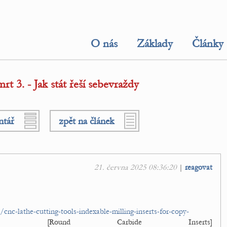
O nás
Základy
Články
t 3. - Jak stát řeší sebevraždy
ntář
zpět na článek
21. června 2025 08:36:20
|
reagovat
nc-lathe-cutting-tools-indexable-milling-inserts-for-copy-
/
[Round Carbide Inserts]