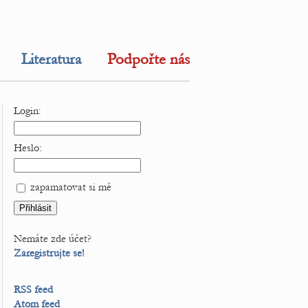
Literatura
Podpořte nás
Login:
Heslo:
zapamatovat si mě
Nemáte zde účet?
Zaregistrujte se!
RSS feed
Atom feed