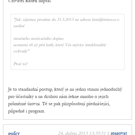
Uživatel Radek napsal:
"Jak: zájemce prosíme do 31.5.2013 na adresu lami@mises.cz.o
zaslání
stručného motivačního dopisu
seznamu tří až pěti knih, které Vás nejvíce intelektuálně
ovlivnily"
Proč to?
Je to standardní postup, který je na jednu stranu jednoduchý
pro účastníky a na druhou nám řekne mnoho o jejich
průměrné úrovni. Té se pak přizpůsobují přednášející,
případně i program.
gofry
24. dubna 2013 13:39:51
|
reagovat