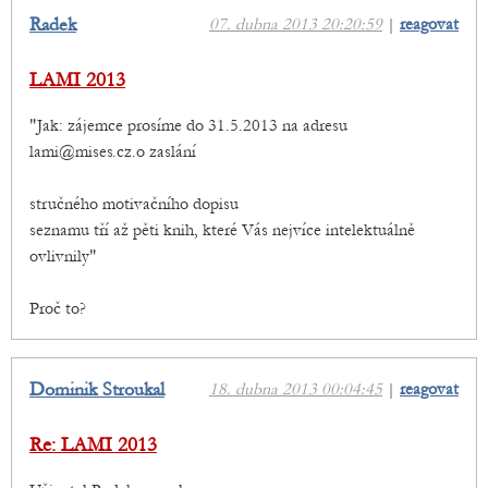
Radek
07. dubna 2013 20:20:59
|
reagovat
LAMI 2013
"Jak: zájemce prosíme do 31.5.2013 na adresu
lami@mises.cz.o zaslání
stručného motivačního dopisu
seznamu tří až pěti knih, které Vás nejvíce intelektuálně
ovlivnily"
Proč to?
Dominik Stroukal
18. dubna 2013 00:04:45
|
reagovat
Re: LAMI 2013