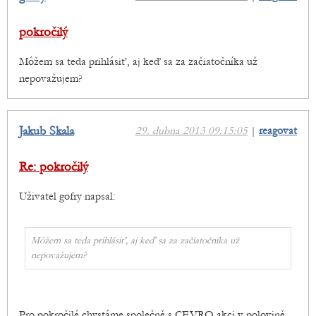
pokročilý
Môžem sa teda prihlásiť, aj keď sa za začiatočníka už
nepovažujem?
Jakub Skala
29. dubna 2013 09:15:05
|
reagovat
Re: pokročilý
Uživatel gofry napsal:
Môžem sa teda prihlásiť, aj keď sa za začiatočníka už
nepovažujem?
Pro pokročilé chystáme společně s CEVRO akci v polovině