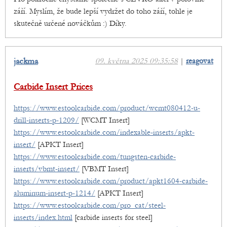
září. Myslím, že bude lepší vydržet do toho září, tohle je
skutečně určené nováčkům :) Díky.
jackma
09. května 2025 09:35:58
|
reagovat
Carbide Insert Prices
https://www.estoolcarbide.com/product/wcmt080412-u-
drill-inserts-p-1209/
[WCMT Insert]
https://www.estoolcarbide.com/indexable-inserts/apkt-
insert/
[APKT Insert]
https://www.estoolcarbide.com/tungsten-carbide-
inserts/vbmt-insert/
[VBMT Insert]
https://www.estoolcarbide.com/product/apkt1604-carbide-
aluminum-insert-p-1214/
[APKT Insert]
https://www.estoolcarbide.com/pro_cat/steel-
inserts/index.html
[carbide inserts for steel]