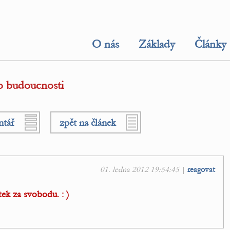
O nás
Základy
Články
o budoucnosti
ntář
zpět na článek
01. ledna 2012 19:54:45
|
reagovat
ek za svobodu. : )