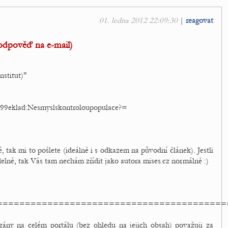
01. ledna 2012 22:09:30
|
reagovat
(odpověď na e-mail)
stitut)"
9eklad:Nesmyslskontroloupopulace?=
, tak mi to pošlete (ideálně i s odkazem na původní článek). Jestli
elně, tak Vás tam nechám zřídit jako autora mises.cz normálně :)
=========================================
ány na celém portálu (bez ohledu na jejich obsah) považuji za