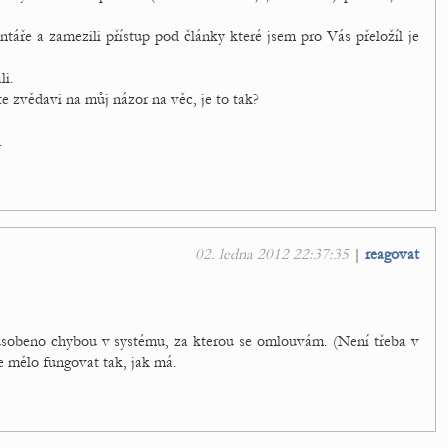
áře a zamezili přístup pod články které jsem pro Vás přeložíl je
li.
e zvědavi na můj názor na věc, je to tak?
.
02. ledna 2012 22:37:35
|
reagovat
ůsobeno chybou v systému, za kterou se omlouvám. (Není třeba v
e mělo fungovat tak, jak má.