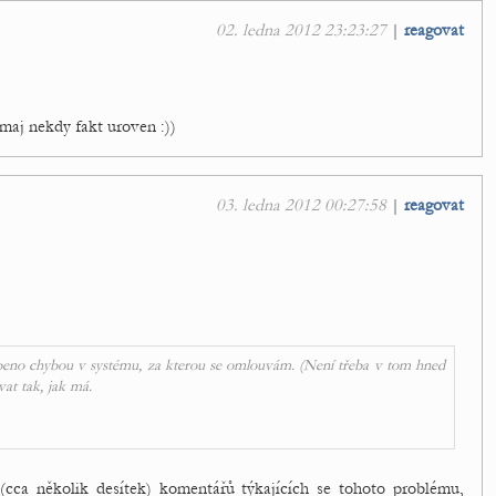
02. ledna 2012 23:23:27
|
reagovat
 maj nekdy fakt uroven :))
03. ledna 2012 00:27:58
|
reagovat
beno chybou v systému, za kterou se omlouvám. (Není třeba v tom hned
at tak, jak má.
(cca několik desítek) komentářů týkajících se tohoto problému,