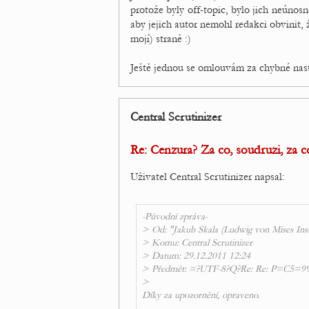
protože byly off-topic, bylo jich neúnos
aby jejich autor nemohl redakci obvinit,
mojí) straně :)
Ještě jednou se omlouvám za chybné nast
Central Scrutinizer
Re: Cenzura? Za co, soudruzi, za 
Uživatel Central Scrutinizer napsal:
-Původní zpráva-
> Od: "Jakub Skala (Ludwig von Mises Inst
> Komu: Central Scrutinizer
> Datum: 29.12.2011 12:24
> Předmět: =?UTF-8?Q?Re: Re: P=C5=99e
>
Díky za upozornění, opraveno.