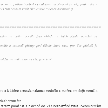
tak mi to pošlete (ideálně i s odkazem na původní článek). Jestli máte v
Vás tam nechám zřídit jako autora mises.cz normálně :)
==========================================
zány na celém portálu (bez ohledu na jejich obsah) považuji za
táře a zamezili přístup pod články které jsem pro Vás přeložíl je
zvědavi na můj názor na věc, je to tak?
ou a k žádné cenzuře nakonec nedošlo a možná ani dojít nemělo.
plach vymažte.
 strany pomáhat a z druhé do Vás bezostyšně vrtat. Neomlouvám