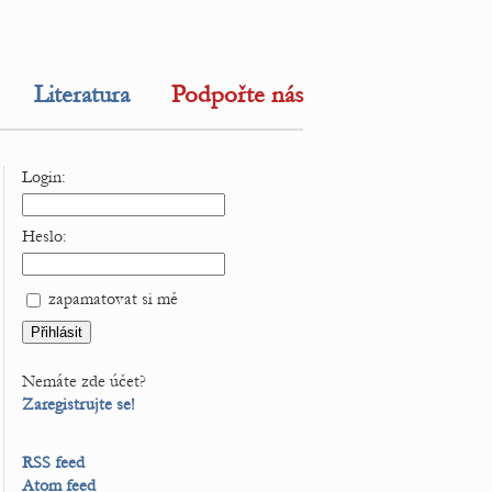
Literatura
Podpořte nás
Login:
Heslo:
zapamatovat si mě
Nemáte zde účet?
Zaregistrujte se!
RSS feed
Atom feed