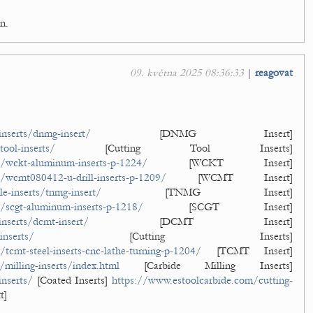
on.
09. května 2025 08:36:33
|
reagovat
inserts/dnmg-insert/
[DNMG Insert]
ool-inserts/
[Cutting Tool Inserts]
t/wckt-aluminum-inserts-p-1224/
[WCKT Insert]
/wcmt080412-u-drill-inserts-p-1209/
[WCMT Insert]
e-inserts/tnmg-insert/
[TNMG Insert]
/scgt-aluminum-inserts-p-1218/
[SCGT Insert]
nserts/dcmt-insert/
[DCMT Insert]
inserts/
[Cutting Inserts]
tcmt-steel-inserts-cnc-lathe-turning-p-1204/
[TCMT Insert]
milling-inserts/index.html
[Carbide Milling Inserts]
nserts/
[Coated Inserts]
https://www.estoolcarbide.com/cutting-
t]