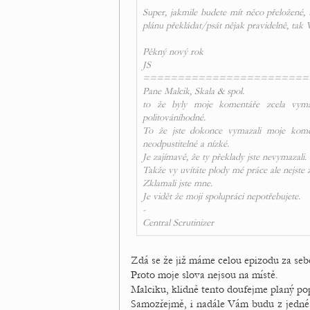
Super, jakmile budete mít něco přeložené, 
plánu překládat/psát nějak pravidelně, tak 
Pěkný nový rok
JS
========================
Pane Malcik, Skala & spol.
to že byly moje komentáře zcela vyma
politováníhodné.
To že jste dokonce vymazali moje komen
neodpustitelné a nízké.
Je zajímavě, že ty překlady jste nevymazali.
Takže vy uvítáte plody mé práce ale nejste 
Zklamali jste mne.
Je vidět že moji spolupráci nepotřebujete.
-
Central Scrutinizer
Zdá se že již máme celou epizodu za seb
Proto moje slova nejsou na místě.
Malciku, klidně tento doufejme planý po
Samozřejmě, i nadále Vám budu z jedné