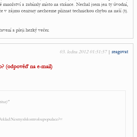
né množství a zabíraly místo na stránce. Nechal jsem jen ty úvodní,
 že v zájmu cenzury nechceme přiznat technickou chybu na naší (tj.
avení a přeji hezký večer.
03. ledna 2012 01:51:57
|
reagovat
co? (odpověď na e-mail)
itut)"
klad:Nesmyslskontroloupopulace?=