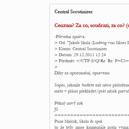
Central Scrutinizer
Cenzura? Za co, soudruzi, za co? 
-Původní zpráva-
> Od: "Jakub Skala (Ludwig von Mises In
> Komu: Central Scrutinizer
> Datum: 29.12.2011 12:24
> Předmět: =?UTF-8?Q?Re: Re: P=C5=9
>
Díky za upozornění, opraveno.
Super, jakmile budete mít něco přeložené
máte v plánu překládat/psát nějak pravid
Pěkný nový rok
JS
=======================
Pane Malcik, Skala & spol.
to že byly moje komentáře zcela vymaz