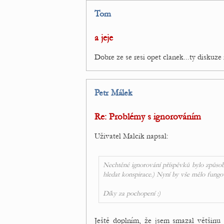
Tom
a jeje
Dobre ze se resi opet clanek...ty diskuze
Petr Málek
Re: Problémy s ignorováním
Uživatel Malcik napsal:
Nechtěné ignorování příspěvků bylo způso
hledat konspirace.) Nyní by vše mělo fungov
Díky za pochopení :)
Ještě doplním, že jsem smazal většinu 