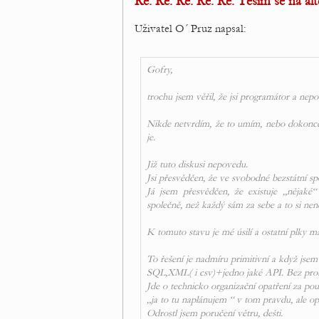
Re: Re: Re: Re: Re: Těším se na alt
Uživatel O´ Pruz napsal:
Gofry,
trochu jsem věřil, že jsi programátor a nep
Nikde netvrdím, že to umím, nebo dokonce, 
je.
Již tuto diskusi nepovedu.
Jsi přesvědčen, že ve svobodné bezstátní spo
Já jsem přesvědčen, že existuje „nějaké
společně, než každý sám za sebe a to si nen
K tomuto stavu je mé úsilí a ostatní plky 
To řešení je nadmíru primitivní a když jsem 
SQL,XML( i csv)+jedno jaké API. Bez pr
Jde o technicko organizační opatření za použ
„ja to tu naplánujem “ v tom pravdu, ale o
Odrostl jsem poručení větru, dešti.