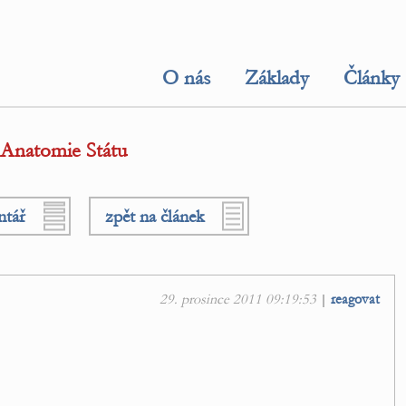
O nás
Základy
Články
 Anatomie Státu
ntář
zpět na článek
29. prosince 2011 09:19:53
|
reagovat