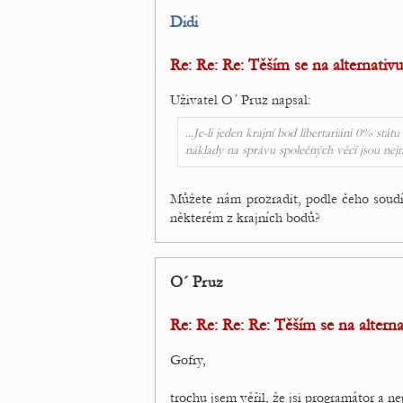
Didi
Re: Re: Re: Těším se na alternativu
Uživatel O´ Pruz napsal:
...Je-li jeden krajní bod libertariáni 0% st
náklady na správu společných věcí jsou nejm
Můžete nám prozradit, podle čeho soudí
některém z krajních bodů?
O´ Pruz
Re: Re: Re: Re: Těším se na alterna
Gofry,
trochu jsem věřil, že jsi programátor a 