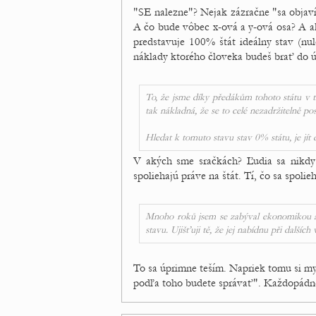
"SE nalezne"? Nejak zázračne "sa objav
A čo bude vôbec x-ová a y-ová osa? A ak
predstavuje 100% štát ideálny stav (nu
náklady ktorého človeka budeš brať do 
To, že jsme díky předákům tohoto státu v t
tak nákladná, že se to celé nezadržitelně pos
Hledat k tomuto stavu stav 0% státu, je jít 
V akých sme sračkách? Ľudia sa nikdy 
spoliehajú práve na štát. Tí, čo sa spol
Mnoho roků jsem se zabýval ekonomikou a
stavu. Ujišťuji tě, že jej nabídnu při dalších
To sa úprimne teším. Napriek tomu si mys
podľa toho budete správať". Každopádne