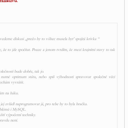
ernativu.
ovedeme diskusi „prečo by to vôbec musela byť spojitá krivka “
že to jde spočítat. Pouze a jenom tvrdím, že mezi krajními stavy to tak
lečnosti bude dobře, tak jo.
“ nutné optimum státu, nebo spíš výhodnosti spravovat společné věci
echám vyvrátit.
mám na háku.
jej zvládl naprogramovat já, pro tebe by to byla hračka.
oblémů i MySQL.
ití výpočetní techniky.
pravdu není.