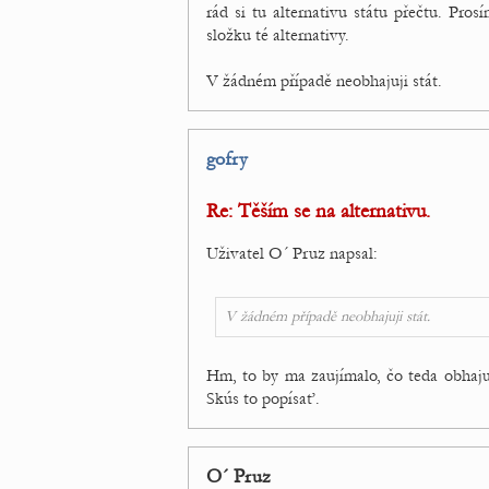
rád si tu alternativu státu přečtu. Pr
složku té alternativy.
V žádném případě neobhajuji stát.
gofry
Re: Těším se na alternativu.
Uživatel O´ Pruz napsal:
V žádném případě neobhajuji stát.
Hm, to by ma zaujímalo, čo teda obhajuje
Skús to popísať.
O´ Pruz