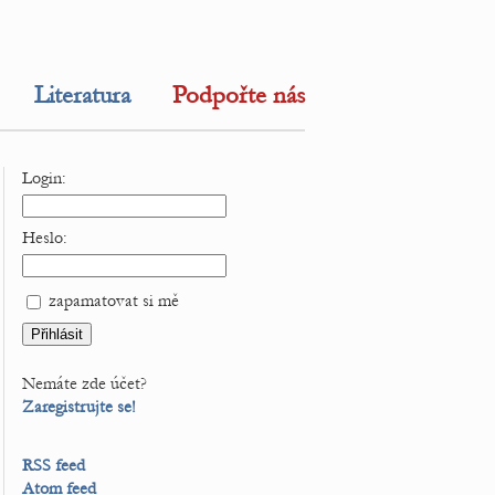
Literatura
Podpořte nás
Login:
Heslo:
zapamatovat si mě
Nemáte zde účet?
Zaregistrujte se!
RSS feed
Atom feed