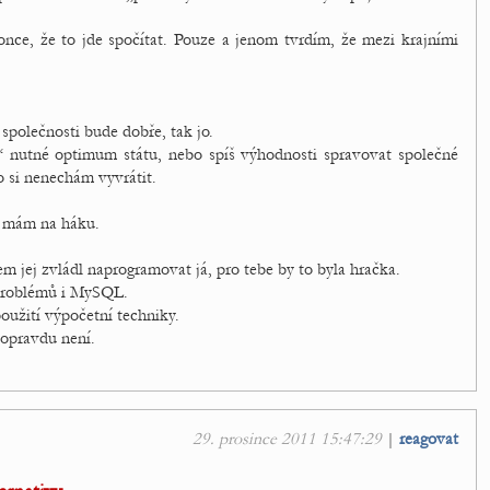
ce, že to jde spočítat. Pouze a jenom tvrdím, že mezi krajními
společnosti bude dobře, tak jo.
é“ nutné optimum státu, nebo spíš výhodnosti spravovat společné
o si nenechám vyvrátit.
ky mám na háku.
em jej zvládl naprogramovat já, pro tebe by to byla hračka.
problémů i MySQL.
oužití výpočetní techniky.
 opravdu není.
29. prosince 2011 15:47:29
|
reagovat