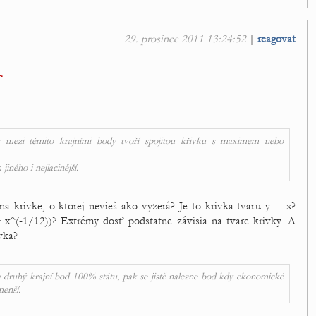
29. prosince 2011 13:24:52
|
reagovat
.
y mezi těmito krajními body tvoří spojitou křivku s maximem nebo
ného i nejlacinější.
na krivke, o ktorej nevieš ako vyzerá? Je to krivka tvaru y = x?
 x^(-1/12))? Extrémy dosť podstatne závisia na tvare krivky. A
vka?
u a druhý krajní bod 100% státu, pak se jistě nalezne bod kdy ekonomické
menší.