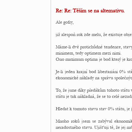
Re: Re: Těším se na alternativu.
Ale gofry,
již alespoň rok zde melu, že existuje obje
Máme-li dvě protichůdné tendence, stav
minimem, tedy optimem mezi nimi.
Ono maximum optima je bod který je krom
Je-li jeden krajní bod libertariáni 0% 
ekonomické náklady na správu společnýc
To, že jsme díky předákům tohoto státu 
státu je tak nákladná, že se to celé nezad
Hledat k tomuto stavu stav 0% státu, je j
Mnoho roků jsem se zabýval ekonomik
neradostného stavu. Ujišťuji tě, že jej na