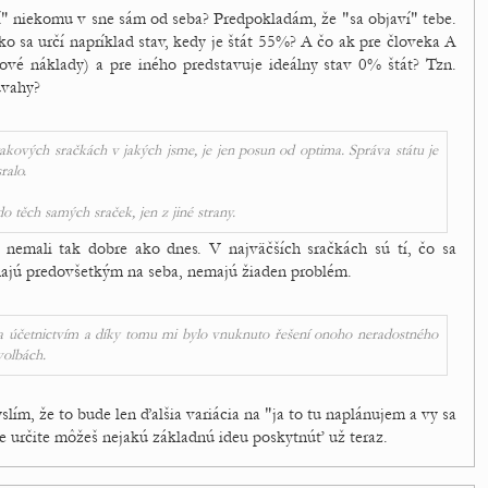
í" niekomu v sne sám od seba? Predpokladám, že "sa objaví" tebe.
o sa určí napríklad stav, kedy je štát 55%? A čo ak pre človeka A
lové náklady) a pre iného predstavuje ideálny stav 0% štát? Tzn.
úvahy?
akových sračkách v jakých jsme, je jen posun od optima. Správa státu je
ralo.
do těch samých sraček, jen z jiné strany.
nemali tak dobre ako dnes. V najväčších sračkách sú tí, čo sa
iehajú predovšetkým na seba, nemajú žiaden problém.
 účetnictvím a díky tomu mi bylo vnuknuto řešení onoho neradostného
 volbách.
lím, že to bude len ďalšia variácia na "ja to tu naplánujem a vy sa
 určite môžeš nejakú základnú ideu poskytnúť už teraz.