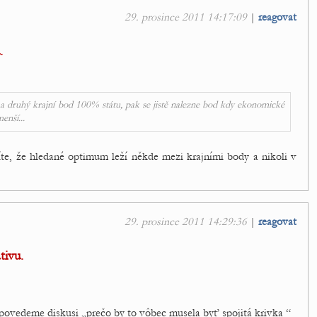
29. prosince 2011 14:17:09
|
reagovat
.
átu a druhý krajní bod 100% státu, pak se jistě nalezne bod kdy ekonomické
enší...
te, že hledané optimum leží někde mezi krajními body a nikoli v
29. prosince 2011 14:29:36
|
reagovat
tivu.
nepovedeme diskusi „prečo by to vôbec musela byť spojitá krivka “