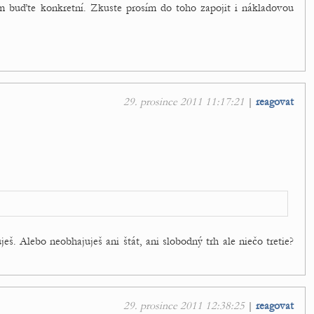
osím buďte konkretní. Zkuste prosím do toho zapojit i nákladovou
29. prosince 2011 11:17:21
|
reagovat
š. Alebo neobhajuješ ani štát, ani slobodný trh ale niečo tretie?
29. prosince 2011 12:38:25
|
reagovat