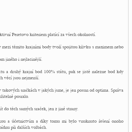
ktivní Peretovo kriteriem platící za všech okolností.
y mezi těmito krajními body tvoří spojitou křivku s maximem nebo
 jiného i nejlacinější.
státu a druhý krajní bod 100% státu, pak se jistě nalezne bod kdy
h věcí jsou nejmenší.
v takových sračkách v jakých jsme, je jen posun od optima. Správa
ržitelně posralo.
ít do těch samých sraček, jen z jiné strany.
ou a účetnictvím a díky tomu mi bylo vnuknuto řešení onoho
bídnu při dalších volbách.