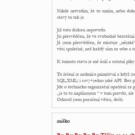
Nikde netvrdím, že to umím, nebo dokon
stavy to tak je.
Již tuto diskusi nepovedu.
Jsi přesvědčen, že ve svobodné bezstátní 
Já jsem přesvědčen, že existuje „nějak
věci společně, než každý sám za sebe a t
K tomuto stavu je mé úsilí a ostatní pl
To řešení je nadmíru primitivní a když js
SQL,XML( i csv)+jedno jaké API. Bez 
Jde o technicko organizační opatření za p
„ja to tu naplánujem “ v tom pravdu, ale
Odrostl jsem poručení větru, dešti.
miško