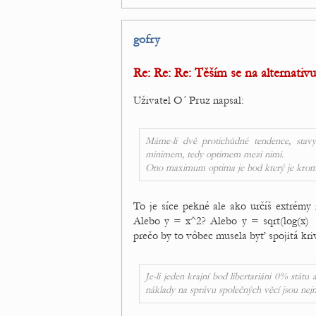
gofry
Re: Re: Re: Těším se na alternativu
Uživatel O´ Pruz napsal:
Máme-li dvě protichůdné tendence, stav
minimem, tedy optimem mezi nimi.
Ono maximum optima je bod který je krom ji
To je síce pekné ale ako určíš extrémy 
Alebo y = x^2? Alebo y = sqrt(log(x) ·
prečo by to vôbec musela byť spojitá kri
Je-li jeden krajní bod libertariáni 0% stát
náklady na správu společných věcí jsou nej