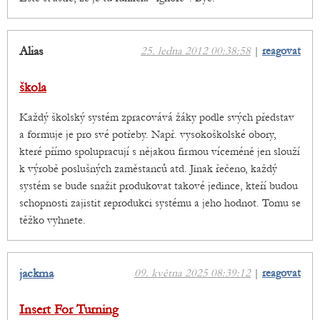
Alias
25. ledna 2012 00:38:58
|
reagovat
škola
Každý školský systém zpracovává žáky podle svých představ
a formuje je pro své potřeby. Např. vysokoškolské obory,
které přímo spolupracují s nějakou firmou víceméně jen slouží
k výrobě poslušných zaměstanců atd. Jinak řečeno, každý
systém se bude snažit produkovat takové jedince, kteří budou
schopnosti zajistit reprodukci systému a jeho hodnot. Tomu se
těžko vyhnete.
jackma
09. května 2025 08:39:12
|
reagovat
Insert For Turning