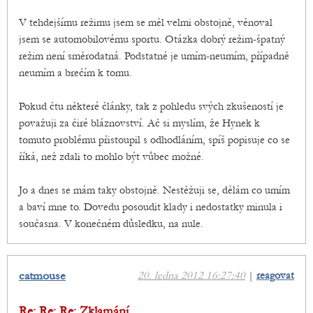
V tehdejšímu režimu jsem se měl velmi obstojně, věnoval
jsem se automobilovému sportu. Otázka dobrý režim-špatný
režim není směrodatná. Podstatné je umím-neumím, případně
neumím a brečím k tomu.
Pokud čtu některé články, tak z pohledu svých zkušeností je
považuji za čiré bláznovství. Ač si myslím, že Hynek k
tomuto problému přistoupil s odhodláním, spíš popisuje co se
říká, než zdali to mohlo být vůbec možné.
Jo a dnes se mám taky obstojně. Nestěžuji se, dělám co umím
a baví mne to. Dovedu posoudit klady i nedostatky minula i
současna. V konečném důsledku, na nule.
catmouse
20. ledna 2012 16:27:40
|
reagovat
Re: Re: Re: Zklamání