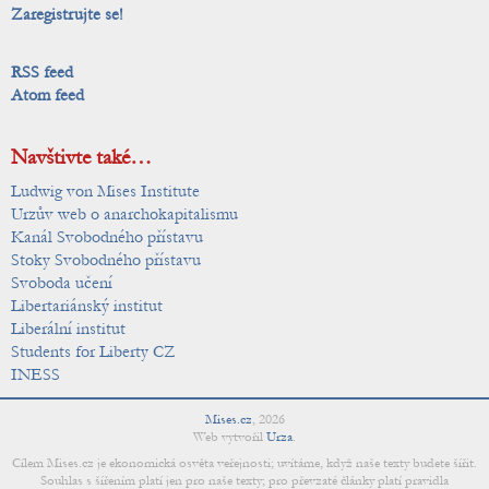
Zaregistrujte se!
RSS feed
Atom feed
Navštivte také…
Ludwig von Mises Institute
Urzův web o anarchokapitalismu
Kanál Svobodného přístavu
Stoky Svobodného přístavu
Svoboda učení
Libertariánský institut
Liberální institut
Students for Liberty CZ
INESS
Mises.cz
,
2026
Web vytvořil
Urza
.
Cílem Mises.cz je ekonomická osvěta veřejnosti; uvítáme, když naše texty budete šířit.
Souhlas s šířením platí jen pro naše texty; pro převzaté články platí pravidla