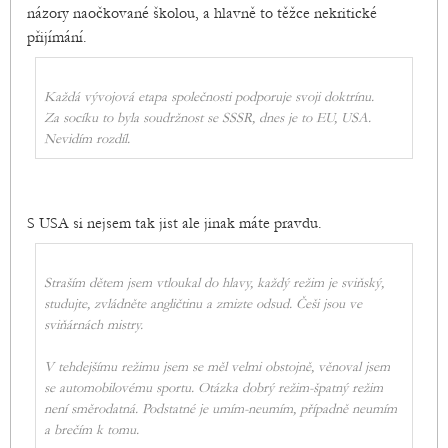
názory naočkované školou, a hlavně to těžce nekritické
přijímání.
Každá vývojová etapa společnosti podporuje svoji doktrínu.
Za socíku to byla soudržnost se SSSR, dnes je to EU, USA.
Nevidím rozdíl.
S USA si nejsem tak jist ale jinak máte pravdu.
Straším dětem jsem vtloukal do hlavy, každý režim je sviňský,
studujte, zvládněte angličtinu a zmizte odsud. Češi jsou ve
sviňárnách mistry.
V tehdejšímu režimu jsem se měl velmi obstojně, věnoval jsem
se automobilovému sportu. Otázka dobrý režim-špatný režim
není směrodatná. Podstatné je umím-neumím, případně neumím
a brečím k tomu.