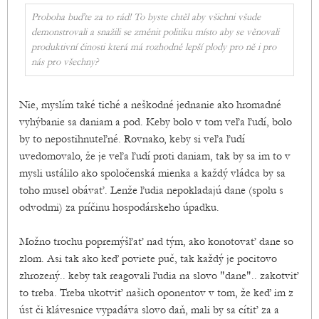
Proboha buďte za to rád! To byste chtěl aby všichni všude
demonstrovali a snažili se změnit politiku místo aby se věnovali
produktivní činosti která má rozhodně lepší plody pro ně i pro
nás pro všechny?
Nie, myslím také tiché a neškodné jednanie ako hromadné
vyhýbanie sa daniam a pod. Keby bolo v tom veľa ľudí, bolo
by to nepostihnuteľné. Rovnako, keby si veľa ľudí
uvedomovalo, že je veľa ľudí proti daniam, tak by sa im to v
mysli ustálilo ako spoločenská mienka a každý vládca by sa
toho musel obávať. Lenže ľudia nepokladajú dane (spolu s
odvodmi) za príčinu hospodárskeho úpadku.
Možno trochu popremýšľať nad tým, ako konotovať dane so
zlom. Asi tak ako keď poviete puč, tak každý je pocitovo
zhrozený.. keby tak reagovali ľudia na slovo "dane".. zakotviť
to treba. Treba ukotviť našich oponentov v tom, že keď im z
úst či klávesnice vypadáva slovo daň, mali by sa cítiť za a