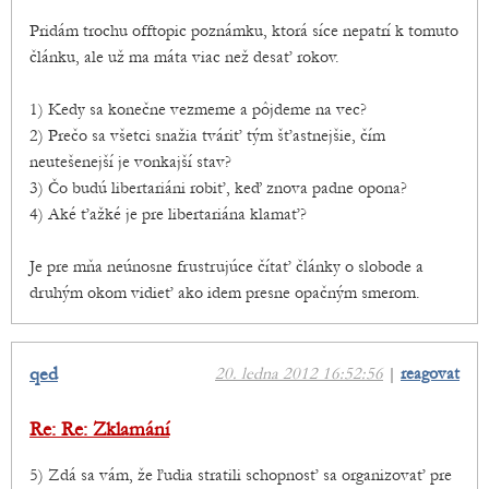
Pridám trochu offtopic poznámku, ktorá síce nepatrí k tomuto
článku, ale už ma máta viac než desať rokov.
1) Kedy sa konečne vezmeme a pôjdeme na vec?
2) Prečo sa všetci snažia tváriť tým šťastnejšie, čím
neutešenejší je vonkajší stav?
3) Čo budú libertariáni robiť, keď znova padne opona?
4) Aké ťažké je pre libertariána klamať?
Je pre mňa neúnosne frustrujúce čítať články o slobode a
druhým okom vidieť ako idem presne opačným smerom.
qed
20. ledna 2012 16:52:56
|
reagovat
Re: Re: Zklamání
5) Zdá sa vám, že ľudia stratili schopnosť sa organizovať pre