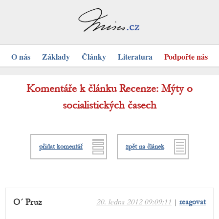
O nás
Základy
Články
Literatura
Podpořte nás
Komentáře k článku Recenze: Mýty o
socialistických časech
přidat komentář
zpět na článek
O´ Pruz
20. ledna 2012 09:09:11
|
reagovat