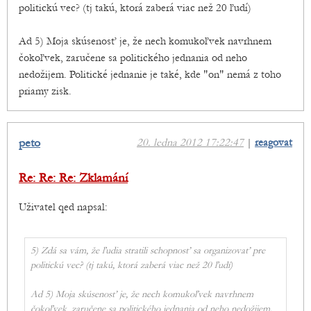
politickú vec? (tj takú, ktorá zaberá viac než 20 ľudí)
Ad 5) Moja skúsenosť je, že nech komukoľvek navrhnem
čokoľvek, zaručene sa politického jednania od neho
nedožijem. Politické jednanie je také, kde "on" nemá z toho
priamy zisk.
peto
20. ledna 2012 17:22:47
|
reagovat
Re: Re: Re: Zklamání
Uživatel qed napsal:
5) Zdá sa vám, že ľudia stratili schopnosť sa organizovať pre
politickú vec? (tj takú, ktorá zaberá viac než 20 ľudí)
Ad 5) Moja skúsenosť je, že nech komukoľvek navrhnem
čokoľvek, zaručene sa politického jednania od neho nedožijem.