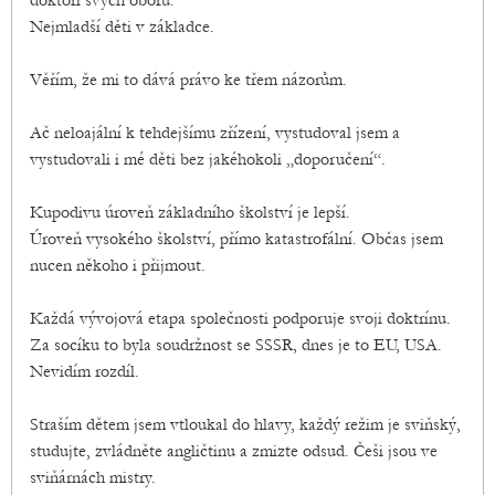
doktoři svých oborů.
Nejmladší děti v základce.
Věřím, že mi to dává právo ke třem názorům.
Ač neloajální k tehdejšímu zřízení, vystudoval jsem a
vystudovali i mé děti bez jakéhokoli „doporučení“.
Kupodivu úroveň základního školství je lepší.
Úroveň vysokého školství, přímo katastrofální. Občas jsem
nucen někoho i přijmout.
Každá vývojová etapa společnosti podporuje svoji doktrínu.
Za socíku to byla soudržnost se SSSR, dnes je to EU, USA.
Nevidím rozdíl.
Straším dětem jsem vtloukal do hlavy, každý režim je sviňský,
studujte, zvládněte angličtinu a zmizte odsud. Češi jsou ve
sviňárnách mistry.