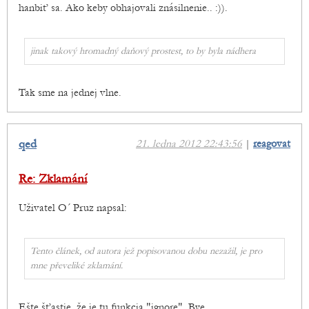
hanbiť sa. Ako keby obhajovali znásilnenie.. :)).
jinak takový hromadný daňový prostest, to by byla nádhera
Tak sme na jednej vlne.
qed
21. ledna 2012 22:43:56
|
reagovat
Re: Zklamání
Uživatel O´ Pruz napsal:
Tento článek, od autora jež popisovanou dobu nezažil, je pro
mne převeliké zklamání.
Ešte šťastie, že je tu funkcia "ignore". Bye.