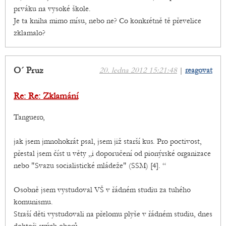
prváku na vysoké škole.
Je ta kniha mimo mísu, nebo ne? Co konkrétně tě převelice
zklamalo?
O´ Pruz
20. ledna 2012 15:21:48
|
reagovat
Re: Re: Zklamání
Tanguero,
jak jsem jmnohokrát psal, jsem již starší kus. Pro poctivost,
přestal jsem číst u věty „i doporučení od pionýrské organizace
nebo "Svazu socialistické mládeže" (SSM) [4]. “
Osobně jsem vystudoval VŠ v řádném studiu za tuhého
komunismu.
Straší děti vystudovali na přelomu plyše v řádném studiu, dnes