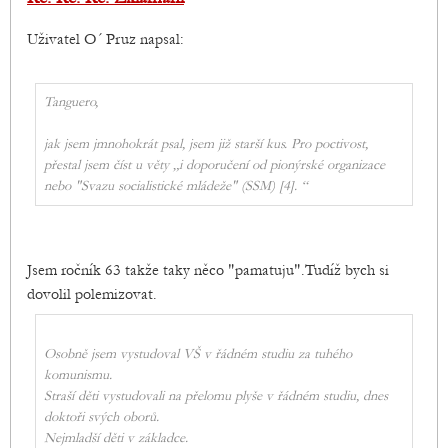
Uživatel O´ Pruz napsal:
Tanguero,
jak jsem jmnohokrát psal, jsem již starší kus. Pro poctivost,
přestal jsem číst u věty „i doporučení od pionýrské organizace
nebo "Svazu socialistické mládeže" (SSM) [4]. “
Jsem ročník 63 takže taky něco "pamatuju".Tudíž bych si
dovolil polemizovat.
Osobně jsem vystudoval VŠ v řádném studiu za tuhého
komunismu.
Straší děti vystudovali na přelomu plyše v řádném studiu, dnes
doktoři svých oborů.
Nejmladší děti v základce.