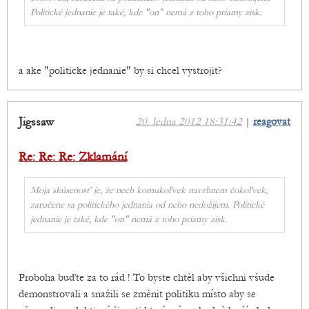
Politické jednanie je také, kde "on" nemá z toho priamy zisk.
a ake "politicke jednanie" by si chcel vystrojit?
Jigssaw
20. ledna 2012 18:31:42
|
reagovat
Re: Re: Re: Zklamání
Moja skúsenosť je, že nech komukoľvek navrhnem čokoľvek,
zaručene sa politického jednania od neho nedožijem. Politické
jednanie je také, kde "on" nemá z toho priamy zisk.
Proboha buďte za to rád ! To byste chtěl aby všichni všude
demonstrovali a snažili se změnit politiku místo aby se