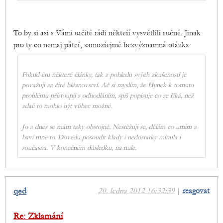
To by si asi s Vámi určitě rádi někteří vysvětlili ručně. Jinak
pro ty co nemaj páteř, samozřejmě bezvýznamná otázka.
Pokud čtu některé články, tak z pohledu svých zkušeností je
považuji za čiré bláznovství. Ač si myslím, že Hynek k tomuto
problému přistoupil s odhodláním, spíš popisuje co se říká, než
zdali to mohlo být vůbec možné.
Jo a dnes se mám taky obstojně. Nestěžuji se, dělám co umím a
baví mne to. Dovedu posoudit klady i nedostatky minula i
současna. V konečném důsledku, na nule.
qed
20. ledna 2012 16:32:39
|
reagovat
Re: Zklamání