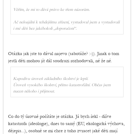
Věřím, že mi to dává právo ke třem názorům.
Ač neloajální k tehdejšímu zřízení, vystudoval jsem a vystudovali
i mé děti bez jakéhokoli „doporučení“.
Otázka jak jste to dával najevo (sabotáže? :-)). Jinak o tom
jestli děti mohou jít dál soudruzi rozhodovali, né že né.
Kupodivu úroveň základního školství je lepší.
Úroveň vysokého školství, přímo katastrofální. Občas jsem
nucen někoho i přijmout.
Co do tý úrovně počítáte je otázka. Já bych řekl - dříve
katastrofa (ideologie), dnes to samý (EU, ekologická výchova,
dějepis...), osobně se mi chce z toho zvracet jaké děti mají