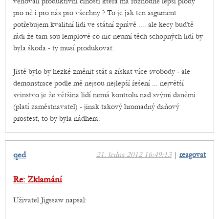
věnovali produktivní činosti která má rozhodně lepší plody
pro ně i pro nás pro všechny ? To je jak ten argument
potřebujem kvalitní lidi ve státní zprávě .... ale kecy buďtě
rádi že tam sou lemplové co nic neumí těch schopných lidí by
byla škoda - ty musí produkovat.
Jistě bylo by hezké změnit stát a získat více svobody - ale
demonstrace podle mě nejsou nejlepší řešení ... největší
svinstvo je že většina lidí nemá kontrolu nad svými daněmi
(platí zaměstnavatel) - jinak takový hromadný daňový
prostest, to by byla nádhera.
qed
21. ledna 2012 16:49:13
|
reagovat
Re: Zklamání
Uživatel Jigssaw napsal: