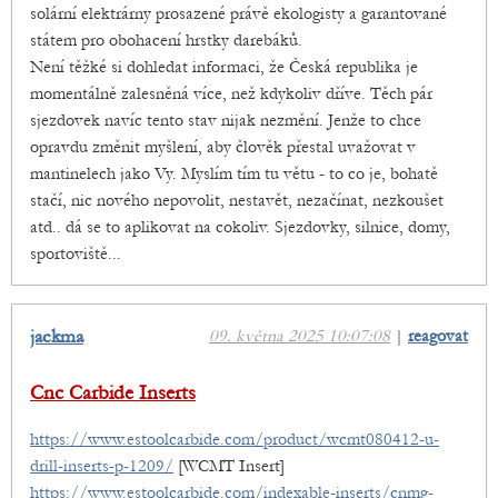
solární elektrárny prosazené právě ekologisty a garantované
státem pro obohacení hrstky darebáků.
Není těžké si dohledat informaci, že Česká republika je
momentálně zalesněná více, než kdykoliv dříve. Těch pár
sjezdovek navíc tento stav nijak nezmění. Jenže to chce
opravdu změnit myšlení, aby člověk přestal uvažovat v
mantinelech jako Vy. Myslím tím tu větu - to co je, bohatě
stačí, nic nového nepovolit, nestavět, nezačínat, nezkoušet
atd.. dá se to aplikovat na cokoliv. Sjezdovky, silnice, domy,
sportoviště...
jackma
09. května 2025 10:07:08
|
reagovat
Cnc Carbide Inserts
https://www.estoolcarbide.com/product/wcmt080412-u-
drill-inserts-p-1209/
[WCMT Insert]
https://www.estoolcarbide.com/indexable-inserts/cnmg-