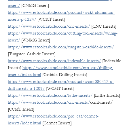
insert/
[CNMG Insert]
https://www.estoolcarbide.com/product/wckt-aluminum-
inserts-p-1224/
[WCKT Insert]
https://www.estoolcarbide.com/cnc-inserts/
[CNC Inserts]
https://www.estoolcarbide.com/cutting-tool-inserts/wnmg-
insert/
[WNMG Insert]
https://www.estoolcarbide.com/tungsten-carbide-inserts/
[Tungsten Carbide Inserts]
https://www.estoolcarbide.com/indexable-inserts/
[Indexable
Inserts]
https://www.estoolcarbide.com/pro_cat/drilling-
inserts/index.html
[Carbide Drilling Inserts]
https://www.estoolcarbide.com/product/wcmt080412-u-
drill-inserts-p-1209/
[WCMT Insert]
https://www.estoolcarbide.com/lathe-inserts/
[Lathe Inserts]
https://www.estoolcarbide.com/cnc-inserts/
ccmt-insert/
[CCMT Insert]
https://www.estoolcarbide.com/pro_cat/cermet-
inserts/index.html
[Cermet Inserts]