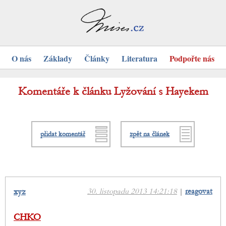
O nás
Základy
Články
Literatura
Podpořte nás
Komentáře k článku Lyžování s Hayekem
přidat komentář
zpět na článek
xyz
30. listopadu 2013 14:21:18
|
reagovat
CHKO