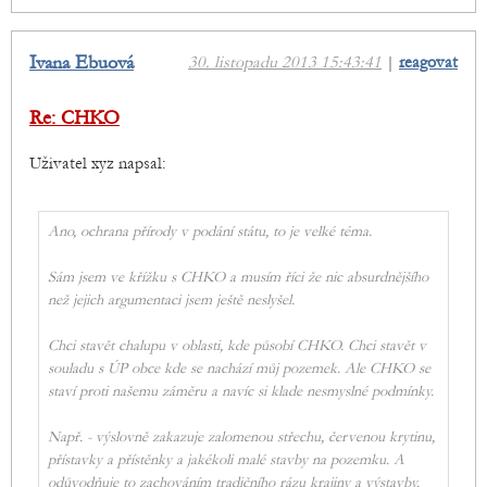
Ivana Ebuová
30. listopadu 2013 15:43:41
|
reagovat
Re: CHKO
Uživatel xyz napsal:
Ano, ochrana přírody v podání státu, to je velké téma.
Sám jsem ve křížku s CHKO a musím říci že nic absurdnějšího
než jejich argumentaci jsem ještě neslyšel.
Chci stavět chalupu v oblasti, kde působí CHKO. Chci stavět v
souladu s ÚP obce kde se nachází můj pozemek. Ale CHKO se
staví proti našemu záměru a navíc si klade nesmyslné podmínky.
Např. - výslovně zakazuje zalomenou střechu, červenou krytinu,
přístavky a přístěnky a jakékoli malé stavby na pozemku. A
odůvodňuje to zachováním tradičního rázu krajiny a výstavby.