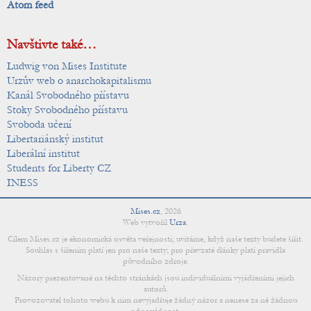
Atom feed
Navštivte také…
Ludwig von Mises Institute
Urzův web o anarchokapitalismu
Kanál Svobodného přístavu
Stoky Svobodného přístavu
Svoboda učení
Libertariánský institut
Liberální institut
Students for Liberty CZ
INESS
Mises.cz
,
2026
Web vytvořil
Urza
.
Cílem Mises.cz je ekonomická osvěta veřejnosti; uvítáme, když naše texty budete šířit.
Souhlas s šířením platí jen pro naše texty; pro převzaté články platí pravidla
původního zdroje.
Názory prezentované na těchto stránkách jsou individuálními vyjádřeními jejich
autorů.
Provozovatel tohoto webu k nim nevyjadřuje žádný názor a nenese za ně žádnou