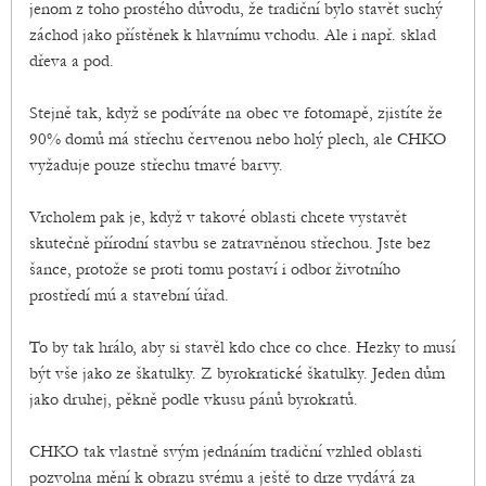
jenom z toho prostého důvodu, že tradiční bylo stavět suchý
záchod jako přístěnek k hlavnímu vchodu. Ale i např. sklad
dřeva a pod.
Stejně tak, když se podíváte na obec ve fotomapě, zjistíte že
90% domů má střechu červenou nebo holý plech, ale CHKO
vyžaduje pouze střechu tmavé barvy.
Vrcholem pak je, když v takové oblasti chcete vystavět
skutečně přírodní stavbu se zatravněnou střechou. Jste bez
šance, protože se proti tomu postaví i odbor životního
prostředí mú a stavební úřad.
To by tak hrálo, aby si stavěl kdo chce co chce. Hezky to musí
být vše jako ze škatulky. Z byrokratické škatulky. Jeden dům
jako druhej, pěkně podle vkusu pánů byrokratů.
CHKO tak vlastně svým jednáním tradiční vzhled oblasti
pozvolna mění k obrazu svému a ještě to drze vydává za