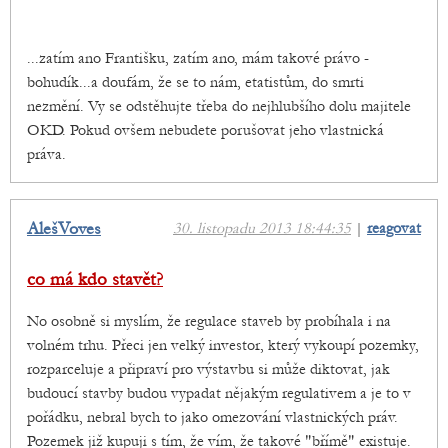
...zatím ano Františku, zatím ano, mám takové právo -
bohudík...a doufám, že se to nám, etatistům, do smrti
nezmění. Vy se odstěhujte třeba do nejhlubšího dolu majitele
OKD. Pokud ovšem nebudete porušovat jeho vlastnická
práva.
AlešVoves
30. listopadu 2013 18:44:35
|
reagovat
co má kdo stavět?
No osobně si myslím, že regulace staveb by probíhala i na
volném trhu. Přeci jen velký investor, který vykoupí pozemky,
rozparceluje a připraví pro výstavbu si může diktovat, jak
budoucí stavby budou vypadat nějakým regulativem a je to v
pořádku, nebral bych to jako omezování vlastnických práv.
Pozemek již kupuji s tím, že vím, že takové "břímě" existuje.