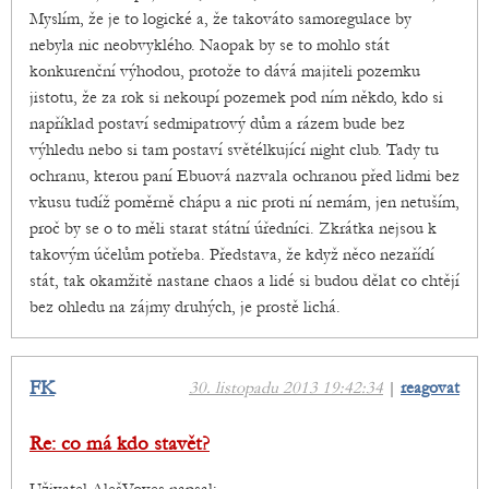
Myslím, že je to logické a, že takováto samoregulace by
nebyla nic neobvyklého. Naopak by se to mohlo stát
konkurenční výhodou, protože to dává majiteli pozemku
jistotu, že za rok si nekoupí pozemek pod ním někdo, kdo si
například postaví sedmipatrový dům a rázem bude bez
výhledu nebo si tam postaví světélkující night club. Tady tu
ochranu, kterou paní Ebuová nazvala ochranou před lidmi bez
vkusu tudíž poměrně chápu a nic proti ní nemám, jen netuším,
proč by se o to měli starat státní úředníci. Zkrátka nejsou k
takovým účelům potřeba. Představa, že když něco nezařídí
stát, tak okamžitě nastane chaos a lidé si budou dělat co chtějí
bez ohledu na zájmy druhých, je prostě lichá.
FK
30. listopadu 2013 19:42:34
|
reagovat
Re: co má kdo stavět?