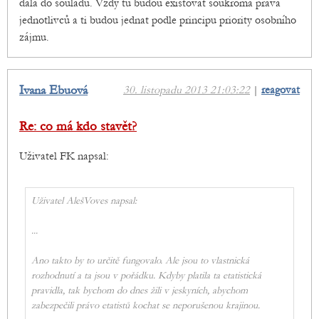
dala do souladu. Vždy tu budou existovat soukromá práva
jednotlivců a ti budou jednat podle principu priority osobního
zájmu.
Ivana Ebuová
30. listopadu 2013 21:03:22
|
reagovat
Re: co má kdo stavět?
Uživatel FK napsal:
Uživatel AlešVoves napsal:
...
Ano takto by to určitě fungovalo. Ale jsou to vlastnická
rozhodnutí a ta jsou v pořádku. Kdyby platila ta etatistická
pravidla, tak bychom do dnes žili v jeskyních, abychom
zabezpečili právo etatistů kochat se neporušenou krajinou.