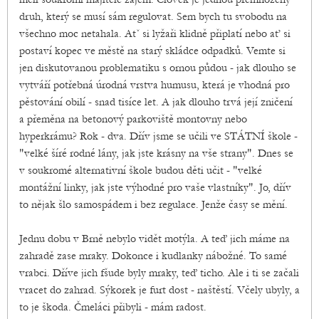
druh, který se musí sám regulovat. Sem bych tu svobodu na
všechno moc netahala. Atˇ si lyžaři klidně připlatí nebo ať si
postaví kopec ve městě na starý skládce odpadků. Vemte si
jen diskutovanou problematiku s ornou půdou - jak dlouho se
vytváří potřebná úrodná vrstva humusu, která je vhodná pro
pěstování obilí - snad tisíce let. A jak dlouho trvá její zničení
a přeměna na betonový parkoviště montovny nebo
hyperkrámu? Rok - dva. Dřív jsme se učili ve STÁTNÍ škole -
"velké šíré rodné lány, jak jste krásny na vše strany". Dnes se
v soukromé alternativní škole budou děti učit - "velké
montážní linky, jak jste výhodné pro vaše vlastníky". Jo, dřív
to nějak šlo samospádem i bez regulace. Jenže časy se mění.
Jednu dobu v Brně nebylo vidět motýla. A teď jich máme na
zahradě zase mraky. Dokonce i kudlanky nábožné. To samé
vrabci. Dříve jich fšude byly mraky, teď ticho. Ale i ti se začali
vracet do zahrad. Sýkorek je furt dost - naštěstí. Včely ubyly, a
to je škoda. Čmeláci přibyli - mám radost.