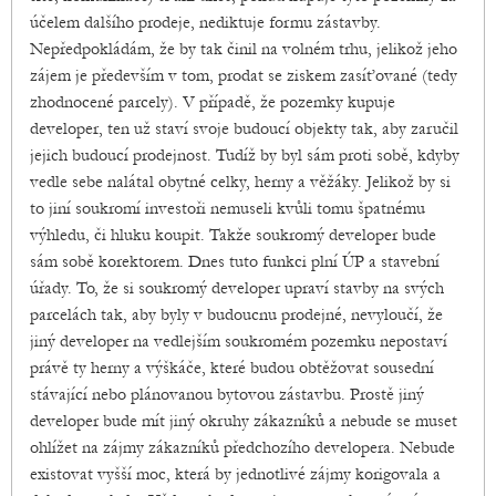
účelem dalšího prodeje, nediktuje formu zástavby.
Nepředpokládám, že by tak činil na volném trhu, jelikož jeho
zájem je především v tom, prodat se ziskem zasíťované (tedy
zhodnocené parcely). V případě, že pozemky kupuje
developer, ten už staví svoje budoucí objekty tak, aby zaručil
jejich budoucí prodejnost. Tudíž by byl sám proti sobě, kdyby
vedle sebe nalátal obytné celky, herny a věžáky. Jelikož by si
to jiní soukromí investoři nemuseli kvůli tomu špatnému
výhledu, či hluku koupit. Takže soukromý developer bude
sám sobě korektorem. Dnes tuto funkci plní ÚP a stavební
úřady. To, že si soukromý developer upraví stavby na svých
parcelách tak, aby byly v budoucnu prodejné, nevyloučí, že
jiný developer na vedlejším soukromém pozemku nepostaví
právě ty herny a výškáče, které budou obtěžovat sousední
stávající nebo plánovanou bytovou zástavbu. Prostě jiný
developer bude mít jiný okruhy zákazníků a nebude se muset
ohlížet na zájmy zákazníků předchozího developera. Nebude
existovat vyšší moc, která by jednotlivé zájmy korigovala a