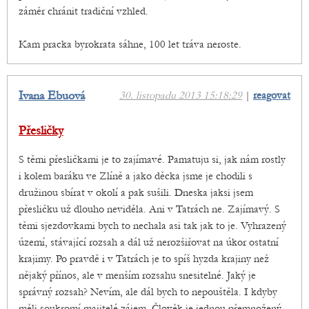
záměr chránit tradiční vzhled.
Kam pracka byrokrata sáhne, 100 let tráva neroste.
Ivana Ebuová
30. listopadu 2013 15:18:29
|
reagovat
Přesličky
S těmi přesličkami je to zajímavé. Pamatuju si, jak nám rostly
i kolem baráku ve Zlíně a jako děcka jsme je chodili s
družinou sbírat v okolí a pak sušili. Dneska jaksi jsem
přesličku už dlouho neviděla. Ani v Tatrách ne. Zajímavý. S
těmi sjezdovkami bych to nechala asi tak jak to je. Vyhrazený
území, stávající rozsah a dál už nerozšiřovat na úkor ostatní
krajimy. Po pravdě i v Tatrách je to spíš hyzda krajiny než
nějaký přínos, ale v menším rozsahu snesitelné. Jaký je
správný rozsah? Nevím, ale dál bych to nepouštěla. I kdyby
měli soukromí majitelé zájem. Člověk je jednou přemnožený