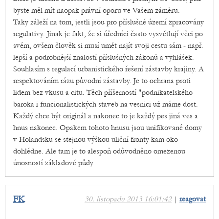
byste měl mít naopak právní oporu ve Vašem záměru.
Taky záleží na tom, jestli jsou pro příslušné území zpracovány
regulativy. Jinak je fakt, že si úředníci často vysvětlují věci po
svém, ovšem člověk si musí umět najít svoji cestu sám - např.
lepší a podrobnější znalostí příslušných zákonů a vyhlášek.
Souhlasím s regulací urbanistického řešení zástavby krajiny. A
respektováním rázu původní zástavby. Je to ochrana proti
lidem bez vkusu a citu. Těch příšerností "podnikatelského
baroka i funcionalistických staveb na vesnici už máme dost.
Každý chce být originál a nakonec to je každý pes jiná ves a
hnus nakonec. Opakem tohoto hnusu jsou unifikované domy
v Holandsku se stejnou výškou uliční fronty kam oko
dohlédne. Ale tam je to alespoň odůvodněno omezenou
únosností základové půdy.
FK
30. listopadu 2013 16:01:42
|
reagovat