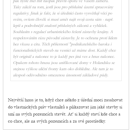
pak byste měl mít naopak právní oporu ve Vašem záměru.
Taky záleží na tom, jestli jsou pro příslušné území zpracovány
regulativy. Jinak je fakt, že si úředníci často vysvětlují věci po
svém, ovšem člověk si musí umět najít svoji cestu sám - např.
lepší a podrobnější znalostí příslušných zákonů a vyhlášek.
Souhlasím s regulací urbanistického řešení zástavby krajiny. A
respektováním rázu původní zástavby. Je to ochrana proti lidem
bez vkusu a citu. Těch příšerností "podnikatelského baroka i
funcionalistických staveb na vesnici už máme dost. Každý chce
být originál a nakonec to je každý pes jiná ves a hnus nakonec.
Opakem tohoto hnusu jsou unifikované domy v Holandsku se
stejnou výškou uliční fronty kam oko dohlédne. Ale tam je to
alespoň odůvodněno omezenou únosností základové půdy.
Největší hnus je to, když chce někdo z úřední moci zasahovat
do vlastnických práv vlastníků a přikazovat jim jaké stavby si
smí na svých pozemcích stavět. Ať si každý staví kde chce a
co chce, ale na svých pozemcích a za své prostředky.