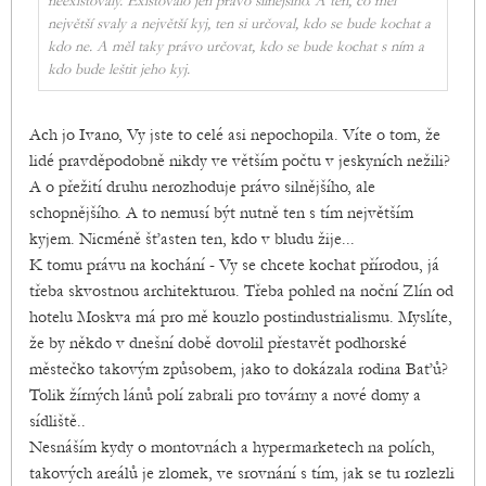
neexistovaly. Existovalo jen právo silnějšího. A ten, co měl
největší svaly a největší kyj, ten si určoval, kdo se bude kochat a
kdo ne. A měl taky právo určovat, kdo se bude kochat s ním a
kdo bude leštit jeho kyj.
Ach jo Ivano, Vy jste to celé asi nepochopila. Víte o tom, že
lidé pravděpodobně nikdy ve větším počtu v jeskyních nežili?
A o přežití druhu nerozhoduje právo silnějšího, ale
schopnějšího. A to nemusí být nutně ten s tím největším
kyjem. Nicméně šťasten ten, kdo v bludu žije...
K tomu právu na kochání - Vy se chcete kochat přírodou, já
třeba skvostnou architekturou. Třeba pohled na noční Zlín od
hotelu Moskva má pro mě kouzlo postindustrialismu. Myslíte,
že by někdo v dnešní době dovolil přestavět podhorské
městečko takovým způsobem, jako to dokázala rodina Baťů?
Tolik žírných lánů polí zabrali pro továrny a nové domy a
sídliště..
Nesnáším kydy o montovnách a hypermarketech na polích,
takových areálů je zlomek, ve srovnání s tím, jak se tu rozlezli