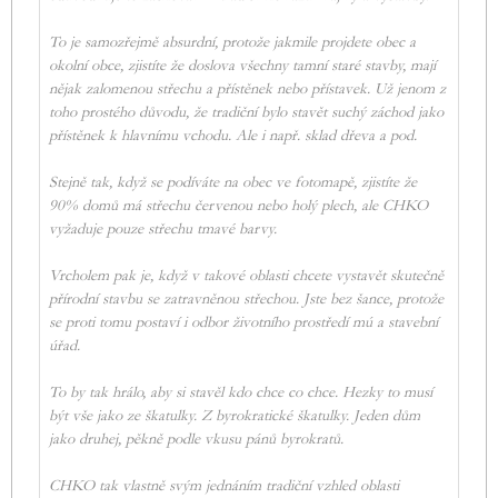
To je samozřejmě absurdní, protože jakmile projdete obec a
okolní obce, zjistíte že doslova všechny tamní staré stavby, mají
nějak zalomenou střechu a přístěnek nebo přístavek. Už jenom z
toho prostého důvodu, že tradiční bylo stavět suchý záchod jako
přístěnek k hlavnímu vchodu. Ale i např. sklad dřeva a pod.
Stejně tak, když se podíváte na obec ve fotomapě, zjistíte že
90% domů má střechu červenou nebo holý plech, ale CHKO
vyžaduje pouze střechu tmavé barvy.
Vrcholem pak je, když v takové oblasti chcete vystavět skutečně
přírodní stavbu se zatravněnou střechou. Jste bez šance, protože
se proti tomu postaví i odbor životního prostředí mú a stavební
úřad.
To by tak hrálo, aby si stavěl kdo chce co chce. Hezky to musí
být vše jako ze škatulky. Z byrokratické škatulky. Jeden dům
jako druhej, pěkně podle vkusu pánů byrokratů.
CHKO tak vlastně svým jednáním tradiční vzhled oblasti