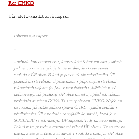
Re: CHKO
Uživatel Ivana Ebuová napsal:
Uživatel xyz napsal:
...
...nebudu komentovat tvar, konstrukční řešení ani barvy střech.
Jediné, co mne zaujalo je to, že tvrdíte, že chcete stavět v
souladu s ÚP obce. Pokud je pozemek dle schváleného ÚP
pozemkem stavebním či pozemkem s přípustnými stavbami
rekreačních objektů (ty jsou v prováděcích vyhláškách jasně
definovány), tak příslušný ÚP obce musel být před schválením
projednán se všemi DOSS. Tj. i se správcem CHKO. Nejde mi
na rozum, jak může jednou správa CHKO vyjádřit souhlas s
předloženým ÚP a podruhé se vyjádřit ke stavbě, která je v
SOULADU se schváleným ÚP záporně. Tady mi něco nehraje.
Pokud máte pravdu a existuje schválený ÚP obce a Vy stavíte na
území, které je určeno k zástavbě v souladu s platným ÚP obce,