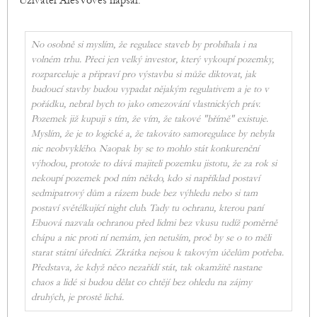
Uživatel AlešVoves napsal:
No osobně si myslím, že regulace staveb by probíhala i na
volném trhu. Přeci jen velký investor, který vykoupí pozemky,
rozparceluje a připraví pro výstavbu si může diktovat, jak
budoucí stavby budou vypadat nějakým regulativem a je to v
pořádku, nebral bych to jako omezování vlastnických práv.
Pozemek již kupuji s tím, že vím, že takové "břímě" existuje.
Myslím, že je to logické a, že takováto samoregulace by nebyla
nic neobvyklého. Naopak by se to mohlo stát konkurenční
výhodou, protože to dává majiteli pozemku jistotu, že za rok si
nekoupí pozemek pod ním někdo, kdo si například postaví
sedmipatrový dům a rázem bude bez výhledu nebo si tam
postaví světélkující night club. Tady tu ochranu, kterou paní
Ebuová nazvala ochranou před lidmi bez vkusu tudíž poměrně
chápu a nic proti ní nemám, jen netuším, proč by se o to měli
starat státní úředníci. Zkrátka nejsou k takovým účelům potřeba.
Představa, že když něco nezařídí stát, tak okamžitě nastane
chaos a lidé si budou dělat co chtějí bez ohledu na zájmy
druhých, je prostě lichá.