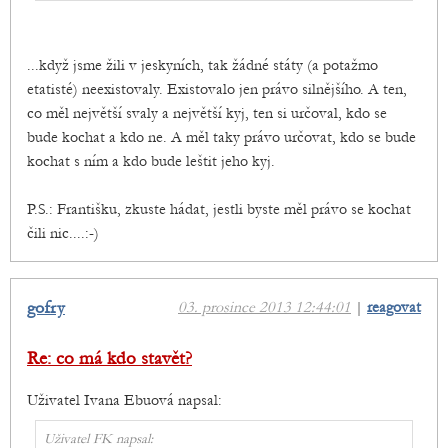
...když jsme žili v jeskyních, tak žádné státy (a potažmo
etatisté) neexistovaly. Existovalo jen právo silnějšího. A ten,
co měl největší svaly a největší kyj, ten si určoval, kdo se
bude kochat a kdo ne. A měl taky právo určovat, kdo se bude
kochat s ním a kdo bude leštit jeho kyj.
P.S.: Františku, zkuste hádat, jestli byste měl právo se kochat
čili nic....:-)
gofry
03. prosince 2013 12:44:01
|
reagovat
Re: co má kdo stavět?
Uživatel Ivana Ebuová napsal:
Uživatel FK napsal: