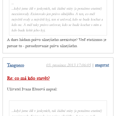
...
...když jsme žili v jeskyních, tak žádné státy (a potažmo etatisté)
neexistovaly. Existovalo jen právo silnějšího. A ten, co měl
největší svaly a největší kyj, ten si určoval, kdo se bude kochat a
kdo ne. A měl taky právo určovat, kdo se bude kochat s ním a
kdo bude leštit jeho kyj.
A dnes hádam právo silnejšieho neexistuje? Veď etatizmus je
presne to - presadzovanie práva silnejšieho.
Tanguero
03. prosince 2013 17:06:05
|
reagovat
Re: co má kdo stavět?
Uživatel Ivana Ebuová napsal:
...když jsme žili v jeskyních, tak žádné státy (a potažmo etatisté)