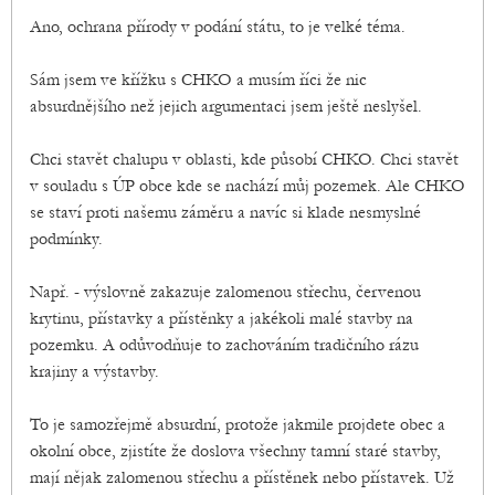
Ano, ochrana přírody v podání státu, to je velké téma.
Sám jsem ve křížku s CHKO a musím říci že nic
absurdnějšího než jejich argumentaci jsem ještě neslyšel.
Chci stavět chalupu v oblasti, kde působí CHKO. Chci stavět
v souladu s ÚP obce kde se nachází můj pozemek. Ale CHKO
se staví proti našemu záměru a navíc si klade nesmyslné
podmínky.
Např. - výslovně zakazuje zalomenou střechu, červenou
krytinu, přístavky a přístěnky a jakékoli malé stavby na
pozemku. A odůvodňuje to zachováním tradičního rázu
krajiny a výstavby.
To je samozřejmě absurdní, protože jakmile projdete obec a
okolní obce, zjistíte že doslova všechny tamní staré stavby,
mají nějak zalomenou střechu a přístěnek nebo přístavek. Už