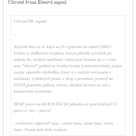
Uživatel Ivana Ebuová napsal:
Uživatel FK napsal:
...
Největší hnus je to, když se JÁ vypravím do státní CHKO
kochat se nádhernou krajinou, kterou příroda vytvářela po
miliony let, tradiční malebnou vískou pod horami ap. a v tom
mne "ohromí" pohled na kouřící komín konstruktivisticky pojaté
ratejny nějakého zbohatlíka, který si s ruským nevkusem z
mafiánsky vydělaných peněz z drog a prostituce postavil na
SVÉM pozemku příšeru, kterou obehnal betonovou zdí a
kamerovým systémem.
MOJE právo na KOCHÁNÍ SE přírodou je nyní dotčeno! Čí
právo je více v právu?
...očekávám odpověď typu: ...ratata bum, ratata bum, ratata
bum....Franta jede dolu svahum.