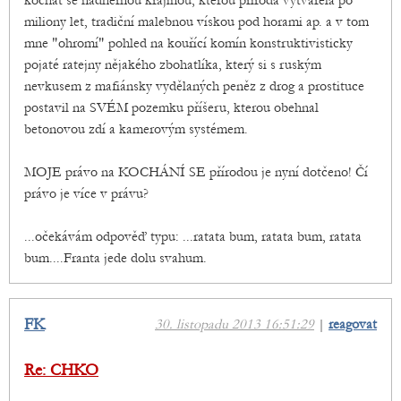
kochat se nádhernou krajinou, kterou příroda vytvářela po
miliony let, tradiční malebnou vískou pod horami ap. a v tom
mne "ohromí" pohled na kouřící komín konstruktivisticky
pojaté ratejny nějakého zbohatlíka, který si s ruským
nevkusem z mafiánsky vydělaných peněz z drog a prostituce
postavil na SVÉM pozemku příšeru, kterou obehnal
betonovou zdí a kamerovým systémem.
MOJE právo na KOCHÁNÍ SE přírodou je nyní dotčeno! Čí
právo je více v právu?
...očekávám odpověď typu: ...ratata bum, ratata bum, ratata
bum....Franta jede dolu svahum.
FK
30. listopadu 2013 16:51:29
|
reagovat
Re: CHKO