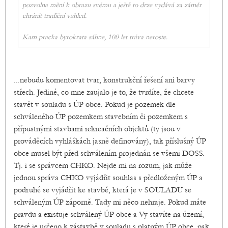
pozvolna mění k obrazu svému a ještě to drze vydává za záměr
chránit tradiční vzhled.
Kam pracka byrokrata sáhne, 100 let tráva neroste.
...nebudu komentovat tvar, konstrukční řešení ani barvy
střech. Jediné, co mne zaujalo je to, že tvrdíte, že chcete
stavět v souladu s ÚP obce. Pokud je pozemek dle
schváleného ÚP pozemkem stavebním či pozemkem s
přípustnými stavbami rekreačních objektů (ty jsou v
prováděcích vyhláškách jasně definovány), tak příslušný ÚP
obce musel být před schválením projednán se všemi DOSS.
Tj. i se správcem CHKO. Nejde mi na rozum, jak může
jednou správa CHKO vyjádřit souhlas s předloženým ÚP a
podruhé se vyjádřit ke stavbě, která je v SOULADU se
schváleným ÚP záporně. Tady mi něco nehraje. Pokud máte
pravdu a existuje schválený ÚP obce a Vy stavíte na území,
které je určeno k zástavbě v souladu s platným ÚP obce, pak