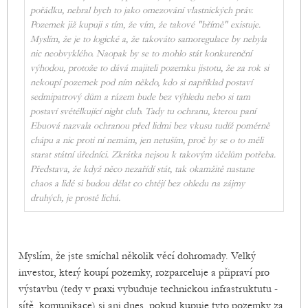
pořádku, nebral bych to jako omezování vlastnických práv.
Pozemek již kupuji s tím, že vím, že takové "břímě" existuje.
Myslím, že je to logické a, že takováto samoregulace by nebyla
nic neobvyklého. Naopak by se to mohlo stát konkurenční
výhodou, protože to dává majiteli pozemku jistotu, že za rok si
nekoupí pozemek pod ním někdo, kdo si například postaví
sedmipatrový dům a rázem bude bez výhledu nebo si tam
postaví světélkující night club. Tady tu ochranu, kterou paní
Ebuová nazvala ochranou před lidmi bez vkusu tudíž poměrně
chápu a nic proti ní nemám, jen netuším, proč by se o to měli
starat státní úředníci. Zkrátka nejsou k takovým účelům potřeba.
Představa, že když něco nezařídí stát, tak okamžitě nastane
chaos a lidé si budou dělat co chtějí bez ohledu na zájmy
druhých, je prostě lichá.
Myslím, že jste smíchal několik věcí dohromady. Velký
investor, který koupí pozemky, rozparceluje a připraví pro
výstavbu (tedy v praxi vybuduje technickou infrastruktutu -
sítě, komunikace) si ani dnes, pokud kupuje tyto pozemky za