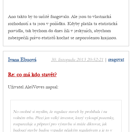
Ano takto by to určitě fungovalo. Ale jsou to vlastnická
rozhodnutí a ta jsou v pořádku. Kdyby platila ta etatistická
pravidla, tak bychom do dnes žili v jeskyních, abychom
zabezpečili právo etatistů kochat se neporušenou krajinou.
Ivana Ebuová
30. listopadu 2013 20:52:21
|
reagovat
Re: co má kdo stavět?
Uživatel AlešVoves napsal:
No osobně si myslím, že regulace staveb by probíhala i na
volném trhu. Přeci jen velký investor, který vykoupí pozemky,
rozparceluje a připraví pro výstavbu si může diktovat, jak
budoucí stavby budou vypadat nějakým regulativem a je to v