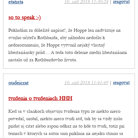
etatista
10. září 2018 11:30:24
|
reagovat
so to speak :-)
Pokladám za dôležité napísať, že Hoppe len nadväzuje na
svojho učiteľa Rothbarda, aby náhodou nedošlo k
nedorozumeniu, že Hoppe vytvoril nejaký vlastný
libertariánsky prúd.... A teda toto delenie medzi libertariánmi
nastalo už za Rothbardovho života.
oudeicrat
10. září 2018 11:41:49
|
reagovat
tvrdenia o tvrdeniach HHH
Ked sa v clankoch objavuju tvrdenia typu ze niekto nieco
povedal, urobil, niekto nieco tvrdi atd, tak by sa vzdy zislo
pridat aj citat alebo aspon odkaz na to kde to tvrdi, totiz pri
temach v ktorych sa autor sam priklana na nejaku stranu sa