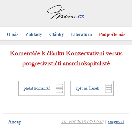
O nás
Základy
Články
Literatura
Podpořte nás
Komentáře k článku Konzervativní versus
progresivističtí anarchokapitalisté
přidat komentář
zpět na článek
Ancap
10. září 2018 07:54:40
|
reagovat