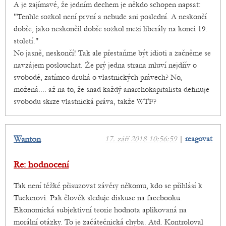
A je zajímavé, že jedním dechem je někdo schopen napsat:
"Tenhle rozkol není první a nebude ani poslední. A neskončí
dobře, jako neskončil dobře rozkol mezi liberály na konci 19.
století."
No jasně, neskončí! Tak ale přestaňme být idioti a začněme se
navzájem poslouchat. Že prý jedna strana mluví nejdřív o
svobodě, zatímco druhá o vlastnických právech? No,
možená.... až na to, že snad každý anarchokapitalista definuje
svobodu skrze vlastnická práva, takže WTF?
Wanton
17. září 2018 10:56:59
|
reagovat
Re: hodnocení
Tak není těžké přisuzovat závěry někomu, kdo se přihlásí k
Tuckerovi. Pak člověk sleduje diskuse na facebooku.
Ekonomická subjektivní teorie hodnota aplikovaná na
morální otázky. To je začátečnická chyba. Atd. Kontroloval