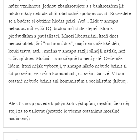
může vzniknout. Jednou zbankrotujete a s bankrotářem již
nikdo nikdy nebude chtít obchodně spolupracovat. Rozvedete
se a budete si obtížně hledat práci. Atd... Lidé v ancapu
nebudou mít vyšší IQ, budou mít stále stejný sklon k
předsudkům a paušalizaci. Mnozí libertariáni, kteří dnes
nenosí oblek, žijí "na hromádce", mají nemanželské děti,
kouří trávu, atd... možná v ancapu zažijí silnější nátlak, než
zažívají dnes. Možná - samozřejmě to není jisté. Ovšemže
lidem, kteří nějak vybočují, v ancapu nikdo nebude bránit si
žit po svém, ve svých komunitách, na svém, za své. V tom
ostatně nebude bránit ani komunistům a socialistům (kibuc).
Ale ať ancap povede k jakýmkoli výstupům, myslím, že o něj
stojí za to usilovat (protože je všemu ostatnímu morálně
nadřazený).