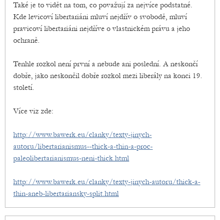
Také je to vidět na tom, co považují za nejvíce podstatné.
Kde levicoví libertariáni mluví nejdřív o svobodě, mluví
pravicoví libertariáni nejdříve o vlastnickém právu a jeho
ochraně.
Tenhle rozkol není první a nebude ani poslední. A neskončí
dobře, jako neskončil dobře rozkol mezi liberály na konci 19.
století.
Více viz zde:
http://www.bawerk.eu/clanky/texty-jinych-
autoru/libertarianismus--thick-a-thin-a-proc-
paleolibertarianismus-neni-thick.html
http://www.bawerk.eu/clanky/texty-jinych-autoru/thick-a-
thin-aneb-libertariansky-split.html