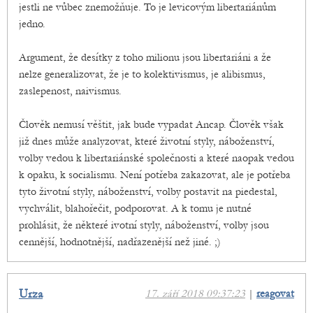
jestli ne vůbec znemožňuje. To je levicovým libertariánům
jedno.
Argument, že desítky z toho milionu jsou libertariáni a že
nelze generalizovat, že je to kolektivismus, je alibismus,
zaslepenost, naivismus.
Člověk nemusí věštit, jak bude vypadat Ancap. Člověk však
již dnes může analyzovat, které životní styly, náboženství,
volby vedou k libertariánské společnosti a které naopak vedou
k opaku, k socialismu. Není potřeba zakazovat, ale je potřeba
tyto životní styly, náboženství, volby postavit na piedestal,
vychválit, blahořečit, podporovat. A k tomu je nutné
prohlásit, že některé ivotní styly, náboženství, volby jsou
cennější, hodnotnější, nadřazenější než jiné. ;)
Urza
17. září 2018 09:37:23
|
reagovat