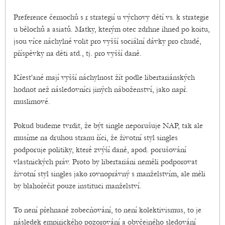
Preference černochů s r strategií u výchovy dětí vs. k strategie
u bělochů a asiatů. Matky, kterým otec zdrhne ihned po koitu,
jsou více náchylné volit pro vyšší sociální dávky pro chudé,
příspěvky na děti atd., tj. pro vyšší daně.
Křesťané mají vyšší náchylnost žít podle libertariánských
hodnot než následovníci jiných náboženství, jako např.
muslimové.
Pokud budeme tvrdit, že být single neporušuje NAP, tak ale
musíme na druhou stranu říci, že životní styl singles
podporuje politiky, které zvýší daně, apod. porušování
vlastnických práv. Proto by libertariáni neměli podporovat
životní styl singles jako rovnoprávný s manželstvím, ale měli
by blahořečit pouze instituci manželství.
To není přehnané zobecňování, to není kolektivismus, to je
následek empirického pozorování a obyčejného sledování