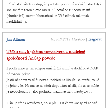
Už nějaký pátek sleduji, že probíhá podobný scénář, jako když
socialisté ukradli slovo liberální. Nyní se z neomarxistů
(sluníčkářů) stávají libertariáni. A Váš článek mě nijak
neuklidnil ;-).
Jan Altman
10. září 2018 11:06:56
|
reagovat
Těžko říct, k jakému rozvrstvení a rozdělení
společnosti AnCap povede
I podle mne je ten rozpor umělý. Zásadní je dodržovat NAP,
přirozené právo.
Jestli někomu vadí či nevadí pohled na líbající se muže, to už
je jeho věc. Nesmí se na nich dopouštět násilí, ale zase může
je neobsloužit v jeho podniku, nezaměstnat, neubytovat.
Dále je třeba rozlišovat, co si přeji a k čemu ancap zákonitě