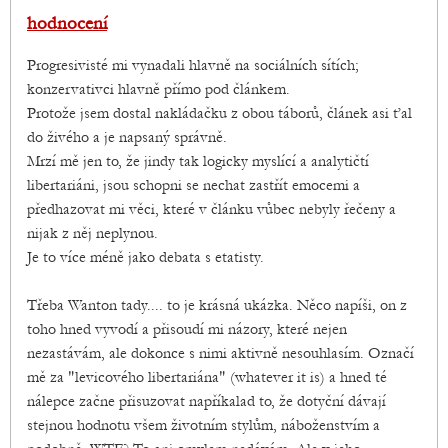
hodnocení
Progresivisté mi vynadali hlavně na sociálních sítích;
konzervativci hlavně přímo pod článkem.
Protože jsem dostal nakládačku z obou táborů, článek asi ťal
do živého a je napsaný správně.
Mrzí mě jen to, že jindy tak logicky myslící a analytičtí
libertariáni, jsou schopni se nechat zastřít emocemi a
předhazovat mi věci, které v článku vůbec nebyly řečeny a
nijak z něj neplynou.
Je to více méně jako debata s etatisty.
Třeba Wanton tady.... to je krásná ukázka. Něco napíši, on z
toho hned vyvodí a přisoudí mi názory, které nejen
nezastávám, ale dokonce s nimi aktivně nesouhlasím. Označí
mě za "levicového libertariána" (whatever it is) a hned té
nálepce začne přisuzovat napříkalad to, že dotyční dávají
stejnou hodnotu všem životním stylům, náboženstvím a