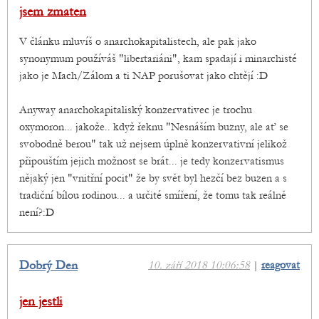
jsem zmaten
V článku mluvíš o anarchokapitalistech, ale pak jako
synonymum používáš "libertariáni", kam spadají i minarchisté
jako je Mach/Zálom a ti NAP porušovat jako chtějí :D
Anyway anarchokapitaliský konzervativec je trochu
oxymoron... jakože.. když řeknu "Nesnáším buzny, ale ať se
svobodně berou" tak už nejsem úplně konzervativní jelikož
připouštím jejich možnost se brát... je tedy konzervatismus
nějaký jen "vnitřní pocit" že by svět byl hezčí bez buzen a s
tradiční bílou rodinou... a určité smíření, že tomu tak reálně
není?:D
Dobrý Den
10. září 2018 10:06:58
|
reagovat
jen jestli