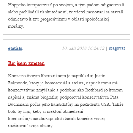
Hoppeho interpretovať po svojom, a tým pádom odignorovali
alebo prehliadali tú skutočnosť, že všetci menovaní sa stavali
odmietavo k tzv. progresivizmu v oblasti spoločenskej
morálky.
etatista
10. září 2018 16:24:12
|
reagovat
Re: jsem zmaten
Konzervatívnym libertariánom je napríklad aj Justin
Raimondo, ktorý je homosexuál a ateista, napriek tomu má
konzervatívne zmýšľanie a podobne ako Rothbard (o ktorom
napísal aj známu biografiu) podporoval konzervatívca Pata
Buchanana počas jeho kandidatúry na prezidenta USA. Takže
bolo by fajn, keby si niektorí obmedzení
libertariáni/anarchokapitalisti začali konečne viacej
rozširovať svoje obzory.