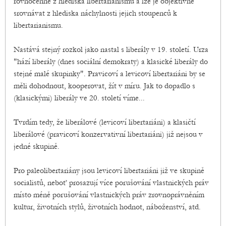
rovnocenné z hlediska libertarianismu a lze je objektivně
srovnávat z hlediska náchylnosti jejich stoupenců k
libertarianismu.
Nastává stejný rozkol jako nastal s liberály v 19. století. Urza
"hází liberály (dnes sociální demokraty) a klasické liberály do
stejné malé skupinky". Pravicoví a levicoví libertariáni by se
měli dohodnout, kooperovat, žít v míru. Jak to dopadlo s
(klasickými) liberály ve 20. století víme...
Tvrdím tedy, že liberálové (levicoví libertariáni) a klasičtí
liberálové (pravicoví konzervativní libertariáni) již nejsou v
jedné skupině.
Pro paleolibertariány jsou levicoví libertariáni již ve skupině
socialistů, neboť prosazují více porušování vlastnických práv
místo méně porušování vlastnických práv zrovnoprávněním
kultur, životních stylů, životních hodnot, náboženství, atd.