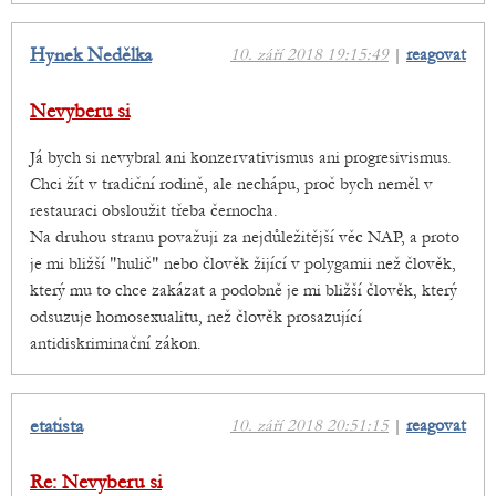
Hynek Nedělka
10. září 2018 19:15:49
|
reagovat
Nevyberu si
Já bych si nevybral ani konzervativismus ani progresivismus.
Chci žít v tradiční rodině, ale nechápu, proč bych neměl v
restauraci obsloužit třeba černocha.
Na druhou stranu považuji za nejdůležitější věc NAP, a proto
je mi bližší "hulič" nebo člověk žijící v polygamii než člověk,
který mu to chce zakázat a podobně je mi bližší člověk, který
odsuzuje homosexualitu, než člověk prosazující
antidiskriminační zákon.
etatista
10. září 2018 20:51:15
|
reagovat
Re: Nevyberu si