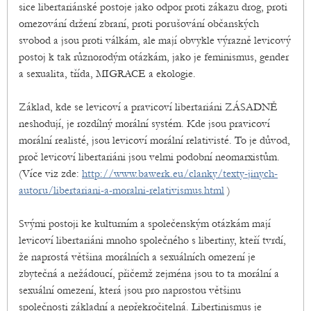
sice libertariánské postoje jako odpor proti zákazu drog, proti
omezování držení zbraní, proti porušování občanských
svobod a jsou proti válkám, ale mají obvykle výrazně levicový
postoj k tak různorodým otázkám, jako je feminismus, gender
a sexualita, třída, MIGRACE a ekologie.
Základ, kde se levicoví a pravicoví libertariáni ZÁSADNĚ
neshodují, je rozdílný morální systém. Kde jsou pravicoví
morální realisté, jsou levicoví morální relativisté. To je důvod,
proč levicoví libertariáni jsou velmi podobní neomarxistům.
(Více viz zde:
http://www.bawerk.eu/clanky/texty-jinych-
autoru/libertariani-a-moralni-relativismus.html
)
Svými postoji ke kulturním a společenským otázkám mají
levicoví libertariáni mnoho společného s libertiny, kteří tvrdí,
že naprostá většina morálních a sexuálních omezení je
zbytečná a nežádoucí, přičemž zejména jsou to ta morální a
sexuální omezení, která jsou pro naprostou většinu
společnosti základní a nepřekročitelná. Libertinismus je