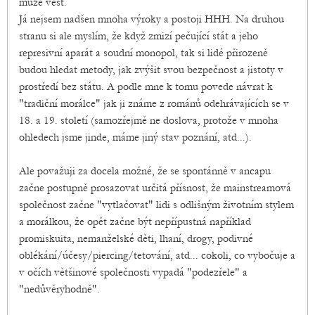
může vést.
Já nejsem nadšen mnoha výroky a postoji HHH. Na druhou
stranu si ale myslím, že když zmizí pečující stát a jeho
represivní aparát a soudní monopol, tak si lidé přirozeně
budou hledat metody, jak zvýšit svou bezpečnost a jistoty v
prostředí bez státu. A podle mne k tomu povede návrat k
"tradiční morálce" jak ji známe z románů odehrávajících se v
18. a 19. století (samozřejmě ne doslova, protože v mnoha
ohledech jsme jinde, máme jiný stav poznání, atd...).
Ale považuji za docela možné, že se spontánně v ancapu
začne postupně prosazovat určitá přísnost, že mainstreamová
společnost začne "vytlačovat" lidi s odlišným životním stylem
a morálkou, že opět začne být nepřípustná například
promiskuita, nemanželské děti, lhaní, drogy, podivné
oblékání/účesy/piercing/tetování, atd... cokoli, co vybočuje a
v očích většinové společnosti vypadá "podezřele" a
"nedůvěryhodně".