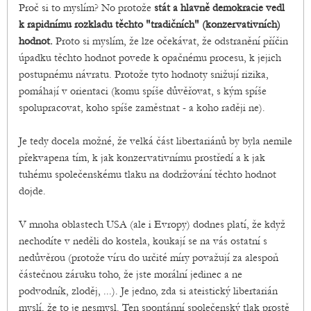
Proč si to myslím? No protože
stát a hlavně demokracie vedl
k rapidnímu rozkladu těchto "tradičních" (konzervativních)
hodnot.
Proto si myslím, že lze očekávat, že odstranění příčin
úpadku těchto hodnot povede k opačnému procesu, k jejich
postupnému návratu. Protože tyto hodnoty snižují rizika,
pomáhají v orientaci (komu spíše důvěřovat, s kým spíše
spolupracovat, koho spíše zaměstnat - a koho raději ne).
Je tedy docela možné, že velká část libertariánů by byla nemile
překvapena tím, k jak konzervativnímu prostředí a k jak
tuhému společenskému tlaku na dodržování těchto hodnot
dojde.
V mnoha oblastech USA (ale i Evropy) dodnes platí, že když
nechodíte v neděli do kostela, koukají se na vás ostatní s
nedůvěrou (protože víru do určité míry považují za alespoň
částečnou záruku toho, že jste morální jedinec a ne
podvodník, zloděj, ...). Je jedno, zda si ateistický libertarián
myslí, že to je nesmysl. Ten spontánní společenský tlak prostě