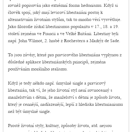
rovněž popisován jako extrémní forma hedonismu. Když si
člověk spojí, jaký mají levicoví libertariáni postoj k
alternativním životním stylům, tak to mnoho věcí vysvětluje.
Jako filozofie získal libertinismus popularitu v 17., 18. a 19.
století zejména ve Francii a ve Velké Británii. Libertiny byli
např. John Wilmot, 2. hrabě z Rochesteru a Markýz de Sade.
To jsou závěry, které pro pravicového libertariána vyplynou z
důsledné aplikace libertariánských principů, zejména
používáním morálního realismu.
Když je tedy někdo např. úmyslně single a pravicový
libertarián, tak ví, že jeho životní styl není rovnocenný s
manželstvím s dětmi, že manželství s dětmi je způsob života,
který je cennější, nadřazenější, lepší z hlediska libertarianismu
než být úmyslně single.
Prostě životní styly, kultury, způsoby života, atd. nejsou