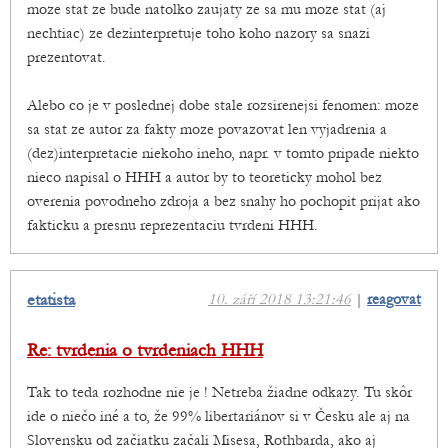
moze stat ze bude natolko zaujaty ze sa mu moze stat (aj
nechtiac) ze dezinterpretuje toho koho nazory sa snazi
prezentovat.
Alebo co je v poslednej dobe stale rozsirenejsi fenomen: moze
sa stat ze autor za fakty moze povazovat len vyjadrenia a
(dez)interpretacie niekoho ineho, napr. v tomto pripade niekto
nieco napisal o HHH a autor by to teoreticky mohol bez
overenia povodneho zdroja a bez snahy ho pochopit prijat ako
fakticku a presnu reprezentaciu tvrdeni HHH.
etatista
10. září 2018 13:21:46
|
reagovat
Re: tvrdenia o tvrdeniach HHH
Tak to teda rozhodne nie je ! Netreba žiadne odkazy. Tu skôr
ide o niečo iné a to, že 99% libertariánov si v Česku ale aj na
Slovensku od začiatku začali Misesa, Rothbarda, ako aj