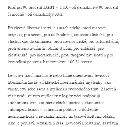
Proč asi 90 procent LGBT v USA volí demokraty? 90 procent
černochů volí demokraty? Atd.
Pravicové libertariánství je anarchistické, proti masové
imigraci, pro secesi, pro odškodnění, anticentralistické, pro
vlastnickou diskriminaci, proti rovnostářské, pro patriarchální,
proti alternativním životním stylům, pro elitářské, pro
křesťanské, pro hierarchické, proti drogové závislosti a pro
komoditní peníze a bankovnictví 100 % rezerv.
Levicoví tržní anarchisté nebo tržně orientovaní levicoví
libertariáni zastávají klasické libertariánské myšlenky jako
vlastnictví sebe sama a myšlenku svobodného trhu. Zároveň
však tvrdí, že tyto myšlenky z logiky věci podporují
antikorporativní, antihierarchické pozice v ekonomice;
antiimperialismus v zahraniční politice; a důsledně
neomarxistické a radikální názory na takové kulturní otázky,
jako je pohlaví, sexualita a rasa. Levicoví libertariáni zastávají