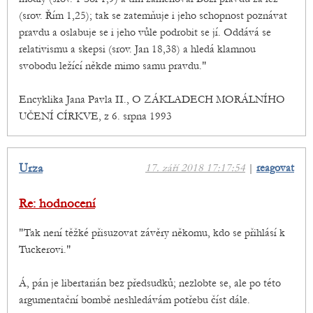
(srov. Řím 1,25); tak se zatemňuje i jeho schopnost poznávat
pravdu a oslabuje se i jeho vůle podrobit se jí. Oddává se
relativismu a skepsi (srov. Jan 18,38) a hledá klamnou
svobodu ležící někde mimo samu pravdu."
Encyklika Jana Pavla II., O ZÁKLADECH MORÁLNÍHO
UČENÍ CÍRKVE, z 6. srpna 1993
Urza
17. září 2018 17:17:54
|
reagovat
Re: hodnocení
"Tak není těžké přisuzovat závěry někomu, kdo se přihlásí k
Tuckerovi."
Á, pán je libertarián bez předsudků; nezlobte se, ale po této
argumentační bombě neshledávám potřebu číst dále.