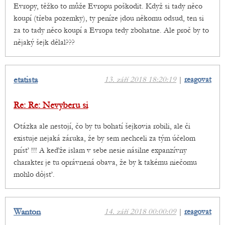
Evropy, těžko to může Evropu poškodit. Když si tady něco
koupí (třeba pozemky), ty peníze jdou někomu odsud, ten si
za to tady něco koupí a Evropa tedy zbohatne. Ale proč by to
nějaký šejk dělal???
etatista
13. září 2018 18:20:19
|
reagovat
Re: Re: Nevyberu si
Otázka ale nestojí, čo by tu bohatí šejkovia robili, ale či
existuje nejaká záruka, že by sem nechceli za tým účelom
prísť !!! A keďže islam v sebe nesie násilne expanzívny
charakter je tu oprávnená obava, že by k takému niečomu
mohlo dôjsť.
Wanton
14. září 2018 00:00:09
|
reagovat