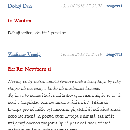
Dobrý Den
15. září 2018 17:31:22
|
reagovat
to Wanton:
Děkuji velice, výstižně popsáno.
Vladislav Veselý
16. září 2018 15:27:19
|
reagovat
Re: Re: Nevyberu si
Nevím, co by bohatí arabští šejkové měli z toho, když by taky
skupovali pozemky a budovali muslimské kolonie.
To, že se to nemusí zdát nyní ziskové, neznamená, že se to již
neděje (například formou financování mešit). Islámská
Evropa pro ně může být mnohem přijatelnější než křesťanská
nebo ateistická. A pokud bude Evropa islámská, tak může
vzájemný obchod fungovat úplně jinak než dnes, včetně