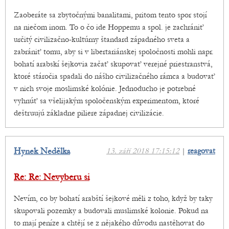
Zaoberáte sa zbytočnými banalitami, pritom tento spor stojí
na niečom inom. To o čo ide Hoppemu a spol. je zachrániť
určitý civilizačno-kultúrny štandard západného sveta a
zabrániť tomu, aby si v libertariánskej spoločnosti mohli napr.
bohatí arabskí šejkovia začať skupovať verejné priestranstvá,
ktoré stáročia spadali do nášho civilizačného rámca a budovať
v nich svoje moslimské kolónie. Jednoducho je potrebné
vyhnúť sa všelijakým spoločenským experimentom, ktoré
deštruujú základne piliere západnej civilizácie.
Hynek Nedělka
13. září 2018 17:15:12
|
reagovat
Re: Re: Nevyberu si
Nevím, co by bohatí arabští šejkové měli z toho, když by taky
skupovali pozemky a budovali muslimské kolonie. Pokud na
to mají peníze a chtějí se z nějakého důvodu nastěhovat do