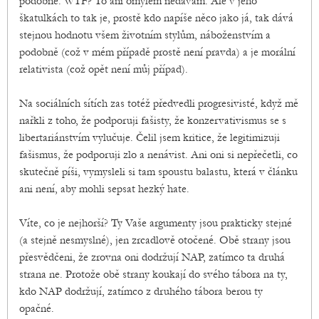
podobně. WTF? To ani omylem nedávám. Ale v jeho
škatulkách to tak je, prostě kdo napíše něco jako já, tak dává
stejnou hodnotu všem životním stylům, náboženstvím a
podobně (což v mém případě prostě není pravda) a je morální
relativista (což opět není můj případ).
Na sociálních sítích zas totéž předvedli progresivisté, když mě
nařkli z toho, že podporuji fašisty, že konzervativismus se s
libertariánstvím vylučuje. Čelil jsem kritice, že legitimizuji
fašismus, že podporuji zlo a nenávist. Ani oni si nepřečetli, co
skutečně píši, vymysleli si tam spoustu balastu, která v článku
ani není, aby mohli sepsat hezký hate.
Víte, co je nejhorší? Ty Vaše argumenty jsou prakticky stejné
(a stejně nesmyslné), jen zrcadlově otočené. Obě strany jsou
přesvědčeni, že zrovna oni dodržují NAP, zatímco ta druhá
strana ne. Protože obě strany koukají do svého tábora na ty,
kdo NAP dodržují, zatímco z druhého tábora berou ty
opačné.