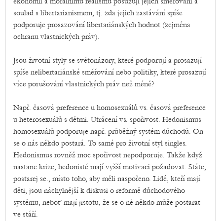
ekonomii a morálnímu realismu posuzují jejich směřování a
soulad s libertarianismem, tj. zda jejich zastávání spíše
podporuje prosazování libertariánských hodnot (zejména
ochranu vlastnických práv).
Jsou životní styly se světonázory, které podporují a prosazují
spíše nelibertariánské směřování nebo politiky, které prosazují
více porušování vlastnických práv než méně?
Např. časová preference u homosexuálů vs. časová preference
u heterosexuálů s dětmi. Utrácení vs. spořivost. Hedonismus
homosexuálů podporuje např. průběžný systém důchodů. On
se o nás někdo postará. To samé pro životní styl singles.
Hedonismus rovněž moc spořivost nepodporuje. Takže když
nastane krize, hedonisté mají vyšší motivaci požadovat: Státe,
postarej se., místo toho, aby měli naspořeno. Lidé, kteří mají
děti, jsou náchylnější k diskusi o reformě důchodového
systému, neboť mají jistotu, že se o ně někdo může postarat
ve stáří.