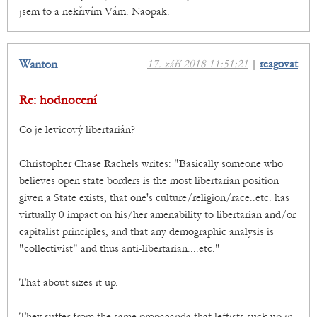
jsem to a nekřivím Vám. Naopak.
Wanton
17. září 2018 11:51:21
|
reagovat
Re: hodnocení
Co je levicový libertarián?
Christopher Chase Rachels writes: "Basically someone who
believes open state borders is the most libertarian position
given a State exists, that one's culture/religion/race..etc. has
virtually 0 impact on his/her amenability to libertarian and/or
capitalist principles, and that any demographic analysis is
"collectivist" and thus anti-libertarian....etc."
That about sizes it up.
They suffer from the same propaganda that leftists suck up in