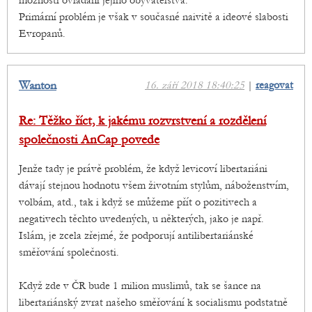
možnosti ovládání jejího obyvatelstva.
Primární problém je však v současné naivitě a ideové slabosti
Evropanů.
Wanton
16. září 2018 18:40:25
|
reagovat
Re: Těžko říct, k jakému rozvrstvení a rozdělení
společnosti AnCap povede
Jenže tady je právě problém, že když levicoví libertariáni
dávají stejnou hodnotu všem životním stylům, náboženstvím,
volbám, atd., tak i když se můžeme přít o pozitivech a
negativech těchto uvedených, u některých, jako je např.
Islám, je zcela zřejmé, že podporují antilibertariánské
směřování společnosti.
Když zde v ČR bude 1 milion muslimů, tak se šance na
libertariánský zvrat našeho směřování k socialismu podstatně