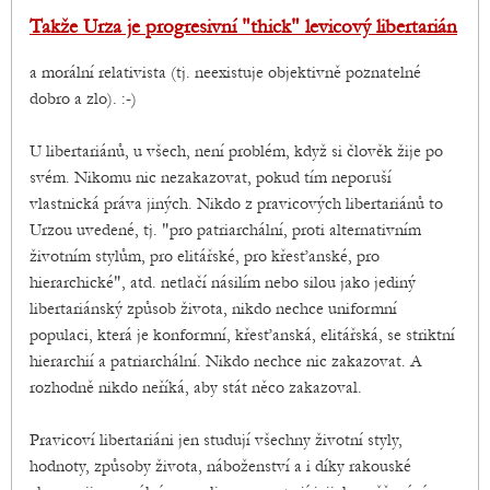
Takže Urza je progresivní "thick" levicový libertarián
a morální relativista (tj. neexistuje objektivně poznatelné
dobro a zlo). :-)
U libertariánů, u všech, není problém, když si člověk žije po
svém. Nikomu nic nezakazovat, pokud tím neporuší
vlastnická práva jiných. Nikdo z pravicových libertariánů to
Urzou uvedené, tj. "pro patriarchální, proti alternativním
životním stylům, pro elitářské, pro křesťanské, pro
hierarchické", atd. netlačí násilím nebo silou jako jediný
libertariánský způsob života, nikdo nechce uniformní
populaci, která je konformní, křesťanská, elitářská, se striktní
hierarchií a patriarchální. Nikdo nechce nic zakazovat. A
rozhodně nikdo neříká, aby stát něco zakazoval.
Pravicoví libertariáni jen studují všechny životní styly,
hodnoty, způsoby života, náboženství a i díky rakouské