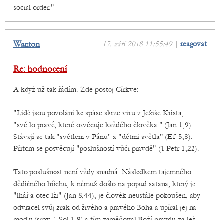
social order."
Wanton
17. září 2018 11:55:49
|
reagovat
Re: hodnocení
A když už tak řádím. Zde postoj Církve:
"Lidé jsou povoláni ke spáse skrze víru v Ježíše Krista,
"světlo pravé, které osvěcuje každého člověka." (Jan 1,9)
Stávají se tak "světlem v Pánu" a "dětmi světla" (Ef 5,8).
Přitom se posvěcují "poslušností vůči pravdě" (1 Petr 1,22).
Tato poslušnost není vždy snadná. Následkem tajemného
dědičného hříchu, k němuž došlo na popud satana, který je
"lhář a otec lži" (Jan 8,44), je člověk neustále pokoušen, aby
odvracel svůj zrak od živého a pravého Boha a upíral jej na
modly (srov. 1 Sol 1,9) a tím zaměňoval Boží pravdu za lež