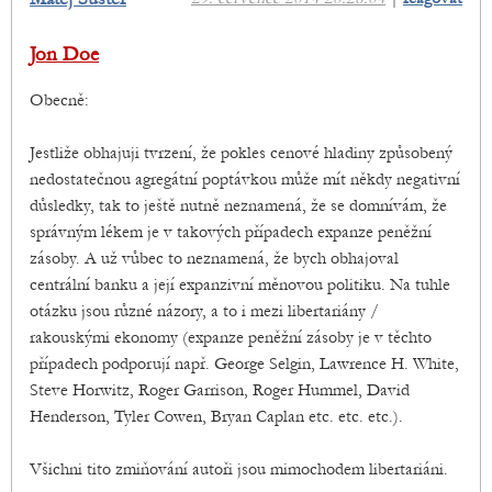
Jon Doe
Obecně:
Jestliže obhajuji tvrzení, že pokles cenové hladiny způsobený
nedostatečnou agregátní poptávkou může mít někdy negativní
důsledky, tak to ještě nutně neznamená, že se domnívám, že
správným lékem je v takových případech expanze peněžní
zásoby. A už vůbec to neznamená, že bych obhajoval
centrální banku a její expanzivní měnovou politiku. Na tuhle
otázku jsou různé názory, a to i mezi libertariány /
rakouskými ekonomy (expanze peněžní zásoby je v těchto
případech podporují např. George Selgin, Lawrence H. White,
Steve Horwitz, Roger Garrison, Roger Hummel, David
Henderson, Tyler Cowen, Bryan Caplan etc. etc. etc.).
Všichni tito zmiňování autoři jsou mimochodem libertariáni.