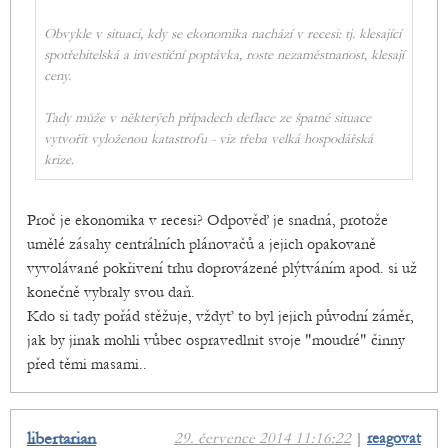
Obvykle v situaci, kdy se ekonomika nachází v recesi: tj. klesající
spotřebitelská a investiční poptávka, roste nezaměstnanost, klesají
ceny.
Tady může v některých případech deflace ze špatné situace
vytvořit vyloženou katastrofu - viz třeba velká hospodářská
krize.
Proč je ekonomika v recesi? Odpověď je snadná, protože
umělé zásahy centrálních plánovačů a jejich opakovaně
vyvolávané pokřivení trhu doprovázené plýtváním apod. si už
konečně vybraly svou daň.
Kdo si tady pořád stěžuje, vždyť to byl jejich původní záměr,
jak by jinak mohli vůbec ospravedlnit svoje "moudré" činny
před těmi masami..
libertarian
29. července 2014 11:16:22
|
reagovat