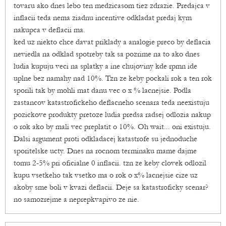
tovaru ako dnes lebo ten medzicasom tiez zdrazie. Predajca v
inflacii teda nema ziadnu incentive odkladat predaj kym
nakupca v deflacii ma.
ked uz niekto chce davat priklady a analogie preco by deflacia
neviedla na odklad spotreby tak sa pozrime na to ako dnes
ludia kupuju veci na splatky a ine chujoviny kde rpmn ide
uplne bez namahy nad 10%. Tzn ze keby pockali rok a ten rok
sporili tak by mohli mat danu vec o x % lacnejsie. Podla
zastancov katastrofickeho deflacneho scenara teda neexistuju
pozickove produkty pretoze ludia predsa radsej odlozia nakup
o rok ako by mali vec preplatit o 10%. Oh wait... oni existuju.
Dalsi argument proti odkladacej katastrofe su jednoduche
sporitelske ucty. Dnes na rocnom terminaku mame dajme
tomu 2-5% pri oficialne 0 inflacii. tzn ze keby clovek odlozil
kupu vsetkeho tak vsetko ma o rok o x% lacnejsie cize uz
akoby sme boli v kvazi deflacii. Deje sa katastroficky scenar?
no samozrejme a neprepkvapivo ze nie.