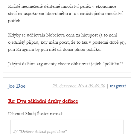
Každé neomezeně dělitelné množství peněz v ekonomice
stačí na uspokojení libovolného a to i narůstajícího množství
potřeb.
Kdyby se udělovala Nobelova cena za hloupost (a to není
ojedinělý případ, kdy mám pocit, že to tak v poslední době je),
pan Krugman by jich měl už doma plnou poličku.
Jakými dalšími argumenty chcete obhajovat jejich "politiku"?
Joe Doe
29. července 2014 09:49:30
|
reagovat
Re: Dva základní druhy deflace
Uživatel Matěj Šuster napsal:
2/ "Deflace tlačená poptávkou"