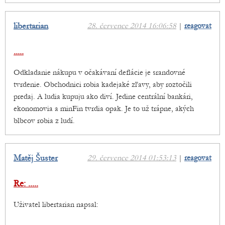
libertarian
28. července 2014 16:06:58
|
reagovat
.....
Odkladanie nákupu v očakávaní deflácie je srandovné
tvrdenie. Obchodnici robia kadejaké zľavy, aby roztočili
predaj. A ludia kupuju ako diví. Jedine centrální bankári,
ekonomovia a minFin tvrdia opak. Je to už trápne, akých
blbcov robia z ludí.
Matěj Šuster
29. července 2014 01:53:13
|
reagovat
Re: .....
Uživatel libertarian napsal: