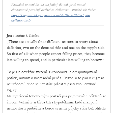
Nicméně to není hlavní ani jediný důvod, proč mnozí
ekonomové považují deflaci za rizikovou - stručně viz třeba:
http://krugman.blogs.nytimes.com/2010/08/02/why-is-
deflation-bad/
Jen stručně k článku:
„There are actually three different reasons to worry about
deflation, two on the demand side and one on the supply side.
So first of all: when people expect falling prices, they become
less willing to spend, and in particular less willing to borrow.“
To je ale odvážné tvrzení. Ekonomika je o uspokojování
potřeb, nikoliv o hromadění peněz. Pokud si to pan Krugman
neuvědomí, bude se neustále plácat v pasti svoji chybné
logiky.
Na vyvrácení tohoto mýtu postačí pár primitivních příkladů ze
života. Vezměte si třeba trh s hypotékami. Lidé si kupují
nemovitosti průběžně a berou si na ně půjčky stále bez ohledu