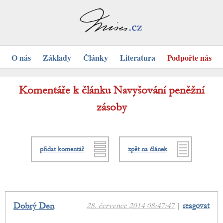
O nás
Základy
Články
Literatura
Podpořte nás
Komentáře k článku Navyšování peněžní
zásoby
přidat komentář
zpět na článek
Dobrý Den
28. července 2014 08:47:47
|
reagovat