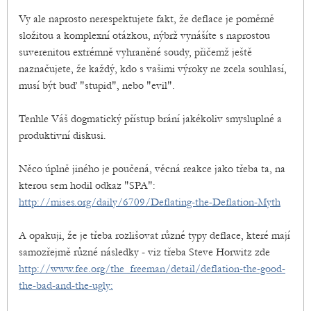
Vy ale naprosto nerespektujete fakt, že deflace je poměrně
složitou a komplexní otázkou, nýbrž vynášíte s naprostou
suverenitou extrémně vyhraněné soudy, přičemž ještě
naznačujete, že každý, kdo s vašimi výroky ne zcela souhlasí,
musí být buď "stupid", nebo "evil".
Tenhle Váš dogmatický přístup brání jakékoliv smysluplné a
produktivní diskusi.
Něco úplně jiného je poučená, věcná reakce jako třeba ta, na
kterou sem hodil odkaz "SPA":
http://mises.org/daily/6709/Deflating-the-Deflation-Myth
A opakuji, že je třeba rozlišovat různé typy deflace, které mají
samozřejmě různé následky - viz třeba Steve Horwitz zde
http://www.fee.org/the_freeman/detail/deflation-the-good-
the-bad-and-the-ugly: