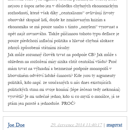
nejsou z úspor nebo jen v důsledku chybných ekonomickým
rozhodnutí, které však díky „centralismu“ ovlivňují životy
obrovské skupině lidí, dojde ke zmiňovaným krizím a
ekonomika se má pouze snahu s tímto „omylem“ vyrovnat a
opět najít rovnováhu. Takže příčinnou tohoto typu deflace je
pouze předchozí inflační politika a hlavně chybná alokace
zdrojů způsobená státními zásahy.
Jak může rozumný člověk trvat na podpoře CB? Jak může s
ohledem na rozložení míry rizika chtít centrální vládu? Proč
mám trvat na výhradní a bezmezné podpoře monopolů v
libovolném odvětví lidské činnosti? Kde jsou ty argumenty
politiků, kdo např. ze současných u nás dnes existujících
politických stran mi svoje konání (lépe řečeno tedy nekonání)
vysvětlí? Je mi srdečně jedno, kdo si co myslí o morálce, já se
ptám jen prostě a jednoduše. PROČ?
Joe Doe
29. července 2014 11:40:17
|
reagovat