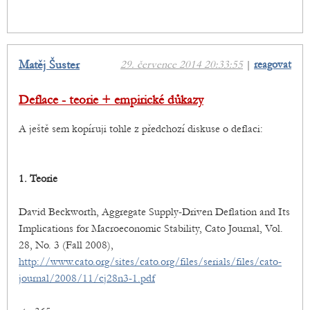
Matěj Šuster
29. července 2014 20:33:55
|
reagovat
Deflace - teorie + empirické důkazy
A ještě sem kopíruji tohle z předchozí diskuse o deflaci:
1. Teorie
David Beckworth, Aggregate Supply-Driven Deflation and Its
Implications for Macroeconomic Stability, Cato Journal, Vol.
28, No. 3 (Fall 2008),
http://www.cato.org/sites/cato.org/files/serials/files/cato-
journal/2008/11/cj28n3-1.pdf