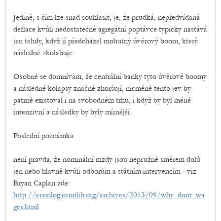
Jediné, s čím lze snad souhlasit, je, že prudká, nepředvídaná
deflace kvůli nedostatečné agregátní poptávce typicky nastává
jen tehdy, když jí předcházel mohutný úvěrový boom, který
následně zkolabuje.
Osobně se domnívám, že centrální banky tyto úvěrové boomy
a následné kolapsy značně zhoršují, nicméně tento jev by
patrně existoval i na svobodném trhu, i když by byl méně
intenzivní a následky by byly mírnější.
Poslední poznámka:
není pravda, že nominální mzdy jsou nepružné směrem dolů
jen nebo hlavně kvůli odborům a státním intervencím - viz
Bryan Caplan zde:
http://econlog.econlib.org/archives/2013/09/why_dont_wa
ges.html