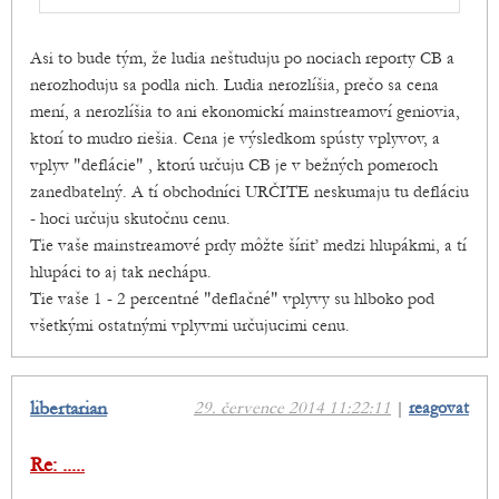
Asi to bude tým, že ludia neštuduju po nociach reporty CB a
nerozhoduju sa podla nich. Ludia nerozlíšia, prečo sa cena
mení, a nerozlíšia to ani ekonomickí mainstreamoví geniovia,
ktorí to mudro riešia. Cena je výsledkom spústy vplyvov, a
vplyv "deflácie" , ktorú určuju CB je v bežných pomeroch
zanedbatelný. A tí obchodníci URČITE neskumaju tu defláciu
- hoci určuju skutočnu cenu.
Tie vaše mainstreamové prdy môžte šíriť medzi hlupákmi, a tí
hlupáci to aj tak nechápu.
Tie vaše 1 - 2 percentné "deflačné" vplyvy su hlboko pod
všetkými ostatnými vplyvmi určujucimi cenu.
libertarian
29. července 2014 11:22:11
|
reagovat
Re: .....