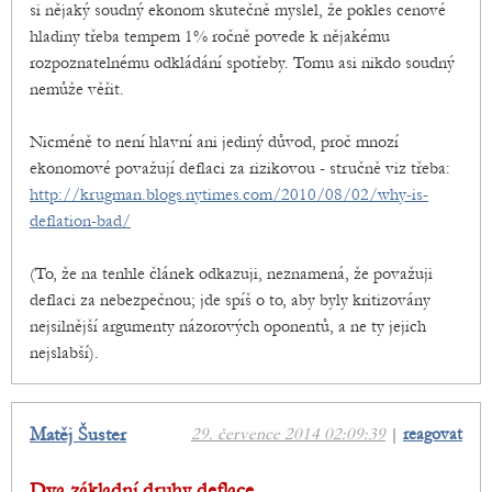
si nějaký soudný ekonom skutečně myslel, že pokles cenové
hladiny třeba tempem 1% ročně povede k nějakému
rozpoznatelnému odkládání spotřeby. Tomu asi nikdo soudný
nemůže věřit.
Nicméně to není hlavní ani jediný důvod, proč mnozí
ekonomové považují deflaci za rizikovou - stručně viz třeba:
http://krugman.blogs.nytimes.com/2010/08/02/why-is-
deflation-bad/
(To, že na tenhle článek odkazuji, neznamená, že považuji
deflaci za nebezpečnou; jde spíš o to, aby byly kritizovány
nejsilnější argumenty názorových oponentů, a ne ty jejich
nejslabší).
Matěj Šuster
29. července 2014 02:09:39
|
reagovat
Dva základní druhy deflace