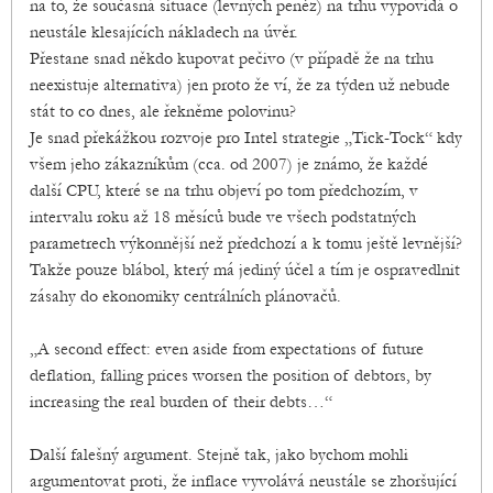
na to, že současná situace (levných peněz) na trhu vypovídá o
neustále klesajících nákladech na úvěr.
Přestane snad někdo kupovat pečivo (v případě že na trhu
neexistuje alternativa) jen proto že ví, že za týden už nebude
stát to co dnes, ale řekněme polovinu?
Je snad překážkou rozvoje pro Intel strategie „Tick-Tock“ kdy
všem jeho zákazníkům (cca. od 2007) je známo, že každé
další CPU, které se na trhu objeví po tom předchozím, v
intervalu roku až 18 měsíců bude ve všech podstatných
parametrech výkonnější než předchozí a k tomu ještě levnější?
Takže pouze blábol, který má jediný účel a tím je ospravedlnit
zásahy do ekonomiky centrálních plánovačů.
„A second effect: even aside from expectations of future
deflation, falling prices worsen the position of debtors, by
increasing the real burden of their debts…“
Další falešný argument. Stejně tak, jako bychom mohli
argumentovat proti, že inflace vyvolává neustále se zhoršující