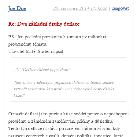
Joe Doe
29. července 2014 11:32:26
|
reagovat
Re: Dva základní druhy deflace
P.S.: Jen poslední poznámka k tomuto již milionkrát
probranému tématu.
Uživatel Matěj Šuster napsal:
„2/ "Deflace tlačená poptávkou"
..
Tady může v některých případech deflace ze špatné situace
vytvořit vyloženou katastrofu - viz třeba velká hospodářská
krize.“
Označit deflaci jako příčinu krize svědčí pouze o nepochopení
problému a záměrném zaměňování příčiny a důsledku.
Tento typ deflace nastává po umělém státním zásahu, kdy
narušení cenových signálů, dotační politika, investice, které