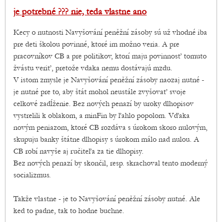
je potrebné ??? nie, teda vlastne ano
Kecy o nutnosti Navyšování peněžní zásoby sú už vhodné iba
pre deti školou povinné, ktoré im možno veria. A pre
pracovníkov CB a pre politikov, ktorí maju povinnosť tomuto
žvástu veriť, pretože vdaka nemu dostávajú mzdu.
V istom zmysle je Navyšování peněžní zásoby naozaj nutné -
je nutné pre to, aby štát mohol neustále zvyšovať svoje
celkové zadĺženie. Bez nových penazí by uroky dlhopisov
vystrelili k oblakom, a minFin by ľahlo popolom. Vďaka
novým peniazom, ktoré CB rozdáva s úrokom skoro nulovým,
skupuju banky štátne dlhopisy s úrokom málo nad nulou. A
CB robí navyše aj ručiteľa za tie dlhopisy.
Bez nových penazí by skončil, resp. skrachoval tento moderný
socializmus.
Takže vlastne - je to Navyšování peněžní zásoby nutné. Ale
ked to padne, tak to hodne buchne.