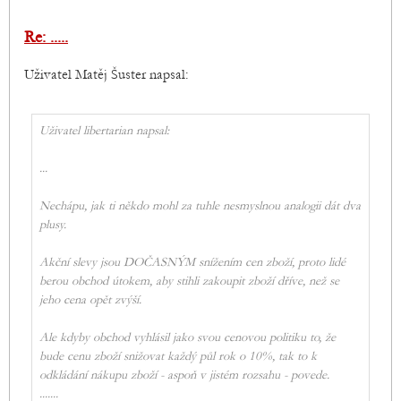
Re: .....
Uživatel Matěj Šuster napsal:
Uživatel libertarian napsal:
...
Nechápu, jak ti někdo mohl za tuhle nesmyslnou analogii dát dva
plusy.
Akční slevy jsou DOČASNÝM snížením cen zboží, proto lidé
berou obchod útokem, aby stihli zakoupit zboží dříve, než se
jeho cena opět zvýší.
Ale kdyby obchod vyhlásil jako svou cenovou politiku to, že
bude cenu zboží snižovat každý půl rok o 10%, tak to k
odkládání nákupu zboží - aspoň v jistém rozsahu - povede.
.......