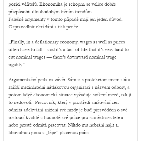
pozici věřitelů. Ekonomika je schopna se velice dobře
přizpůsobit dlouhodobým tržním trendům.
Falešné argumenty v tomto případě mají jen jeden důvod.
Ospravedlnit okrádání a tisk peněz.
„Finally, in a deflationary economy, wages as well as prices
often have to fall – and it’s a fact of life that it’s very hard to
cut nominal wages — there’s downward nominal wage
rigidity.“
Argumentační perla na závěr. Sám si s protekcionismem státu
zařídí mezinárodní nátlakovou organizaci s názvem odbory, a
potom když ekonomická situace vyžaduje snížení mezd, tak ji
to nedovolí.. Pracovník, který v prostředí snižování cen
odmítá adekvátní snížení své mzdy je buď přesvědčen o své
rostoucí kvalitě a hodnotě své práce pro zaměstnavatele a
nebo prostě odmítá pracovat. Nikdo mu nebrání najít si
libovolnou jinou a „lépe“ placenou práci.