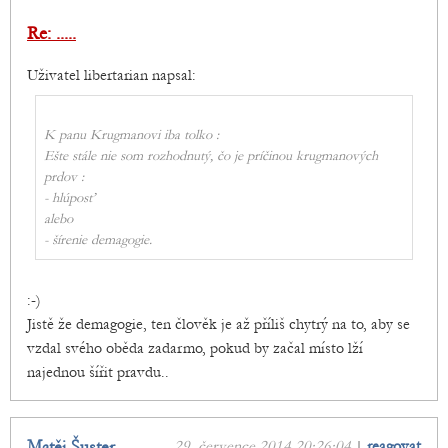
Re: .....
Uživatel libertarian napsal:
K panu Krugmanovi iba tolko :
Ešte stále nie som rozhodnutý, čo je príčinou krugmanových
prdov :
- hlúposť
alebo
- šírenie demagogie.
:-)
Jistě že demagogie, ten člověk je až příliš chytrý na to, aby se
vzdal svého oběda zadarmo, pokud by začal místo lží
najednou šířit pravdu..
Matěj Šuster
29. července 2014 20:26:04
|
reagovat