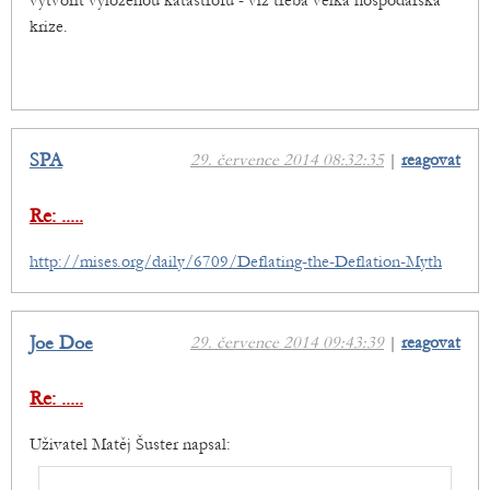
vytvořit vyloženou katastrofu - viz třeba velká hospodářská
krize.
SPA
29. července 2014 08:32:35
|
reagovat
Re: .....
http://mises.org/daily/6709/Deflating-the-Deflation-Myth
Joe Doe
29. července 2014 09:43:39
|
reagovat
Re: .....
Uživatel Matěj Šuster napsal: