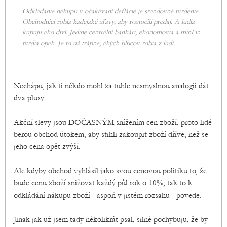
Odkladanie nákupu v očakávaní deflácie je srandovné tvrdenie.
Obchodnici robia kadejaké zľavy, aby roztočili predaj. A ludia
kupuju ako diví. Jedine centrální bankári, ekonomovia a minFin
tvrdia opak. Je to už trápne, akých blbcov robia z ludí.
Nechápu, jak ti někdo mohl za tuhle nesmyslnou analogii dát
dva plusy.
Akční slevy jsou DOČASNÝM snížením cen zboží, proto lidé
berou obchod útokem, aby stihli zakoupit zboží dříve, než se
jeho cena opět zvýší.
Ale kdyby obchod vyhlásil jako svou cenovou politiku to, že
bude cenu zboží snižovat každý půl rok o 10%, tak to k
odkládání nákupu zboží - aspoň v jistém rozsahu - povede.
Jinak jak už jsem tady několikrát psal, silně pochybuju, že by