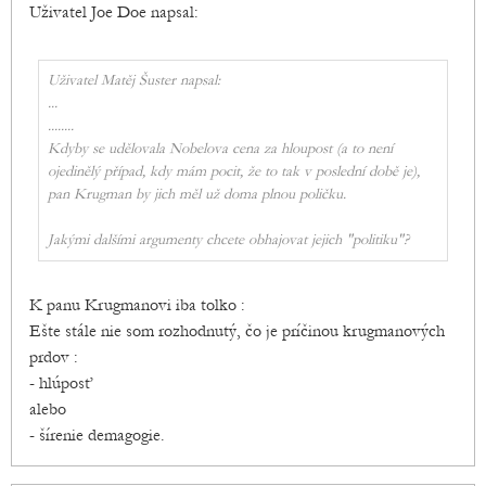
Uživatel Joe Doe napsal:
Uživatel Matěj Šuster napsal:
...
........
Kdyby se udělovala Nobelova cena za hloupost (a to není
ojedinělý případ, kdy mám pocit, že to tak v poslední době je),
pan Krugman by jich měl už doma plnou poličku.
Jakými dalšími argumenty chcete obhajovat jejich "politiku"?
K panu Krugmanovi iba tolko :
Ešte stále nie som rozhodnutý, čo je príčinou krugmanových
prdov :
- hlúposť
alebo
- šírenie demagogie.