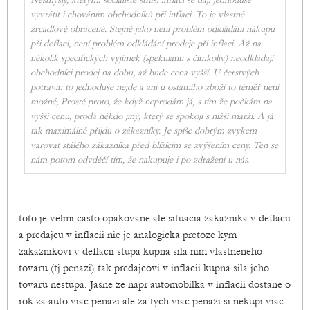
Nesmysly, kterými socialisté straší inflací se dají jednoduše
vyvrátit i chováním obchodníků při inflaci. To je vlastně
zrcadlově obrácené. Stejně jako není problém odkládání nákupu
při deflaci, není problém odkládání prodeje při inflaci. Až na
několik specifických vyjímek (spekulanti s čímkoliv) neodkládají
obchodníci prodej na dobu, až bude cena vyšší. U čerstvých
potravin to jednoduše nejde a ani u ostatního zboží to téměř není
možné, Prostě proto, že když neprodám já, s tím že počkám na
vyšší cenu, prodá někdo jiný, který se spokojí s nižší marží. A já
tak maximálně přijdu o zákazníky. Je spíše dobrým zvykem
varovat stálého zákazníka před blížícím se zvýšením ceny. Ten se
nám potom odvděčí tím, že nakupuje i po zdražení u nás.
toto je velmi casto opakovane ale situacia zakaznika v deflacii
a predajcu v inflacii nie je analogicka pretoze kym
zakaznikovi v deflacii stupa kupna sila nim vlastneneho
tovaru (tj penazi) tak predajcovi v inflacii kupna sila jeho
tovaru nestupa. Jasne ze napr automobilka v inflacii dostane o
rok za auto viac penazi ale za tych viac penazi si nekupi viac