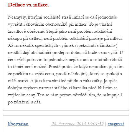
Deflace vs. inflace.
Nesmysly, kterými socialisté straší inflací se dají jednoduše
vyvrátit i chováním obchodníků při inflaci. To je vlastně
zrcadlově obrácené. Stejně jako není problém odkládání
nákupu při deflaci, není problém odkládání prodeje při inflaci.
Až na několik specifických vyjímek (spekulanti s čímkoliv)
neodkládají obchodníci prodej na dobu, až bude cena vyšší. U
čerstvých potravin to jednoduše nejde a ani u ostatního zboží
to téměř není možné, Prostě proto, že když neprodám já, s tím
že počkám na vyšší cenu, prodá někdo jiný, který se spokojí s
nižší marží. A já tak maximálně přijdu o zákazníky. Je spíše
dobrým zvykem varovat stálého zákazníka před blížícím se
zvýšením ceny. Ten se nám potom odvděčí tím, že nakupuje i
po zdražení u nás.
libertarian
28. července 2014 16:01:59
|
reagovat