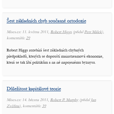
Šest základních chyb současné ortodoxie
Mises.cz: 11. května 2011,
Robert Higgs
(přidal
Petr Málek
),
komentářů:
29
Robert Higgs rozebírá šest základních chybných
předpokladů, kterých se dopouští mainstreamová ekonomie,
která se tak líbí politikům a na ně napojenému byznysu.
Důležitost kapitálové teorie
Mises.cz: 14. března 2011,
Robert P. Murphy
(přidal
Jan
Zvěřina
), komentářů:
39