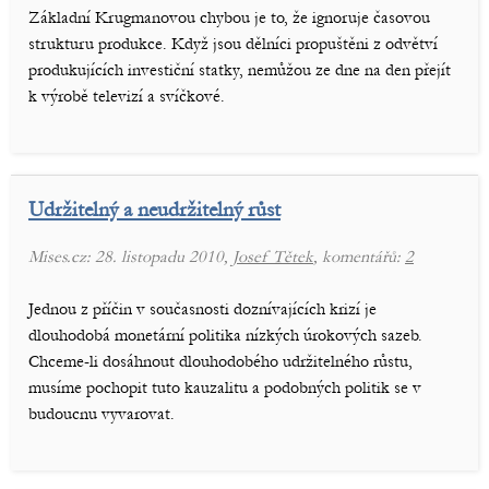
Základní Krugmanovou chybou je to, že ignoruje časovou
strukturu produkce. Když jsou dělníci propuštěni z odvětví
produkujících investiční statky, nemůžou ze dne na den přejít
k výrobě televizí a svíčkové.
Udržitelný a neudržitelný růst
Mises.cz: 28. listopadu 2010,
Josef Tětek
, komentářů:
2
Jednou z příčin v současnosti doznívajících krizí je
dlouhodobá monetární politika nízkých úrokových sazeb.
Chceme-li dosáhnout dlouhodobého udržitelného růstu,
musíme pochopit tuto kauzalitu a podobných politik se v
budoucnu vyvarovat.