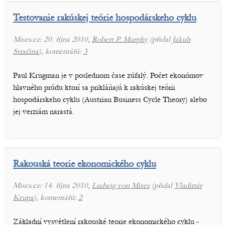
Testovanie rakúskej teórie hospodárskeho cyklu
Mises.cz: 20. října 2010,
Robert P. Murphy
(přidal
Jakub
Stračina
), komentářů:
3
Paul Krugman je v poslednom čase zúfalý. Počet ekonómov
hlavného prúdu ktorí sa prikláňajú k rakúskej teórii
hospodárskeho cyklu (Austrian Business Cycle Theory) alebo
jej verziám narastá.
Rakouská teorie ekonomického cyklu
Mises.cz: 14. října 2010,
Ludwig von Mises
(přidal
Vladimír
Krupa
), komentářů:
2
Základní vysvětlení rakouské teorie ekonomického cyklu -