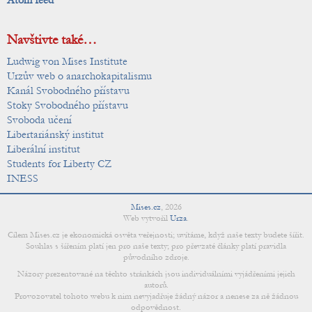
Atom feed
Navštivte také…
Ludwig von Mises Institute
Urzův web o anarchokapitalismu
Kanál Svobodného přístavu
Stoky Svobodného přístavu
Svoboda učení
Libertariánský institut
Liberální institut
Students for Liberty CZ
INESS
Mises.cz
,
2026
Web vytvořil
Urza
.
Cílem Mises.cz je ekonomická osvěta veřejnosti; uvítáme, když naše texty budete šířit.
Souhlas s šířením platí jen pro naše texty; pro převzaté články platí pravidla
původního zdroje.
Názory prezentované na těchto stránkách jsou individuálními vyjádřeními jejich
autorů.
Provozovatel tohoto webu k nim nevyjadřuje žádný názor a nenese za ně žádnou
odpovědnost.