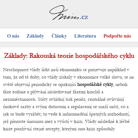
O nás
Základy
Články
Literatura
Podpořte nás
Základy: Rakouská teorie hospodářského cyklu
Neschopnost vlády řídit naší ekonomiku se projevuje například v
tom, že od té doby, co vlády získaly v ekonomice velké slovo, se na
světě objevují periodicky se opakující
hospodářské cykly
, neboli
fáze euforie a plýtvání následované fázemi krachů a
nezaměstnanosti. Státy ovládají tisk peněz, centrálně ovlivňují
úrokové sazby a svými dotacemi a regulacemi se snaží určit, co a
jak se bude vyrábět; to vede k nahromadění špatných rozhodnutí,
jež přeroste únosnou mez a vyústí v krizi. Vlády následně k léčbě
krize používají stejné recepty, kterými onu krizi způsobily.