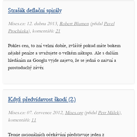
Strašák deflační spirály
Mises.cz: 12. dubna 2013,
Robert Blumen
(přidal
Pavel
Procházka
), komentářů:
21
Pokles cen, to zní velmi dobře, zvláště pokud máte bokem
nějaké peníze a uvažujete o velkém nákupu. Ale s dalším
hledáním na Googlu vyjde najevo, že se jedná o naivní a
prostoduchý závěr.
Když předvídavost škodí (2.)
Mises.cz: 07. července 2012,
Mises.org
(přidal
Petr Málek
),
komentářů:
11
Teorie racionálních očekávání představuje jeden z