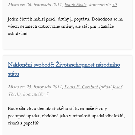
Mises.cz: 26. listopadu 2011,
Jakub Skala
, komentářů:
30
Jeden člověk nabízí práci, druhý ji poptává. Dohodnou se na
všech detailech dobrovolné směny, ale stát jim ji zakáže
uskutečnit.
Nakloněni svobodě: Životaschopnost národního
státu
Mises.cz: 25. listopadu 2011,
Louis E. Carabini
(přidal
Josef
Tětek
), komentářů:
7
Bude síla vlivu demokratického státu na naše životy
postupně upadat, obdobně jako v minulosti upadal vliv králů,
císařů a papežů?