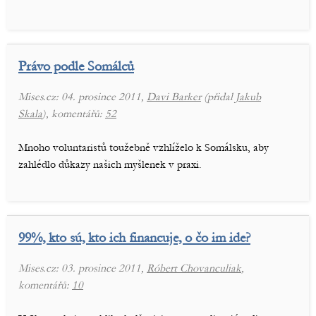
Právo podle Somálců
Mises.cz: 04. prosince 2011,
Davi Barker
(přidal
Jakub
Skala
), komentářů:
52
Mnoho voluntaristů toužebně vzhlíželo k Somálsku, aby
zahlédlo důkazy našich myšlenek v praxi.
99%, kto sú, kto ich financuje, o čo im ide?
Mises.cz: 03. prosince 2011,
Róbert Chovanculiak
,
komentářů:
10