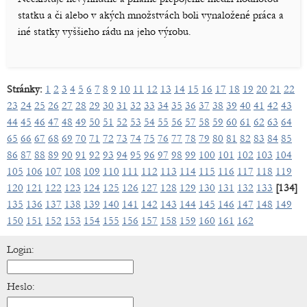
statku a či alebo v akých množstvách boli vynaložené práca a
iné statky vyššieho rádu na jeho výrobu.
Stránky:
1
2
3
4
5
6
7
8
9
10
11
12
13
14
15
16
17
18
19
20
21
22
23
24
25
26
27
28
29
30
31
32
33
34
35
36
37
38
39
40
41
42
43
44
45
46
47
48
49
50
51
52
53
54
55
56
57
58
59
60
61
62
63
64
65
66
67
68
69
70
71
72
73
74
75
76
77
78
79
80
81
82
83
84
85
86
87
88
89
90
91
92
93
94
95
96
97
98
99
100
101
102
103
104
105
106
107
108
109
110
111
112
113
114
115
116
117
118
119
120
121
122
123
124
125
126
127
128
129
130
131
132
133
[134]
135
136
137
138
139
140
141
142
143
144
145
146
147
148
149
150
151
152
153
154
155
156
157
158
159
160
161
162
Login:
Heslo: