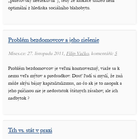
„paretovsky neefektivní“), tedy že alokace služeb není
optimální z hlediska sociálního blahobytu.
Problém bezdomovcov a jeho riešenie
Mises.cz: 27. listopadu 2011,
Filip Vačko
, komentářů:
5
Problém bezdomovcov je veľmi kontroverzný, viaže sa k
nemu veľa mýtov a predsudkov. Dosť ľudí si myslí, že zaň
môže akýsi bájny kapitalitalizmus, no čo ak je to naopak a
jeho príčinou nie je nedostatok štátnych zásahov, ale ich
nadbytok ?
Trh vs. stát v praxi