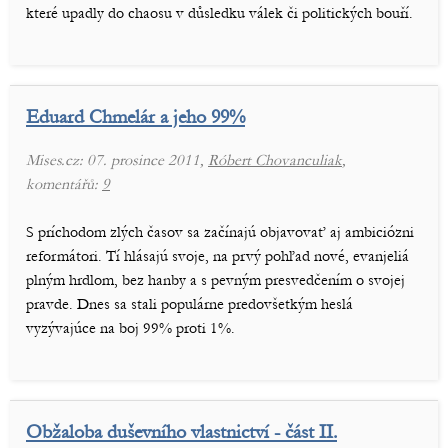
které upadly do chaosu v důsledku válek či politických bouří.
Eduard Chmelár a jeho 99%
Mises.cz: 07. prosince 2011,
Róbert Chovanculiak
,
komentářů:
9
S príchodom zlých časov sa začínajú objavovať aj ambiciózni
reformátori. Tí hlásajú svoje, na prvý pohľad nové, evanjeliá
plným hrdlom, bez hanby a s pevným presvedčením o svojej
pravde. Dnes sa stali populárne predovšetkým heslá
vyzývajúce na boj 99% proti 1%.
Obžaloba duševního vlastnictví - část II.