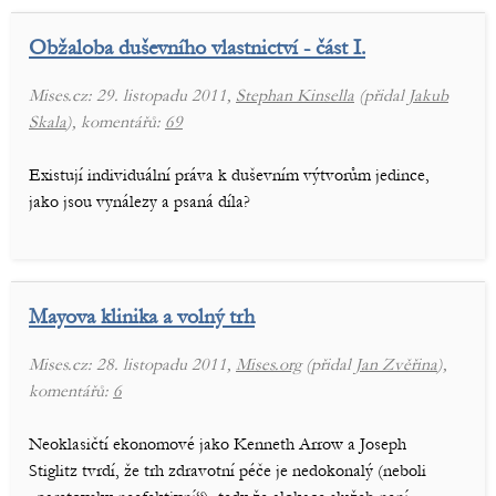
Obžaloba duševního vlastnictví - část I.
Mises.cz: 29. listopadu 2011,
Stephan Kinsella
(přidal
Jakub
Skala
), komentářů:
69
Existují individuální práva k duševním výtvorům jedince,
jako jsou vynálezy a psaná díla?
Mayova klinika a volný trh
Mises.cz: 28. listopadu 2011,
Mises.org
(přidal
Jan Zvěřina
),
komentářů:
6
Neoklasičtí ekonomové jako Kenneth Arrow a Joseph
Stiglitz tvrdí, že trh zdravotní péče je nedokonalý (neboli