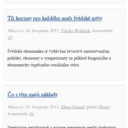
Tři koruny pro každého aneb švédské mýty
Mises.cz: 24. listopadu 2011,
Václav Rybáček
, komentářů:
19
Švédská ekonomika je vydávána levicově orientovanými
politiky, ekonomy a sympatizanty za příklad fungujícího a
ekonomicky úspěšného sociálního státu.
Čo s tým majú náklady
Mises.cz: 23. listopadu 2011,
Doug French
(přidal
Peter
),
komentářů:
91
Neexistuje nevyhnutné a priame prepojenie medzi hodnotou