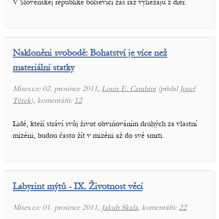
V Slovenskej republike bolševici zas raz vyliezajú z dier.
Nakloněni svobodě: Bohatství je více než
materiální statky
Mises.cz: 02. prosince 2011,
Louis E. Carabini
(přidal
Josef
Tětek
), komentářů:
12
Lidé, kteří stráví svůj život obviňováním druhých za vlastní
mizérii, budou často žít v mizérii až do své smrti.
Labyrint mýtů - IX. Životnost věcí
Mises.cz: 01. prosince 2011,
Jakub Skala
, komentářů:
22