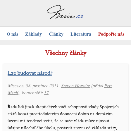
O nás
Základy
Články
Literatura
Podpořte nás
Všechny články
Lze budovat národ?
Mises.cz: 08. prosince 2011,
Steven Horwitz
(přidal
Petr
Mach
), komentářů:
17
Řada lidí jinak skeptických vůči schopnosti vlády Spojených
států konat prostřednictvím donucení dobro na domácím
území má tendenci věřit, že se naše vláda může ujmout
údajně ušlechtilého úkolu, postavit znovu od základů státy,