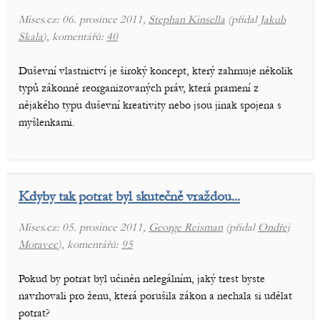
Mises.cz: 06. prosince 2011,
Stephan Kinsella
(přidal
Jakub
Skala
), komentářů:
40
Duševní vlastnictví je široký koncept, který zahrnuje několik
typů zákonně reorganizovaných práv, která pramení z
nějakého typu duševní kreativity nebo jsou jinak spojena s
myšlenkami.
Kdyby tak potrat byl skutečně vraždou...
Mises.cz: 05. prosince 2011,
George Reisman
(přidal
Ondřej
Moravec
), komentářů:
95
Pokud by potrat byl učiněn nelegálním, jaký trest byste
navrhovali pro ženu, která porušila zákon a nechala si udělat
potrat?