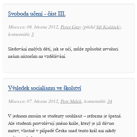
Svoboda učení - část III.
Mises.cz: 08. března 2012,
Peter Gray
(přidal
Jiří Košárek
),
komentářů:
5
Sledování malých dětí, jak se učí, může způsobit revoluci
našim názorům na vzdělávání.
Výsledek socialismu ve školství
Mises.cz: 07. března 2012,
Petr Málek
, komentářů:
34
V jednom musím se studenty souhlasit – reforma je špatná.
Ale studenti provolávají jméno krále, který je již dávno
mrtev, vlastně v případě Česka snad tento král ani nikdy