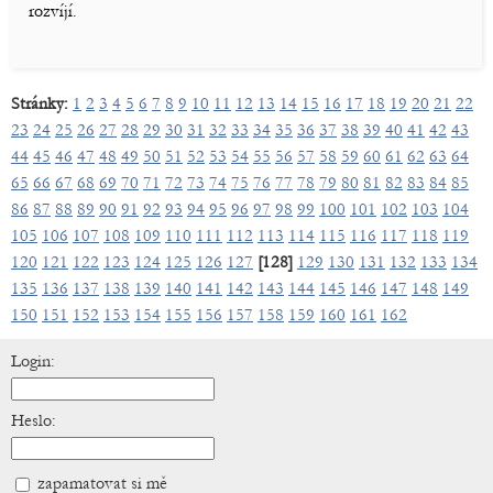
rozvíjí.
Stránky:
1
2
3
4
5
6
7
8
9
10
11
12
13
14
15
16
17
18
19
20
21
22
23
24
25
26
27
28
29
30
31
32
33
34
35
36
37
38
39
40
41
42
43
44
45
46
47
48
49
50
51
52
53
54
55
56
57
58
59
60
61
62
63
64
65
66
67
68
69
70
71
72
73
74
75
76
77
78
79
80
81
82
83
84
85
86
87
88
89
90
91
92
93
94
95
96
97
98
99
100
101
102
103
104
105
106
107
108
109
110
111
112
113
114
115
116
117
118
119
120
121
122
123
124
125
126
127
[128]
129
130
131
132
133
134
135
136
137
138
139
140
141
142
143
144
145
146
147
148
149
150
151
152
153
154
155
156
157
158
159
160
161
162
Login:
Heslo:
zapamatovat si mě