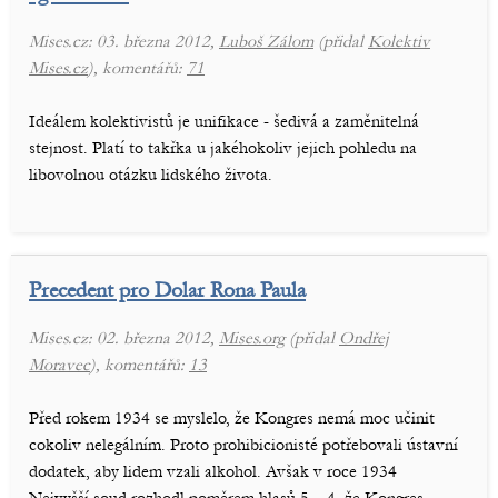
Mises.cz: 03. března 2012,
Luboš Zálom
(přidal
Kolektiv
Mises.cz
), komentářů:
71
Ideálem kolektivistů je unifikace - šedivá a zaměnitelná
stejnost. Platí to takřka u jakéhokoliv jejich pohledu na
libovolnou otázku lidského života.
Precedent pro Dolar Rona Paula
Mises.cz: 02. března 2012,
Mises.org
(přidal
Ondřej
Moravec
), komentářů:
13
Před rokem 1934 se myslelo, že Kongres nemá moc učinit
cokoliv nelegálním. Proto prohibicionisté potřebovali ústavní
dodatek, aby lidem vzali alkohol. Avšak v roce 1934