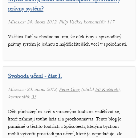
právny systém?
Mises.cz: 24. února 2012,
Filip Vačko
, komentářů:
117
Väčšina ľudí sa zhodne na tom, že efektívny a spravodlivý
právny systém je jednou z najdôležitejších vecí v spoločnosti.
Svoboda učení - část I.
Mises.cz: 23. února 2012,
Peter Gray
(přidal
Jiří Košárek
),
komentářů:
33
Děti přicházejí na svět s vrozenými touhami vzdělávat se,
které zahrnují touhu hrát si a prozkoumávat. Tento blog je
primárně o těchto touhách a způsobech, kterými bychom
mohli vytvořit prostředí pro učení, které je nepotlačuje, ale