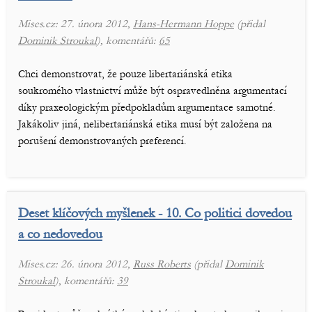
Mises.cz: 27. února 2012,
Hans-Hermann Hoppe
(přidal
Dominik Stroukal
), komentářů:
65
Chci demonstrovat, že pouze libertariánská etika
soukromého vlastnictví může být ospravedlněna argumentací
díky praxeologickým předpokladům argumentace samotné.
Jakákoliv jiná, nelibertariánská etika musí být založena na
porušení demonstrovaných preferencí.
Deset klíčových myšlenek - 10. Co politici dovedou
a co nedovedou
Mises.cz: 26. února 2012,
Russ Roberts
(přidal
Dominik
Stroukal
), komentářů:
39