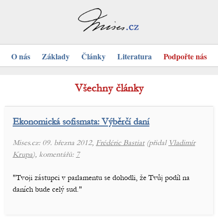
O nás
Základy
Články
Literatura
Podpořte nás
Všechny články
Ekonomická sofismata: Výběrčí daní
Mises.cz: 09. března 2012,
Frédéric Bastiat
(přidal
Vladimír
Krupa
), komentářů:
7
"Tvoji zástupci v parlamentu se dohodli, že Tvůj podíl na
daních bude celý sud."