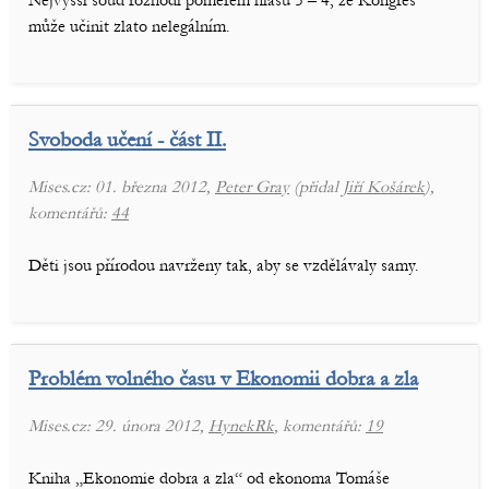
Nejvyšší soud rozhodl poměrem hlasů 5 – 4, že Kongres
může učinit zlato nelegálním.
Svoboda učení - část II.
Mises.cz: 01. března 2012,
Peter Gray
(přidal
Jiří Košárek
),
komentářů:
44
Děti jsou přírodou navrženy tak, aby se vzdělávaly samy.
Problém volného času v Ekonomii dobra a zla
Mises.cz: 29. února 2012,
HynekRk
, komentářů:
19
Kniha „Ekonomie dobra a zla“ od ekonoma Tomáše