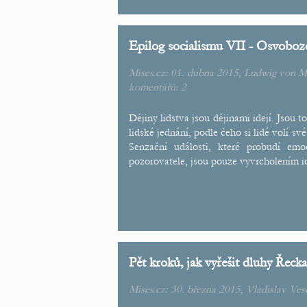
Epilog socialismu VII - Osvobo
Mises.cz: 01. dubna 2015,
Ludwig von M
komentářů:
2
Dějiny lidstva jsou dějinami idejí. Jsou to
lidské jednání, podle čeho si lidé volí své
Senzační události, které probudí em
pozorovatele, jsou pouze vyvrcholením 
Pět kroků, jak vyřešit dluhy Řecka
Mises.cz: 30. března 2015,
Vladislav Ves