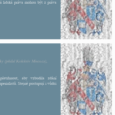
ná lidská práva mohou být z práva
ky
(přidal
Kolektiv Mises.cz
),
etrhnout, aby vzbudila zdání
erialistů. Stejně postupují i vůdci