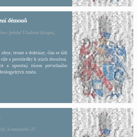
zení démonů
ises
(přidal
Vladimír Krupa
),
 ideje, teorie a doktríny, čím se řídí
 cíle a prostředky k jejich dosažení.
oce a upoutají zájem povrchního
ideologických změn.
elý
, komentářů:
21