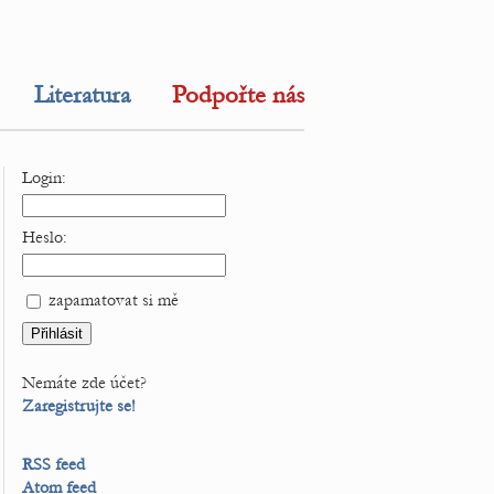
Literatura
Podpořte nás
Login:
Heslo:
zapamatovat si mě
Nemáte zde účet?
Zaregistrujte se!
RSS feed
Atom feed