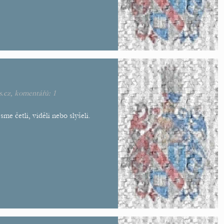
s.cz
, komentářů:
1
me četli, viděli nebo slyšeli.