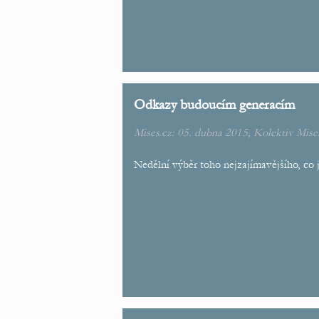
Odkazy budoucím generacím
Mises.cz: 05. dubna 2015,
Kolektiv Mise
Nedělní výběr toho nejzajímavějšího, co js