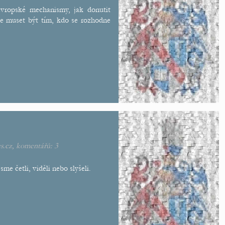
 evropské mechanismy, jak donutit
e muset být tím, kdo se rozhodne
s.cz
, komentářů:
3
me četli, viděli nebo slyšeli.