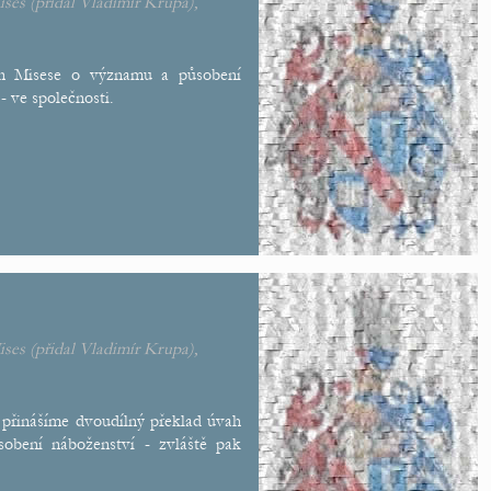
ises
(přidal
Vladimír Krupa
),
n Misese o významu a působení
- ve společnosti.
ises
(přidal
Vladimír Krupa
),
přinášíme dvoudílný překlad úvah
bení náboženství - zvláště pak