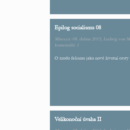
Epilog socialismu 08
Mises.cz: 08. dubna 2015,
Ludwig von M
komentářů:
1
O zrodu fašismu jako nové životní cesty 
Velikonoční úvaha II