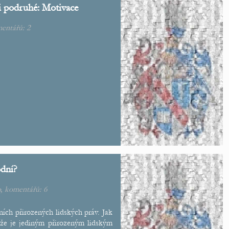
i podruhé: Motivace
mentářů:
2
dní?
b
, komentářů:
6
ních přirozených lidských práv. Jak
 že je jediným přirozeným lidským