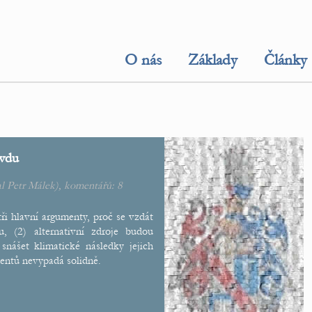
O nás
Základy
Články
avdu
al
Petr Málek
), komentářů:
8
ři hlavní argumenty, proč se vzdát
ou, (2) alternativní zdroje budou
snášet klimatické následky jejich
mentů nevypadá solidně.