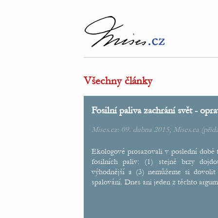
Všechny články
Fosilní paliva zachrání svět - opr
Mises.cz: 09. dubna 2015,
Mises.ca
(přid
Ekologové prosazovali v poslední době t
fosilních paliv: (1) stejně brzy dojd
výhodnější a (3) nemůžeme si dovolit 
spalování. Dnes ani jeden z těchto argu