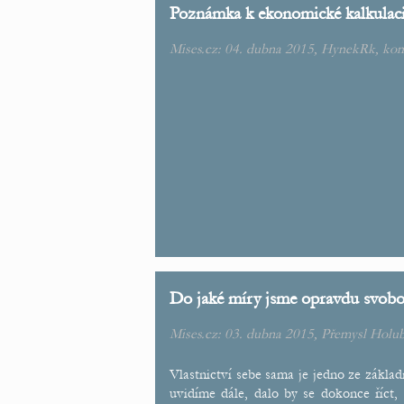
Poznámka k ekonomické kalkulac
Mises.cz: 04. dubna 2015,
HynekRk
, ko
Do jaké míry jsme opravdu svobo
Mises.cz: 03. dubna 2015,
Přemysl Holu
Vlastnictví sebe sama je jedno ze základ
uvidíme dále, dalo by se dokonce říct,