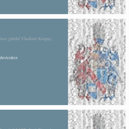
ises
(přidal
Vladimír Krupa
),
destrukce.