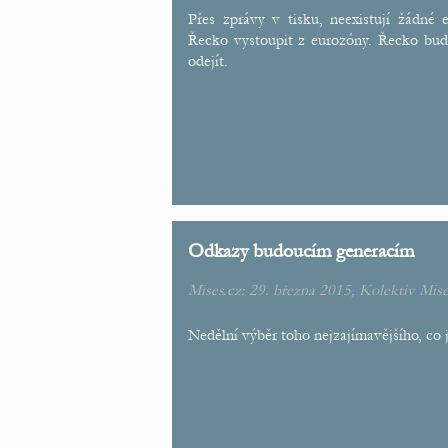
Přes zprávy v tisku, neexistují žádné
Řecko vystoupit z eurozóny. Řecko bud
odejít.
Odkazy budoucím generacím
Mises.cz: 29. března 2015,
Kolektiv Mise
Nedělní výběr toho nejzajímavějšího, co js