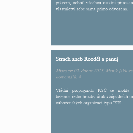
právem, neboť všechna ostatní přiroze
vlastnictví sebe sama přímo odvozena.
Strach aneb Rozděl a panuj
Mises.cz: 02. dubna 2015,
Marek Jaklovs
komentářů:
4
Vládní propaganda KSČ se mohla př
bezprostřední hrozby útoku západních imp
náboženských organizací typu ISIS.