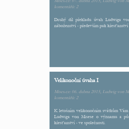
Mises.cz: 07. dubna 2015,
Ludwig von M
komentářů:
2
Druhý díl překladu úvah Ludwiga vo
náboženství - především pak křesťanství 
Velikonoční úvaha I
Mises.cz: 06. dubna 2015,
Ludwig von M
komentářů:
2
K letošním velikonočním svátkům Vám 
Ludwiga von Misese o významu a půso
křesťanství - ve společnosti.